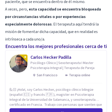
paciente, que se encuentra dentro de él mismo.
A veces, pero,
esta capacidad se encuentra bloqueada
por circunstancias vitales o por experiencias
especialmente dolorosas
. El terapeuta aquí tendrá la
misión de fomentar dicha capacidad, que en realidad es
intrínseca a cada uno/a.
Encuentra los mejores profesionales cerca de ti
Carlos Hecker Padilla
Psicólogo Clínico | Sexoterapeuta I Master
Psicoterapia Integral | Terapeuta de Pareja
San Francisco
Terapia online
🙋🏻 ¡Hola!, soy Carlos Hecker, psicólogo clínico bilingüe
(español 🇪🇸 y francés 🇫🇷 ), magister en Psicoterapia
Integral de la Universidad de Salamanca, y sexoterapeuta
certificado en Francia. Trabajo con personas que sienten que
algo en su vida dejó de calzar: ansiedad que se desborda,