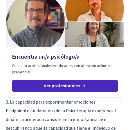
Psicología Analítica Junguiana. Mi abordaje también incorpora
perspectivas interculturales, ecopsicología y el trabajo
simbólico con el inconsciente, entendiendo que cada
proceso terapéutico es único y requiere una mirada
personalizada.
Encuentra un/a psicólogo/a
Consulta profesionales verificados con atención online y
presencial.
Ver profesionales
3. La capacidad para experimentar emociones
El siguiente fundamento de la Psicoterapia experiencial
dinámica acelerada consiste en la importancia de ir
descubriendo aquella capacidad que tiene el individuo de