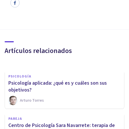
PSICOLOGÍA CLÍNICA
Terapia de duelo: ayuda
psicológica para afrontar el
adiós
Artículos relacionados
Bertrand Regader
PSICOLOGÍA
​Psicología aplicada: ¿qué es y cuáles son sus
objetivos?
Arturo Torres
PSICOLOGÍA CLÍNICA
PAREJA
​Los 7 mejores Másters en
Centro de Psicología Sara Navarrete: terapia de