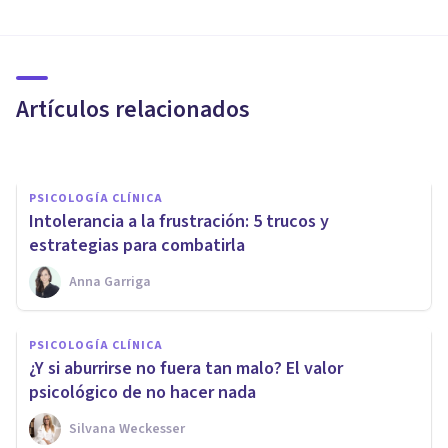
Vivir con ansiedad: cómo
aceptar y transformar una
emoción humana inevitable
Artículos relacionados
Cristina Santolaria
PSICOLOGÍA CLÍNICA
​Intolerancia a la frustración: 5 trucos y
estrategias para combatirla
Anna Garriga
PSICOLOGÍA CLÍNICA
PSICOLOGÍA CLÍNICA
7 formas de gestionar los
¿Y si aburrirse no fuera tan malo? El valor
Ataques de Ira
psicológico de no hacer nada
Silvana Weckesser
Ester Fernández