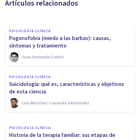
Artículos relacionados
María Doménech Martínez
PSICOLOGÍA CLÍNICA
Pogonofobia (miedo a las barbas): causas,
síntomas y tratamiento
Juan Armando Corbin
PSICOLOGÍA CLÍNICA
Terapia de Diálogo Abierto: 7
PSICOLOGÍA CLÍNICA
principios de este modelo de
Suicidología: qué es, características y objetivos
salud mental
de esta ciencia
Luis Martínez-Casasola Hernández
Grecia Guzmán Martínez
PSICOLOGÍA CLÍNICA
Historia de la terapia familiar: sus etapas de