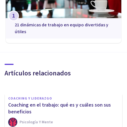
1
21 dinámicas de trabajo en equipo divertidas y
útiles
COACHING Y LIDERAZGO
Lidera tu vida y empresa con
éxito en el 2022
Artículos relacionados
Fastracktorefocus
COACHING Y LIDERAZGO
Coaching en el trabajo: qué es y cuáles son sus
beneficios
Psicología Y Mente