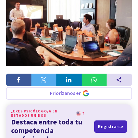
Priorízanos en
¿ERES PSICÓLOGO/A EN
?
ESTADOS UNIDOS
Destaca entre toda tu
Registrarse
competencia