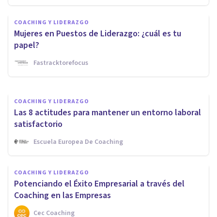
COACHING Y LIDERAZGO
COACHING Y LIDERAZGO
Coaching empresarial: mucho
Mujeres en Puestos de Liderazgo: ¿cuál es tu
más que coaching ejecutivo
papel?
Fastracktorefocus
D'arte Human And Business School
COACHING Y LIDERAZGO
Las 8 actitudes para mantener un entorno laboral
satisfactorio
Escuela Europea De Coaching
COACHING Y LIDERAZGO
Potenciando el Éxito Empresarial a través del
Coaching en las Empresas
Cec Coaching