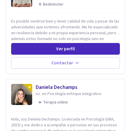
Bedminster
Es posible sentirse bien y tener calidad de vida a pesar de las
adversidades que estemos afrontando. Me he especializado
en resiliencia debido a mi propia experiencia personal, pero
además estoy formado no solo en psicología sino en
coaching y técnicas de alto impacto centradas en: depresión,
Ver perfil
ansiedad y terapia de parejas. Sé que con el plan correcto y
el acompañamiento adecuado todo el mundo puede observar
cambios en menos de 5 sesiones. Mi experiencia profesional
Contactar
me ha demostrado que no importan las dificultades sino las
herramientas y la ayuda que dispongas para afrontarlas
Daniela Dechamps
Lic. en Psicología enfoque integrativo
Terapia online
Hola, soy Daniela Dechamps. Licenciada en Psicología (UBA,
2015) y me dedico a acompañar a personas en sus procesos
de cambio personal. Mi enfoque es la psicología integrativa: