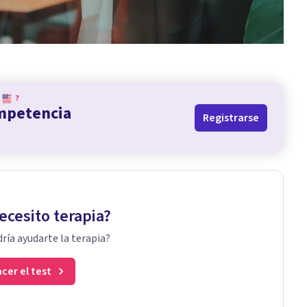
?
ompetencia
Registrarse
ecesito terapia?
ría ayudarte la terapia?
cer el test