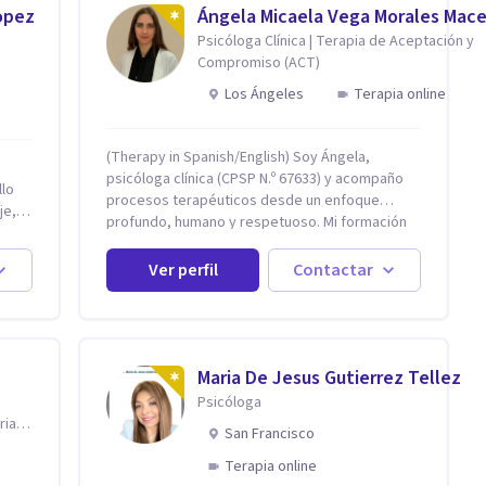
opez
Ángela Micaela Vega Morales Mac
Psicóloga Clínica | Terapia de Aceptación y
Compromiso (ACT)
Los Ángeles
Terapia online
(Therapy in Spanish/English) Soy Ángela,
psicóloga clínica (CPSP N.º 67633) y acompaño
llo
procesos terapéuticos desde un enfoque
je,
profundo, humano y respetuoso. Mi formación
está basada en el modelo cognitivo-conductual
 del
y cuento con especialización en Terapia de
Ver perfil
Contactar
Aceptación y Compromiso (ACT), formada en
Fundación Foro, Argentina. Estos estudios, junto
o de
con mi desarrollo profesional, me han permitido
construir una base sólida desde la cual
s
acompaño cada proceso con sensibilidad,
Maria De Jesus Gutierrez Tellez
ocial,
criterio clínico y una mirada integradora
Psicóloga
ctar,
centrada en la persona. Mi enfoque se basa en
ria
otro,
San Francisco
la Terapia de Aceptación y Compromiso (ACT),
la
desde donde no busco eliminar el malestar, sino
Terapia online
transformar la relación que tienes con lo que