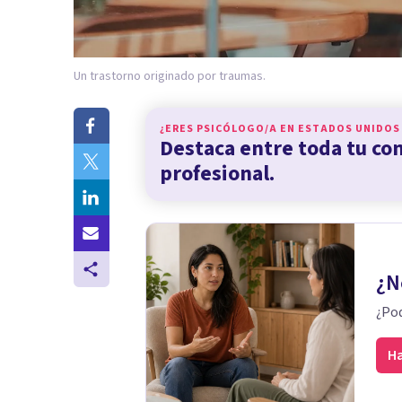
Un trastorno originado por traumas.
¿ERES PSICÓLOGO/A EN
ESTADOS UNIDOS
Destaca entre toda tu c
profesional.
¿N
¿Pod
Ha