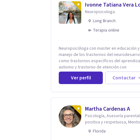
Ivonne Tatiana Vera L
Neuropsicologa.
Long Branch
Terapia online
Neuropsicóloga con master en educación y
manejo de los trastornos del neurodesarro
como trastornos específicos del aprendiza
autismo y trastorno de atención con
hiperactividad (TDAH), entre otros. Además
Ver perfil
Contactar
manejo de la depresión, ansiedad y demás
conflictos de la dimensión Psicológica. Más allá
de dar herramientas o aplicar cualquier tip
terapia para mi lo más importante es el
individuo, trabajo no solo con mis paciente
Martha Cardenas A
sino con todo su entorno, núcleo familiar, s
Psicología, Asesoría parental
académico. El arte de conocernos, de cone
positiva y respetuosa, Mento
de comprender que somos uno reflejo del 
reconexión contigo
nos permite entrar más profundo logrando 
Florida
sanidad desde la raíz llevándonos a crear