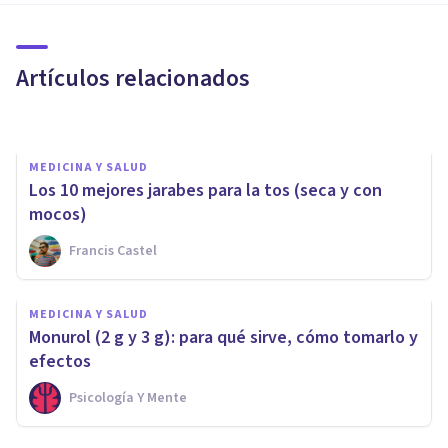
características y efectos
secundarios
Artículos relacionados
Oscar Castillero Mimenza
MEDICINA Y SALUD
Los 10 mejores jarabes para la tos (seca y con
mocos)
Francis Castel
MEDICINA Y SALUD
Clexane: funciones y efectos
MEDICINA Y SALUD
secundarios de este
Monurol (2 g y 3 g): para qué sirve, cómo tomarlo y
medicamento
efectos
Psicología Y Mente
Oscar Castillero Mimenza