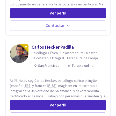
conocimiento en general y a la psicoterapia en particular. Me
interesan los procesos de cambio conductual por los que una
Ver perfil
persona pueda alcanzar sus objetivos, transitando,
aceptando y modificando sus patrones cognitivos y
emocionales. Abordo patologías específicas como trastornos
Contactar
de ansiedad y del ánimo, y también crisis vitales y procesos
de crecimiento personal.
Carlos Hecker Padilla
Psicólogo Clínico | Sexoterapeuta I Master
Psicoterapia Integral | Terapeuta de Pareja
San Francisco
Terapia online
🙋🏻 ¡Hola!, soy Carlos Hecker, psicólogo clínico bilingüe
(español 🇪🇸 y francés 🇫🇷 ), magister en Psicoterapia
Integral de la Universidad de Salamanca, y sexoterapeuta
certificado en Francia. Trabajo con personas que sienten que
algo en su vida dejó de calzar: ansiedad que se desborda,
Ver perfil
tristeza que no se va, duelos que se alargan, relaciones que
repiten el mismo patrón o preguntas en torno a la sexualidad