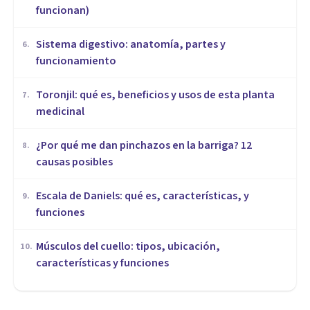
funcionan)
Sistema digestivo: anatomía, partes y
6
.
funcionamiento
Toronjil: qué es, beneficios y usos de esta planta
7
.
medicinal
¿Por qué me dan pinchazos en la barriga? 12
8
.
causas posibles
Escala de Daniels: qué es, características, y
9
.
funciones
Músculos del cuello: tipos, ubicación,
10
.
características y funciones
MEDICINA Y SALUD
Nolotil (Metamizol): usos,