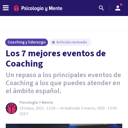
Coaching y liderazgo
Artículo revisado
Los 7 mejores eventos de
Coaching
Un repaso a los principales eventos de
Coaching a los que puedes atender en
el ámbito español.
Psicología Y Mente
19 mayo, 2022 - 12:03
— Actualizado
5 marzo, 2025 - 13:50
CEST