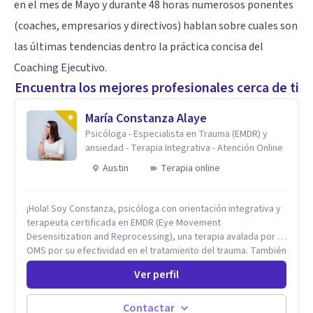
en el mes de Mayo y durante 48 horas numerosos ponentes
(coaches, empresarios y directivos) hablan sobre cuales son
las últimas tendencias dentro la práctica concisa del
Coaching Ejecutivo.
Encuentra los mejores profesionales cerca de ti
María Constanza Alaye
Psicóloga - Especialista en Trauma (EMDR) y
ansiedad - Terapia Integrativa - Atención Online
Austin
Terapia online
¡Hola! Soy Constanza, psicóloga con orientación integrativa y
terapeuta certificada en EMDR (Eye Movement
Desensitization and Reprocessing), una terapia avalada por la
OMS por su efectividad en el tratamiento del trauma. También
estoy certificada en Prácticas Informadas en Trauma (CPT-I)
Ver perfil
por la Asociación Internacional de Psicotraumatología. Creo
en la importancia de una primera sesión personalizada, donde
puedas contarme qué te trae por aquí, conocer mi forma de
Contactar