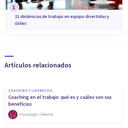
1
21 dinámicas de trabajo en equipo divertidas y
útiles
COACHING Y LIDERAZGO
Los 4 mejores Cursos de
Coaching en Valencia
Artículos relacionados
Psicología Y Mente
COACHING Y LIDERAZGO
Coaching en el trabajo: qué es y cuáles son sus
beneficios
Psicología Y Mente
COACHING Y LIDERAZGO