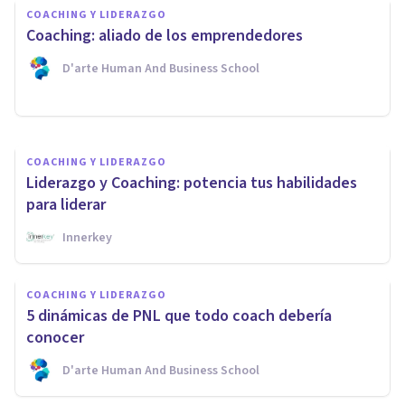
COACHING Y LIDERAZGO
Los beneficios de obtener una
Coaching: aliado de los emprendedores
Certificación en Coaching
D'arte Human And Business School
Innerkey
COACHING Y LIDERAZGO
Liderazgo y Coaching: potencia tus habilidades
para liderar
Innerkey
COACHING Y LIDERAZGO
5 dinámicas de PNL que todo coach debería
conocer
D'arte Human And Business School