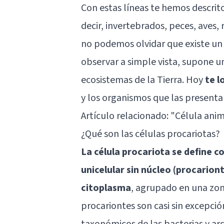
Con estas líneas te hemos descrito 
decir, invertebrados, peces, aves,
no podemos olvidar que existe u
observar a simple vista, supone u
ecosistemas de la Tierra. Hoy
te l
y los organismos que las presentan
Artículo relacionado:
"Célula anim
¿Qué son las células procariotas?
La célula procariota se define 
unicelular sin núcleo (procarion
citoplasma
, agrupado en una zo
procariontes son casi sin excepci
taxonómicos de las bacterias y ar