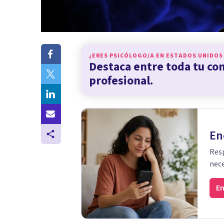
¿ERES PSICÓLOGO/A EN
ESTADOS UNIDOS
Destaca entre toda tu c
profesional.
En
Resp
nece
En