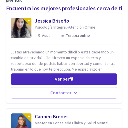
juventud.
Encuentra los mejores profesionales cerca de ti
Jessica Briseño
Psicología Integral -Atención Online
Austin
Terapia online
¿Estas atravesando un momento difícil o estas deseando un
cambio en tu vida?... Te ofrezco un espacio abierto y
respetuoso donde podrás hablar con libertad y comenzar a
trabajar en lo que hoy te preocupa. Me especializo en
Trastornos de Ansiedad y a lo largo de mi experiencia
Ver perfil
profesional he acompañado a muchas Familias y Parejas con
distintas problemáticas como el manejo del estrés,
Autoestima, Gestión de la Ira, Depresión, Retos en la Crianza,
Contactar
Codependencia, Celos, entre otros. Cuento con más de 12
años de experiencia en el área de la Salud mental y he
trabajado en distintos contextos clínicos con niños,
Adolescentes y Adultos
Carmen Brenes
Master en Consejeria Clinica y Salud Mental