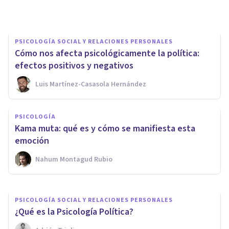
Grecia Guzmán Martínez
PSICOLOGÍA SOCIAL Y RELACIONES PERSONALES
Cómo nos afecta psicológicamente la política:
efectos positivos y negativos
Luis Martínez-Casasola Hernández
PSICOLOGÍA SOCIAL Y RELACIONES PERSONALES
¿Qué es el tribalismo?
PSICOLOGÍA
Analizando este fenómeno
Kama muta: qué es y cómo se manifiesta esta
social
emoción
Nahum Montagud Rubio
Isabel Rovira Salvador
PSICOLOGÍA SOCIAL Y RELACIONES PERSONALES
¿Qué es la Psicología Política?