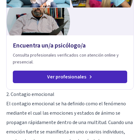
cada menor, dejando de lado las etiquetas y los tecnicismos.
Mi forma de trabajar se centra en entender las emociones
que hay detrás del comportamiento, ayudándoles a
desarrollar la confianza necesaria para superar sus retos y
fortaleciendo la comunicación entre ustedes. Acompaño a
niños y adolescentes que están lidiando con la ansiedad, la
timidez, la rebeldía o dificultades escolares, así como a
Encuentra un/a psicólogo/a
padres que buscan orientación y pautas claras para educar
sin perder la paciencia ni el control. Si estás listo para dar el
Consulta profesionales verificados con atención online y
primer paso hacia una convivencia familiar más armoniosa,
presencial.
agenda tu sesión y empecemos a trabajar juntos.
Ver profesionales
2. Contagio emocional
El contagio emocional se ha definido como el fenómeno
mediante el cual las emociones y estados de ánimo se
propagan rápidamente dentro de una multitud. Cuando una
emoción fuerte se manifiesta en uno o varios individuos,