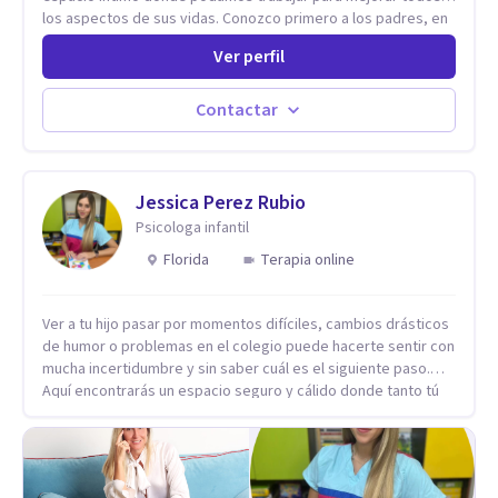
los aspectos de sus vidas. Conozco primero a los padres, en
el caso de niños u adolescentes, para luego seguir la terapia
Ver perfil
con sus hijos, apuntalándolos en su futuro personal,
universitario y profesional, siempre conteniendo
paralelamente a los padres y brindándoles un espacio de
Contactar
seguridad. Hago terapia de pareja y adultos con método
integrativo. Más información en: intherapy.today
Jessica Perez Rubio
Psicologa infantil
Florida
Terapia online
Ver a tu hijo pasar por momentos difíciles, cambios drásticos
de humor o problemas en el colegio puede hacerte sentir con
mucha incertidumbre y sin saber cuál es el siguiente paso.
Aquí encontrarás un espacio seguro y cálido donde tanto tú
como tus hijos se sentirán realmente escuchados,
comprendidos y apoyados para recuperar la tranquilidad en
casa. Me especializo en guiar a familias a través de
herramientas prácticas y dinámicas adaptadas a la edad de