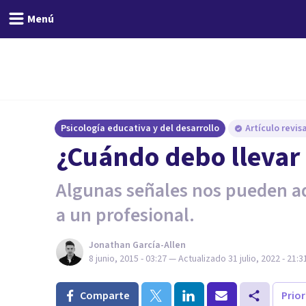
Menú
Psicología educativa y del desarrollo
Artículo revi
¿Cuándo debo llevar a
Algunas señales nos pueden ad
a un profesional.
Jonathan García-Allen
8 junio, 2015 - 03:27
— Actualizado
31 julio, 2022 - 21:3
Comparte
Prio