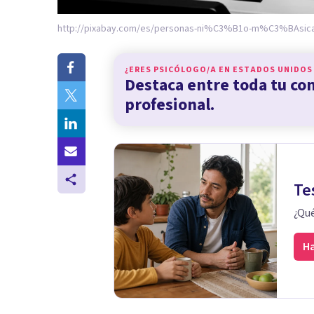
http://pixabay.com/es/personas-ni%C3%B1o-m%C3%BAsica
¿ERES PSICÓLOGO/A EN
ESTADOS UNIDOS
Destaca entre toda tu c
profesional.
Te
¿Qué
Ha