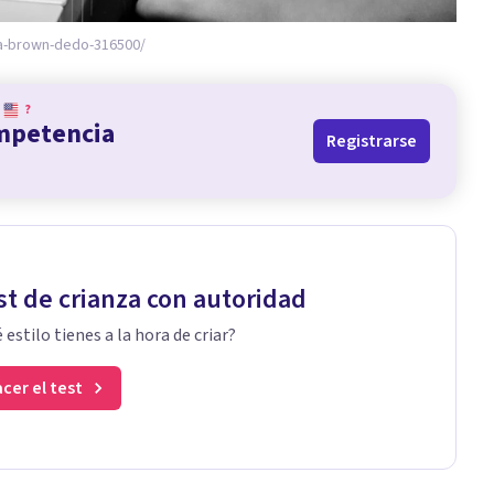
-brown-dedo-316500/
?
ompetencia
Registrarse
st de crianza con autoridad
 estilo tienes a la hora de criar?
cer el test