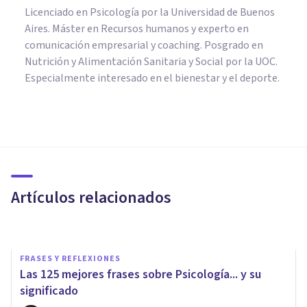
Licenciado en Psicología por la Universidad de Buenos
Aires. Máster en Recursos humanos y experto en
comunicación empresarial y coaching. Posgrado en
Nutrición y Alimentación Sanitaria y Social por la UOC.
Especialmente interesado en el bienestar y el deporte.
PERSONALIDAD
La teoría de la personalidad de
Abraham Maslow
Artículos relacionados
Juan Armando Corbin
FRASES Y REFLEXIONES
Las 125 mejores frases sobre Psicología... y su
significado