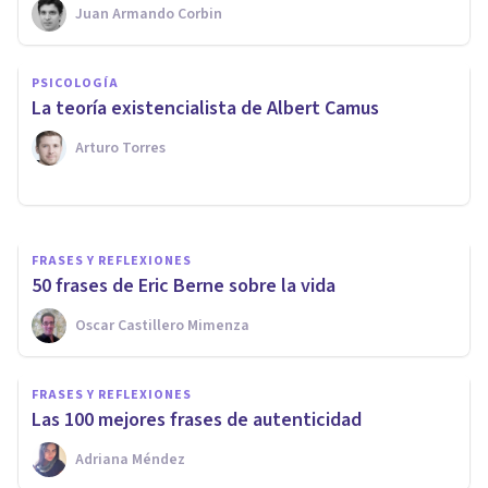
Juan Armando Corbin
PSICOLOGÍA CLÍNICA
PSICOLOGÍA
La Terapia Centrada en el
La teoría existencialista de Albert Camus
Cliente de Carl Rogers
Arturo Torres
Arturo Torres
FRASES Y REFLEXIONES
50 frases de Eric Berne sobre la vida
Oscar Castillero Mimenza
FRASES Y REFLEXIONES
Las 100 mejores frases de autenticidad
Adriana Méndez