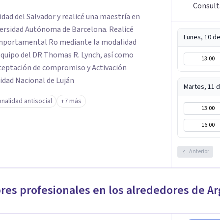
Consult
sidad del Salvador y realicé una maestría en
versidad Autónoma de Barcelona. Realicé
Lunes, 10 d
omportamental Ro mediante la modalidad
equipo del DR Thomas R. Lynch, así como
13:00
ceptación de compromiso y Activación
idad Nacional de Luján
Martes, 11 
nalidad antisocial
+7 más
13:00
16:00
Anterior
ores profesionales en los alrededores de
Ar