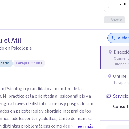
17:00
Anterior
Teléfo
iel Atili
do en Psicología
Direcci
Otamendi
icado
Terapia Online
Buenos A
Online
Terapia o
o en Psicología y candidato a miembro de la
 Mi práctica está orientada al psicoanálisis y a
Servicio
ngo a través de distintos cursos y posgrados en
Consulta
zados en psicoterapia y abordaje integral de los
ños, adolescentes y adultos, tanto de manera
on distintas problemáticas como depresión,
leer más