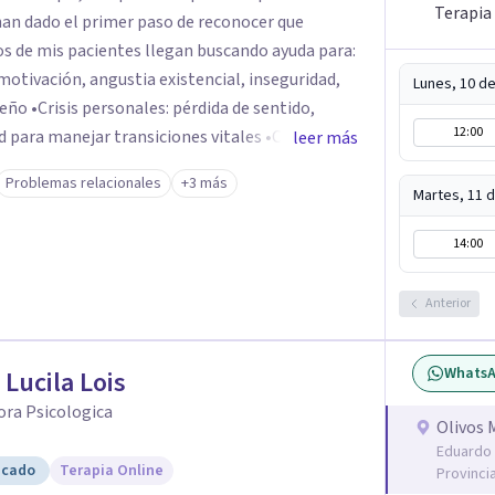
Terapia
an dado el primer paso de reconocer que
otivación, angustia existencial, inseguridad,
Lunes, 10 d
 sentido,
12:00
manejar transiciones vitales •Conflictos
leer más
tensiones familiares, desafíos laborales o
Problemas relacionales
+3 más
Martes, 11 
14:00
Anterior
Whats
 Lucila Lois
ora Psicologica
Olivos 
Eduardo 
icado
Terapia Online
Provinci