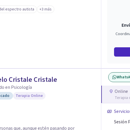
stornos alimentarios, trastornos del espectro
del espectro autista
+3 más
que generan malestar. Entiendo que cada persona
so el proceso terapéutico es siempre singular y
Enví
Coordin
Whats
lo Cristale Cristale
do en Psicología
Online
icado
Terapia Online
Terapia 
Servicio
Sesión 
rsonas que, aunque estén pasando por