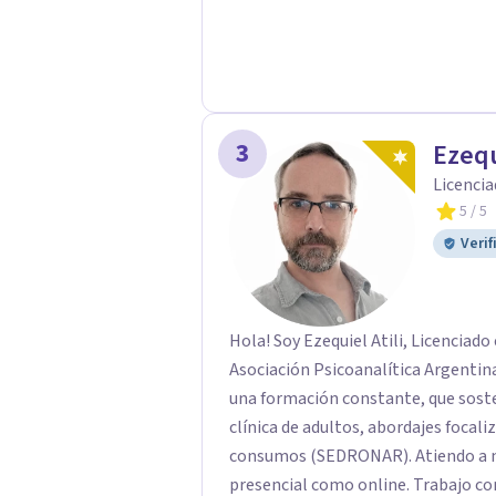
3
Ezequ
Licencia
5
/ 5
Verif
Hola! Soy Ezequiel Atili, Licenciad
Asociación Psicoanalítica Argentina.
una formación constante, que soste
clínica de adultos, abordajes focali
consumos (SEDRONAR). Atiendo a ni
presencial como online. Trabajo c