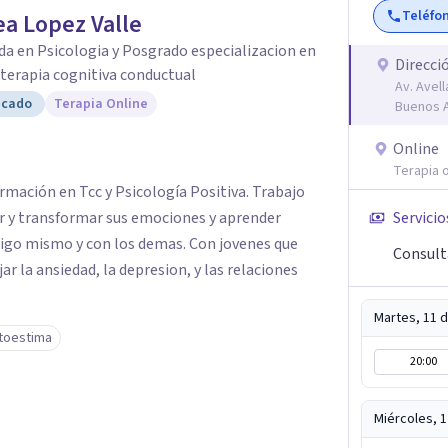
Teléfo
a Lopez Valle
da en Psicologia y Posgrado especializacion en
Direcci
y terapia cognitiva conductual
Av. Avel
icado
Terapia Online
Buenos A
Online
Terapia o
rmación en Tcc y Psicología Positiva. Trabajo
 y transformar sus emociones y aprender
Servicio
sigo mismo y con los demas. Con jovenes que
Consult
 la ansiedad, la depresion, y las relaciones
Martes, 11 
toestima
20:00
Miércoles, 