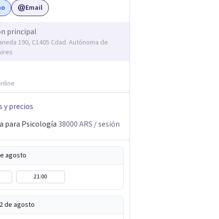
no
Email
ón principal
laneda 190, C1405 Cdad. Autónoma de
ires
nline
s y precios
a para Psicología
38000
ARS
/ sesión
de agosto
21:00
12 de agosto