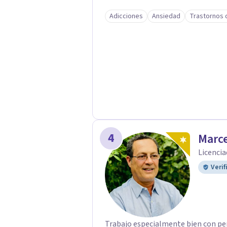
ataques de pánico, adicciones, tra
Adicciones
Ansiedad
Trastornos 
autista (TEA) y otras situaciones 
llega con una historia única, por e
adaptado a quien consulta.
4
Marce
Licencia
Verif
Trabajo especialmente bien con pe