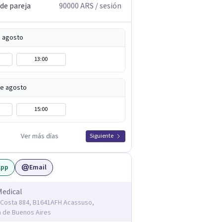
 de pareja
90000
ARS
/ sesión
e agosto
13:00
de agosto
15:00
Ver más días
Siguiente
App
Email
Medical
Costa 884, B1641AFH Acassuso,
a de Buenos Aires