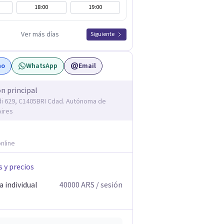
18:00
19:00
Ver más días
Siguiente
no
WhatsApp
Email
ón principal
 629, C1405BRI Cdad. Autónoma de
ires
nline
s y precios
 individual
40000
ARS
/ sesión