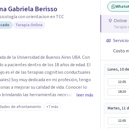
Whats
na Gabriela Berisso
Psicología con orientacion en TCC
Online
icado
Terapia Online
Terapia 
Servicio
Costo m
ada de la Universidad de Buenos Aires UBA. Con
 a pacientes dentro de los 18 años de edad. El
Lunes, 10 d
jo es el de las terapias cognitivo conductuales
uales) Soy muy dedicada en mi profesión, tengo
12:05
sonas a mejorar su calidad de vida. Conocer lo
18:20
lo brindando las herramientas necesarias. Hay
leer más
 atravezamos por estados de ansiedad,
idades de afrontamiento
+7 más
Martes, 11 
no encontramos o nos parece no tener recursos
ay salida. Dentro de esta línea y para estos
12:05
ual es la que ha presentado mayores evidencias