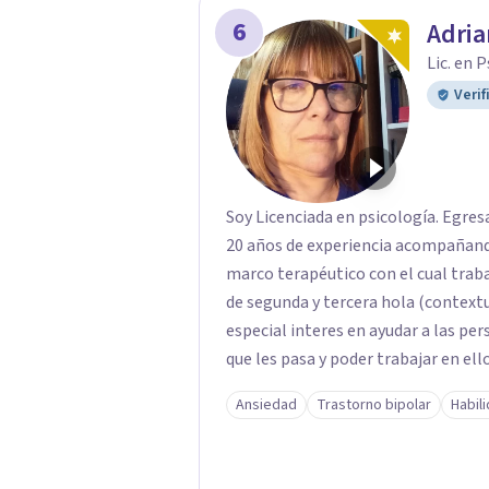
6
Adria
Lic. en 
Verif
Soy Licenciada en psicología. Egres
20 años de experiencia acompañando
marco terapéutico con el cual traba
de segunda y tercera hola (context
especial interes en ayudar a las per
que les pasa y poder trabajar en el
momentos en la vida por los cuales
Ansiedad
Trastorno bipolar
Habil
depresión o estrés, es alli donde 
para afrontarlos, pareciera que no h
casos la terapia cognitiva conduct