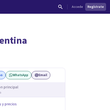
Accede
Regístrate
gentina
dades.
no
WhatsApp
Email
ón principal
a
s y precios