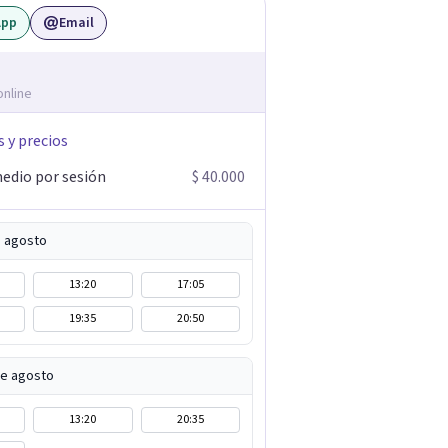
App
Email
online
s y precios
edio por sesión
$ 40.000
e agosto
13:20
17:05
19:35
20:50
de agosto
13:20
20:35