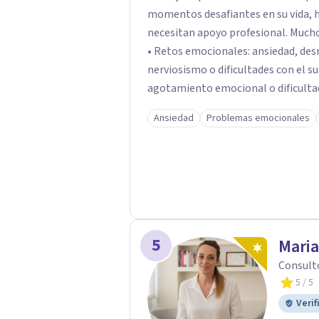
momentos desafiantes en su vida, h
necesitan apoyo profesional. Muchos de mis pacientes llegan buscando ayuda para:
• Retos emocionales: ansiedad, desm
nerviosismo o dificultades con el sueño •Crisis personales: pérdida de
agotamiento emocional o dificultad para 
relacionales: problemas de pareja, 
Ansiedad
Problemas emocionales
dificultades en dinámicas sociales.
5
Maria
Consult
5
/ 5
Verif