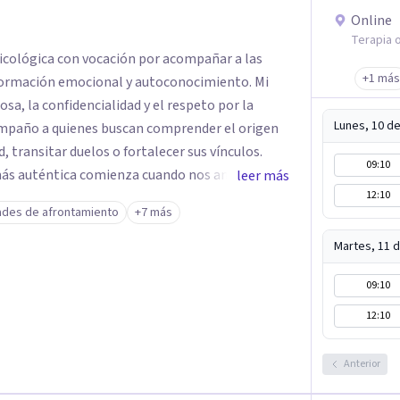
Online
Terapia o
sicológica con vocación por acompañar a las
+1 más
ormación emocional y autoconocimiento. Mi
sa, la confidencialidad y el respeto por la
Lunes, 10 d
compaño a quienes buscan comprender el origen
d, transitar duelos o fortalecer sus vínculos.
09:10
 más auténtica comienza cuando nos animamos a
leer más
12:10
s raíces de lo que sentimos.
ades de afrontamiento
+7 más
Martes, 11 
09:10
12:10
Anterior