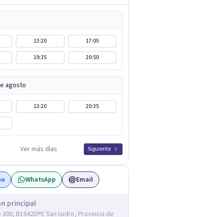
13:20
17:05
19:35
20:50
de agosto
13:20
20:35
Ver más días
Siguiente
no
WhatsApp
Email
ón principal
ó 300, B1642DPE San Isidro, Provincia de