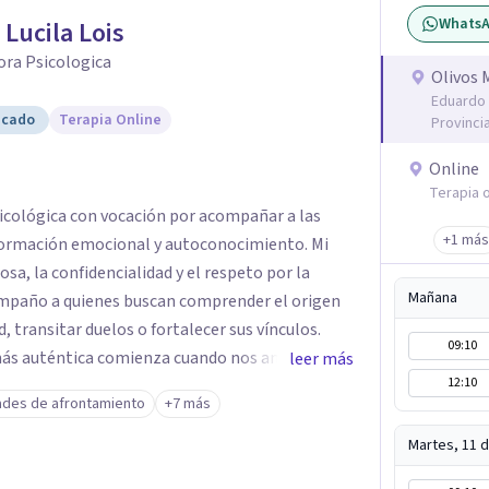
Whats
 Lucila Lois
ora Psicologica
Olivos 
Eduardo 
icado
Terapia Online
Provinci
Online
Terapia o
sicológica con vocación por acompañar a las
+1 más
ormación emocional y autoconocimiento. Mi
sa, la confidencialidad y el respeto por la
Mañana
compaño a quienes buscan comprender el origen
d, transitar duelos o fortalecer sus vínculos.
09:10
 más auténtica comienza cuando nos animamos a
leer más
12:10
s raíces de lo que sentimos.
ades de afrontamiento
+7 más
Martes, 11 