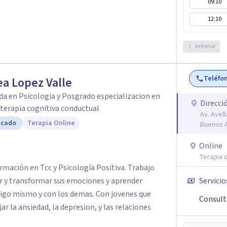
09:10
12:10
Anterior
Teléfo
a Lopez Valle
da en Psicologia y Posgrado especializacion en
Direcci
y terapia cognitiva conductual
Av. Avel
icado
Terapia Online
Buenos A
Online
Terapia o
rmación en Tcc y Psicología Positiva. Trabajo
 y transformar sus emociones y aprender
Servicio
sigo mismo y con los demas. Con jovenes que
Consult
 la ansiedad, la depresion, y las relaciones