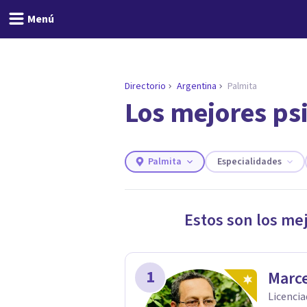
Menú
Directorio
Argentina
Palmita
Los mejores ps
ENCONTRAR MI TERAPEUTA
¿Necesitas ayuda para 
Responde a unas breves preguntas y 
Responder cuestionario
Palmita
Especialidades
Estos son los me
1
Marce
Licencia