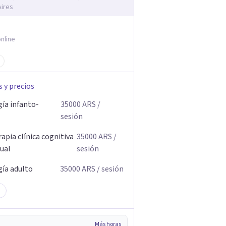
ires
nline
s y precios
gía infanto-
35000
ARS
/
sesión
apia clínica cognitiva
35000
ARS
/
ual
sesión
gía adulto
35000
ARS
/ sesión
Más horas