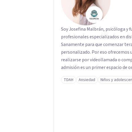
Soy Josefina Malbrán, psicóloga y 
profesionales especializados en distint
Sanamente para que comenzar terap
personalizado. Por eso ofrecemos u
realizarse por videollamada o comp
admisión es un primer espacio de 
motivo de consulta y evaluamos qué
TDAH
Ansiedad
Niños y adolesce
necesidad, disponibilidad horaria 
asignaciones al azar: cada derivació
necesidad de cada paciente. Atendemos niños, adolescentes, adultos y adultos
mayores. Brindamos atención virtual
Federal, Zona Sur, Zona Oeste y Zona Norte. Los honorarios se 
$28.000 y $45.000 por sesión, busca
sostenible en el tiempo. Nuestro objetivo es acompañarte desde el primer