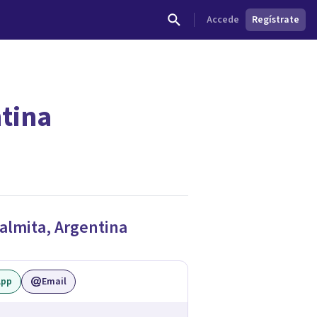
Accede
Regístrate
ntina
dades.
almita
,
Argentina
App
Email