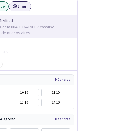
App
Email
Medical
Costa 884, B1641AFH Acassuso,
a de Buenos Aires
nline
Más horas
10:10
11:10
13:10
14:10
de agosto
Más horas