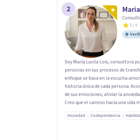
2
Maria
Consult
5
/ 5
Verif
Soy María Lucila Lois, consultora p
personas en sus procesos de transf
enfoque se basa en la escucha amoro
historia única de cada persona. A
de sus emociones, aliviar la ansieda
Creo que el camino hacia una vida
mirar hacia adentro y a reconocer la
Ansiedad
Codependencia
Habilid