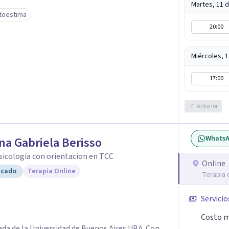
Martes, 11 
toestima
20:00
Miércoles, 
17:00
Anterior
Whats
na Gabriela Berisso
Psicología con orientacion en TCC
Online
icado
Terapia Online
Terapia 
Servicio
Costo m
ada de la Universidad de Buenos Aires UBA. Con