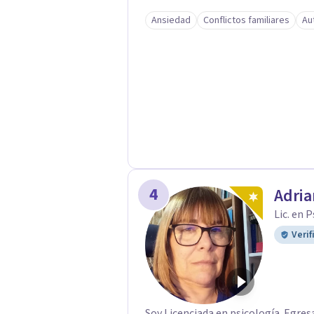
Ansiedad
Conflictos familiares
Au
4
Adria
Lic. en 
Verif
Soy Licenciada en psicología. Egres