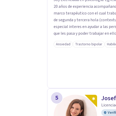
20 años de experiencia acompañando
marco terapéutico con el cual traba
de segunda y tercera hola (context
especial interes en ayudar a las per
que les pasa y poder trabajar en el
momentos en la vida por los cuales
Ansiedad
Trastorno bipolar
Habil
depresión o estrés, es alli donde 
para afrontarlos, pareciera que no h
casos la terapia cognitiva conduct
epíricas en la solución de estos cu
Por tanto si hay salida y estoy aqu
de acompañamiento profesional en
juntos.
5
Josef
Licencia
Verif