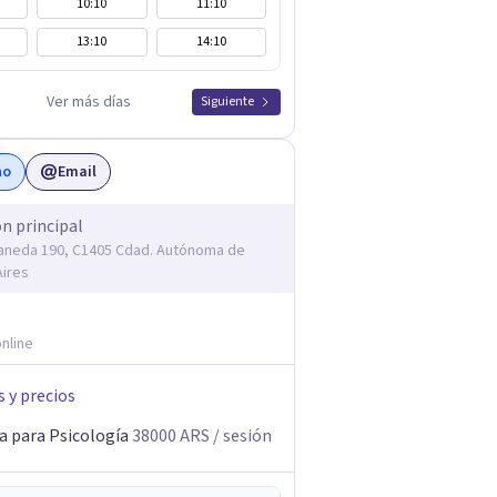
10:10
11:10
13:10
14:10
Ver más días
Siguiente
no
Email
ón principal
laneda 190, C1405 Cdad. Autónoma de
ires
nline
s y precios
a para Psicología
38000
ARS
/ sesión