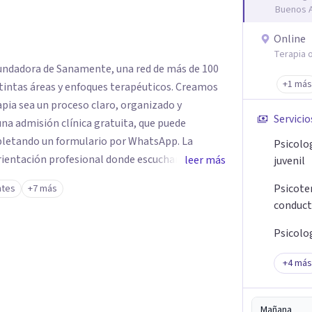
Buenos A
Online
Terapia o
fundadora de Sanamente, una red de más de 100
+1 más
as áreas y enfoques terapéuticos. Creamos
ia sea un proceso claro, organizado y
Servicio
na admisión clínica gratuita, que puede
letando un formulario por WhatsApp. La
Psicolo
orientación profesional donde escuchamos tu
leer más
juvenil
 terapeuta es el más adecuado según tu edad,
Psicoter
ntes
+7 más
y posibilidades económicas. No trabajamos con
conduct
n es pensada con criterio clínico, según la
Psicolo
 a nivel mundial y presencial en Capital
+
4
más
encuentran entre
ndo que el tratamiento sea accesible y
Mañana