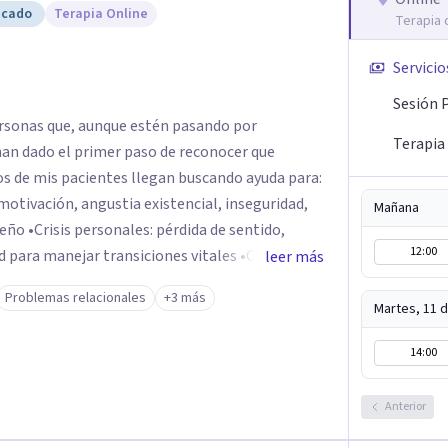
icado
Terapia Online
Terapia 
Servicio
Sesión 
rsonas que, aunque estén pasando por
Terapia
an dado el primer paso de reconocer que
otivación, angustia existencial, inseguridad,
Mañana
 sentido,
12:00
manejar transiciones vitales •Conflictos
leer más
tensiones familiares, desafíos laborales o
Problemas relacionales
+3 más
Martes, 11 
14:00
Anterior