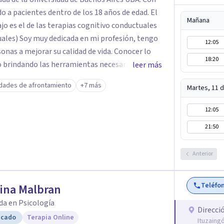
 a pacientes dentro de los 18 años de edad. El
Mañana
jo es el de las terapias cognitivo conductuales
uales) Soy muy dedicada en mi profesión, tengo
12:05
sonas a mejorar su calidad de vida. Conocer lo
18:20
lo brindando las herramientas necesarias. Hay
leer más
 atravezamos por estados de ansiedad,
idades de afrontamiento
+7 más
Martes, 11 
no encontramos o nos parece no tener recursos
ay salida. Dentro de esta línea y para estos
12:05
ual es la que ha presentado mayores evidencias
21:50
adros con resultados muy buenos y duraderos.
i para acompañarte. Si estás buscando un espacio
Anterior
 español, escríbeme y damos el primer paso
Teléfo
ina Malbran
da en Psicología
Direcci
icado
Terapia Online
Ituzaing