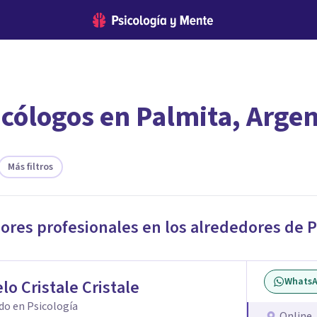
icólogos en Palmita, Arge
encontrar el psicólogo adecuado?
te ofreceremos los profesionales que más se ajustan a tus necesi
Más filtros
jores profesionales en los alrededores de
P
Whats
lo Cristale Cristale
do en Psicología
Online