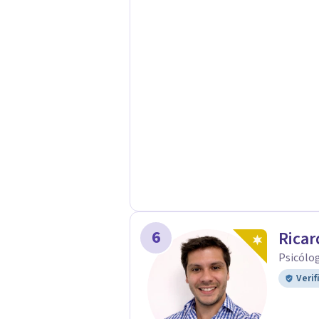
contacto con profesionalismo, empa
6
Ricar
Psicólo
Verif