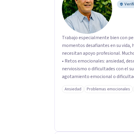
Verif
Trabajo especialmente bien con pe
momentos desafiantes en su vida, h
necesitan apoyo profesional. Muchos de mis pacientes llegan buscando ayuda para:
• Retos emocionales: ansiedad, desm
nerviosismo o dificultades con el sueño •Crisis personales: pérdida de
agotamiento emocional o dificultad para 
relacionales: problemas de pareja, 
Ansiedad
Problemas emocionales
dificultades en dinámicas sociales.