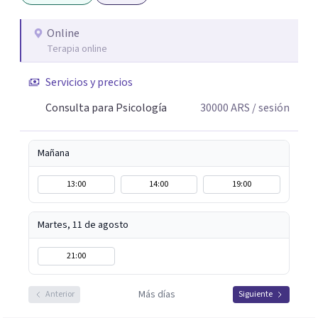
posibles. En el espacio terapéutico, el objetivo es que
puedas no solo sentirte escuchado/a, sino también
Online
Terapia online
comprender lo que te pasa, identificar patrones que
generan malestar y desarrollar recursos concretos para
Servicios y precios
afrontarlo.
Consulta para Psicología
30000
ARS
/ sesión
Mañana
13:00
14:00
19:00
Martes, 11 de agosto
21:00
Más días
Anterior
Siguiente