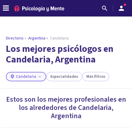
Directorio
Argentina
Candelaria
ENCONTRAR MI TERAPEUTA
¿Necesitas ayuda para encontrar el
Los mejores psicólogos en
psicólogo adecuado?
Candelaria, Argentina
Responde a unas breves preguntas y te ofreceremos
los profesionales que más se ajustan a tus
necesidades.
Candelaria
Especialidades
Más filtros
Responder cuestionario
Estos son los mejores profesionales en
los alrededores de
Candelaria
,
Argentina