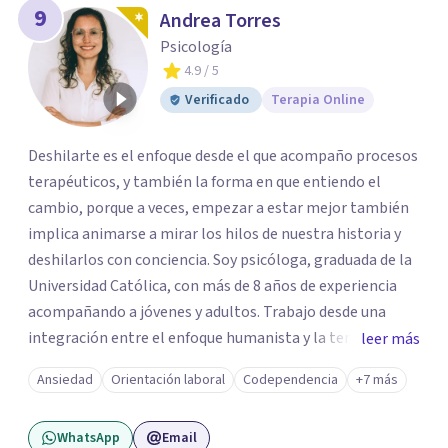
9
Andrea Torres
Psicología
4.9
/ 5
Verificado
Terapia Online
Deshilarte es el enfoque desde el que acompaño procesos
terapéuticos, y también la forma en que entiendo el
cambio, porque a veces, empezar a estar mejor también
implica animarse a mirar los hilos de nuestra historia y
deshilarlos con conciencia. Soy psicóloga, graduada de la
Universidad Católica, con más de 8 años de experiencia
acompañando a jóvenes y adultos. Trabajo desde una
integración entre el enfoque humanista y la terapia
leer más
cognitivo-conductual (TCC), combinando una escucha
Ansiedad
Orientación laboral
Codependencia
+7 más
profunda, empática y sin juicios, con herramientas con
herramientas psicológicas que ayudan a reconocer
WhatsApp
Email
patrones, resignificar experiencias y construir cambios