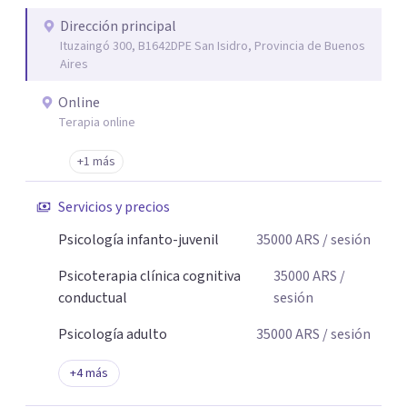
asignaciones al azar: cada derivación es pensada con
criterio clínico, según la necesidad de cada paciente.
Dirección principal
Ituzaingó 300, B1642DPE San Isidro, Provincia de Buenos
Atendemos niños, adolescentes, adultos y adultos
Aires
mayores. Brindamos atención virtual a nivel mundial y
presencial en Capital Federal, Zona Sur, Zona Oeste y
Online
Zona Norte. Los honorarios se encuentran entre $28.000 y
Terapia online
$45.000 por sesión, buscando que el tratamiento sea
+1 más
accesible y sostenible en el tiempo. Nuestro objetivo es
acompañarte desde el primer contacto con
Servicios y precios
profesionalismo, empatía y cercanía.
Psicología infanto-juvenil
35000
ARS
/ sesión
Psicoterapia clínica cognitiva
35000
ARS
/
conductual
sesión
Psicología adulto
35000
ARS
/ sesión
+
4
más