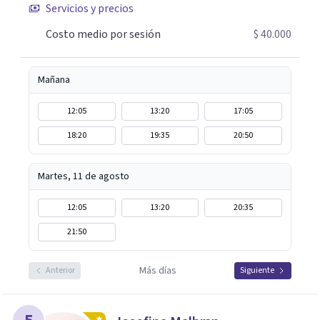
Servicios y precios
acompañarte. Si estás buscando un espacio de
acompañamiento profesional en español, escríbeme y
Costo medio por sesión
$ 40.000
damos el primer paso juntos.
Mañana
12:05
13:20
17:05
18:20
19:35
20:50
Martes, 11 de agosto
12:05
13:20
20:35
21:50
Más días
Anterior
Siguiente