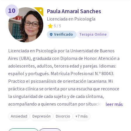
10
Paula Amaral Sanches
Licenciada en Psicología
5
/ 5
Verificado
Terapia Online
Licenciada en Psicología por la Universidad de Buenos
Aires (UBA), graduada con Diploma de Honor. Atención a
adolescentes, adultos, tercera edad y parejas. Idiomas:
español y portugués. Matrícula Profesional N.º 80043.
Practico el psicoanálisis de orientación lacaniana. Mi
práctica clínica se orienta por una escucha que reconoce
la singularidad de cada sujeto y de cada síntoma,
acompañando a quienes consultan por situaciones de
leer más
angustia, dificultades en los vínculos, inhibiciones,
Ansiedad
Depresión
Divorcio
+7 más
duelos, crisis vitales, padecimientos subjetivos y otros
modos de malestar. La práctica analítica propone un