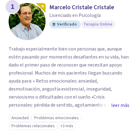
1
Marcelo Cristale Cristale
Licenciado en Psicología
Verificado
Terapia Online
Trabajo especialmente bien con personas que, aunque
estén pasando por momentos desafiantes en su vida, han
dado el primer paso de reconocer que necesitan apoyo
profesional. Muchos de mis pacientes llegan buscando
ayuda para: • Retos emocionales: ansiedad,
desmotivación, angustia existencial, inseguridad,
nerviosismo o dificultades con el sueño •Crisis
personales: pérdida de sentido, agotamiento emocional
leer más
o dificultad para manejar transiciones vitales •Conflictos
Ansiedad
Problemas emocionales
relacionales: problemas de pareja, tensiones familiares,
Problemas relacionales
+3 más
desafíos laborales o dificultades en dinámicas sociales.