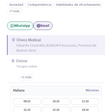
una vida más auténtica comienza cuando nos animamos
Ansiedad
Codependencia
Habilidades de afrontamiento
a mirar hacia adentro y a reconocer las raíces de lo que
+7 más
sentimos.
WhatsApp
Email
Olivos Medical
Eduardo Costa 884, B1641AFH Acassuso, Provincia de
Buenos Aires
Online
Terapia online
+1 más
Mañana
Más horas
09:10
10:10
11:10
12:10
13:10
14:10