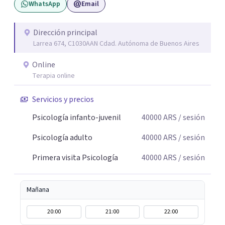
WhatsApp
Email
espacio de palabra donde cada sujeto pueda interrogar
aquello que le genera sufrimiento, apostando a la
construcción de una respuesta singular frente a su
Dirección principal
Larrea 674, C1030AAN Cdad. Autónoma de Buenos Aires
malestar.
Online
Terapia online
Servicios y precios
Psicología infanto-juvenil
40000
ARS
/ sesión
Psicología adulto
40000
ARS
/ sesión
Primera visita Psicología
40000
ARS
/ sesión
Mañana
20:00
21:00
22:00