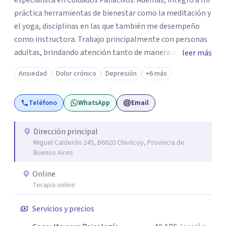
especialista en Cuidados Paliativos. Además, integro a mi
práctica herramientas de bienestar como la meditación y
el yoga, disciplinas en las que también me desempeño
como instructora. Trabajo principalmente con personas
adultas, brindando atención tanto de manera online
leer más
como en el consultorio, adaptándome a las necesidades
Ansiedad
Dolor crónico
Depresión
+6 más
de cada paciente. Acompaño procesos vinculados a la
ansiedad, la depresión, el estrés, el duelo, el dolor crónico
Teléfono
WhatsApp
Email
y distintos momentos vitales que requieren contención,
escucha y orientación profesional.
Dirección principal
Miguel Calderón 245, B6620 Chivilcoy, Provincia de
Buenos Aires
Online
Terapia online
Servicios y precios