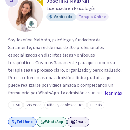
5
Josefina Malbran
Licenciada en Psicología
Verificado
Terapia Online
Soy Josefina Malbrán, psicóloga y fundadora de
Sanamente, una red de más de 100 profesionales
especializados en distintas áreas y enfoques
terapéuticos. Creamos Sanamente para que comenzar
terapia sea un proceso claro, organizado y personalizado.
Por eso ofrecemos una admisión clínica gratuita, que
puede realizarse por videollamada o completando un
formulario por WhatsApp. La admisión es un primer
leer más
espacio de orientación profesional donde escuchamos tu
TDAH
Ansiedad
Niños y adolescentes
+7 más
motivo de consulta y evaluamos qué terapeuta es el más
adecuado según tu edad, necesidad, disponibilidad horaria
Teléfono
WhatsApp
Email
y posibilidades económicas. No trabajamos con