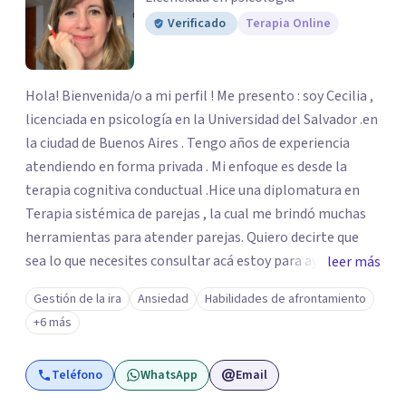
Verificado
Terapia Online
Hola! Bienvenida/o a mi perfil ! Me presento : soy Cecilia ,
licenciada en psicología en la Universidad del Salvador .en
la ciudad de Buenos Aires . Tengo años de experiencia
atendiendo en forma privada . Mi enfoque es desde la
terapia cognitiva conductual .Hice una diplomatura en
Terapia sistémica de parejas , la cual me brindó muchas
herramientas para atender parejas. Quiero decirte que
sea lo que necesites consultar acá estoy para ayudarte .
leer más
Pedir ayuda es el gran paso que te saca de donde estás ,
Gestión de la ira
Ansiedad
Habilidades de afrontamiento
con paciencia iremos trabajando los pensamientos y las
+6 más
emociones y así poco a poco marcar un camino de
bienestar .
Teléfono
WhatsApp
Email