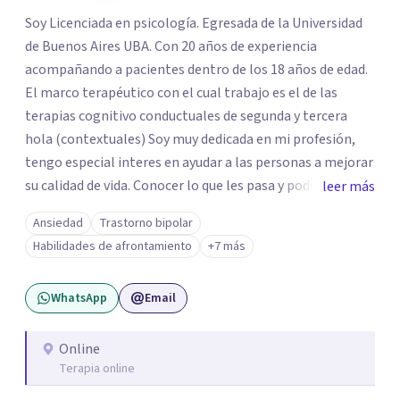
Soy Licenciada en psicología. Egresada de la Universidad
de Buenos Aires UBA. Con 20 años de experiencia
acompañando a pacientes dentro de los 18 años de edad.
El marco terapéutico con el cual trabajo es el de las
terapias cognitivo conductuales de segunda y tercera
hola (contextuales) Soy muy dedicada en mi profesión,
tengo especial interes en ayudar a las personas a mejorar
su calidad de vida. Conocer lo que les pasa y poder trabajar
leer más
en ello brindando las herramientas necesarias. Hay
Ansiedad
Trastorno bipolar
momentos en la vida por los cuales atravezamos por
Habilidades de afrontamiento
+7 más
estados de ansiedad, depresión o estrés, es alli donde no
encontramos o nos parece no tener recursos para
WhatsApp
Email
afrontarlos, pareciera que no hay salida. Dentro de esta
línea y para estos casos la terapia cognitiva conductual
es la que ha presentado mayores evidencias epíricas en la
Online
Terapia online
solución de estos cuadros con resultados muy buenos y
duraderos. Por tanto si hay salida y estoy aqui para