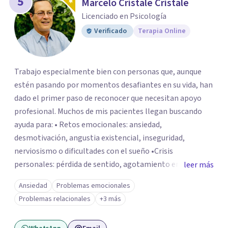
5
Marcelo Cristale Cristale
Licenciado en Psicología
Verificado
Terapia Online
Trabajo especialmente bien con personas que, aunque
estén pasando por momentos desafiantes en su vida, han
dado el primer paso de reconocer que necesitan apoyo
profesional. Muchos de mis pacientes llegan buscando
ayuda para: • Retos emocionales: ansiedad,
desmotivación, angustia existencial, inseguridad,
nerviosismo o dificultades con el sueño •Crisis
personales: pérdida de sentido, agotamiento emocional
leer más
o dificultad para manejar transiciones vitales •Conflictos
Ansiedad
Problemas emocionales
relacionales: problemas de pareja, tensiones familiares,
Problemas relacionales
+3 más
desafíos laborales o dificultades en dinámicas sociales.