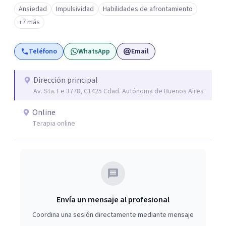
presencial como la modalidad online. Busco poder
Ansiedad
Impulsividad
Habilidades de afrontamiento
acompañarte en tu proyecto de vida, de
+7 más
autoconocimiento, autoestima, bienestar y amor propio.
Mi objetivo es poder ayudarte a conocer tus emociones
Teléfono
WhatsApp
Email
desde una estabilidad emocional para lograr una
adecuada inteligencia emocional. A la par colaboro con el
Lic. Ricardo L.M. Boucherie, quien posee una orientación
Dirección principal
Av. Sta. Fe 3778, C1425 Cdad. Autónoma de Buenos Aires
Sistémica, Cognitivo Conductual y Psicoanálisis
Lacaniano.
Online
Terapia online
Envía un mensaje al profesional
Coordina una sesión directamente mediante mensaje