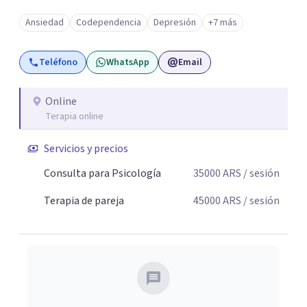
ambos vamos ejercer un papel activo en la orientación de
Ansiedad
Codependencia
Depresión
+7 más
la terapia. Para ello utilizo recursos técnicos amplios y
flexibles, adaptados al momento y problemática de cada
Teléfono
WhatsApp
Email
persona.
Online
Terapia online
Servicios y precios
Consulta para Psicología
35000
ARS
/ sesión
Terapia de pareja
45000
ARS
/ sesión