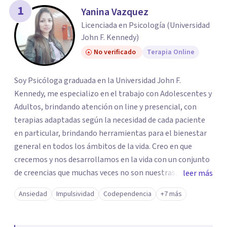
los profesionales que más se ajustan a tus
1
Yanina Vazquez
necesidades.
Licenciada en Psicología (Universidad
Responder cuestionario
John F. Kennedy)
No verificado
Terapia Online
Soy Psicóloga graduada en la Universidad John F.
Kennedy, me especializo en el trabajo con Adolescentes y
Adultos, brindando atención on line y presencial, con
terapias adaptadas según la necesidad de cada paciente
en particular, brindando herramientas para el bienestar
general en todos los ámbitos de la vida. Creo en que
crecemos y nos desarrollamos en la vida con un conjunto
de creencias que muchas veces no son nuestras, propias o
leer más
son erróneas acerca de nosotros mismos,o de la vida en
Ansiedad
Impulsividad
Codependencia
+7 más
general, incluyendo los vínculos con otras personas.. y
esto nos dificulta a la hora de transitar nuestro propio
camino. Por eso trabajo en la desprogramación de viejas