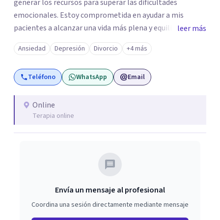
generar los recursos para superar las dificultades
emocionales. Estoy comprometida en ayudar a mis
pacientes a alcanzar una vida más plena y equilibrada. Si
leer más
estás atravesando una crisis y sentís que necesitás ayuda
Ansiedad
Depresión
Divorcio
+4 más
o quisieras profundizar en tu autoconocimiento, te invito
a que me contactes para acompañarte en el proceso.
Teléfono
WhatsApp
Email
Online
Terapia online
Envía un mensaje al profesional
Coordina una sesión directamente mediante mensaje