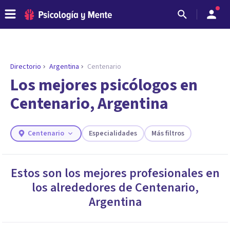
Directorio
Argentina
Centenario
Los mejores psicólogos en
Centenario, Argentina
Centenario
Especialidades
Más filtros
Estos son los mejores profesionales en
los alrededores de
Centenario
,
ENCONTRAR MI TERAPEUTA
¿Necesitas ayuda para encontrar el
Argentina
psicólogo adecuado?
Responde a unas breves preguntas y te ofreceremos