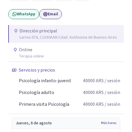
duelos, crisis vitales, padecimientos subjetivos y otros
modos de malestar. La práctica analítica propone un
WhatsApp
Email
espacio de palabra donde cada sujeto pueda interrogar
aquello que le genera sufrimiento, apostando a la
construcción de una respuesta singular frente a su
Dirección principal
Larrea 674, C1030AAN Cdad. Autónoma de Buenos Aires
malestar.
Online
Terapia online
Servicios y precios
Psicología infanto-juvenil
40000
ARS
/ sesión
Psicología adulto
40000
ARS
/ sesión
Primera visita Psicología
40000
ARS
/ sesión
Jueves, 6 de agosto
Más horas