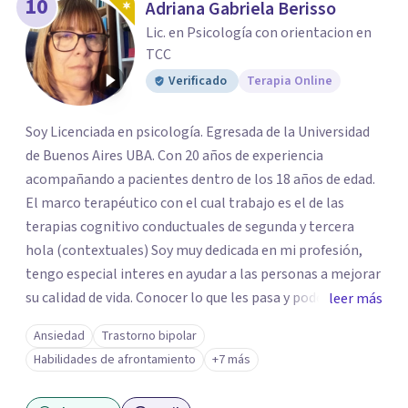
10
Adriana Gabriela Berisso
Lic. en Psicología con orientacion en
TCC
Verificado
Terapia Online
Soy Licenciada en psicología. Egresada de la Universidad
de Buenos Aires UBA. Con 20 años de experiencia
acompañando a pacientes dentro de los 18 años de edad.
El marco terapéutico con el cual trabajo es el de las
terapias cognitivo conductuales de segunda y tercera
hola (contextuales) Soy muy dedicada en mi profesión,
tengo especial interes en ayudar a las personas a mejorar
su calidad de vida. Conocer lo que les pasa y poder trabajar
leer más
en ello brindando las herramientas necesarias. Hay
Ansiedad
Trastorno bipolar
momentos en la vida por los cuales atravezamos por
Habilidades de afrontamiento
+7 más
estados de ansiedad, depresión o estrés, es alli donde no
encontramos o nos parece no tener recursos para