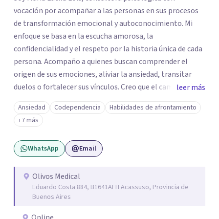
vocación por acompañar a las personas en sus procesos
de transformación emocional y autoconocimiento. Mi
enfoque se basa en la escucha amorosa, la
confidencialidad y el respeto por la historia única de cada
persona. Acompaño a quienes buscan comprender el
origen de sus emociones, aliviar la ansiedad, transitar
duelos o fortalecer sus vínculos. Creo que el camino hacia
leer más
una vida más auténtica comienza cuando nos animamos
Ansiedad
Codependencia
Habilidades de afrontamiento
a mirar hacia adentro y a reconocer las raíces de lo que
+7 más
sentimos.
WhatsApp
Email
Olivos Medical
Eduardo Costa 884, B1641AFH Acassuso, Provincia de
Buenos Aires
Online