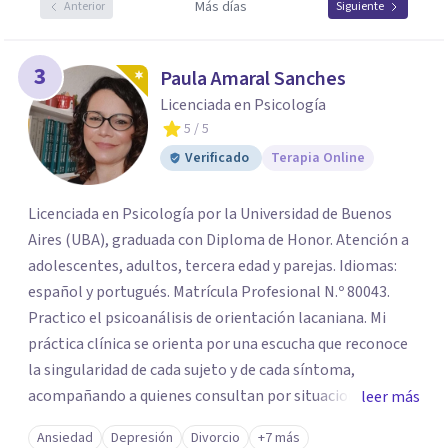
Más días
Anterior
Siguiente
3
Paula Amaral Sanches
Licenciada en Psicología
5
/ 5
Verificado
Terapia Online
Licenciada en Psicología por la Universidad de Buenos
Aires (UBA), graduada con Diploma de Honor. Atención a
adolescentes, adultos, tercera edad y parejas. Idiomas:
español y portugués. Matrícula Profesional N.º 80043.
Practico el psicoanálisis de orientación lacaniana. Mi
práctica clínica se orienta por una escucha que reconoce
la singularidad de cada sujeto y de cada síntoma,
acompañando a quienes consultan por situaciones de
leer más
angustia, dificultades en los vínculos, inhibiciones,
Ansiedad
Depresión
Divorcio
+7 más