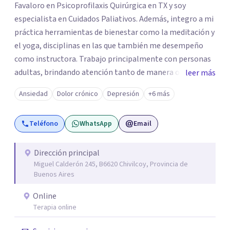
Favaloro en Psicoprofilaxis Quirúrgica en TX y soy
especialista en Cuidados Paliativos. Además, integro a mi
práctica herramientas de bienestar como la meditación y
el yoga, disciplinas en las que también me desempeño
como instructora. Trabajo principalmente con personas
adultas, brindando atención tanto de manera online
leer más
como en el consultorio, adaptándome a las necesidades
Ansiedad
Dolor crónico
Depresión
+6 más
de cada paciente. Acompaño procesos vinculados a la
ansiedad, la depresión, el estrés, el duelo, el dolor crónico
Teléfono
WhatsApp
Email
y distintos momentos vitales que requieren contención,
escucha y orientación profesional.
Dirección principal
Miguel Calderón 245, B6620 Chivilcoy, Provincia de
Buenos Aires
Online
Terapia online