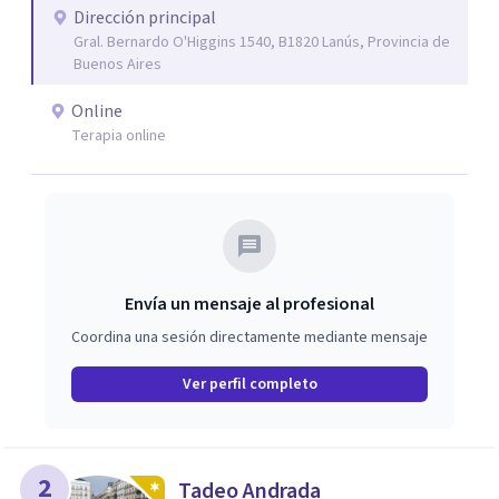
Dirección principal
creencias limitantes para vivir una vida diferente desde el
Gral. Bernardo O'Higgins 1540, B1820 Lanús, Provincia de
verdadero ser.
Buenos Aires
Online
Terapia online
Envía un mensaje al profesional
Coordina una sesión directamente mediante mensaje
Ver perfil completo
2
Tadeo Andrada