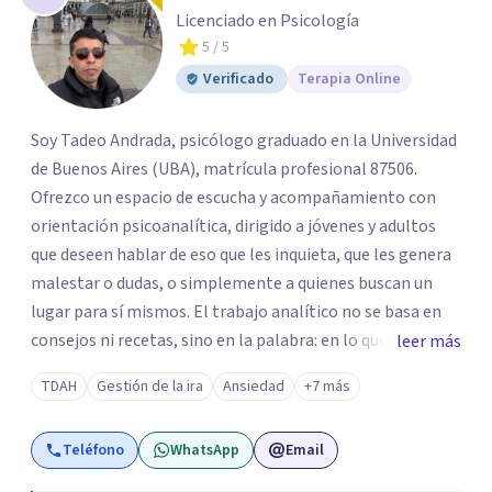
Licenciado en Psicología
5
/ 5
Verificado
Terapia Online
Soy Tadeo Andrada, psicólogo graduado en la Universidad
de Buenos Aires (UBA), matrícula profesional 87506.
Ofrezco un espacio de escucha y acompañamiento con
orientación psicoanalítica, dirigido a jóvenes y adultos
que deseen hablar de eso que les inquieta, que les genera
malestar o dudas, o simplemente a quienes buscan un
lugar para sí mismos. El trabajo analítico no se basa en
consejos ni recetas, sino en la palabra: en lo que cada
leer más
quien puede decir de su historia, de su deseo, de su
TDAH
Gestión de la ira
Ansiedad
+7 más
malestar... En el encuentro con un analista se abre la
posibilidad de pensar de otro modo eso que hasta ahora
Teléfono
WhatsApp
Email
parecía sin salida.