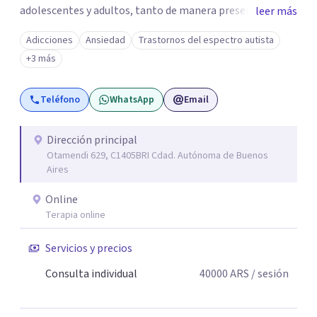
adolescentes y adultos, tanto de manera presencial
leer más
como online. Trabajo con distintas problemáticas como
Adicciones
Ansiedad
Trastornos del espectro autista
depresión, ataques de pánico, adicciones, trastornos
+3 más
alimentarios, trastornos del espectro autista (TEA) y
otras situaciones que generan malestar. Entiendo que
Teléfono
WhatsApp
Email
cada persona llega con una historia única, por eso el
proceso terapéutico es siempre singular y adaptado a
quien consulta.
Dirección principal
Otamendi 629, C1405BRI Cdad. Autónoma de Buenos
Aires
Online
Terapia online
Servicios y precios
Consulta individual
40000
ARS
/ sesión