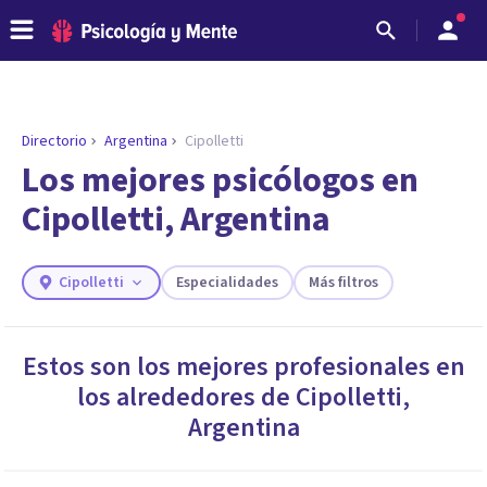
Directorio
Argentina
Cipolletti
ENCONTRAR MI TERAPEUTA
¿Necesitas ayuda para encontrar el
Los mejores psicólogos en
psicólogo adecuado?
Cipolletti, Argentina
Responde a unas breves preguntas y te ofreceremos
los profesionales que más se ajustan a tus
necesidades.
Cipolletti
Especialidades
Más filtros
Responder cuestionario
Estos son los mejores profesionales en
los alrededores de
Cipolletti
,
Argentina