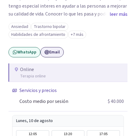
tengo especial interes en ayudar a las personas a mejorar
su calidad de vida. Conocer lo que les pasa y poder trabajar
leer más
en ello brindando las herramientas necesarias. Hay
Ansiedad
Trastorno bipolar
momentos en la vida por los cuales atravezamos por
Habilidades de afrontamiento
+7 más
estados de ansiedad, depresión o estrés, es alli donde no
encontramos o nos parece no tener recursos para
WhatsApp
Email
afrontarlos, pareciera que no hay salida. Dentro de esta
línea y para estos casos la terapia cognitiva conductual
es la que ha presentado mayores evidencias epíricas en la
Online
Terapia online
solución de estos cuadros con resultados muy buenos y
duraderos. Por tanto si hay salida y estoy aqui para
Servicios y precios
acompañarte. Si estás buscando un espacio de
acompañamiento profesional en español, escríbeme y
Costo medio por sesión
$ 40.000
damos el primer paso juntos.
Lunes, 10 de agosto
12:05
13:20
17:05