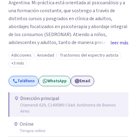
Argentina. Mi práctica está orientada al psicoanálisis y a
una formación constante, que sostengo a través de
distintos cursos y posgrados en clínica de adultos,
abordajes focalizados en psicoterapia y abordaje integral
de los consumos (SEDRONAR). Atiendo a niños,
adolescentes y adultos, tanto de manera presencial
leer más
como online. Trabajo con distintas problemáticas como
Adicciones
Ansiedad
Trastornos del espectro autista
depresión, ataques de pánico, adicciones, trastornos
+3 más
alimentarios, trastornos del espectro autista (TEA) y
otras situaciones que generan malestar. Entiendo que
Teléfono
WhatsApp
Email
cada persona llega con una historia única, por eso el
proceso terapéutico es siempre singular y adaptado a
quien consulta.
Dirección principal
Otamendi 629, C1405BRI Cdad. Autónoma de Buenos
Aires
Online
Terapia online