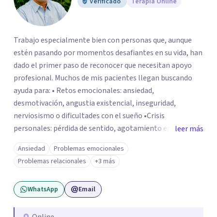
Verificado
Terapia Online
Trabajo especialmente bien con personas que, aunque
estén pasando por momentos desafiantes en su vida, han
dado el primer paso de reconocer que necesitan apoyo
profesional. Muchos de mis pacientes llegan buscando
ayuda para: • Retos emocionales: ansiedad,
desmotivación, angustia existencial, inseguridad,
nerviosismo o dificultades con el sueño •Crisis
personales: pérdida de sentido, agotamiento emocional
leer más
o dificultad para manejar transiciones vitales •Conflictos
Ansiedad
Problemas emocionales
relacionales: problemas de pareja, tensiones familiares,
Problemas relacionales
+3 más
desafíos laborales o dificultades en dinámicas sociales.
WhatsApp
Email