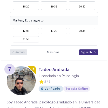
18:20
19:35
20:50
Martes, 11 de agosto
12:05
13:20
20:35
21:50
Más días
Anterior
Siguiente
7
Tadeo Andrada
Licenciado en Psicología
5
/ 5
Verificado
Terapia Online
Soy Tadeo Andrada, psicólogo graduado en la Universidad