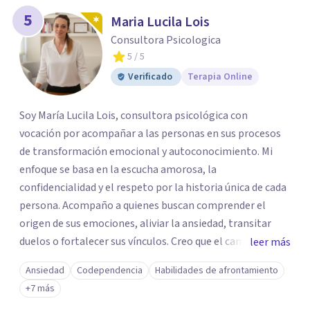
5
Maria Lucila Lois
Consultora Psicologica
5
/ 5
Verificado
Terapia Online
Soy María Lucila Lois, consultora psicológica con
vocación por acompañar a las personas en sus procesos
de transformación emocional y autoconocimiento. Mi
enfoque se basa en la escucha amorosa, la
confidencialidad y el respeto por la historia única de cada
persona. Acompaño a quienes buscan comprender el
origen de sus emociones, aliviar la ansiedad, transitar
duelos o fortalecer sus vínculos. Creo que el camino hacia
leer más
una vida más auténtica comienza cuando nos animamos
Ansiedad
Codependencia
Habilidades de afrontamiento
a mirar hacia adentro y a reconocer las raíces de lo que
+7 más
sentimos.