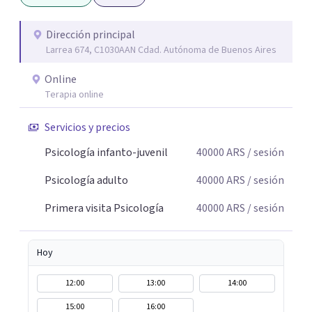
aquello que le genera sufrimiento, apostando a la
construcción de una respuesta singular frente a su
Dirección principal
Larrea 674, C1030AAN Cdad. Autónoma de Buenos Aires
malestar.
Online
Terapia online
Servicios y precios
Psicología infanto-juvenil
40000
ARS
/ sesión
Psicología adulto
40000
ARS
/ sesión
Primera visita Psicología
40000
ARS
/ sesión
Hoy
12:00
13:00
14:00
15:00
16:00