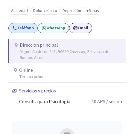
como en el consultorio, adaptándome a las necesidades
Ansiedad
Dolor crónico
Depresión
+6 más
de cada paciente. Acompaño procesos vinculados a la
ansiedad, la depresión, el estrés, el duelo, el dolor crónico
Teléfono
WhatsApp
Email
y distintos momentos vitales que requieren contención,
escucha y orientación profesional.
Dirección principal
Miguel Calderón 245, B6620 Chivilcoy, Provincia de
Buenos Aires
Online
Terapia online
Servicios y precios
Consulta para Psicología
40
ARS
/ sesión