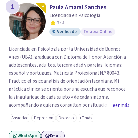
1
Paula Amaral Sanches
Licenciada en Psicología
5
/ 5
Verificado
Terapia Online
Licenciada en Psicología por la Universidad de Buenos
Aires (UBA), graduada con Diploma de Honor. Atención a
adolescentes, adultos, tercera edad y parejas. Idiomas:
español y portugués. Matrícula Profesional N.º 80043.
Practico el psicoanálisis de orientación lacaniana. Mi
práctica clínica se orienta por una escucha que reconoce
la singularidad de cada sujeto y de cada síntoma,
acompañando a quienes consultan por situaciones de
leer más
angustia, dificultades en los vínculos, inhibiciones,
Ansiedad
Depresión
Divorcio
+7 más
duelos, crisis vitales, padecimientos subjetivos y otros
modos de malestar. La práctica analítica propone un
WhatsApp
Email
espacio de palabra donde cada sujeto pueda interrogar