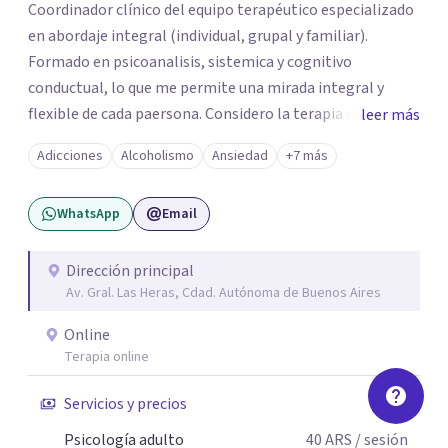
Coordinador clínico del equipo terapéutico especializado
en abordaje integral (individual, grupal y familiar).
Formado en psicoanalisis, sistemica y cognitivo
conductual, lo que me permite una mirada integral y
flexible de cada paersona. Considero la terapia como un
leer más
espacio de escucha, construcción y transformación,
Adicciones
Alcoholismo
Ansiedad
+7 más
adpatando el contexto de cada persona para ayudarla de
la mejor manera posible.
WhatsApp
Email
Dirección principal
Av. Gral. Las Heras, Cdad. Autónoma de Buenos Aires
Online
Terapia online
Servicios y precios
Psicología adulto
40
ARS
/ sesión