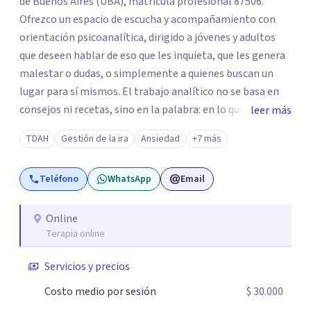
de Buenos Aires (UBA), matrícula profesional 87506.
Ofrezco un espacio de escucha y acompañamiento con
orientación psicoanalítica, dirigido a jóvenes y adultos
que deseen hablar de eso que les inquieta, que les genera
malestar o dudas, o simplemente a quienes buscan un
lugar para sí mismos. El trabajo analítico no se basa en
consejos ni recetas, sino en la palabra: en lo que cada
leer más
quien puede decir de su historia, de su deseo, de su
TDAH
Gestión de la ira
Ansiedad
+7 más
malestar... En el encuentro con un analista se abre la
posibilidad de pensar de otro modo eso que hasta ahora
Teléfono
WhatsApp
Email
parecía sin salida.
Online
Terapia online
Servicios y precios
Costo medio por sesión
$ 30.000