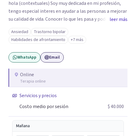
hola (contextuales) Soy muy dedicada en mi profesión,
tengo especial interes en ayudar a las personas a mejorar
su calidad de vida. Conocer lo que les pasa y poder trabajar
leer más
en ello brindando las herramientas necesarias. Hay
Ansiedad
Trastorno bipolar
momentos en la vida por los cuales atravezamos por
Habilidades de afrontamiento
+7 más
estados de ansiedad, depresión o estrés, es alli donde no
encontramos o nos parece no tener recursos para
WhatsApp
Email
afrontarlos, pareciera que no hay salida. Dentro de esta
línea y para estos casos la terapia cognitiva conductual
es la que ha presentado mayores evidencias epíricas en la
Online
Terapia online
solución de estos cuadros con resultados muy buenos y
duraderos. Por tanto si hay salida y estoy aqui para
Servicios y precios
acompañarte. Si estás buscando un espacio de
acompañamiento profesional en español, escríbeme y
Costo medio por sesión
$ 40.000
damos el primer paso juntos.
Mañana