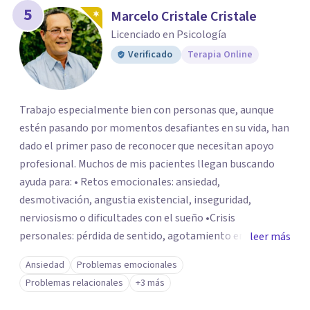
5
Marcelo Cristale Cristale
Licenciado en Psicología
Verificado
Terapia Online
Trabajo especialmente bien con personas que, aunque
estén pasando por momentos desafiantes en su vida, han
dado el primer paso de reconocer que necesitan apoyo
profesional. Muchos de mis pacientes llegan buscando
ayuda para: • Retos emocionales: ansiedad,
desmotivación, angustia existencial, inseguridad,
nerviosismo o dificultades con el sueño •Crisis
personales: pérdida de sentido, agotamiento emocional
leer más
o dificultad para manejar transiciones vitales •Conflictos
Ansiedad
Problemas emocionales
relacionales: problemas de pareja, tensiones familiares,
Problemas relacionales
+3 más
desafíos laborales o dificultades en dinámicas sociales.