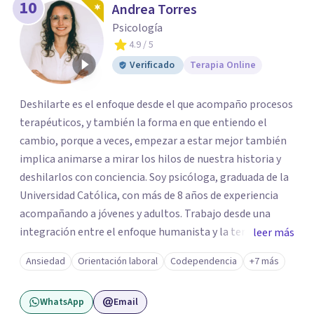
10
Andrea Torres
Psicología
4.9
/ 5
Verificado
Terapia Online
Deshilarte es el enfoque desde el que acompaño procesos
terapéuticos, y también la forma en que entiendo el
cambio, porque a veces, empezar a estar mejor también
implica animarse a mirar los hilos de nuestra historia y
deshilarlos con conciencia. Soy psicóloga, graduada de la
Universidad Católica, con más de 8 años de experiencia
acompañando a jóvenes y adultos. Trabajo desde una
integración entre el enfoque humanista y la terapia
leer más
cognitivo-conductual (TCC), combinando una escucha
Ansiedad
Orientación laboral
Codependencia
+7 más
profunda, empática y sin juicios, con herramientas con
herramientas psicológicas que ayudan a reconocer
WhatsApp
Email
patrones, resignificar experiencias y construir cambios