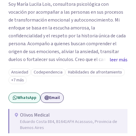
Soy María Lucila Lois, consultora psicológica con
vocación por acompañar a las personas en sus procesos
de transformación emocional y autoconocimiento. Mi
enfoque se basa en la escucha amorosa, la
confidencialidad y el respeto por la historia única de cada
persona. Acompaño a quienes buscan comprender el
origen de sus emociones, aliviar la ansiedad, transitar
duelos o fortalecer sus vínculos. Creo que el camino hacia
leer más
una vida más auténtica comienza cuando nos animamos
Ansiedad
Codependencia
Habilidades de afrontamiento
a mirar hacia adentro y a reconocer las raíces de lo que
+7 más
sentimos.
WhatsApp
Email
Olivos Medical
Eduardo Costa 884, B1641AFH Acassuso, Provincia de
Buenos Aires