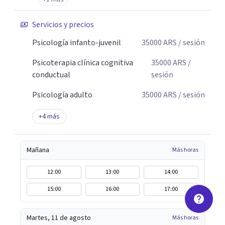
accesible y sostenible en el tiempo. Nuestro objetivo es
acompañarte desde el primer contacto con
Servicios y precios
profesionalismo, empatía y cercanía.
Psicología infanto-juvenil
35000
ARS
/ sesión
Psicoterapia clínica cognitiva
35000
ARS
/
conductual
sesión
Psicología adulto
35000
ARS
/ sesión
+
4
más
Mañana
Más horas
12:00
13:00
14:00
15:00
16:00
17:00
Martes, 11 de agosto
Más horas