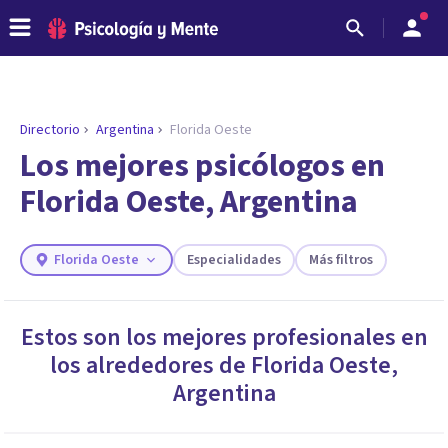
Directorio
Argentina
Florida Oeste
ENCONTRAR MI TERAPEUTA
¿Necesitas ayuda para encontrar el
Los mejores psicólogos en
psicólogo adecuado?
Florida Oeste, Argentina
Responde a unas breves preguntas y te ofreceremos
los profesionales que más se ajustan a tus
necesidades.
Florida Oeste
Especialidades
Más filtros
Responder cuestionario
Estos son los mejores profesionales en
los alrededores de
Florida Oeste
,
Argentina