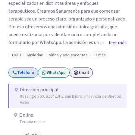
especializados en distintas áreas y enfoques
terapéuticos. Creamos Sanamente para que comenzar
terapia sea un proceso claro, organizado y personalizado.
Por eso ofrecemos una admisión clínica gratuita, que
puede realizarse por videollamada o completando un
formulario por WhatsApp. La admisión es un primer
leer más
espacio de orientación profesional donde escuchamos tu
TDAH
Ansiedad
Niños y adolescentes
+7 más
motivo de consulta y evaluamos qué terapeuta es el más
adecuado según tu edad, necesidad, disponibilidad horaria
Teléfono
WhatsApp
Email
y posibilidades económicas. No trabajamos con
asignaciones al azar: cada derivación es pensada con
criterio clínico, según la necesidad de cada paciente.
Dirección principal
Ituzaingó 300, B1642DPE San Isidro, Provincia de Buenos
Atendemos niños, adolescentes, adultos y adultos
Aires
mayores. Brindamos atención virtual a nivel mundial y
presencial en Capital Federal, Zona Sur, Zona Oeste y
Online
Zona Norte. Los honorarios se encuentran entre $28.000 y
Terapia online
$45.000 por sesión, buscando que el tratamiento sea
+1 más