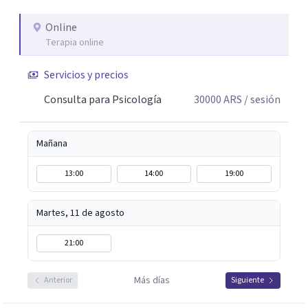
posibles. En el espacio terapéutico, el objetivo es que
puedas no solo sentirte escuchado/a, sino también
Online
Terapia online
comprender lo que te pasa, identificar patrones que
generan malestar y desarrollar recursos concretos para
Servicios y precios
afrontarlo.
Consulta para Psicología
30000
ARS
/ sesión
Mañana
13:00
14:00
19:00
Martes, 11 de agosto
21:00
Más días
Anterior
Siguiente