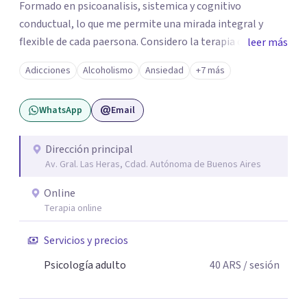
Formado en psicoanalisis, sistemica y cognitivo
conductual, lo que me permite una mirada integral y
flexible de cada paersona. Considero la terapia como un
leer más
espacio de escucha, construcción y transformación,
Adicciones
Alcoholismo
Ansiedad
+7 más
adpatando el contexto de cada persona para ayudarla de
la mejor manera posible.
WhatsApp
Email
Dirección principal
Av. Gral. Las Heras, Cdad. Autónoma de Buenos Aires
Online
Terapia online
Servicios y precios
Psicología adulto
40
ARS
/ sesión