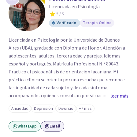
Licenciada en Psicología
5
/ 5
Verificado
Terapia Online
Licenciada en Psicología por la Universidad de Buenos
Aires (UBA), graduada con Diploma de Honor. Atención a
adolescentes, adultos, tercera edad y parejas. Idiomas:
español y portugués. Matrícula Profesional N.º 80043.
Practico el psicoanálisis de orientación lacaniana. Mi
práctica clínica se orienta por una escucha que reconoce
la singularidad de cada sujeto y de cada síntoma,
acompañando a quienes consultan por situaciones de
leer más
angustia, dificultades en los vínculos, inhibiciones,
Ansiedad
Depresión
Divorcio
+7 más
duelos, crisis vitales, padecimientos subjetivos y otros
modos de malestar. La práctica analítica propone un
WhatsApp
Email
espacio de palabra donde cada sujeto pueda interrogar
aquello que le genera sufrimiento, apostando a la