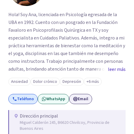
Hola! Soy Ana, licenciada en Psicología egresada de la
UBA en 1992. Cuento con un posgrado en la Fundación
Favaloro en Psicoprofilaxis Quirúrgica en TX y soy
especialista en Cuidados Paliativos. Además, integro a mi
práctica herramientas de bienestar como la meditación y
el yoga, disciplinas en las que también me desempeño
como instructora. Trabajo principalmente con personas
adultas, brindando atención tanto de manera online
leer más
como en el consultorio, adaptándome a las necesidades
Ansiedad
Dolor crónico
Depresión
+6 más
de cada paciente. Acompaño procesos vinculados a la
ansiedad, la depresión, el estrés, el duelo, el dolor crónico
Teléfono
WhatsApp
Email
y distintos momentos vitales que requieren contención,
escucha y orientación profesional.
Dirección principal
Miguel Calderón 245, B6620 Chivilcoy, Provincia de
Buenos Aires