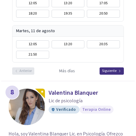
12:05
13:20
17:05
18:20
19:35
20:50
Martes, 11 de agosto
12:05
13:20
20:35
21:50
Más días
Anterior
Siguiente
8
Valentina Blanquer
Lic de psicología
Verificado
Terapia Online
Hola, soy Valentina Blanquer Lic. en Psicología. Ofrezco