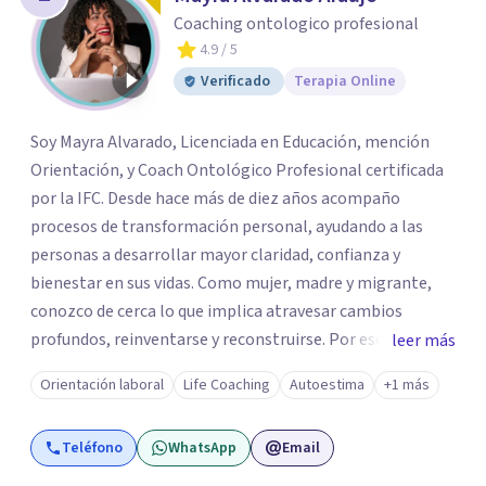
Coaching ontologico profesional
4.9
/ 5
Verificado
Terapia Online
Soy Mayra Alvarado, Licenciada en Educación, mención
Orientación, y Coach Ontológico Profesional certificada
por la IFC. Desde hace más de diez años acompaño
procesos de transformación personal, ayudando a las
personas a desarrollar mayor claridad, confianza y
bienestar en sus vidas. Como mujer, madre y migrante,
conozco de cerca lo que implica atravesar cambios
profundos, reinventarse y reconstruirse. Por eso mi
leer más
acompañamiento combina herramientas de orientación,
Orientación laboral
Life Coaching
Autoestima
+1 más
coaching y desarrollo personal para ayudar a cada mujer a
comprender dónde está, identificar qué la está limitando
Teléfono
WhatsApp
Email
y diseñar acciones concretas para avanzar hacia una vida
más auténtica, plena y alineada con quien realmente