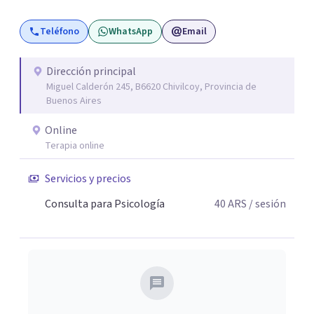
ansiedad, la depresión, el estrés, el duelo, el dolor crónico
Teléfono
WhatsApp
Email
y distintos momentos vitales que requieren contención,
escucha y orientación profesional.
Dirección principal
Miguel Calderón 245, B6620 Chivilcoy, Provincia de
Buenos Aires
Online
Terapia online
Servicios y precios
Consulta para Psicología
40
ARS
/ sesión