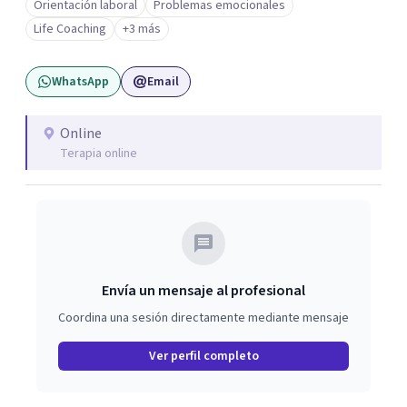
Orientación laboral
Problemas emocionales
especializada en impuestos. Durante ese recorrido tuve la
Life Coaching
+3 más
oportunidad de liderar equipos, y fue allí donde descubrí
mi pasión por acompañar a las personas en su desarrollo
WhatsApp
Email
profesional y personal. A nivel personal, mi propio
camino de autoconocimiento me llevó a cuestionar
creencias, miedos y mandatos que ya no estaban
Online
Terapia online
alineados conmigo. Ese proceso me impulsó a tomar
decisiones importantes, dejando mi trabajo de oficina, mi
pareja y mi, iniciando un nuevo camino más conectado
con lo que realmente quiero construir. ✨
Envía un mensaje al profesional
Coordina una sesión directamente mediante mensaje
Ver perfil completo