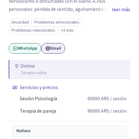
nerviosismo o dificultades con el sueño •Crisis
personales: pérdida de sentido, agotamiento emocional
leer más
o dificultad para manejar transiciones vitales •Conflictos
Ansiedad
Problemas emocionales
relacionales: problemas de pareja, tensiones familiares,
Problemas relacionales
+3 más
desafíos laborales o dificultades en dinámicas sociales.
WhatsApp
Email
Online
Terapia online
Servicios y precios
Sesión Psicología
60000
ARS
/ sesión
Terapia de pareja
90000
ARS
/ sesión
Mañana