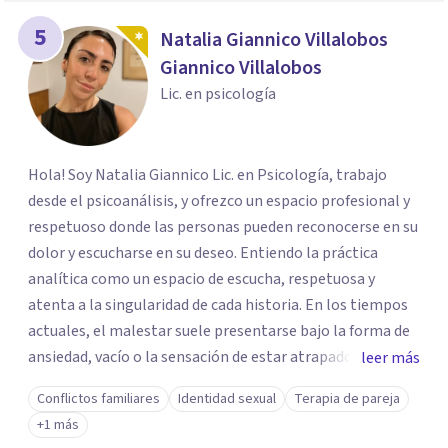
5
Natalia Giannico Villalobos
Giannico Villalobos
Lic. en psicología
Hola! Soy Natalia Giannico Lic. en Psicología, trabajo
desde el psicoanálisis, y ofrezco un espacio profesional y
respetuoso donde las personas pueden reconocerse en su
dolor y escucharse en su deseo. Entiendo la práctica
analítica como un espacio de escucha, respetuosa y
atenta a la singularidad de cada historia. En los tiempos
actuales, el malestar suele presentarse bajo la forma de
ansiedad, vacío o la sensación de estar atrapados en
leer más
repeticiones que no logramos nombrar. Mi propuesta es
Conflictos familiares
Identidad sexual
Terapia de pareja
alojar ese padecimiento sin respuestas automáticas, sino
+1 más
mas bien construir un espacio para interrogar los