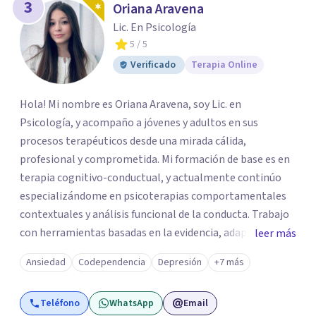
3
Oriana Aravena
Lic. En Psicología
5
/ 5
Verificado
Terapia Online
Hola! Mi nombre es Oriana Aravena, soy Lic. en
Psicología, y acompaño a jóvenes y adultos en sus
procesos terapéuticos desde una mirada cálida,
profesional y comprometida. Mi formación de base es en
terapia cognitivo-conductual, y actualmente continúo
especializándome en psicoterapias comportamentales
contextuales y análisis funcional de la conducta. Trabajo
con herramientas basadas en la evidencia, adaptando
leer más
cada proceso a las necesidades de quien consulta, para
Ansiedad
Codependencia
Depresión
+7 más
ofrecer un espacio de escucha, comprensión y cambio
real. Mi objetivo es brindarte un acompañamiento
Teléfono
WhatsApp
Email
humano y personalizado, donde puedas comprender lo