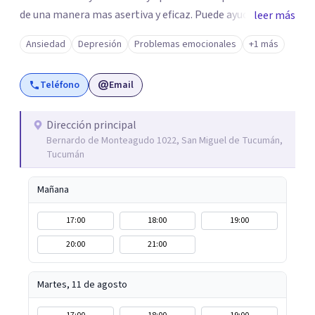
de una manera mas asertiva y eficaz. Puede ayudarte a lo
leer más
siguiente: · Aprender técnicas para lidiar con
Ansiedad
Depresión
Problemas emocionales
+1 más
situaciones estresantes de la vida · Identificar formas
de controlar las emociones · Solucionar conflictos en
Teléfono
Email
las relaciones y aprender mejores formas para
comunicarse · Afrontar el dolor o las pérdidas ·
Superar traumas emocionales relacionados con el
Dirección principal
Bernardo de Monteagudo 1022, San Miguel de Tucumán,
maltrato o la violencia · Afrontar una enfermedad
Tucumán
médica · Controlar los síntomas físicos crónicos ·
Controlar los síntomas de enfermedad mental (trast. de
Mañana
ansiedad; depresión; fobias; etc) · Prevenir recaídas de
síntomas de enfermedad mental · Tratar una
17:00
18:00
19:00
enfermedad mental cuando los medicamentos no son
20:00
21:00
una buena opción
Martes, 11 de agosto