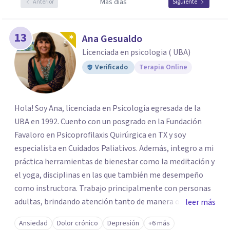
Más días
Anterior
Siguiente
13
Ana Gesualdo
Licenciada en psicologia ( UBA)
Verificado
Terapia Online
Hola! Soy Ana, licenciada en Psicología egresada de la
UBA en 1992. Cuento con un posgrado en la Fundación
Favaloro en Psicoprofilaxis Quirúrgica en TX y soy
especialista en Cuidados Paliativos. Además, integro a mi
práctica herramientas de bienestar como la meditación y
el yoga, disciplinas en las que también me desempeño
como instructora. Trabajo principalmente con personas
adultas, brindando atención tanto de manera online
leer más
como en el consultorio, adaptándome a las necesidades
Ansiedad
Dolor crónico
Depresión
+6 más
de cada paciente. Acompaño procesos vinculados a la