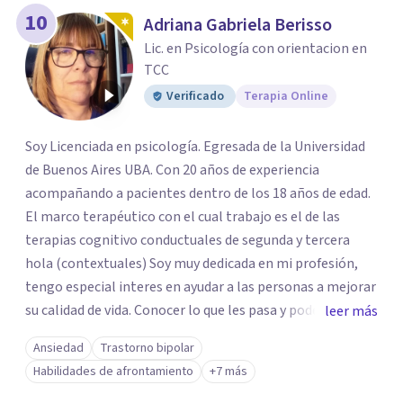
10
Adriana Gabriela Berisso
Lic. en Psicología con orientacion en
TCC
Verificado
Terapia Online
Soy Licenciada en psicología. Egresada de la Universidad
de Buenos Aires UBA. Con 20 años de experiencia
acompañando a pacientes dentro de los 18 años de edad.
El marco terapéutico con el cual trabajo es el de las
terapias cognitivo conductuales de segunda y tercera
hola (contextuales) Soy muy dedicada en mi profesión,
tengo especial interes en ayudar a las personas a mejorar
su calidad de vida. Conocer lo que les pasa y poder trabajar
leer más
en ello brindando las herramientas necesarias. Hay
Ansiedad
Trastorno bipolar
momentos en la vida por los cuales atravezamos por
Habilidades de afrontamiento
+7 más
estados de ansiedad, depresión o estrés, es alli donde no