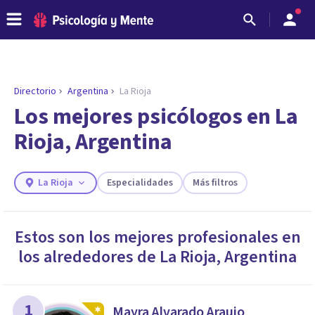
Directorio
Argentina
La Rioja
ENCONTRAR MI TERAPEUTA
¿Necesitas ayuda para encontrar el
Los mejores psicólogos en La
psicólogo adecuado?
Rioja, Argentina
Responde a unas breves preguntas y te ofreceremos
los profesionales que más se ajustan a tus
necesidades.
La Rioja
Especialidades
Más filtros
Responder cuestionario
Estos son los mejores profesionales en
los alrededores de
La Rioja
,
Argentina
1
Mayra Alvarado Araujo