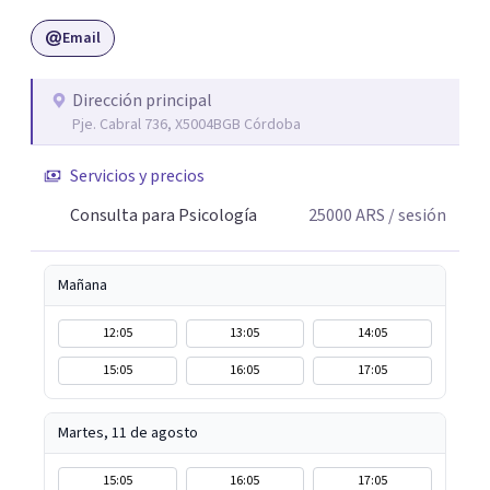
automatismos, leer entre líneas los conflictos y habilitar
Email
una posición subjetiva diferente frente a la propia vida, el
deseo y los lazos con los demás.
Dirección principal
Pje. Cabral 736, X5004BGB Córdoba
Servicios y precios
Consulta para Psicología
25000
ARS
/ sesión
Mañana
12:05
13:05
14:05
15:05
16:05
17:05
Martes, 11 de agosto
15:05
16:05
17:05