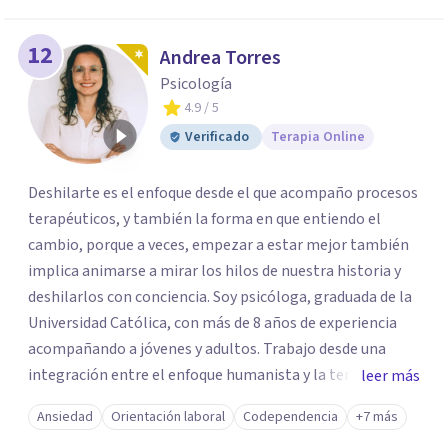
12
Andrea Torres
Psicología
4.9
/ 5
Verificado
Terapia Online
Deshilarte es el enfoque desde el que acompaño procesos
terapéuticos, y también la forma en que entiendo el
cambio, porque a veces, empezar a estar mejor también
implica animarse a mirar los hilos de nuestra historia y
deshilarlos con conciencia. Soy psicóloga, graduada de la
Universidad Católica, con más de 8 años de experiencia
acompañando a jóvenes y adultos. Trabajo desde una
integración entre el enfoque humanista y la terapia
leer más
cognitivo-conductual (TCC), combinando una escucha
Ansiedad
Orientación laboral
Codependencia
+7 más
profunda, empática y sin juicios, con herramientas con