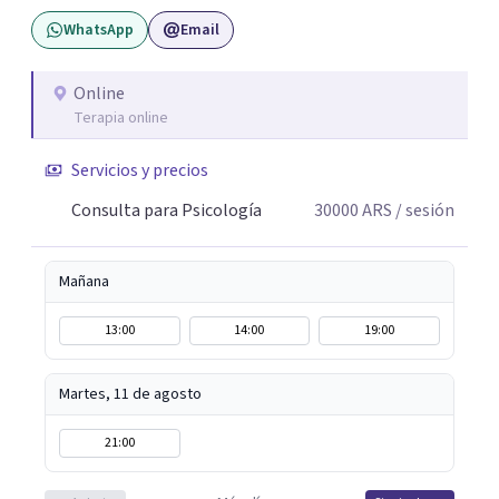
herramientas psicológicas que ayudan a reconocer
WhatsApp
Email
patrones, resignificar experiencias y construir cambios
posibles. En el espacio terapéutico, el objetivo es que
puedas no solo sentirte escuchado/a, sino también
Online
Terapia online
comprender lo que te pasa, identificar patrones que
generan malestar y desarrollar recursos concretos para
Servicios y precios
afrontarlo.
Consulta para Psicología
30000
ARS
/ sesión
Mañana
13:00
14:00
19:00
Martes, 11 de agosto
21:00