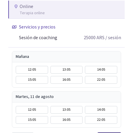
quiere ser. A lo largo de mi trayectoria he aprendido que
Online
Terapia online
detrás de cada crisis, cambio o sensación de
estancamiento existe una oportunidad de crecimiento.
Servicios y precios
Por eso ofrezco un espacio de escucha genuina, reflexión
y acompañamiento, donde cada persona puede sentirse
Sesión de coaching
25000
ARS
/ sesión
comprendida, sin juicios ni fórmulas prefabricadas.
Mañana
12:05
13:05
14:05
15:05
16:05
22:05
Martes, 11 de agosto
12:05
13:05
14:05
15:05
16:05
22:05