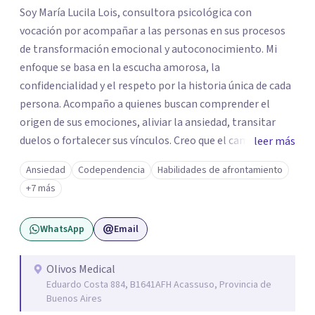
Soy María Lucila Lois, consultora psicológica con
vocación por acompañar a las personas en sus procesos
de transformación emocional y autoconocimiento. Mi
enfoque se basa en la escucha amorosa, la
confidencialidad y el respeto por la historia única de cada
persona. Acompaño a quienes buscan comprender el
origen de sus emociones, aliviar la ansiedad, transitar
duelos o fortalecer sus vínculos. Creo que el camino hacia
leer más
una vida más auténtica comienza cuando nos animamos
Ansiedad
Codependencia
Habilidades de afrontamiento
a mirar hacia adentro y a reconocer las raíces de lo que
+7 más
sentimos.
WhatsApp
Email
Olivos Medical
Eduardo Costa 884, B1641AFH Acassuso, Provincia de
Buenos Aires