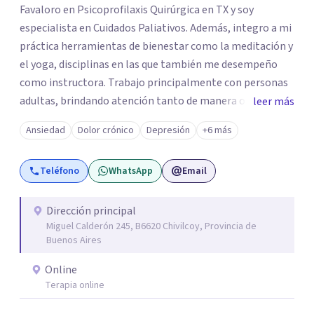
Favaloro en Psicoprofilaxis Quirúrgica en TX y soy
especialista en Cuidados Paliativos. Además, integro a mi
práctica herramientas de bienestar como la meditación y
el yoga, disciplinas en las que también me desempeño
como instructora. Trabajo principalmente con personas
adultas, brindando atención tanto de manera online
leer más
como en el consultorio, adaptándome a las necesidades
Ansiedad
Dolor crónico
Depresión
+6 más
de cada paciente. Acompaño procesos vinculados a la
ansiedad, la depresión, el estrés, el duelo, el dolor crónico
Teléfono
WhatsApp
Email
y distintos momentos vitales que requieren contención,
escucha y orientación profesional.
Dirección principal
Miguel Calderón 245, B6620 Chivilcoy, Provincia de
Buenos Aires
Online
Terapia online