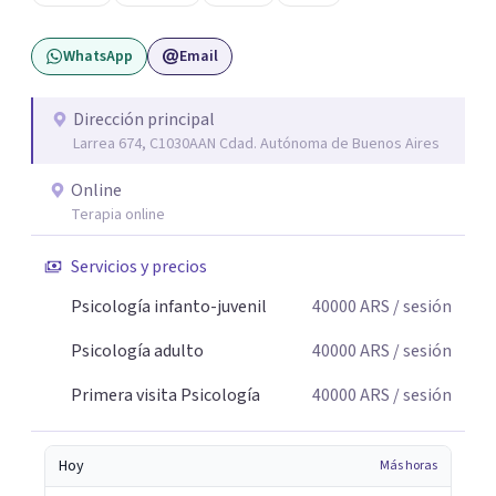
duelos, crisis vitales, padecimientos subjetivos y otros
modos de malestar. La práctica analítica propone un
WhatsApp
Email
espacio de palabra donde cada sujeto pueda interrogar
aquello que le genera sufrimiento, apostando a la
construcción de una respuesta singular frente a su
Dirección principal
Larrea 674, C1030AAN Cdad. Autónoma de Buenos Aires
malestar.
Online
Terapia online
Servicios y precios
Psicología infanto-juvenil
40000
ARS
/ sesión
Psicología adulto
40000
ARS
/ sesión
Primera visita Psicología
40000
ARS
/ sesión
Hoy
Más horas