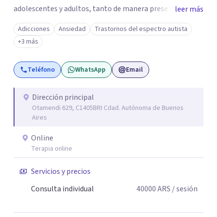
adolescentes y adultos, tanto de manera presencial
leer más
como online. Trabajo con distintas problemáticas como
Adicciones
Ansiedad
Trastornos del espectro autista
depresión, ataques de pánico, adicciones, trastornos
+3 más
alimentarios, trastornos del espectro autista (TEA) y
otras situaciones que generan malestar. Entiendo que
Teléfono
WhatsApp
Email
cada persona llega con una historia única, por eso el
proceso terapéutico es siempre singular y adaptado a
quien consulta.
Dirección principal
Otamendi 629, C1405BRI Cdad. Autónoma de Buenos
Aires
Online
Terapia online
Servicios y precios
Consulta individual
40000
ARS
/ sesión