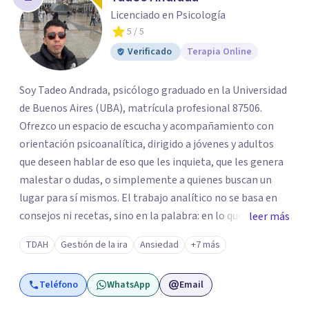
Licenciado en Psicología
5
/ 5
Verificado
Terapia Online
Soy Tadeo Andrada, psicólogo graduado en la Universidad
de Buenos Aires (UBA), matrícula profesional 87506.
Ofrezco un espacio de escucha y acompañamiento con
orientación psicoanalítica, dirigido a jóvenes y adultos
que deseen hablar de eso que les inquieta, que les genera
malestar o dudas, o simplemente a quienes buscan un
lugar para sí mismos. El trabajo analítico no se basa en
consejos ni recetas, sino en la palabra: en lo que cada
leer más
quien puede decir de su historia, de su deseo, de su
TDAH
Gestión de la ira
Ansiedad
+7 más
malestar... En el encuentro con un analista se abre la
posibilidad de pensar de otro modo eso que hasta ahora
Teléfono
WhatsApp
Email
parecía sin salida.