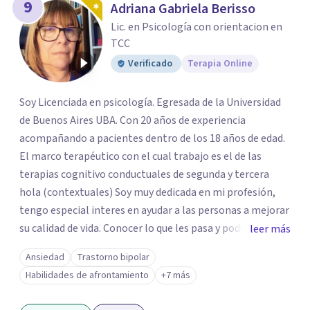
9
Adriana Gabriela Berisso
Lic. en Psicología con orientacion en
TCC
Verificado
Terapia Online
Soy Licenciada en psicología. Egresada de la Universidad
de Buenos Aires UBA. Con 20 años de experiencia
acompañando a pacientes dentro de los 18 años de edad.
El marco terapéutico con el cual trabajo es el de las
terapias cognitivo conductuales de segunda y tercera
hola (contextuales) Soy muy dedicada en mi profesión,
tengo especial interes en ayudar a las personas a mejorar
su calidad de vida. Conocer lo que les pasa y poder trabajar
leer más
en ello brindando las herramientas necesarias. Hay
Ansiedad
Trastorno bipolar
momentos en la vida por los cuales atravezamos por
Habilidades de afrontamiento
+7 más
estados de ansiedad, depresión o estrés, es alli donde no
encontramos o nos parece no tener recursos para