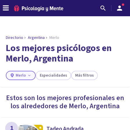
Directorio
Argentina
Merlo
ENCONTRAR MI TERAPEUTA
¿Necesitas ayuda para encontrar el
Los mejores psicólogos en
psicólogo adecuado?
Merlo, Argentina
Responde a unas breves preguntas y te ofreceremos
los profesionales que más se ajustan a tus
necesidades.
Merlo
Especialidades
Más filtros
Responder cuestionario
Estos son los mejores profesionales en
los alrededores de
Merlo
,
Argentina
1
Tadeo Andrada