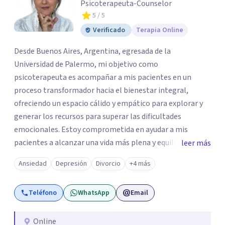
Psicoterapeuta-Counselor
5
/ 5
Verificado
Terapia Online
Desde Buenos Aires, Argentina, egresada de la
Universidad de Palermo, mi objetivo como
psicoterapeuta es acompañar a mis pacientes en un
proceso transformador hacia el bienestar integral,
ofreciendo un espacio cálido y empático para explorar y
generar los recursos para superar las dificultades
emocionales. Estoy comprometida en ayudar a mis
pacientes a alcanzar una vida más plena y equilibrada. Si
leer más
estás atravesando una crisis y sentís que necesitás ayuda
Ansiedad
Depresión
Divorcio
+4 más
o quisieras profundizar en tu autoconocimiento, te invito
a que me contactes para acompañarte en el proceso.
Teléfono
WhatsApp
Email
Online