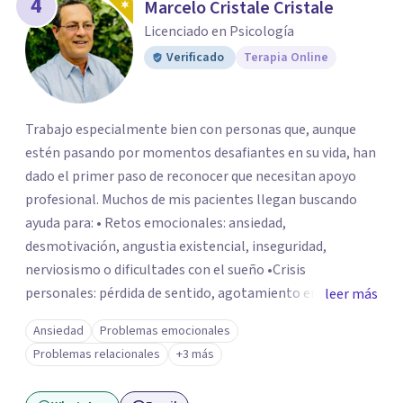
4
Marcelo Cristale Cristale
Licenciado en Psicología
Verificado
Terapia Online
Trabajo especialmente bien con personas que, aunque
estén pasando por momentos desafiantes en su vida, han
dado el primer paso de reconocer que necesitan apoyo
profesional. Muchos de mis pacientes llegan buscando
ayuda para: • Retos emocionales: ansiedad,
desmotivación, angustia existencial, inseguridad,
nerviosismo o dificultades con el sueño •Crisis
personales: pérdida de sentido, agotamiento emocional
leer más
o dificultad para manejar transiciones vitales •Conflictos
Ansiedad
Problemas emocionales
relacionales: problemas de pareja, tensiones familiares,
Problemas relacionales
+3 más
desafíos laborales o dificultades en dinámicas sociales.