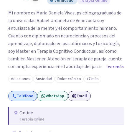
Verificado
Terapia Online
Mi nombre es Maria Daniela Vivas, psicóloga graduada de
la universidad Rafael Urdaneta de Venezuela soy
entusiasta de la mente y el comportamiento humano.
Cuento con diplomado en neurociencia y procesos del
aprendizaje, diplomado en psicofármacos y toxicología,
soy Master en Terapia Cognitivo Conductual, así como
también Master en Atención en terapia de pareja, cuento
con amplia experiencia en el abordaje del paciente con
leer más
trastorno afectivo bipolar y pacientes con trastornos de
Adicciones
Ansiedad
Dolor crónico
+7 más
personalidad y trastorno del estado de ánimo Me
especializo en casos de ansiedad, depresión, trastornos
Teléfono
WhatsApp
Email
del sueño, trastorno alimenticio corporal, así como
también casos en los que exista abuso de sustancias y
violencia de género. Me caracterizo por ser una psicóloga
Online
Terapia online
cercana con mis pacientes, en mi abordaje encontrarás
una combinación de empatía y conocimiento que me