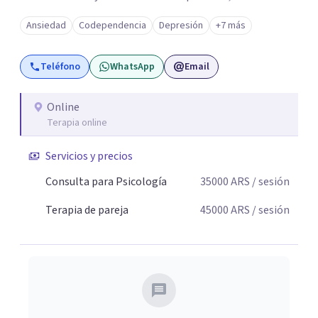
ambos vamos ejercer un papel activo en la orientación de
Ansiedad
Codependencia
Depresión
+7 más
la terapia. Para ello utilizo recursos técnicos amplios y
flexibles, adaptados al momento y problemática de cada
Teléfono
WhatsApp
Email
persona.
Online
Terapia online
Servicios y precios
Consulta para Psicología
35000
ARS
/ sesión
Terapia de pareja
45000
ARS
/ sesión