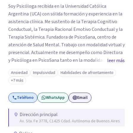
Soy Psicóloga recibida en la Universidad Católica
Argentina (UCA) con sólida formación y experiencia en la
asistencia clínica. Me sustento de la Terapia Cognitivo
Conductual, la Terapia Racional Emotivo Conductual y la
Terapia Sistémica. Fundadora de PsicoSana, centro de
atención de Salud Mental. Trabajo con modalidad virtual y
presencial. Actualmente me desempeño como Directora
y Psicóloga en PsicoSana tanto en la modalidad
leer más
presencial como la modalidad online. Busco poder
Ansiedad
Impulsividad
Habilidades de afrontamiento
acompañarte en tu proyecto de vida, de
+7 más
autoconocimiento, autoestima, bienestar y amor propio.
Mi objetivo es poder ayudarte a conocer tus emociones
Teléfono
WhatsApp
Email
desde una estabilidad emocional para lograr una
adecuada inteligencia emocional. A la par colaboro con el
Lic. Ricardo L.M. Boucherie, quien posee una orientación
Dirección principal
Av. Sta. Fe 3778, C1425 Cdad. Autónoma de Buenos Aires
Sistémica, Cognitivo Conductual y Psicoanálisis
Lacaniano.