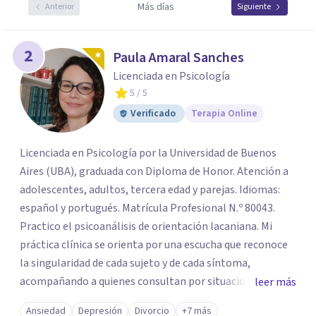
Más días
Anterior
Siguiente
2
Paula Amaral Sanches
Licenciada en Psicología
5
/ 5
Verificado
Terapia Online
Licenciada en Psicología por la Universidad de Buenos
Aires (UBA), graduada con Diploma de Honor. Atención a
adolescentes, adultos, tercera edad y parejas. Idiomas:
español y portugués. Matrícula Profesional N.º 80043.
Practico el psicoanálisis de orientación lacaniana. Mi
práctica clínica se orienta por una escucha que reconoce
la singularidad de cada sujeto y de cada síntoma,
acompañando a quienes consultan por situaciones de
leer más
angustia, dificultades en los vínculos, inhibiciones,
Ansiedad
Depresión
Divorcio
+7 más