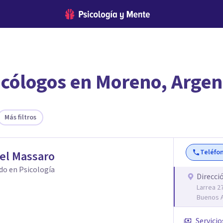
icólogos en Moreno, Argen
encontrar el psicólogo adecuado?
 te ofreceremos los profesionales que más se ajustan a tus
Más filtros
Teléfo
el Massaro
do en Psicología
Direcci
Larrea 2
Buenos A
Servicio