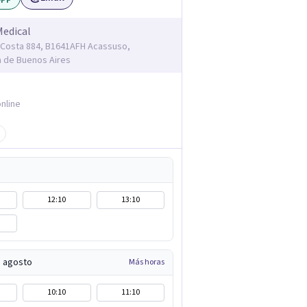
Medical
Costa 884, B1641AFH Acassuso,
a de Buenos Aires
nline
12:10
13:10
e agosto
Más horas
10:10
11:10