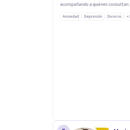
acompañando a quienes consultan po
vínculos, inhibiciones, duelos, cris
Ansiedad
Depresión
Divorcio
+
modos de malestar. La práctica analítica propone un espacio de palabra donde
cada sujeto pueda interrogar aquell
construcción de una respuesta singu