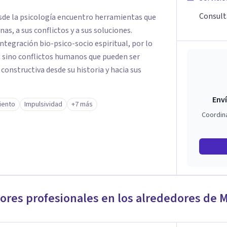
Consult
sde la psicología encuentro herramientas que
s, a sus conflictos y a sus soluciones.
tegración bio-psico-socio espiritual, por lo
s sino conflictos humanos que pueden ser
constructiva desde su historia y hacia sus
Enví
iento
Impulsividad
+7 más
Coordin
jores profesionales en los alrededores de
M