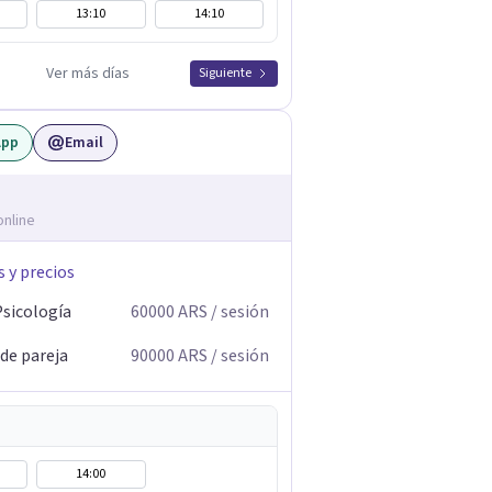
13:10
14:10
Ver más días
Siguiente
App
Email
online
s y precios
Psicología
60000
ARS
/ sesión
 de pareja
90000
ARS
/ sesión
14:00