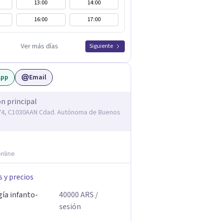
13:00
14:00
16:00
17:00
Ver más días
Siguiente
App
Email
ón principal
74, C1030AAN Cdad. Autónoma de Buenos
nline
s y precios
gía infanto-
40000
ARS
/
sesión