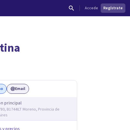
Accede
Regístrate
tina
no
Email
ón principal
780, B1744ILT Moreno, Provincia de
ires
s y precios