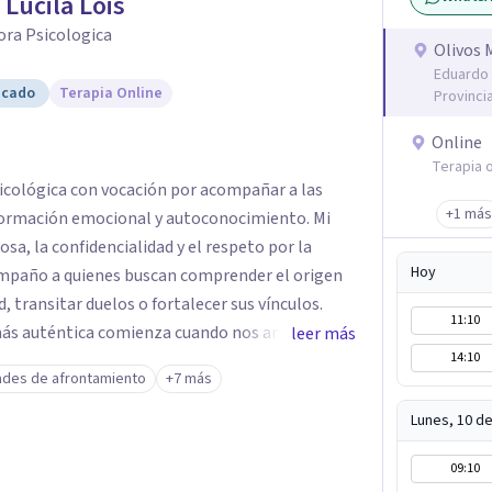
 Lucila Lois
ora Psicologica
Olivos 
Eduardo 
icado
Terapia Online
Provinci
Online
Terapia o
sicológica con vocación por acompañar a las
+1 más
ormación emocional y autoconocimiento. Mi
sa, la confidencialidad y el respeto por la
Hoy
compaño a quienes buscan comprender el origen
d, transitar duelos o fortalecer sus vínculos.
11:10
 más auténtica comienza cuando nos animamos a
leer más
14:10
s raíces de lo que sentimos.
ades de afrontamiento
+7 más
Lunes, 10 d
09:10