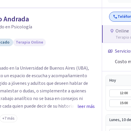
Teléfo
o Andrada
do en Psicología
Online
Terapia 
icado
Terapia Online
Servicio
Costo m
ado en la Universidad de Buenos Aires (UBA),
zco un espacio de escucha y acompañamiento
Hoy
gido a jóvenes y adultos que deseen hablar de
a malestar o dudas, o simplemente a quienes
12:00
trabajo analítico no se basa en consejos ni
15:00
e cada quien puede decir de su historia, de su
leer más
ntro con un analista se abre la posibilidad de
+7 más
Lunes, 10 d
hora parecía sin salida.