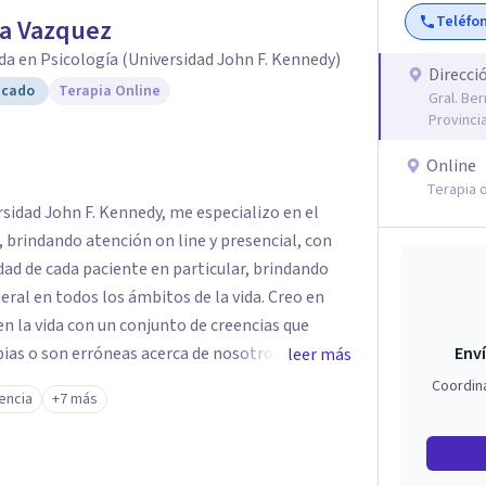
Teléfo
na Vazquez
da en Psicología (Universidad John F. Kennedy)
Direcci
icado
Terapia Online
Gral. Be
Provinci
Online
Terapia o
sidad John F. Kennedy, me especializo en el
 brindando atención on line y presencial, con
dad de cada paciente en particular, brindando
ral en todos los ámbitos de la vida. Creo en
n la vida con un conjunto de creencias que
ias o son erróneas acerca de nosotros
Enví
leer más
luyendo los vínculos con otras personas.. y esto
Coordin
encia
+7 más
 nuestro propio camino. Por eso trabajo en la
 limitantes para vivir una vida diferente desde