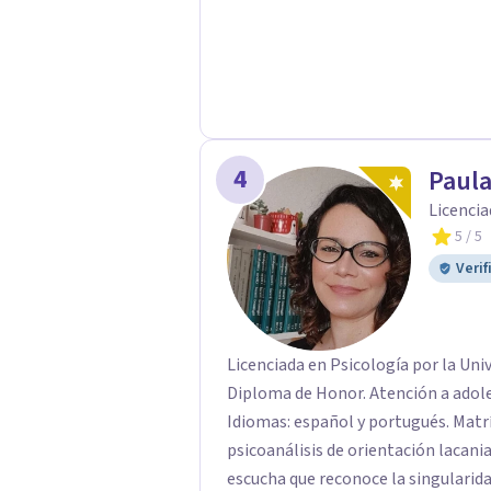
4
Paul
Licencia
5
/ 5
Verif
Licenciada en Psicología por la Uni
Diploma de Honor. Atención a adolescentes, adultos, tercera edad y parejas.
Idiomas: español y portugués. Matrícula P
psicoanálisis de orientación lacaniana. Mi práctica clínica se orienta
escucha que reconoce la singularida