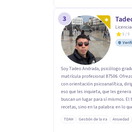
3
Tade
Licencia
5
/ 5
Verif
Soy Tadeo Andrada, psicólogo gradu
matrícula profesional 87506. Ofre
con orientación psicoanalítica, diri
eso que les inquieta, que les gener
buscan un lugar para sí mismos. El 
recetas, sino en la palabra: en lo qu
deseo, de su malestar... En el encue
TDAH
Gestión de la ira
Ansiedad
pensar de otro modo eso que hasta a