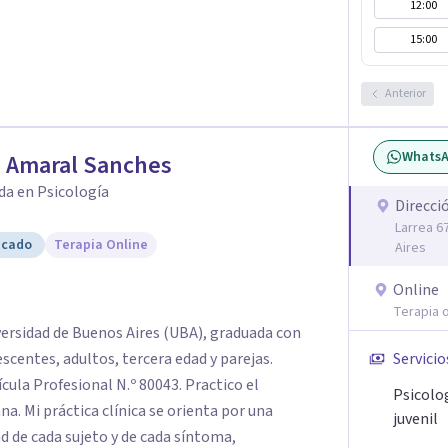
12:00
15:00
Anterior
Whats
a Amaral Sanches
da en Psicología
Direcci
Larrea 6
icado
Terapia Online
Aires
Online
Terapia o
versidad de Buenos Aires (UBA), graduada con
Servicio
rofesional N.º 80043. Practico el
Psicolo
 por una
juvenil
d de cada sujeto y de cada síntoma,