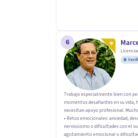
6
Marce
Licencia
Verif
Trabajo especialmente bien con pe
momentos desafiantes en su vida, h
necesitan apoyo profesional. Muchos de mis pacientes llegan buscando ayuda para:
• Retos emocionales: ansiedad, desm
nerviosismo o dificultades con el sueño •Crisis personales: pérdida de
agotamiento emocional o dificultad para 