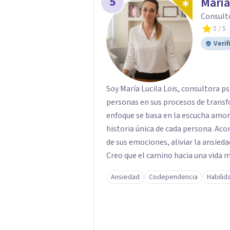
5
Maria
Consult
5
/ 5
Verif
Soy María Lucila Lois, consultora p
personas en sus procesos de transf
enfoque se basa en la escucha amoro
historia única de cada persona. A
de sus emociones, aliviar la ansieda
Creo que el camino hacia una vida
mirar hacia adentro y a reconocer la
Ansiedad
Codependencia
Habilid