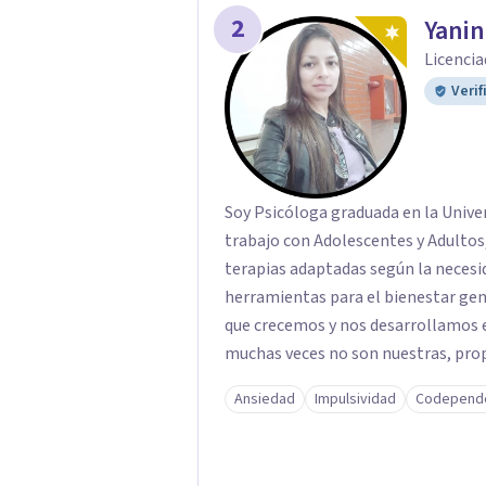
2
Yani
Licencia
Verif
Soy Psicóloga graduada en la Univer
trabajo con Adolescentes y Adultos,
terapias adaptadas según la necesi
herramientas para el bienestar gene
que crecemos y nos desarrollamos e
muchas veces no son nuestras, prop
mismos,o de la vida en general, inc
Ansiedad
Impulsividad
Codepend
nos dificulta a la hora de transitar
desprogramación de viejas creencias
el verdadero ser.