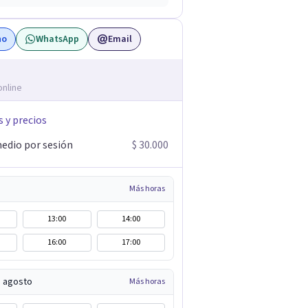
no
WhatsApp
Email
online
s y precios
edio por sesión
$ 30.000
Más horas
13:00
14:00
16:00
17:00
e agosto
Más horas