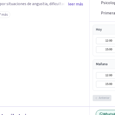
Psicolo
r situaciones de angustia, dificultades en los
leer más
is vitales, padecimientos subjetivos y otros
Primera 
7 más
o que le genera sufrimiento, apostando a la
Hoy
lar frente a su malestar.
12:00
15:00
Mañana
12:00
15:00
Anterior
Whats