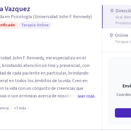
na Vazquez
Direcci
da en Psicología (Universidad John F. Kennedy)
Gral. Be
Provinci
rificado
Terapia Online
Online
Terapia o
sidad John F. Kennedy, me especializo en el
 brindando atención on line y presencial, con
dad de cada paciente en particular, brindando
ral en todos los ámbitos de la vida. Creo en
Enví
n la vida con un conjunto de creencias que
Coordin
ias o son erróneas acerca de nosotros
leer más
luyendo los vínculos con otras personas.. y esto
encia
+7 más
 nuestro propio camino. Por eso trabajo en la
 limitantes para vivir una vida diferente desde