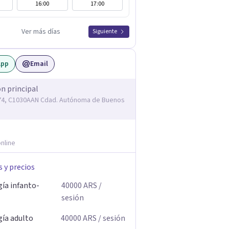
16:00
17:00
Ver más días
Siguiente
App
Email
ón principal
74, C1030AAN Cdad. Autónoma de Buenos
nline
s y precios
gía infanto-
40000
ARS
/
sesión
gía adulto
40000
ARS
/ sesión