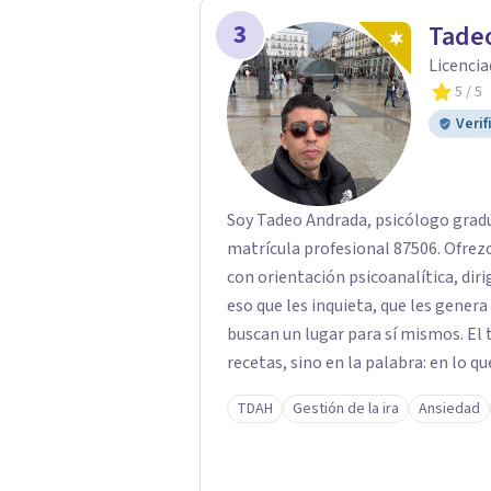
3
Tade
Licencia
5
/ 5
Verif
Soy Tadeo Andrada, psicólogo gradu
matrícula profesional 87506. Ofre
con orientación psicoanalítica, diri
eso que les inquieta, que les gener
buscan un lugar para sí mismos. El 
recetas, sino en la palabra: en lo qu
deseo, de su malestar... En el encue
TDAH
Gestión de la ira
Ansiedad
pensar de otro modo eso que hasta a