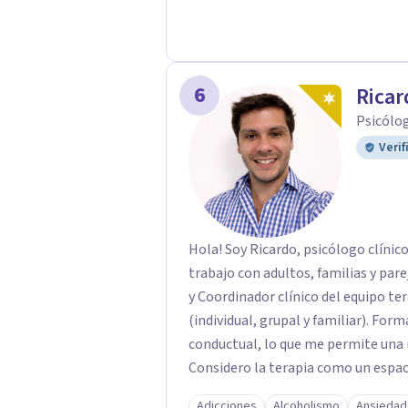
6
Ricar
Psicólo
Verif
Hola! Soy Ricardo, psicólogo clínico
trabajo con adultos, familias y par
y Coordinador clínico del equipo te
(individual, grupal y familiar). Formado en psicoanalisis, sistemica y cognitivo
conductual, lo que me permite una m
Considero la terapia como un espac
adpatando el contexto de cada pers
Adicciones
Alcoholismo
Ansiedad