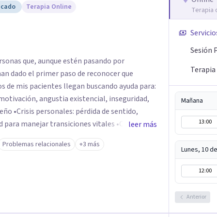
icado
Terapia Online
Terapia 
Servicio
Sesión 
rsonas que, aunque estén pasando por
Terapia
an dado el primer paso de reconocer que
otivación, angustia existencial, inseguridad,
Mañana
 sentido,
13:00
manejar transiciones vitales •Conflictos
leer más
tensiones familiares, desafíos laborales o
Problemas relacionales
+3 más
Lunes, 10 d
12:00
Anterior