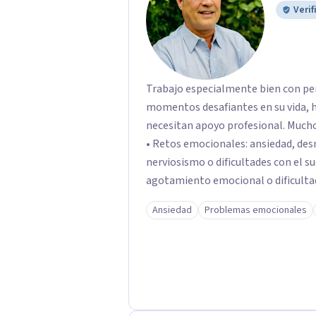
Verif
Trabajo especialmente bien con pe
momentos desafiantes en su vida, h
necesitan apoyo profesional. Muchos de mis pacientes llegan buscando ayuda para:
• Retos emocionales: ansiedad, desm
nerviosismo o dificultades con el sueño •Crisis personales: pérdida de
agotamiento emocional o dificultad para 
relacionales: problemas de pareja, 
Ansiedad
Problemas emocionales
dificultades en dinámicas sociales.