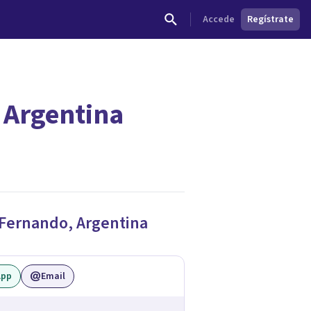
Accede
Regístrate
 Argentina
dades.
 Fernando
,
Argentina
App
Email