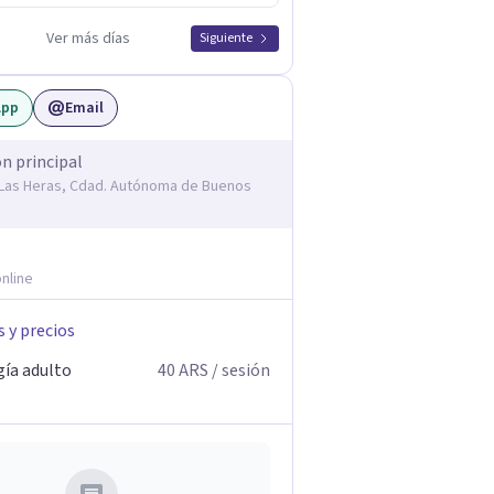
Ver más días
Siguiente
App
Email
ón principal
. Las Heras, Cdad. Autónoma de Buenos
nline
s y precios
gía adulto
40
ARS
/ sesión