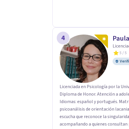
4
Paul
Licencia
5
/ 5
Verif
Licenciada en Psicología por la Uni
Diploma de Honor. Atención a adolescentes, adultos, tercera edad y parejas.
Idiomas: español y portugués. Matrícula P
psicoanálisis de orientación lacaniana. Mi práctica clínica se orienta
escucha que reconoce la singularida
acompañando a quienes consultan po