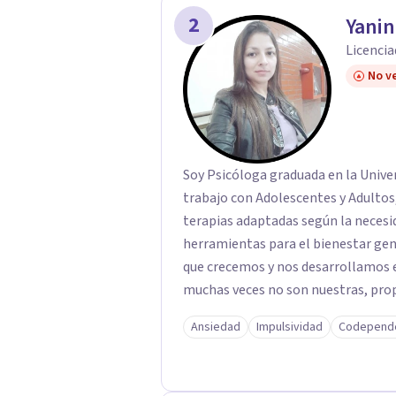
2
Yani
Licencia
No ve
Soy Psicóloga graduada en la Univer
trabajo con Adolescentes y Adultos,
terapias adaptadas según la necesi
herramientas para el bienestar gene
que crecemos y nos desarrollamos e
muchas veces no son nuestras, prop
mismos,o de la vida en general, inc
Ansiedad
Impulsividad
Codepend
nos dificulta a la hora de transitar
desprogramación de viejas creencias
el verdadero ser.