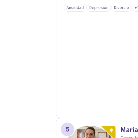
vínculos, inhibiciones, duelos, cris
Ansiedad
Depresión
Divorcio
+
modos de malestar. La práctica analítica propone un espacio de palabra donde
cada sujeto pueda interrogar aquell
construcción de una respuesta singu
5
Maria