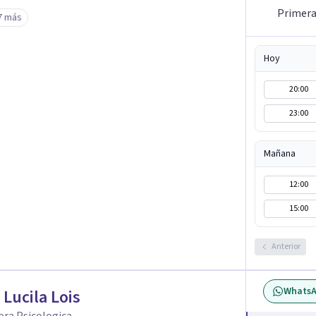
is vitales, padecimientos subjetivos y otros
Primera 
7 más
o que le genera sufrimiento, apostando a la
Hoy
lar frente a su malestar.
20:00
23:00
Mañana
12:00
15:00
Anterior
Whats
 Lucila Lois