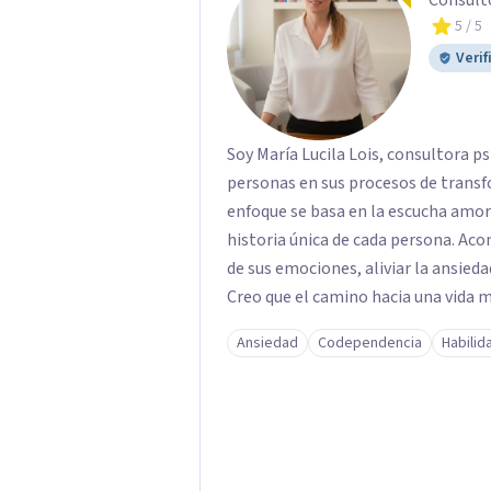
Consult
5
/ 5
Verif
Soy María Lucila Lois, consultora p
personas en sus procesos de transf
enfoque se basa en la escucha amoro
historia única de cada persona. A
de sus emociones, aliviar la ansieda
Creo que el camino hacia una vida
mirar hacia adentro y a reconocer la
Ansiedad
Codependencia
Habilid