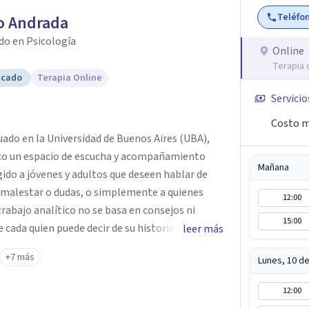
Teléfo
o Andrada
do en Psicología
Online
Terapia 
icado
Terapia Online
Servicio
Costo m
ado en la Universidad de Buenos Aires (UBA),
zco un espacio de escucha y acompañamiento
Mañana
gido a jóvenes y adultos que deseen hablar de
a malestar o dudas, o simplemente a quienes
12:00
trabajo analítico no se basa en consejos ni
15:00
e cada quien puede decir de su historia, de su
leer más
ntro con un analista se abre la posibilidad de
+7 más
Lunes, 10 d
hora parecía sin salida.
12:00