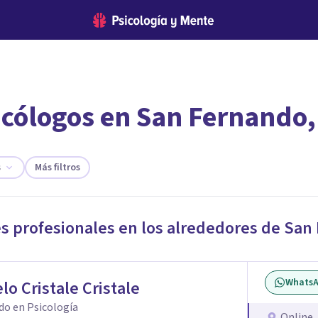
icólogos en San Fernando,
encontrar el psicólogo adecuado?
te ofreceremos los profesionales que más se ajustan a tus necesi
s
Más filtros
es profesionales en los alrededores de
San
Whats
lo Cristale Cristale
do en Psicología
Online