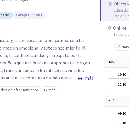
ora Psicologica
Olivos 
Eduardo 
icado
Terapia Online
Provinci
Online
Terapia o
sicológica con vocación por acompañar a las
+1 más
ormación emocional y autoconocimiento. Mi
sa, la confidencialidad y el respeto por la
Hoy
compaño a quienes buscan comprender el origen
d, transitar duelos o fortalecer sus vínculos.
19:10
 más auténtica comienza cuando nos animamos a
leer más
22:10
s raíces de lo que sentimos.
ades de afrontamiento
+7 más
Mañana
09:10
12:10