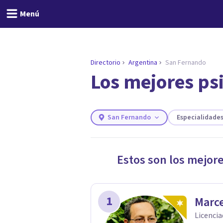
Menú
Directorio
Argentina
San Fernando
Los mejores ps
ENCONTRAR MI TERAPEUTA
¿Necesitas ayuda para 
Responde a unas breves preguntas y 
Responder cuestionario
San Fernando
Especialidade
Estos son los mejor
1
Marce
Licencia