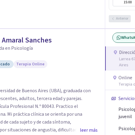
15:00
Anterior
Whats
a Amaral Sanches
da en Psicología
Direcci
Larrea 6
icado
Terapia Online
Aires
Online
Terapia o
versidad de Buenos Aires (UBA), graduada con
Servicio
rofesional N.º 80043. Practico el
Psicolo
 por una
juvenil
d de cada sujeto y de cada síntoma,
Psicolo
r situaciones de angustia, dificultades en los
leer más