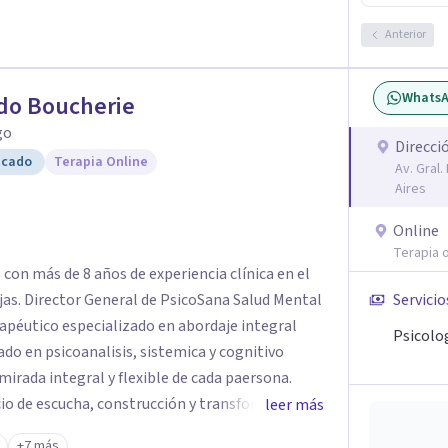
Anterior
Whats
do Boucherie
go
Direcci
icado
Terapia Online
Av. Gral
Aires
Online
Terapia o
 con más de 8 años de experiencia clínica en el
ejas. Director General de PsicoSana Salud Mental
Servicio
rapéutico especializado en abordaje integral
Psicolo
irada integral y flexible de cada paersona.
io de escucha, construcción y transformación,
leer más
ona para ayudarla de la mejor manera posible.
+7 más