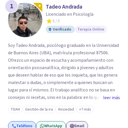
1
Tadeo Andrada
Licenciado en Psicología
5
/ 5
Verificado
Terapia Online
Soy Tadeo Andrada, psicólogo graduado en la Universidad
de Buenos Aires (UBA), matrícula profesional 87506.
Ofrezco un espacio de escucha y acompañamiento con
orientación psicoanalítica, dirigido a jóvenes y adultos
que deseen hablar de eso que les inquieta, que les genera
malestar o dudas, o simplemente a quienes buscan un
lugar para sí mismos. El trabajo analítico no se basa en
consejos ni recetas, sino en la palabra: en lo que cada
leer más
quien puede decir de su historia, de su deseo, de su
TDAH
Gestión de la ira
Ansiedad
+7 más
malestar... En el encuentro con un analista se abre la
posibilidad de pensar de otro modo eso que hasta ahora
Teléfono
WhatsApp
Email
parecía sin salida.