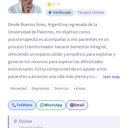
5
/ 5
Verificado
Terapia Online
Desde Buenos Aires, Argentina, egresada de la
Universidad de Palermo, mi objetivo como
psicoterapeuta es acompañar a mis pacientes en un
proceso transformador hacia el bienestar integral,
ofreciendo un espacio cálido y empático para explorar y
generar los recursos para superar las dificultades
emocionales. Estoy comprometida en ayudar a mis
pacientes a alcanzar una vida más plena y equilibrada. Si
leer más
estás atravesando una crisis y sentís que necesitás ayuda
Ansiedad
Depresión
Divorcio
+4 más
o quisieras profundizar en tu autoconocimiento, te invito
a que me contactes para acompañarte en el proceso.
Teléfono
WhatsApp
Email
Online
Terapia online