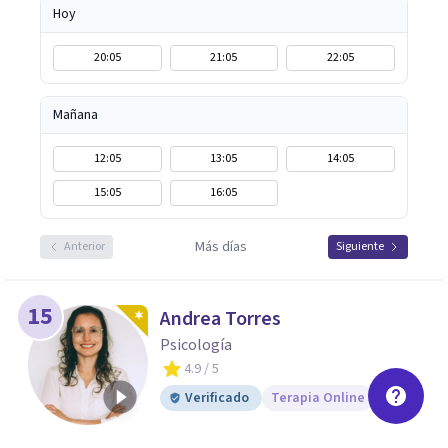
Hoy
20:05
21:05
22:05
Mañana
12:05
13:05
14:05
15:05
16:05
Más días
Anterior
Siguiente
15
Andrea Torres
Psicología
4.9
/ 5
Verificado
Terapia Online