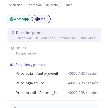
angustia, dificultades en los vínculos, inhibiciones,
Ansiedad
Depresión
Divorcio
+7 más
duelos, crisis vitales, padecimientos subjetivos y otros
modos de malestar. La práctica analítica propone un
WhatsApp
Email
espacio de palabra donde cada sujeto pueda interrogar
aquello que le genera sufrimiento, apostando a la
construcción de una respuesta singular frente a su
Dirección principal
Larrea 674, C1030AAN Cdad. Autónoma de Buenos Aires
malestar.
Online
Terapia online
Servicios y precios
Psicología infanto-juvenil
40000
ARS
/ sesión
Psicología adulto
40000
ARS
/ sesión
Primera visita Psicología
40000
ARS
/ sesión