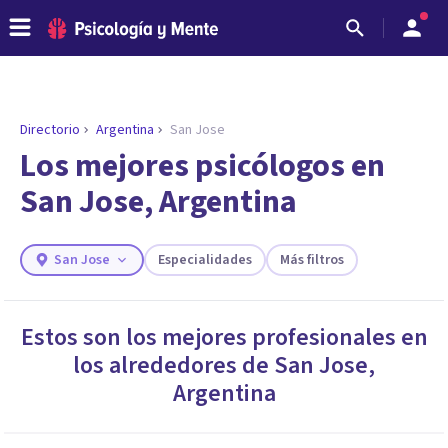
Directorio
Argentina
San Jose
ENCONTRAR MI TERAPEUTA
¿Necesitas ayuda para encontrar el
Los mejores psicólogos en
psicólogo adecuado?
San Jose, Argentina
Responde a unas breves preguntas y te ofreceremos
los profesionales que más se ajustan a tus
necesidades.
San Jose
Especialidades
Más filtros
Responder cuestionario
Estos son los mejores profesionales en
los alrededores de
San Jose
,
Argentina