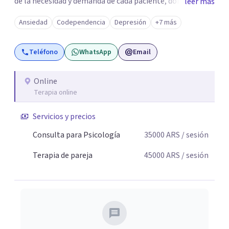
de la necesidad y demanda de cada paciente, donde
leer más
ambos vamos ejercer un papel activo en la orientación de
Ansiedad
Codependencia
Depresión
+7 más
la terapia. Para ello utilizo recursos técnicos amplios y
flexibles, adaptados al momento y problemática de cada
Teléfono
WhatsApp
Email
persona.
Online
Terapia online
Servicios y precios
Consulta para Psicología
35000
ARS
/ sesión
Terapia de pareja
45000
ARS
/ sesión