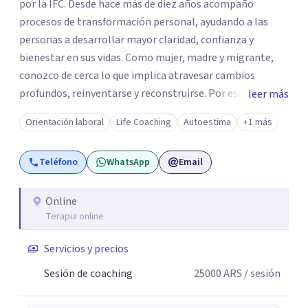
por la IFC. Desde hace más de diez años acompaño
procesos de transformación personal, ayudando a las
personas a desarrollar mayor claridad, confianza y
bienestar en sus vidas. Como mujer, madre y migrante,
conozco de cerca lo que implica atravesar cambios
profundos, reinventarse y reconstruirse. Por eso mi
leer más
acompañamiento combina herramientas de orientación,
Orientación laboral
Life Coaching
Autoestima
+1 más
coaching y desarrollo personal para ayudar a cada mujer a
comprender dónde está, identificar qué la está limitando
Teléfono
WhatsApp
Email
y diseñar acciones concretas para avanzar hacia una vida
más auténtica, plena y alineada con quien realmente
quiere ser. A lo largo de mi trayectoria he aprendido que
Online
Terapia online
detrás de cada crisis, cambio o sensación de
estancamiento existe una oportunidad de crecimiento.
Servicios y precios
Por eso ofrezco un espacio de escucha genuina, reflexión
y acompañamiento, donde cada persona puede sentirse
Sesión de coaching
25000
ARS
/ sesión
comprendida, sin juicios ni fórmulas prefabricadas.