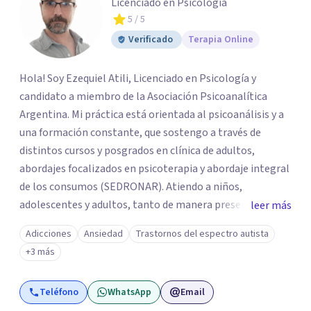
Licenciado en Psicología
5
/ 5
Verificado
Terapia Online
Hola! Soy Ezequiel Atili, Licenciado en Psicología y
candidato a miembro de la Asociación Psicoanalítica
Argentina. Mi práctica está orientada al psicoanálisis y a
una formación constante, que sostengo a través de
distintos cursos y posgrados en clínica de adultos,
abordajes focalizados en psicoterapia y abordaje integral
de los consumos (SEDRONAR). Atiendo a niños,
adolescentes y adultos, tanto de manera presencial
leer más
como online. Trabajo con distintas problemáticas como
Adicciones
Ansiedad
Trastornos del espectro autista
depresión, ataques de pánico, adicciones, trastornos
+3 más
alimentarios, trastornos del espectro autista (TEA) y
otras situaciones que generan malestar. Entiendo que
Teléfono
WhatsApp
Email
cada persona llega con una historia única, por eso el