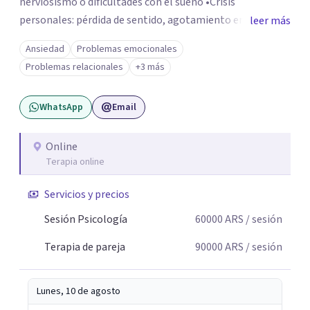
nerviosismo o dificultades con el sueño •Crisis
personales: pérdida de sentido, agotamiento emocional
leer más
o dificultad para manejar transiciones vitales •Conflictos
Ansiedad
Problemas emocionales
relacionales: problemas de pareja, tensiones familiares,
Problemas relacionales
+3 más
desafíos laborales o dificultades en dinámicas sociales.
WhatsApp
Email
Online
Terapia online
Servicios y precios
Sesión Psicología
60000
ARS
/ sesión
Terapia de pareja
90000
ARS
/ sesión
Lunes, 10 de agosto