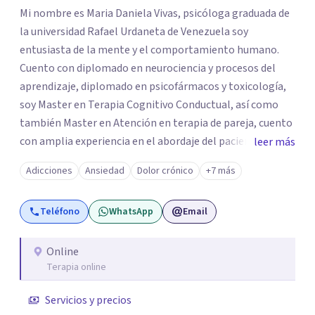
Mi nombre es Maria Daniela Vivas, psicóloga graduada de
la universidad Rafael Urdaneta de Venezuela soy
entusiasta de la mente y el comportamiento humano.
Cuento con diplomado en neurociencia y procesos del
aprendizaje, diplomado en psicofármacos y toxicología,
soy Master en Terapia Cognitivo Conductual, así como
también Master en Atención en terapia de pareja, cuento
con amplia experiencia en el abordaje del paciente con
leer más
trastorno afectivo bipolar y pacientes con trastornos de
Adicciones
Ansiedad
Dolor crónico
+7 más
personalidad y trastorno del estado de ánimo Me
especializo en casos de ansiedad, depresión, trastornos
Teléfono
WhatsApp
Email
del sueño, trastorno alimenticio corporal, así como
también casos en los que exista abuso de sustancias y
violencia de género. Me caracterizo por ser una psicóloga
Online
Terapia online
cercana con mis pacientes, en mi abordaje encontrarás
una combinación de empatía y conocimiento que me
Servicios y precios
permite estar disponible para mis pacientes y así