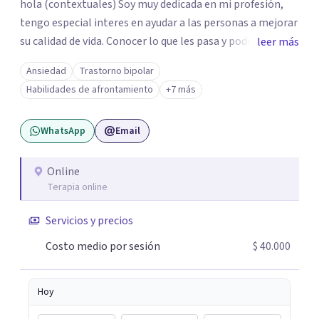
hola (contextuales) Soy muy dedicada en mi profesión,
tengo especial interes en ayudar a las personas a mejorar
su calidad de vida. Conocer lo que les pasa y poder trabajar
leer más
en ello brindando las herramientas necesarias. Hay
Ansiedad
Trastorno bipolar
momentos en la vida por los cuales atravezamos por
Habilidades de afrontamiento
+7 más
estados de ansiedad, depresión o estrés, es alli donde no
encontramos o nos parece no tener recursos para
WhatsApp
Email
afrontarlos, pareciera que no hay salida. Dentro de esta
línea y para estos casos la terapia cognitiva conductual
es la que ha presentado mayores evidencias epíricas en la
Online
Terapia online
solución de estos cuadros con resultados muy buenos y
duraderos. Por tanto si hay salida y estoy aqui para
Servicios y precios
acompañarte. Si estás buscando un espacio de
acompañamiento profesional en español, escríbeme y
Costo medio por sesión
$ 40.000
damos el primer paso juntos.
Hoy