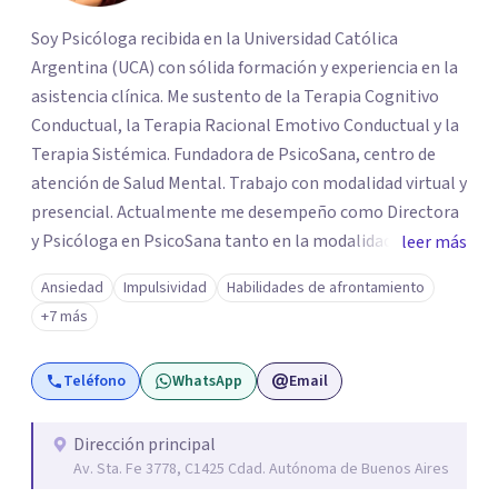
Soy Psicóloga recibida en la Universidad Católica
Argentina (UCA) con sólida formación y experiencia en la
asistencia clínica. Me sustento de la Terapia Cognitivo
Conductual, la Terapia Racional Emotivo Conductual y la
Terapia Sistémica. Fundadora de PsicoSana, centro de
atención de Salud Mental. Trabajo con modalidad virtual y
presencial. Actualmente me desempeño como Directora
y Psicóloga en PsicoSana tanto en la modalidad
leer más
presencial como la modalidad online. Busco poder
Ansiedad
Impulsividad
Habilidades de afrontamiento
acompañarte en tu proyecto de vida, de
+7 más
autoconocimiento, autoestima, bienestar y amor propio.
Mi objetivo es poder ayudarte a conocer tus emociones
Teléfono
WhatsApp
Email
desde una estabilidad emocional para lograr una
adecuada inteligencia emocional. A la par colaboro con el
Lic. Ricardo L.M. Boucherie, quien posee una orientación
Dirección principal
Av. Sta. Fe 3778, C1425 Cdad. Autónoma de Buenos Aires
Sistémica, Cognitivo Conductual y Psicoanálisis