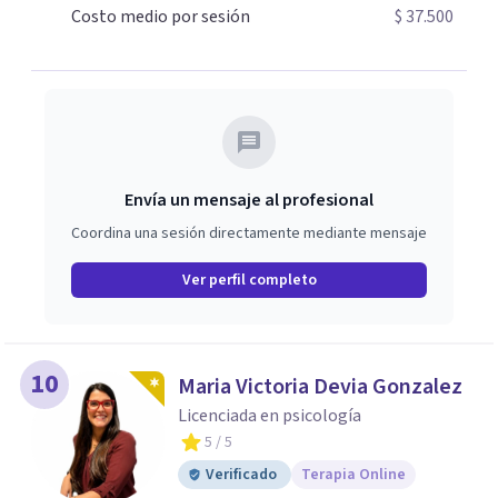
conseguir los objetivos que nos planteamos al inicio de
Costo medio por sesión
$ 37.500
tu proceso, me considero una psicóloga cercana y
honesta así como también con un lenguaje que me
permita estar cerca del proceso de cada paciente.
Envía un mensaje al profesional
Coordina una sesión directamente mediante mensaje
Ver perfil completo
10
Maria Victoria Devia Gonzalez
Licenciada en psicología
5
/ 5
Verificado
Terapia Online