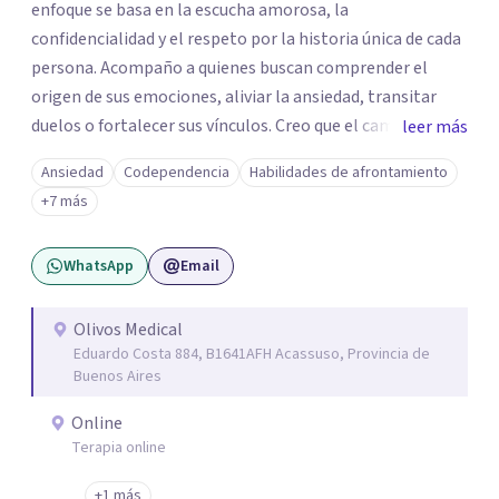
enfoque se basa en la escucha amorosa, la
confidencialidad y el respeto por la historia única de cada
persona. Acompaño a quienes buscan comprender el
origen de sus emociones, aliviar la ansiedad, transitar
duelos o fortalecer sus vínculos. Creo que el camino hacia
leer más
una vida más auténtica comienza cuando nos animamos
Ansiedad
Codependencia
Habilidades de afrontamiento
a mirar hacia adentro y a reconocer las raíces de lo que
+7 más
sentimos.
WhatsApp
Email
Olivos Medical
Eduardo Costa 884, B1641AFH Acassuso, Provincia de
Buenos Aires
Online
Terapia online
+1 más