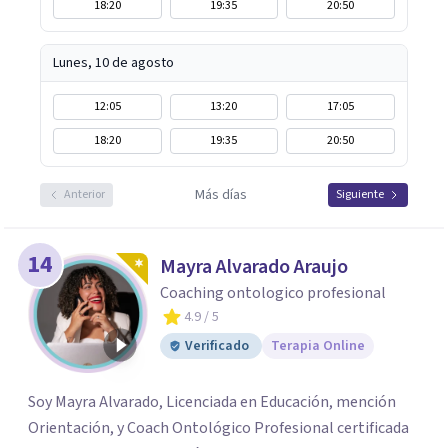
18:20
19:35
20:50
Lunes, 10 de agosto
12:05
13:20
17:05
18:20
19:35
20:50
Más días
Anterior
Siguiente
14
Mayra Alvarado Araujo
Coaching ontologico profesional
4.9
/ 5
Verificado
Terapia Online
Soy Mayra Alvarado, Licenciada en Educación, mención
Orientación, y Coach Ontológico Profesional certificada