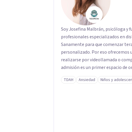
Soy Josefina Malbrán, psicóloga y 
profesionales especializados en distint
Sanamente para que comenzar terap
personalizado. Por eso ofrecemos u
realizarse por videollamada o comp
admisión es un primer espacio de 
motivo de consulta y evaluamos qué
TDAH
Ansiedad
Niños y adolesce
necesidad, disponibilidad horaria 
asignaciones al azar: cada derivació
necesidad de cada paciente. Atendemos niños, adolescentes, adultos y adultos
mayores. Brindamos atención virtual
Federal, Zona Sur, Zona Oeste y Zona Norte. Los honorarios se 
$28.000 y $45.000 por sesión, busca
sostenible en el tiempo. Nuestro objetivo es acompañarte desde el primer