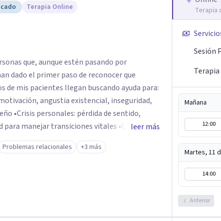
icado
Terapia Online
Terapia 
Servicio
Sesión 
rsonas que, aunque estén pasando por
Terapia
an dado el primer paso de reconocer que
otivación, angustia existencial, inseguridad,
Mañana
 sentido,
12:00
manejar transiciones vitales •Conflictos
leer más
tensiones familiares, desafíos laborales o
Problemas relacionales
+3 más
Martes, 11 
14:00
Anterior