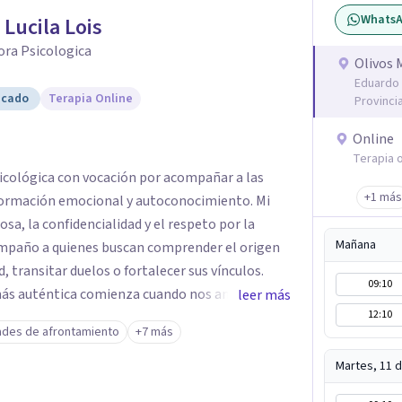
Whats
 Lucila Lois
ora Psicologica
Olivos 
Eduardo 
icado
Terapia Online
Provinci
Online
Terapia o
sicológica con vocación por acompañar a las
+1 más
ormación emocional y autoconocimiento. Mi
sa, la confidencialidad y el respeto por la
Mañana
compaño a quienes buscan comprender el origen
d, transitar duelos o fortalecer sus vínculos.
09:10
 más auténtica comienza cuando nos animamos a
leer más
12:10
s raíces de lo que sentimos.
ades de afrontamiento
+7 más
Martes, 11 