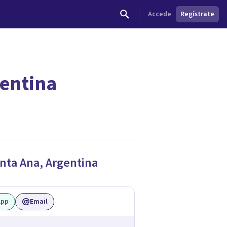
Accede
Regístrate
gentina
dades.
nta Ana
,
Argentina
App
Email