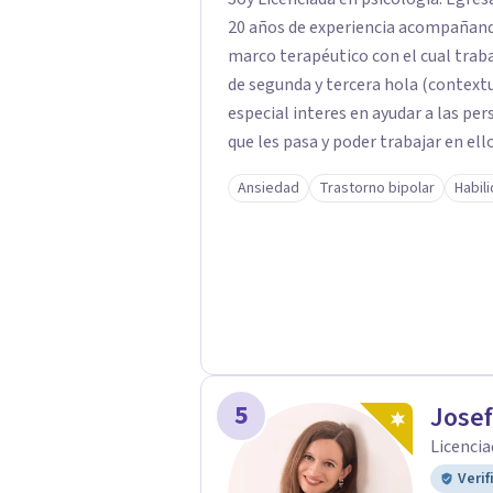
20 años de experiencia acompañando
marco terapéutico con el cual traba
de segunda y tercera hola (context
especial interes en ayudar a las per
que les pasa y poder trabajar en el
momentos en la vida por los cuales
Ansiedad
Trastorno bipolar
Habil
depresión o estrés, es alli donde 
para afrontarlos, pareciera que no h
casos la terapia cognitiva conduct
epíricas en la solución de estos cu
Por tanto si hay salida y estoy aqu
de acompañamiento profesional en
juntos.
5
Josef
Licencia
Verif