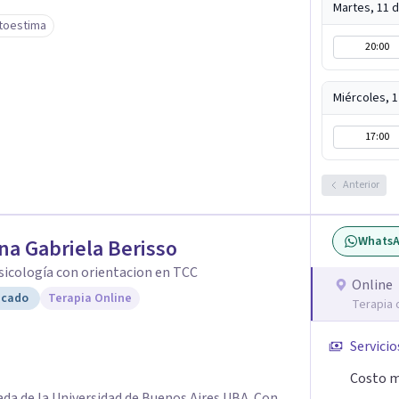
Martes, 11 
toestima
20:00
Miércoles, 
17:00
Anterior
Whats
na Gabriela Berisso
Psicología con orientacion en TCC
Online
icado
Terapia Online
Terapia 
Servicio
Costo m
ada de la Universidad de Buenos Aires UBA. Con