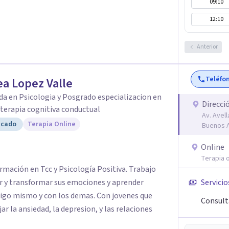
09:10
12:10
Anterior
Teléfo
a Lopez Valle
da en Psicologia y Posgrado especializacion en
Direcci
y terapia cognitiva conductual
Av. Avel
icado
Terapia Online
Buenos A
Online
Terapia o
rmación en Tcc y Psicología Positiva. Trabajo
 y transformar sus emociones y aprender
Servicio
sigo mismo y con los demas. Con jovenes que
Consult
 la ansiedad, la depresion, y las relaciones