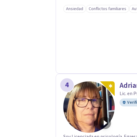
Ansiedad
Conflictos familiares
Au
4
Adria
Lic. en 
Verif
Soy Licenciada en psicología. Egres