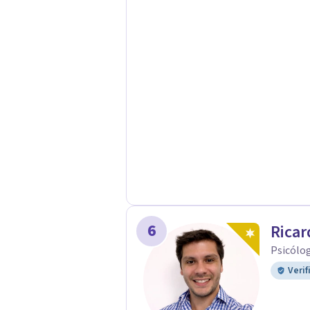
contacto con profesionalismo, empa
6
Ricar
Psicólo
Verif