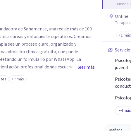
Buenos A
Online
Terapia o
fundadora de Sanamente, una red de más de 100
+1 más
as áreas y enfoques terapéuticos. Creamos
ia sea un proceso claro, organizado y
Servicio
na admisión clínica gratuita, que puede
letando un formulario por WhatsApp. La
Psicolo
orientación profesional donde escuchamos tu
leer más
juvenil
 terapeuta es el más adecuado según tu edad,
Psicoter
ntes
+7 más
y posibilidades económicas. No trabajamos con
conduct
n es pensada con criterio clínico, según la
Psicolo
 a nivel mundial y presencial en Capital
+
4
más
encuentran entre
ndo que el tratamiento sea accesible y
Mañana