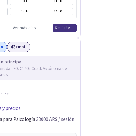
10:10
11:10
13:10
14:10
Ver más días
Siguiente
no
Email
ón principal
laneda 190, C1405 Cdad. Autónoma de
ires
nline
s y precios
a para Psicología
38000
ARS
/ sesión