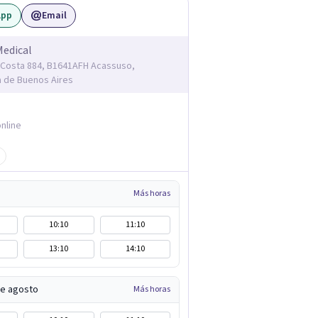
App
Email
Medical
Costa 884, B1641AFH Acassuso,
a de Buenos Aires
nline
Más horas
10:10
11:10
13:10
14:10
de agosto
Más horas