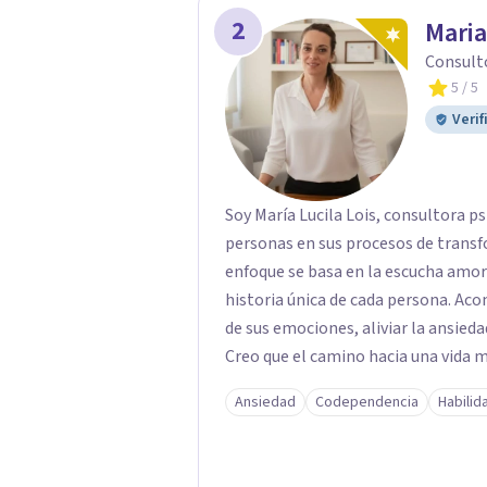
2
Maria
Consult
5
/ 5
Verif
Soy María Lucila Lois, consultora p
personas en sus procesos de transf
enfoque se basa en la escucha amoro
historia única de cada persona. A
de sus emociones, aliviar la ansieda
Creo que el camino hacia una vida
mirar hacia adentro y a reconocer la
Ansiedad
Codependencia
Habilid