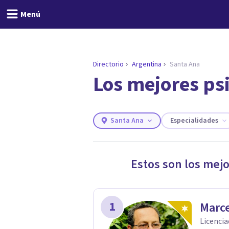
Menú
Directorio
Argentina
Santa Ana
Los mejores ps
ENCONTRAR MI TERAPEUTA
¿Necesitas ayuda para 
Responde a unas breves preguntas y 
Responder cuestionario
Santa Ana
Especialidades
Estos son los mej
1
Marce
Licencia