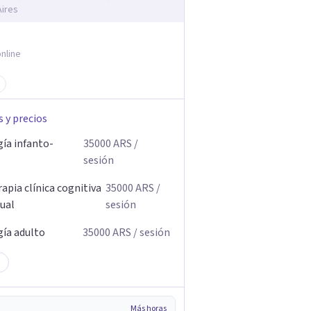
ires
nline
s y precios
gía infanto-
35000
ARS
/
sesión
apia clínica cognitiva
35000
ARS
/
ual
sesión
gía adulto
35000
ARS
/ sesión
Más horas