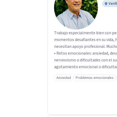
Verif
Trabajo especialmente bien con pe
momentos desafiantes en su vida, h
necesitan apoyo profesional. Muchos de mis pacientes llegan buscando ayuda para:
• Retos emocionales: ansiedad, desm
nerviosismo o dificultades con el sueño •Crisis personales: pérdida de
agotamiento emocional o dificultad para 
relacionales: problemas de pareja, 
Ansiedad
Problemas emocionales
dificultades en dinámicas sociales.