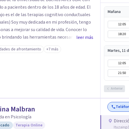
 a pacientes dentro de los 18 años de edad. El
Mañana
jo es el de las terapias cognitivo conductuales
uales) Soy muy dedicada en mi profesión, tengo
12:05
sonas a mejorar su calidad de vida. Conocer lo
18:20
lo brindando las herramientas necesarias. Hay
leer más
 atravezamos por estados de ansiedad,
idades de afrontamiento
+7 más
Martes, 11 
no encontramos o nos parece no tener recursos
ay salida. Dentro de esta línea y para estos
12:05
ual es la que ha presentado mayores evidencias
21:50
adros con resultados muy buenos y duraderos.
i para acompañarte. Si estás buscando un espacio
Anterior
 español, escríbeme y damos el primer paso
Teléfo
ina Malbran
da en Psicología
Direcci
icado
Terapia Online
Ituzaing