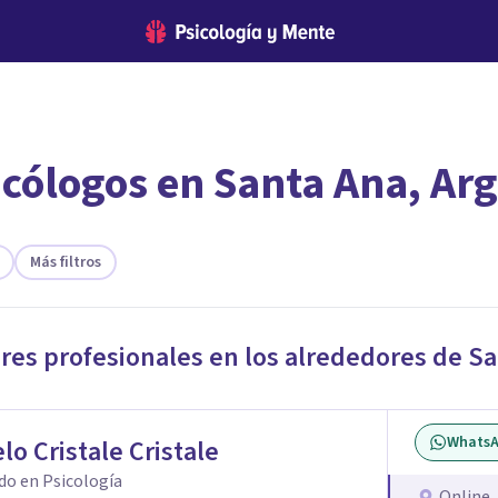
icólogos en Santa Ana, Ar
encontrar el psicólogo adecuado?
te ofreceremos los profesionales que más se ajustan a tus necesi
Más filtros
ores profesionales en los alrededores de
Sa
Whats
lo Cristale Cristale
do en Psicología
Online