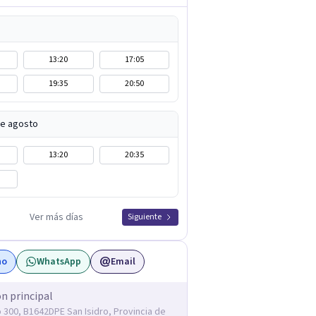
13:20
17:05
19:35
20:50
de agosto
13:20
20:35
Ver más días
Siguiente
no
WhatsApp
Email
ón principal
ó 300, B1642DPE San Isidro, Provincia de