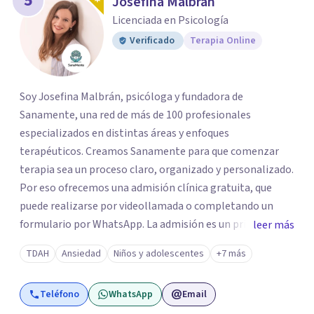
5
Josefina Malbran
Licenciada en Psicología
Verificado
Terapia Online
Soy Josefina Malbrán, psicóloga y fundadora de
Sanamente, una red de más de 100 profesionales
especializados en distintas áreas y enfoques
terapéuticos. Creamos Sanamente para que comenzar
terapia sea un proceso claro, organizado y personalizado.
Por eso ofrecemos una admisión clínica gratuita, que
puede realizarse por videollamada o completando un
formulario por WhatsApp. La admisión es un primer
leer más
espacio de orientación profesional donde escuchamos tu
TDAH
Ansiedad
Niños y adolescentes
+7 más
motivo de consulta y evaluamos qué terapeuta es el más
adecuado según tu edad, necesidad, disponibilidad horaria
Teléfono
WhatsApp
Email
y posibilidades económicas. No trabajamos con