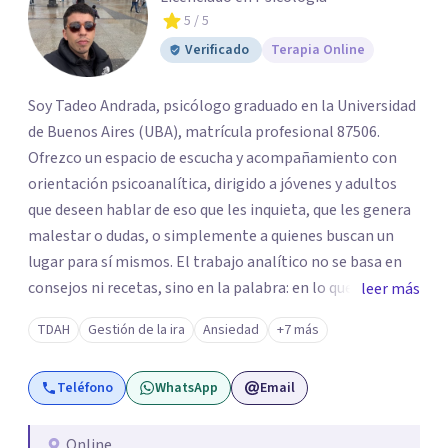
5
/ 5
Verificado
Terapia Online
Soy Tadeo Andrada, psicólogo graduado en la Universidad
de Buenos Aires (UBA), matrícula profesional 87506.
Ofrezco un espacio de escucha y acompañamiento con
orientación psicoanalítica, dirigido a jóvenes y adultos
que deseen hablar de eso que les inquieta, que les genera
malestar o dudas, o simplemente a quienes buscan un
lugar para sí mismos. El trabajo analítico no se basa en
consejos ni recetas, sino en la palabra: en lo que cada
leer más
quien puede decir de su historia, de su deseo, de su
TDAH
Gestión de la ira
Ansiedad
+7 más
malestar... En el encuentro con un analista se abre la
posibilidad de pensar de otro modo eso que hasta ahora
Teléfono
WhatsApp
Email
parecía sin salida.
Online