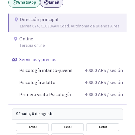
WhatsApp
Email
espacio de palabra donde cada sujeto pueda interrogar
aquello que le genera sufrimiento, apostando a la
construcción de una respuesta singular frente a su
Dirección principal
Larrea 674, C1030AAN Cdad. Autónoma de Buenos Aires
malestar.
Online
Terapia online
Servicios y precios
Psicología infanto-juvenil
40000
ARS
/ sesión
Psicología adulto
40000
ARS
/ sesión
Primera visita Psicología
40000
ARS
/ sesión
Sábado, 8 de agosto
12:00
13:00
14:00