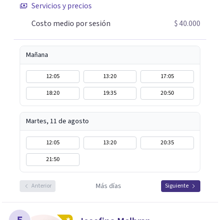
Servicios y precios
acompañarte. Si estás buscando un espacio de
acompañamiento profesional en español, escríbeme y
Costo medio por sesión
$ 40.000
damos el primer paso juntos.
Mañana
12:05
13:20
17:05
18:20
19:35
20:50
Martes, 11 de agosto
12:05
13:20
20:35
21:50
Más días
Anterior
Siguiente