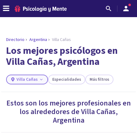
Directorio
Argentina
Villa Cañas
ENCONTRAR MI TERAPEUTA
¿Necesitas ayuda para encontrar el
Los mejores psicólogos en
psicólogo adecuado?
Villa Cañas, Argentina
Responde a unas breves preguntas y te ofreceremos
los profesionales que más se ajustan a tus
necesidades.
Villa Cañas
Especialidades
Más filtros
Responder cuestionario
Estos son los mejores profesionales en
los alrededores de
Villa Cañas
,
Argentina