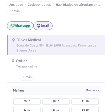
una vida más auténtica comienza cuando nos animamos
Ansiedad
Codependencia
Habilidades de afrontamiento
a mirar hacia adentro y a reconocer las raíces de lo que
+7 más
sentimos.
WhatsApp
Email
Olivos Medical
Eduardo Costa 884, B1641AFH Acassuso, Provincia de
Buenos Aires
Online
Terapia online
+1 más
Mañana
Más horas
09:10
10:10
11:10
12:10
13:10
14:10