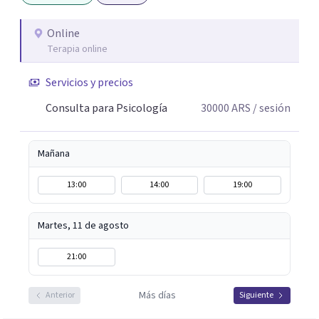
posibles. En el espacio terapéutico, el objetivo es que
puedas no solo sentirte escuchado/a, sino también
Online
Terapia online
comprender lo que te pasa, identificar patrones que
generan malestar y desarrollar recursos concretos para
Servicios y precios
afrontarlo.
Consulta para Psicología
30000
ARS
/ sesión
Mañana
13:00
14:00
19:00
Martes, 11 de agosto
21:00
Más días
Anterior
Siguiente