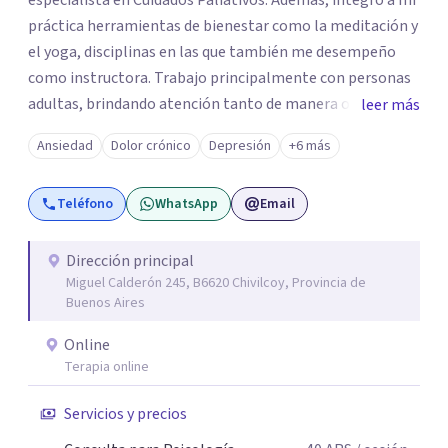
especialista en Cuidados Paliativos. Además, integro a mi
práctica herramientas de bienestar como la meditación y
el yoga, disciplinas en las que también me desempeño
como instructora. Trabajo principalmente con personas
adultas, brindando atención tanto de manera online
leer más
como en el consultorio, adaptándome a las necesidades
Ansiedad
Dolor crónico
Depresión
+6 más
de cada paciente. Acompaño procesos vinculados a la
ansiedad, la depresión, el estrés, el duelo, el dolor crónico
Teléfono
WhatsApp
Email
y distintos momentos vitales que requieren contención,
escucha y orientación profesional.
Dirección principal
Miguel Calderón 245, B6620 Chivilcoy, Provincia de
Buenos Aires
Online
Terapia online
Servicios y precios