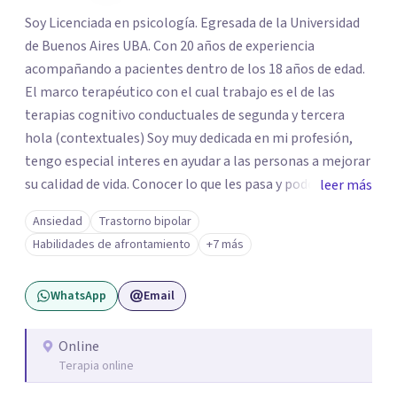
Soy Licenciada en psicología. Egresada de la Universidad
de Buenos Aires UBA. Con 20 años de experiencia
acompañando a pacientes dentro de los 18 años de edad.
El marco terapéutico con el cual trabajo es el de las
terapias cognitivo conductuales de segunda y tercera
hola (contextuales) Soy muy dedicada en mi profesión,
tengo especial interes en ayudar a las personas a mejorar
su calidad de vida. Conocer lo que les pasa y poder trabajar
leer más
en ello brindando las herramientas necesarias. Hay
Ansiedad
Trastorno bipolar
momentos en la vida por los cuales atravezamos por
Habilidades de afrontamiento
+7 más
estados de ansiedad, depresión o estrés, es alli donde no
encontramos o nos parece no tener recursos para
WhatsApp
Email
afrontarlos, pareciera que no hay salida. Dentro de esta
línea y para estos casos la terapia cognitiva conductual
es la que ha presentado mayores evidencias epíricas en la
Online
Terapia online
solución de estos cuadros con resultados muy buenos y
duraderos. Por tanto si hay salida y estoy aqui para