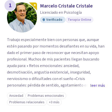
1
Marcelo Cristale Cristale
Licenciado en Psicología
Verificado
Terapia Online
Trabajo especialmente bien con personas que, aunque
estén pasando por momentos desafiantes en su vida, han
dado el primer paso de reconocer que necesitan apoyo
profesional. Muchos de mis pacientes llegan buscando
ayuda para: • Retos emocionales: ansiedad,
desmotivación, angustia existencial, inseguridad,
nerviosismo o dificultades con el sueño •Crisis
personales: pérdida de sentido, agotamiento emocional
leer más
o dificultad para manejar transiciones vitales •Conflictos
Ansiedad
Problemas emocionales
relacionales: problemas de pareja, tensiones familiares,
Problemas relacionales
+3 más
desafíos laborales o dificultades en dinámicas sociales.