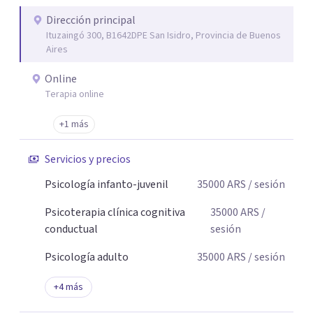
asignaciones al azar: cada derivación es pensada con
criterio clínico, según la necesidad de cada paciente.
Dirección principal
Ituzaingó 300, B1642DPE San Isidro, Provincia de Buenos
Atendemos niños, adolescentes, adultos y adultos
Aires
mayores. Brindamos atención virtual a nivel mundial y
presencial en Capital Federal, Zona Sur, Zona Oeste y
Online
Zona Norte. Los honorarios se encuentran entre $28.000 y
Terapia online
$45.000 por sesión, buscando que el tratamiento sea
+1 más
accesible y sostenible en el tiempo. Nuestro objetivo es
acompañarte desde el primer contacto con
Servicios y precios
profesionalismo, empatía y cercanía.
Psicología infanto-juvenil
35000
ARS
/ sesión
Psicoterapia clínica cognitiva
35000
ARS
/
conductual
sesión
Psicología adulto
35000
ARS
/ sesión
+
4
más