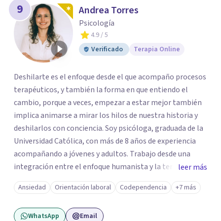
9
Andrea Torres
Psicología
4.9
/ 5
Verificado
Terapia Online
Deshilarte es el enfoque desde el que acompaño procesos
terapéuticos, y también la forma en que entiendo el
cambio, porque a veces, empezar a estar mejor también
implica animarse a mirar los hilos de nuestra historia y
deshilarlos con conciencia. Soy psicóloga, graduada de la
Universidad Católica, con más de 8 años de experiencia
acompañando a jóvenes y adultos. Trabajo desde una
integración entre el enfoque humanista y la terapia
leer más
cognitivo-conductual (TCC), combinando una escucha
Ansiedad
Orientación laboral
Codependencia
+7 más
profunda, empática y sin juicios, con herramientas con
herramientas psicológicas que ayudan a reconocer
WhatsApp
Email
patrones, resignificar experiencias y construir cambios