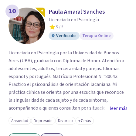
10
Paula Amaral Sanches
Licenciada en Psicología
5
/ 5
Verificado
Terapia Online
Licenciada en Psicología por la Universidad de Buenos
Aires (UBA), graduada con Diploma de Honor. Atención a
adolescentes, adultos, tercera edad y parejas. Idiomas:
español y portugués. Matrícula Profesional N.º 80043.
Practico el psicoanálisis de orientación lacaniana. Mi
práctica clínica se orienta por una escucha que reconoce
la singularidad de cada sujeto y de cada síntoma,
acompañando a quienes consultan por situaciones de
leer más
angustia, dificultades en los vínculos, inhibiciones,
Ansiedad
Depresión
Divorcio
+7 más
duelos, crisis vitales, padecimientos subjetivos y otros
modos de malestar. La práctica analítica propone un