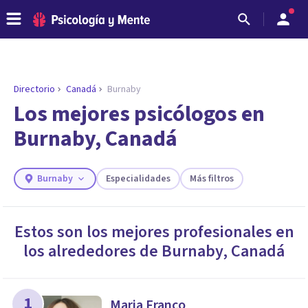
Directorio
Canadá
Burnaby
ENCONTRAR MI TERAPEUTA
¿Necesitas ayuda para encontrar el
Los mejores psicólogos en
psicólogo adecuado?
Burnaby, Canadá
Responde a unas breves preguntas y te ofreceremos
los profesionales que más se ajustan a tus
necesidades.
Burnaby
Especialidades
Más filtros
Responder cuestionario
Estos son los mejores profesionales en
los alrededores de
Burnaby
,
Canadá
1
Maria Franco