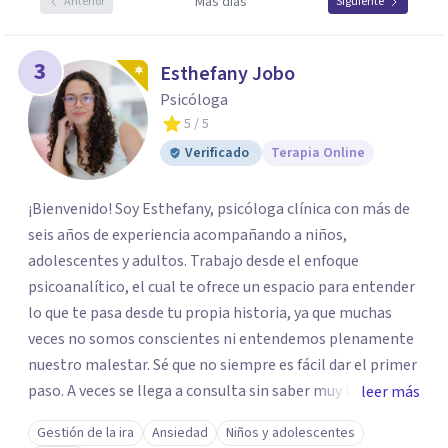
Más días
Anterior
Siguiente
3
Esthefany Jobo
Psicóloga
5
/ 5
Verificado
Terapia Online
¡Bienvenido! Soy Esthefany, psicóloga clínica con más de
seis años de experiencia acompañando a niños,
adolescentes y adultos. Trabajo desde el enfoque
psicoanalítico, el cual te ofrece un espacio para entender
lo que te pasa desde tu propia historia, ya que muchas
veces no somos conscientes ni entendemos plenamente
nuestro malestar. Sé que no siempre es fácil dar el primer
paso. A veces se llega a consulta sin saber muy bien qué
leer más
decir, o sintiendo que algo no anda bien pero sin poder
Gestión de la ira
Ansiedad
Niños y adolescentes
nombrarlo. Mi intención es acompañarte en ese proceso,