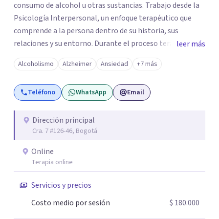
consumo de alcohol u otras sustancias. Trabajo desde la
Psicología Interpersonal, un enfoque terapéutico que
comprende a la persona dentro de su historia, sus
relaciones y su entorno. Durante el proceso terapéutico
leer más
exploramos cómo tus experiencias pasadas, tus vínculos
Alcoholismo
Alzheimer
Ansiedad
+7 más
y tu contexto actual influyen en tu bienestar emocional,
con el objetivo de generar cambios significativos y
Teléfono
WhatsApp
Email
duraderos en tu vida. Mi propósito como psicóloga es
ofrecer un espacio seguro, cálido y libre de juicios, donde
puedas sentirte escuchado(a). En terapia trabajaremos
Dirección principal
Cra. 7 #126-46, Bogotá
juntos para identificar tus recursos personales, fortalecer
tus herramientas emocionales y encontrar nuevas
Online
maneras de afrontar aquello que hoy te genera malestar.
Terapia online
Atiendo presencial en Bogotá y también terapia online,
adaptándome a tus necesidades. Si sientes que es
Servicios y precios
momento de empezar un proceso terapéutico o deseas
Costo medio por sesión
$ 180.000
comprender mejor lo que estás viviendo, estaré