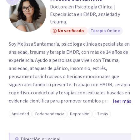
Doctora en Psicología Clínica |
Especialista en EMDR, ansiedad y
trauma.
No verificado
Terapia Online
Soy Melissa Santamaría, psicóloga clínica especialista en
ansiedad, trauma y terapia EMDR, con más de 14 años de
experiencia. Ayudo a personas que viven con Trauma,
ansiedad, ataques de pánico, insomnio, estrés,
pensamientos intrusivos o heridas emocionales que
siguen afectando tu presente. Trabajo con EMDR, terapia
cognitivo-conductual y terapias contextuales basadas en
evidencia científica para promover cambios profundos y
leer más
duraderos. Atiendo adultos, adolescentes, parejas y
Ansiedad
Codependencia
Depresión
+7 más
familias de forma presencial en Medellín y online, en un
espacio seguro, cercano y profesional.
Dirección principal