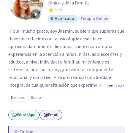
clínica y de la Familia
5
/ 5
Verificado
Terapia Online
¡Hola! mucho gusto, soy Jazmin, quisiera que supieras que
llevo una relación con la psicología desde hace
aproximadamamente diez años, cuento con amplia
experiencia en la atención a niños, niñas, adolescentes y
adultos, a nivel individual o familiar, mi enfoque es
sistémico, por tanto, doy gran valor al componente
relacional y narrativo. Procuro realizar un abordaje
integral de cualquier situación que experimenten mis
leer más
consultantes y así lograr una comprensión que favorezca
Divorcio
Duelo
procesos de aprendizaje significativo y potencializar así
la movilización de recursos en pro de la solución y el
WhatsApp
Email
bienestar.
Online