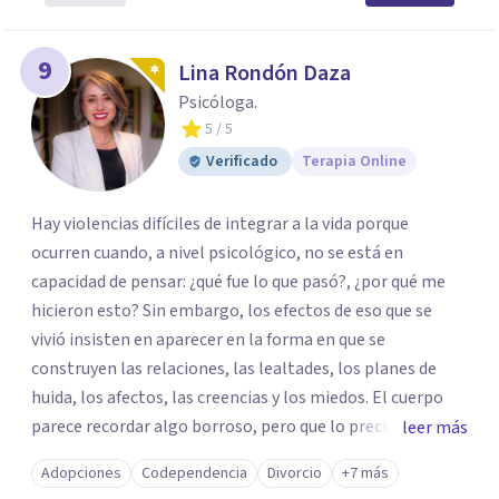
9
Lina Rondón Daza
Psicóloga.
5
/ 5
Verificado
Terapia Online
Hay violencias difíciles de integrar a la vida porque
ocurren cuando, a nivel psicológico, no se está en
capacidad de pensar: ¿qué fue lo que pasó?, ¿por qué me
hicieron esto? Sin embargo, los efectos de eso que se
vivió insisten en aparecer en la forma en que se
construyen las relaciones, las lealtades, los planes de
huida, los afectos, las creencias y los miedos. El cuerpo
parece recordar algo borroso, pero que lo precipita a
leer más
reaccionar cuando siente una amenaza. Algunas personas
Adopciones
Codependencia
Divorcio
+7 más
parecen notar que algo pasa y, de vez en cuando, en la