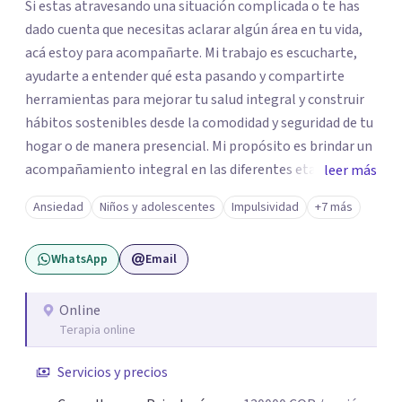
Si estas atravesando una situación complicada o te has
dado cuenta que necesitas aclarar algún área en tu vida,
acá estoy para acompañarte. Mi trabajo es escucharte,
ayudarte a entender qué esta pasando y compartirte
herramientas para mejorar tu salud integral y construir
hábitos sostenibles desde la comodidad y seguridad de tu
hogar o de manera presencial. Mi propósito es brindar un
acompañamiento integral en las diferentes etapas de la
leer más
vida, adaptando la intervención a las necesidades de cada
Ansiedad
Niños y adolescentes
Impulsividad
+7 más
momento del ciclo vital. Un espacio enteramente
confidencial y seguro, con flexibilidad de horarios y una
WhatsApp
Email
atención personalizada. Durante mi trayectoria los
pacientes han destacado mi empatía, mi profesionalismo
y enfoque integral. Estoy a un mensaje de whatsapp si
Online
Terapia online
necesitas orientación "Tu bienestar es la prioridad, sin
importar la distancia"
Servicios y precios