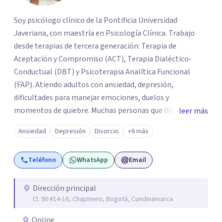
Soy psicólogo clínico de la Pontificia Universidad
Javeriana, con maestría en Psicología Clínica. Trabajo
desde terapias de tercera generación: Terapia de
Aceptación y Compromiso (ACT), Terapia Dialéctico-
Conductual (DBT) y Psicoterapia Analítica Funcional
(FAP). Atiendo adultos con ansiedad, depresión,
dificultades para manejar emociones, duelos y
momentos de quiebre. Muchas personas que llegan a
leer más
consulta no solo cargan con un síntoma: sienten que sus
Ansiedad
Depresión
Divorcio
+6 más
propias reacciones emocionales les complican más la
vida. Desde ahí trabajamos. No busco eliminar el
Teléfono
WhatsApp
Email
malestar a la fuerza. Prefiero entender qué lo sostiene y
trabajar desde eso, no en contra. Atiendo en Bogotá de
forma presencial y también online.
Dirección principal
Cl. 90 #14-16, Chapinero, Bogotá, Cundinamarca
Online