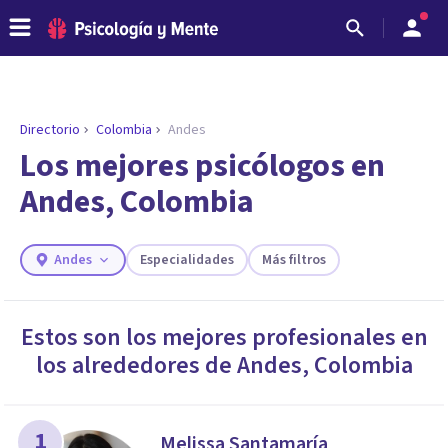
Directorio
Colombia
Andes
ENCONTRAR MI TERAPEUTA
¿Necesitas ayuda para encontrar el
Los mejores psicólogos en
psicólogo adecuado?
Andes, Colombia
Responde a unas breves preguntas y te ofreceremos
los profesionales que más se ajustan a tus
necesidades.
Andes
Especialidades
Más filtros
Responder cuestionario
Estos son los mejores profesionales en
los alrededores de
Andes
,
Colombia
1
Melissa Santamaría