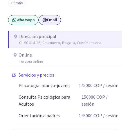
+7 más
sin juicios y a tu propio ritmo, para que lo que hoy te pesa
pueda pensarse y transformarse.
WhatsApp
Email
Dirección principal
Cl. 90 #14-16, Chapinero, Bogotá, Cundinamarca
Online
Terapia online
Servicios y precios
Psicología infanto-juvenil
175000
COP
/ sesión
Consulta Psicológica para
150000
COP
/
Adultos
sesión
Orientación a padres
175000
COP
/ sesión