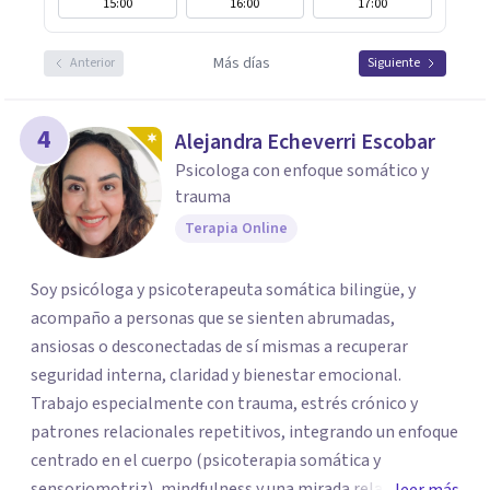
15:00
16:00
17:00
Más días
Anterior
Siguiente
4
Alejandra Echeverri Escobar
Psicologa con enfoque somático y
trauma
Terapia Online
Soy psicóloga y psicoterapeuta somática bilingüe, y
acompaño a personas que se sienten abrumadas,
ansiosas o desconectadas de sí mismas a recuperar
seguridad interna, claridad y bienestar emocional.
Trabajo especialmente con trauma, estrés crónico y
patrones relacionales repetitivos, integrando un enfoque
centrado en el cuerpo (psicoterapia somática y
sensoriomotriz), mindfulness y una mirada relacional y