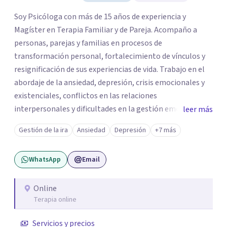
Soy Psicóloga con más de 15 años de experiencia y
Magíster en Terapia Familiar y de Pareja. Acompaño a
personas, parejas y familias en procesos de
transformación personal, fortalecimiento de vínculos y
resignificación de sus experiencias de vida. Trabajo en el
abordaje de la ansiedad, depresión, crisis emocionales y
existenciales, conflictos en las relaciones
interpersonales y dificultades en la gestión emocional,
leer más
ofreciendo un espacio de escucha, comprensión y
Gestión de la ira
Ansiedad
Depresión
+7 más
acompañamiento terapéutico. Cada proceso terapéutico
es único. Por eso, en cada sesión se construye un espacio
WhatsApp
Email
seguro donde la palabra, las emociones y las experiencias
pueden ser comprendidas desde una mirada profunda y
humana. A través del análisis y la reflexión conjunta,
Online
Terapia online
buscamos identificar aquello que genera malestar o
conflicto, para construir nuevas formas de entender la
Servicios y precios