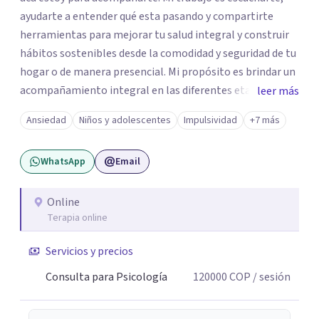
ayudarte a entender qué esta pasando y compartirte
herramientas para mejorar tu salud integral y construir
hábitos sostenibles desde la comodidad y seguridad de tu
hogar o de manera presencial. Mi propósito es brindar un
acompañamiento integral en las diferentes etapas de la
leer más
vida, adaptando la intervención a las necesidades de cada
Ansiedad
Niños y adolescentes
Impulsividad
+7 más
momento del ciclo vital. Un espacio enteramente
confidencial y seguro, con flexibilidad de horarios y una
WhatsApp
Email
atención personalizada. Durante mi trayectoria los
pacientes han destacado mi empatía, mi profesionalismo
y enfoque integral. Estoy a un mensaje de whatsapp si
Online
Terapia online
necesitas orientación "Tu bienestar es la prioridad, sin
importar la distancia"
Servicios y precios
Consulta para Psicología
120000
COP
/ sesión