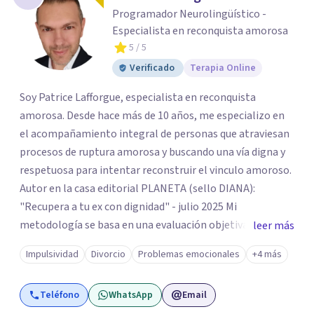
Programador Neurolingüístico -
Especialista en reconquista amorosa
5
/ 5
Verificado
Terapia Online
Soy Patrice Lafforgue, especialista en reconquista
amorosa. Desde hace más de 10 años, me especializo en
el acompañamiento integral de personas que atraviesan
procesos de ruptura amorosa y buscando una vía digna y
respetuosa para intentar reconstruir el vinculo amoroso.
Autor en la casa editorial PLANETA (sello DIANA):
"Recupera a tu ex con dignidad" - julio 2025 Mi
metodología se basa en una evaluación objetiva de
leer más
escenarios según la necesidad del paciente, centrada en
Impulsividad
Divorcio
Problemas emocionales
+4 más
tres ejes fundamentales: 1- Análisis de viabilidad:
estimación de probabilidades reales de recuperación de la
Teléfono
WhatsApp
Email
relación de pareja 2- Análisis conductual: evaluación de