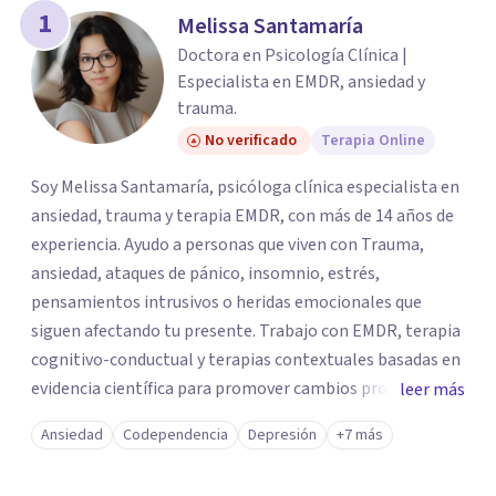
1
Melissa Santamaría
Doctora en Psicología Clínica |
Especialista en EMDR, ansiedad y
trauma.
No verificado
Terapia Online
Soy Melissa Santamaría, psicóloga clínica especialista en
ansiedad, trauma y terapia EMDR, con más de 14 años de
experiencia. Ayudo a personas que viven con Trauma,
ansiedad, ataques de pánico, insomnio, estrés,
pensamientos intrusivos o heridas emocionales que
siguen afectando tu presente. Trabajo con EMDR, terapia
cognitivo-conductual y terapias contextuales basadas en
evidencia científica para promover cambios profundos y
leer más
duraderos. Atiendo adultos, adolescentes, parejas y
Ansiedad
Codependencia
Depresión
+7 más
familias de forma presencial en Medellín y online, en un
espacio seguro, cercano y profesional.