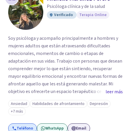
Psicóloga clínica y de la salud
Verificado
Terapia Online
Soy psicóloga y acompaño principalmente a hombres y
mujeres adultos que están atravesando dificultades
emocionales, momentos de cambio o etapas de
adaptación en sus vidas. Trabajo con personas que desean
comprender mejor lo que están sintiendo, recuperar
mayor equilibrio emocional y encontrar nuevas formas de
afrontar aquello que les está generando malestar. Mi
objetivo es ofrecerte un espacio terapéutico cercano,
leer más
seguro y libre de juicios, en el que puedas comprender
Ansiedad
Habilidades de afrontamiento
Depresión
mejor lo que estás viviendo, reconocer tus necesidades y
+7 más
desarrollar herramientas que te ayuden a afrontar tu
malestar emocional con mayor claridad y bienestar.
Teléfono
WhatsApp
Email