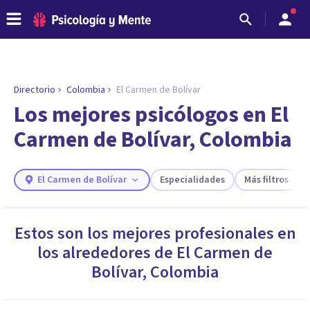
Directorio
Colombia
El Carmen de Bolívar
ENCONTRAR MI TERAPEUTA
¿Necesitas ayuda para encontrar el
Los mejores psicólogos en El
psicólogo adecuado?
Carmen de Bolívar, Colombia
Responde a unas breves preguntas y te ofreceremos
los profesionales que más se ajustan a tus
necesidades.
El Carmen de Bolívar
Especialidades
Más filtros
Responder cuestionario
Estos son los mejores profesionales en
los alrededores de
El Carmen de
Bolívar
,
Colombia