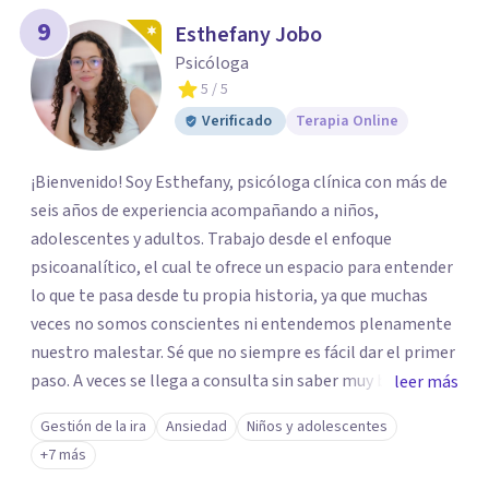
9
Esthefany Jobo
Psicóloga
5
/ 5
Verificado
Terapia Online
¡Bienvenido! Soy Esthefany, psicóloga clínica con más de
seis años de experiencia acompañando a niños,
adolescentes y adultos. Trabajo desde el enfoque
psicoanalítico, el cual te ofrece un espacio para entender
lo que te pasa desde tu propia historia, ya que muchas
veces no somos conscientes ni entendemos plenamente
nuestro malestar. Sé que no siempre es fácil dar el primer
paso. A veces se llega a consulta sin saber muy bien qué
leer más
decir, o sintiendo que algo no anda bien pero sin poder
Gestión de la ira
Ansiedad
Niños y adolescentes
nombrarlo. Mi intención es acompañarte en ese proceso,
+7 más
sin juicios y a tu propio ritmo, para que lo que hoy te pesa