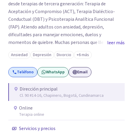
desde terapias de tercera generación: Terapia de
Aceptación y Compromiso (ACT), Terapia Dialéctico-
Conductual (DBT) y Psicoterapia Analítica Funcional
(FAP). Atiendo adultos con ansiedad, depresión,
dificultades para manejar emociones, duelos y
momentos de quiebre. Muchas personas que llegan a
leer más
consulta no solo cargan con un síntoma: sienten que sus
Ansiedad
Depresión
Divorcio
+6 más
propias reacciones emocionales les complican más la
vida. Desde ahí trabajamos. No busco eliminar el
Teléfono
WhatsApp
Email
malestar a la fuerza. Prefiero entender qué lo sostiene y
trabajar desde eso, no en contra. Atiendo en Bogotá de
forma presencial y también online.
Dirección principal
Cl. 90 #14-16, Chapinero, Bogotá, Cundinamarca
Online
Terapia online
Servicios y precios