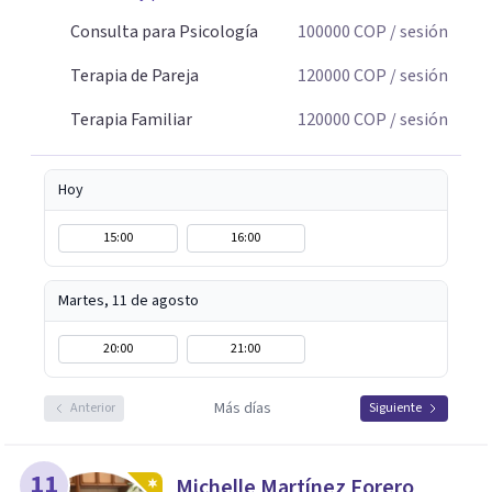
historia personal, familiar o de pareja y promover
cambios que favorezcan el bienestar emocional y
Consulta para Psicología
100000
COP
/ sesión
relacional. La terapia es una oportunidad para
Terapia de Pareja
120000
COP
/ sesión
comprenderse, transformarse y construir relaciones más
conscientes y saludables. Te espero para acompañarte en
Terapia Familiar
120000
COP
/ sesión
tu proceso personal, familiar o de pareja.
Hoy
15:00
16:00
Martes, 11 de agosto
20:00
21:00
Más días
Anterior
Siguiente
11
Michelle Martínez Forero