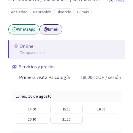
leer más
psicodinámica. En terapia te ayudo a entender lo que te
Ansiedad
Depresión
Divorcio
+7 más
pasa sin juicio, a regular tu sistema nervioso y a
desarrollar recursos concretos para sentirte más
WhatsApp
Email
presente, estable y en paz contigo. También tengo
formación en constelaciones familiares a nivel individual,
lo que me permite abordar dinámicas profundas que
Online
Terapia online
pueden estar influyendo en tu historia y tus vínculos
actuales.
Servicios y precios
Primera visita Psicología
180000
COP
/ sesión
Lunes, 10 de agosto
14:00
15:10
19:00
20:10
21:20