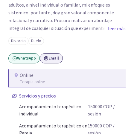
adultos, a nivel individual o familiar, mi enfoque es
sistémico, por tanto, doy gran valor al componente
relacional y narrativo. Procuro realizar un abordaje
integral de cualquier situación que experimenten mis
leer más
consultantes y así lograr una comprensión que favorezca
Divorcio
Duelo
procesos de aprendizaje significativo y potencializar así
la movilización de recursos en pro de la solución y el
WhatsApp
Email
bienestar.
Online
Terapia online
Servicios y precios
Acompañamiento terapéutico
150000
COP
/
individual
sesión
Acompañamiento terapéutico en
150000
COP
/
Pareja
sesión