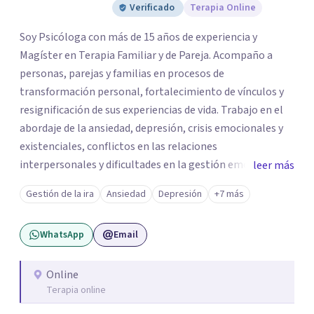
Verificado
Terapia Online
Soy Psicóloga con más de 15 años de experiencia y
Magíster en Terapia Familiar y de Pareja. Acompaño a
personas, parejas y familias en procesos de
transformación personal, fortalecimiento de vínculos y
resignificación de sus experiencias de vida. Trabajo en el
abordaje de la ansiedad, depresión, crisis emocionales y
existenciales, conflictos en las relaciones
interpersonales y dificultades en la gestión emocional,
leer más
ofreciendo un espacio de escucha, comprensión y
Gestión de la ira
Ansiedad
Depresión
+7 más
acompañamiento terapéutico. Cada proceso terapéutico
es único. Por eso, en cada sesión se construye un espacio
WhatsApp
Email
seguro donde la palabra, las emociones y las experiencias
pueden ser comprendidas desde una mirada profunda y
humana. A través del análisis y la reflexión conjunta,
Online
Terapia online
buscamos identificar aquello que genera malestar o
conflicto, para construir nuevas formas de entender la