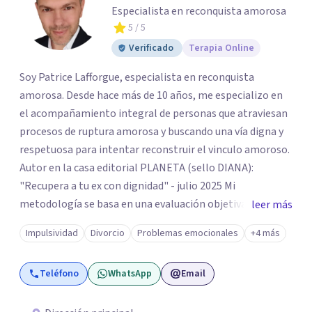
Especialista en reconquista amorosa
5
/ 5
Verificado
Terapia Online
Soy Patrice Lafforgue, especialista en reconquista
amorosa. Desde hace más de 10 años, me especializo en
el acompañamiento integral de personas que atraviesan
procesos de ruptura amorosa y buscando una vía digna y
respetuosa para intentar reconstruir el vinculo amoroso.
Autor en la casa editorial PLANETA (sello DIANA):
"Recupera a tu ex con dignidad" - julio 2025 Mi
metodología se basa en una evaluación objetiva de
leer más
escenarios según la necesidad del paciente, centrada en
Impulsividad
Divorcio
Problemas emocionales
+4 más
tres ejes fundamentales: 1- Análisis de viabilidad:
estimación de probabilidades reales de recuperación de la
Teléfono
WhatsApp
Email
relación de pareja 2- Análisis conductual: evaluación de
comportamientos post-ruptura y patrones de