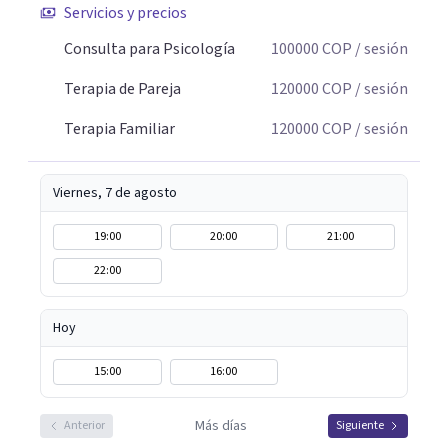
Servicios y precios
historia personal, familiar o de pareja y promover
cambios que favorezcan el bienestar emocional y
Consulta para Psicología
100000
COP
/ sesión
relacional. La terapia es una oportunidad para
Terapia de Pareja
120000
COP
/ sesión
comprenderse, transformarse y construir relaciones más
conscientes y saludables. Te espero para acompañarte en
Terapia Familiar
120000
COP
/ sesión
tu proceso personal, familiar o de pareja.
Viernes, 7 de agosto
19:00
20:00
21:00
22:00
Hoy
15:00
16:00
Más días
Anterior
Siguiente