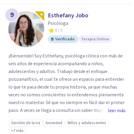
9
Esthefany Jobo
Psicóloga
5
/ 5
Verificado
Terapia Online
¡Bienvenido! Soy Esthefany, psicóloga clínica con más de
seis años de experiencia acompañando a niños,
adolescentes y adultos. Trabajo desde el enfoque
psicoanalítico, el cual te ofrece un espacio para entender
lo que te pasa desde tu propia historia, ya que muchas
veces no somos conscientes ni entendemos plenamente
nuestro malestar. Sé que no siempre es fácil dar el primer
paso. A veces se llega a consulta sin saber muy bien qué
leer más
decir, o sintiendo que algo no anda bien pero sin poder
Gestión de la ira
Ansiedad
Niños y adolescentes
nombrarlo. Mi intención es acompañarte en ese proceso,
+7 más
sin juicios y a tu propio ritmo, para que lo que hoy te pesa