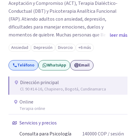
Aceptación y Compromiso (ACT), Terapia Dialéctico-
Conductual (DBT) y Psicoterapia Analítica Funcional
(FAP). Atiendo adultos con ansiedad, depresión,
dificultades para manejar emociones, duelos y
momentos de quiebre. Muchas personas que llegan a
leer más
consulta no solo cargan con un síntoma: sienten que sus
Ansiedad
Depresión
Divorcio
+6 más
propias reacciones emocionales les complican más la
vida. Desde ahí trabajamos. No busco eliminar el
Teléfono
WhatsApp
Email
malestar a la fuerza. Prefiero entender qué lo sostiene y
trabajar desde eso, no en contra. Atiendo en Bogotá de
forma presencial y también online.
Dirección principal
Cl. 90 #14-16, Chapinero, Bogotá, Cundinamarca
Online
Terapia online
Servicios y precios
Consulta para Psicología
140000
COP
/ sesión