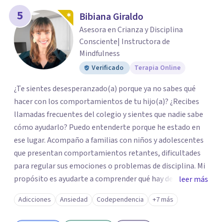
5
Bibiana Giraldo
Asesora en Crianza y Disciplina
Consciente| Instructora de
Mindfulness
Verificado
Terapia Online
¿Te sientes desesperanzado(a) porque ya no sabes qué
hacer con los comportamientos de tu hijo(a)? ¿Recibes
llamadas frecuentes del colegio y sientes que nadie sabe
cómo ayudarlo? Puedo entenderte porque he estado en
ese lugar. Acompaño a familias con niños y adolescentes
que presentan comportamientos retantes, dificultades
para regular sus emociones o problemas de disciplina. Mi
propósito es ayudarte a comprender qué hay detrás de
leer más
esas conductas y desarrollar las habilidades y
Adicciones
Ansiedad
Codependencia
+7 más
herramientas que se necesitan para transformar estas
conductas indeseadas. De la misma manera, trabajo de la