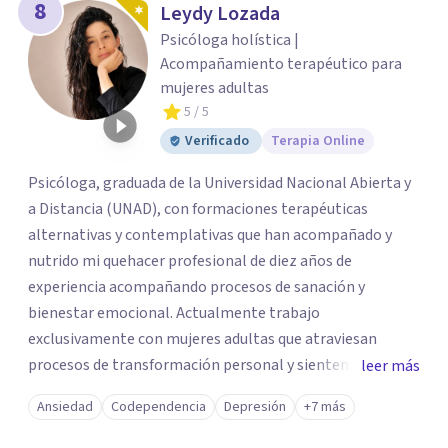
8
Leydy Lozada
Psicóloga holística |
Acompañamiento terapéutico para
mujeres adultas
5
/ 5
Verificado
Terapia Online
Psicóloga, graduada de la Universidad Nacional Abierta y
a Distancia (UNAD), con formaciones terapéuticas
alternativas y contemplativas que han acompañado y
nutrido mi quehacer profesional de diez años de
experiencia acompañando procesos de sanación y
bienestar emocional. Actualmente trabajo
exclusivamente con mujeres adultas que atraviesan
procesos de transformación personal y sienten la
leer más
necesidad de tomar una pausa para reconectar consigo
Ansiedad
Codependencia
Depresión
+7 más
mismas y hacer un viaje de autoconocimiento profundo.
Mi propio camino profesional me llevó a trabajar antes