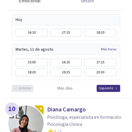
Emocional
sesión
Hoy
16:10
17:15
18:20
Martes, 11 de agosto
Más horas
15:05
16:10
17:15
18:20
19:25
20:30
Más días
Anterior
Siguiente
10
Diana Camargo
Psicóloga, especialista en formación
Psicología clinica
5
/ 5