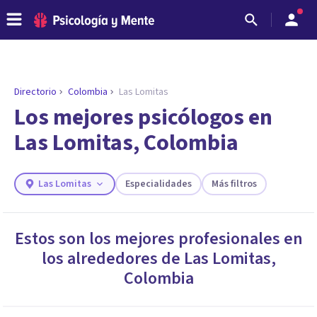
Directorio
Colombia
Las Lomitas
ENCONTRAR MI TERAPEUTA
¿Necesitas ayuda para encontrar el
Los mejores psicólogos en
psicólogo adecuado?
Las Lomitas, Colombia
Responde a unas breves preguntas y te ofreceremos
los profesionales que más se ajustan a tus
necesidades.
Las Lomitas
Especialidades
Más filtros
Responder cuestionario
Estos son los mejores profesionales en
los alrededores de
Las Lomitas
,
Colombia