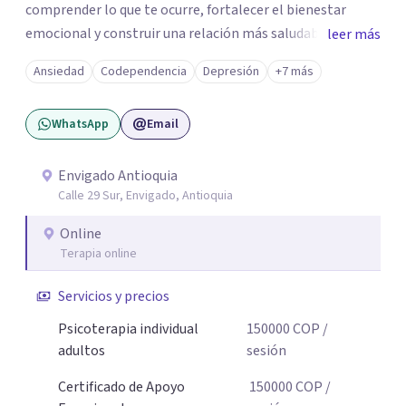
comprender lo que te ocurre, fortalecer el bienestar
emocional y construir una relación más saludable
leer más
contigo mismo y con los demás y sientes que este puede
Ansiedad
Codependencia
Depresión
+7 más
ser un buen momento para empezar, estaré dispuesta a
acompañarte en ese proceso.
WhatsApp
Email
Envigado Antioquia
Calle 29 Sur, Envigado, Antioquia
Online
Terapia online
Servicios y precios
Psicoterapia individual
150000
COP
/
adultos
sesión
Certificado de Apoyo
150000
COP
/