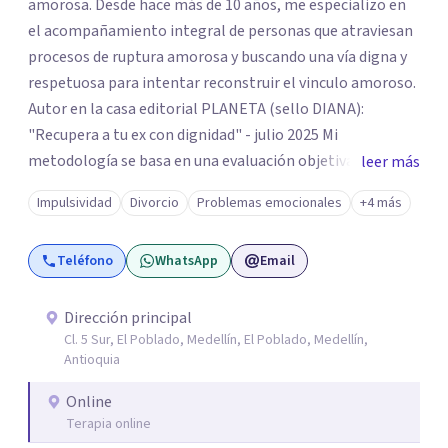
amorosa. Desde hace más de 10 años, me especializo en
el acompañamiento integral de personas que atraviesan
procesos de ruptura amorosa y buscando una vía digna y
respetuosa para intentar reconstruir el vinculo amoroso.
Autor en la casa editorial PLANETA (sello DIANA):
"Recupera a tu ex con dignidad" - julio 2025 Mi
metodología se basa en una evaluación objetiva de
leer más
escenarios según la necesidad del paciente, centrada en
Impulsividad
Divorcio
Problemas emocionales
+4 más
tres ejes fundamentales: 1- Análisis de viabilidad:
estimación de probabilidades reales de recuperación de la
Teléfono
WhatsApp
Email
relación de pareja 2- Análisis conductual: evaluación de
comportamientos post-ruptura y patrones de
interacción 3- Soporte emocional: acompañamiento
Dirección principal
Cl. 5 Sur, El Poblado, Medellín, El Poblado, Medellín,
para la gestión del duelo afectivo
Antioquia
Online
Terapia online