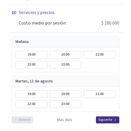
Atiendo presencial en Bogotá y también terapia online,
adaptándome a tus necesidades. Si sientes que es
Servicios y precios
momento de empezar un proceso terapéutico o deseas
Costo medio por sesión
$ 180.000
comprender mejor lo que estás viviendo, estaré
encantada de acompañarte en este camino hacia tu
bienestar emocional.
Mañana
19:00
20:00
21:00
22:00
23:00
Martes, 11 de agosto
19:00
20:00
21:00
22:00
23:00
Más días
Anterior
Siguiente