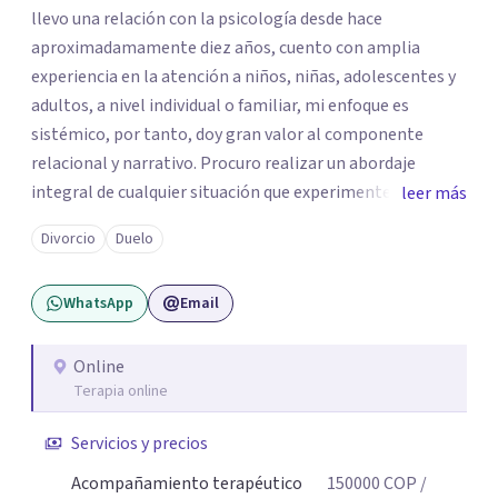
llevo una relación con la psicología desde hace
aproximadamamente diez años, cuento con amplia
experiencia en la atención a niños, niñas, adolescentes y
adultos, a nivel individual o familiar, mi enfoque es
sistémico, por tanto, doy gran valor al componente
relacional y narrativo. Procuro realizar un abordaje
integral de cualquier situación que experimenten mis
leer más
consultantes y así lograr una comprensión que favorezca
Divorcio
Duelo
procesos de aprendizaje significativo y potencializar así
la movilización de recursos en pro de la solución y el
WhatsApp
Email
bienestar.
Online
Terapia online
Servicios y precios
Acompañamiento terapéutico
150000
COP
/