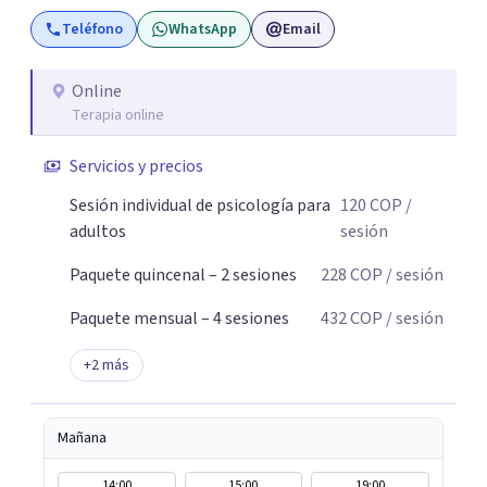
malestar emocional con mayor claridad y bienestar.
Teléfono
WhatsApp
Email
Online
Terapia online
Servicios y precios
Sesión individual de psicología para
120
COP
/
adultos
sesión
Paquete quincenal – 2 sesiones
228
COP
/ sesión
Paquete mensual – 4 sesiones
432
COP
/ sesión
+
2
más
Mañana
14:00
15:00
19:00