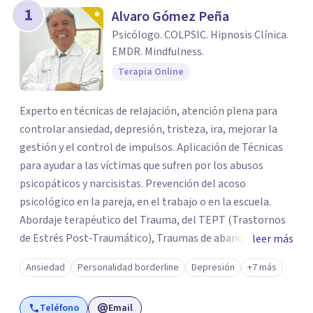
1
Alvaro Gómez Peña
Psicólogo. COLPSIC. Hipnosis Clínica.
EMDR. Mindfulness.
Terapia Online
Experto en técnicas de relajación, atención plena para
controlar ansiedad, depresión, tristeza, ira, mejorar la
gestión y el control de impulsos. Aplicación de Técnicas
para ayudar a las víctimas que sufren por los abusos
psicopáticos y narcisistas. Prevención del acoso
psicológico en la pareja, en el trabajo o en la escuela.
Abordaje terapéutico del Trauma, del TEPT (Trastornos
de Estrés Post-Traumático), Traumas de abandono, de
leer más
traición y otros. Psicoeducación para comprender y
Ansiedad
Personalidad borderline
Depresión
+7 más
abordar las relaciones narcisistas e identificar el espectro
psicópata. Baja autoestima, fobias, drogadicción,
Teléfono
Email
alcoholismo, ludopatia y otros.