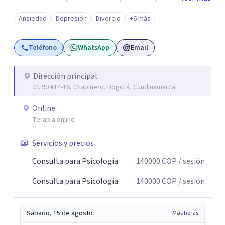
consulta no solo cargan con un síntoma: sienten que sus
Ansiedad
Depresión
Divorcio
+6 más
propias reacciones emocionales les complican más la
vida. Desde ahí trabajamos. No busco eliminar el
Teléfono
WhatsApp
Email
malestar a la fuerza. Prefiero entender qué lo sostiene y
trabajar desde eso, no en contra. Atiendo en Bogotá de
forma presencial y también online.
Dirección principal
Cl. 90 #14-16, Chapinero, Bogotá, Cundinamarca
Online
Terapia online
Servicios y precios
Consulta para Psicología
140000
COP
/ sesión
Consulta para Psicología
140000
COP
/ sesión
Sábado, 15 de agosto
Más horas