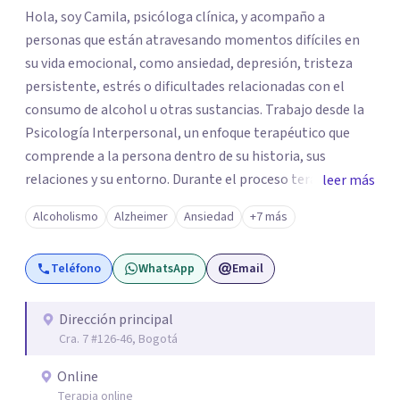
Hola, soy Camila, psicóloga clínica, y acompaño a
personas que están atravesando momentos difíciles en
su vida emocional, como ansiedad, depresión, tristeza
persistente, estrés o dificultades relacionadas con el
consumo de alcohol u otras sustancias. Trabajo desde la
Psicología Interpersonal, un enfoque terapéutico que
comprende a la persona dentro de su historia, sus
relaciones y su entorno. Durante el proceso terapéutico
leer más
exploramos cómo tus experiencias pasadas, tus vínculos
Alcoholismo
Alzheimer
Ansiedad
+7 más
y tu contexto actual influyen en tu bienestar emocional,
con el objetivo de generar cambios significativos y
Teléfono
WhatsApp
Email
duraderos en tu vida. Mi propósito como psicóloga es
ofrecer un espacio seguro, cálido y libre de juicios, donde
puedas sentirte escuchado(a). En terapia trabajaremos
Dirección principal
Cra. 7 #126-46, Bogotá
juntos para identificar tus recursos personales, fortalecer
tus herramientas emocionales y encontrar nuevas
Online
maneras de afrontar aquello que hoy te genera malestar.
Terapia online