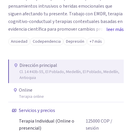
pensamientos intrusivos o heridas emocionales que
siguen afectando tu presente. Trabajo con EMDR, terapia
cognitivo-conductual y terapias contextuales basadas en
evidencia científica para promover cambios profundos y
leer más
duraderos. Atiendo adultos, adolescentes, parejas y
Ansiedad
Codependencia
Depresión
+7 más
familias de forma presencial en Medellín y online, en un
espacio seguro, cercano y profesional.
Dirección principal
Cl. 14 #43b-55, El Poblado, Medellín, El Poblado, Medellín,
Antioquia
Online
Terapia online
Servicios y precios
Terapia Individual (Online o
125000
COP
/
presencial)
sesión