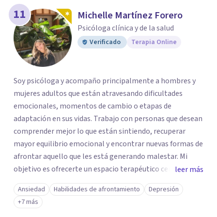
11
Michelle Martínez Forero
Psicóloga clínica y de la salud
Verificado
Terapia Online
Soy psicóloga y acompaño principalmente a hombres y
mujeres adultos que están atravesando dificultades
emocionales, momentos de cambio o etapas de
adaptación en sus vidas. Trabajo con personas que desean
comprender mejor lo que están sintiendo, recuperar
mayor equilibrio emocional y encontrar nuevas formas de
afrontar aquello que les está generando malestar. Mi
objetivo es ofrecerte un espacio terapéutico cercano,
leer más
seguro y libre de juicios, en el que puedas comprender
Ansiedad
Habilidades de afrontamiento
Depresión
mejor lo que estás viviendo, reconocer tus necesidades y
+7 más
desarrollar herramientas que te ayuden a afrontar tu