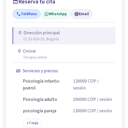
Reserva tu cita
Teléfono
WhatsApp
Email
Dirección principal
Cl. 52 #20-15, Bogotá
Online
Terapia online
Servicios y precios
Psicología infanto-
130000
COP
/
juvenil
sesión
Psicología adulto
100000
COP
/ sesión
psicología pareja
130000
COP
/ sesión
+
7
más