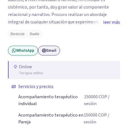
sistémico, por tanto, doy gran valor al componente
relacional y narrativo. Procuro realizar un abordaje
integral de cualquier situación que experimenten mis
leer más
consultantes y así lograr una comprensión que favorezca
Divorcio
Duelo
procesos de aprendizaje significativo y potencializar así
la movilización de recursos en pro de la solución y el
WhatsApp
Email
bienestar.
Online
Terapia online
Servicios y precios
Acompañamiento terapéutico
150000
COP
/
individual
sesión
Acompañamiento terapéutico en
150000
COP
/
Pareja
sesión