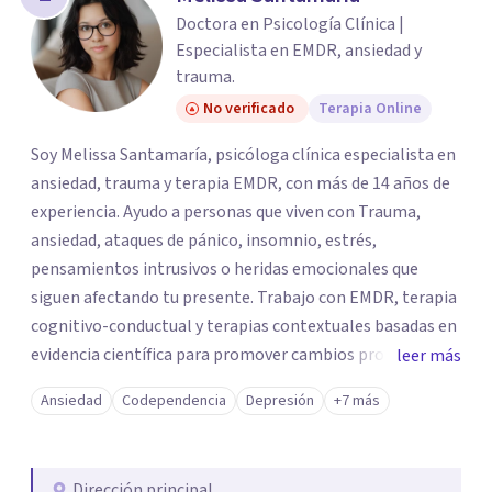
Doctora en Psicología Clínica |
Especialista en EMDR, ansiedad y
trauma.
No verificado
Terapia Online
Soy Melissa Santamaría, psicóloga clínica especialista en
ansiedad, trauma y terapia EMDR, con más de 14 años de
experiencia. Ayudo a personas que viven con Trauma,
ansiedad, ataques de pánico, insomnio, estrés,
pensamientos intrusivos o heridas emocionales que
siguen afectando tu presente. Trabajo con EMDR, terapia
cognitivo-conductual y terapias contextuales basadas en
evidencia científica para promover cambios profundos y
leer más
duraderos. Atiendo adultos, adolescentes, parejas y
Ansiedad
Codependencia
Depresión
+7 más
familias de forma presencial en Medellín y online, en un
espacio seguro, cercano y profesional.
Dirección principal