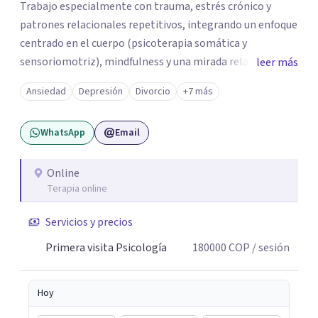
Trabajo especialmente con trauma, estrés crónico y
patrones relacionales repetitivos, integrando un enfoque
centrado en el cuerpo (psicoterapia somática y
sensoriomotriz), mindfulness y una mirada relacional y
leer más
psicodinámica. En terapia te ayudo a entender lo que te
Ansiedad
Depresión
Divorcio
+7 más
pasa sin juicio, a regular tu sistema nervioso y a
desarrollar recursos concretos para sentirte más
WhatsApp
Email
presente, estable y en paz contigo. También tengo
formación en constelaciones familiares a nivel individual,
lo que me permite abordar dinámicas profundas que
Online
Terapia online
pueden estar influyendo en tu historia y tus vínculos
actuales.
Servicios y precios
Primera visita Psicología
180000
COP
/ sesión
Hoy