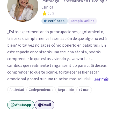
Psicóloga . Especialista en Psicología
Clínica
5
/ 5
Verificado
Terapia Online
¿Estás experimentando preocupaciones, agotamiento,
tristeza o simplemente la sensación de que algo no está
bien? ¿o tal vez no sabes cómo ponerlo en palabras.? En
este espacio encontrarás una escucha atenta, podrás
comprender lo que estás viviendo y avanzar hacia
cambios que realmente tengan sentido para ti. Si deseas
comprender lo que te ocurre, fortalecer el bienestar
emocional y construir una relación más saludable
leer más
contigo mismo y con los demás y sientes que este puede
Ansiedad
Codependencia
Depresión
+7 más
ser un buen momento para empezar, estaré dispuesta a
acompañarte en ese proceso.
WhatsApp
Email