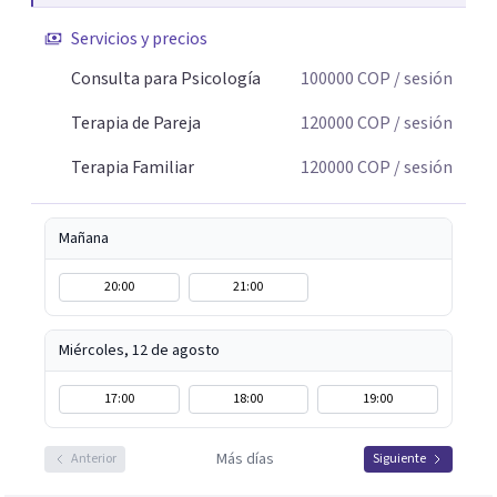
conflicto, para construir nuevas formas de entender la
Servicios y precios
historia personal, familiar o de pareja y promover
cambios que favorezcan el bienestar emocional y
Consulta para Psicología
100000
COP
/ sesión
relacional. La terapia es una oportunidad para
Terapia de Pareja
120000
COP
/ sesión
comprenderse, transformarse y construir relaciones más
conscientes y saludables. Te espero para acompañarte en
Terapia Familiar
120000
COP
/ sesión
tu proceso personal, familiar o de pareja.
Mañana
20:00
21:00
Miércoles, 12 de agosto
17:00
18:00
19:00
Más días
Anterior
Siguiente