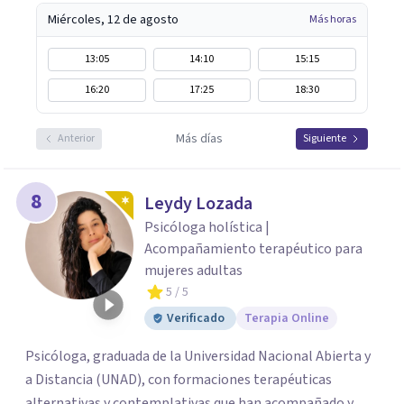
Miércoles, 12 de agosto
Más horas
13:05
14:10
15:15
16:20
17:25
18:30
Más días
Anterior
Siguiente
8
Leydy Lozada
Psicóloga holística |
Acompañamiento terapéutico para
mujeres adultas
5
/ 5
Verificado
Terapia Online
Psicóloga, graduada de la Universidad Nacional Abierta y
a Distancia (UNAD), con formaciones terapéuticas
alternativas y contemplativas que han acompañado y