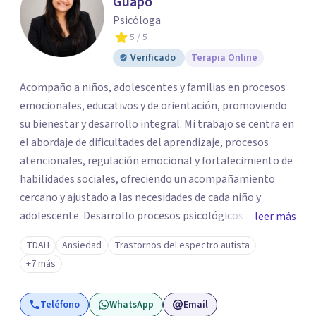
Guapo
Psicóloga
5
/ 5
Verificado
Terapia Online
Acompaño a niños, adolescentes y familias en procesos
emocionales, educativos y de orientación, promoviendo
su bienestar y desarrollo integral. Mi trabajo se centra en
el abordaje de dificultades del aprendizaje, procesos
atencionales, regulación emocional y fortalecimiento de
habilidades sociales, ofreciendo un acompañamiento
cercano y ajustado a las necesidades de cada niño y
adolescente. Desarrollo procesos psicológicos que
leer más
incluyen evaluación, orientación, intervención y
TDAH
Ansiedad
Trastornos del espectro autista
seguimiento, así como acompañamiento familiar,
+7 más
brindando espacios de escucha, contención y apoyo que
permiten a padres y cuidadores comprender mejor las
Teléfono
WhatsApp
Email
necesidades emocionales y educativas de sus hijos y