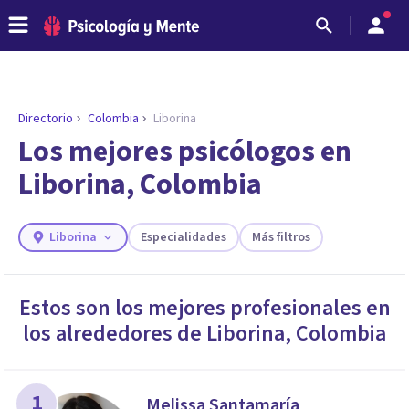
Directorio
Colombia
Liborina
ENCONTRAR MI TERAPEUTA
¿Necesitas ayuda para encontrar el
Los mejores psicólogos en
psicólogo adecuado?
Liborina, Colombia
Responde a unas breves preguntas y te ofreceremos
los profesionales que más se ajustan a tus
necesidades.
Liborina
Especialidades
Más filtros
Responder cuestionario
Estos son los mejores profesionales en
los alrededores de
Liborina
,
Colombia
1
Melissa Santamaría