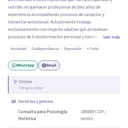
nutrido mi quehacer profesional de diez años de
experiencia acompañando procesos de sanación y
bienestar emocional. Actualmente trabajo
exclusivamente con mujeres adultas que atraviesan
procesos de transformación personal y sienten la
leer más
necesidad de tomar una pausa para reconectar consigo
Ansiedad
Codependencia
Depresión
+7 más
mismas y hacer un viaje de autoconocimiento profundo.
Mi propio camino profesional me llevó a trabajar antes
WhatsApp
Email
con niños, adolescentes y familias en contextos
educativos, sociales y comunitarios. Ese recorrido me
enseñó que el cambio real ocurre cuando la persona se
Online
Terapia online
siente vista, escuchada, acompañada; y sobre todo
cuando encuentra herramientas concretas que puede
Servicios y precios
llevar a su vida cotidiana. Hoy, esa experiencia se traduce
en un acompañamiento terapéutico, desde un enfoque
Consulta para Psicología
180000
COP
/
que une el rigor de la psicología con la sabiduría del
Holística
sesión
cuerpo, la presencia y la compasión.