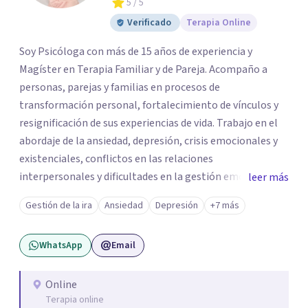
5
/ 5
Verificado
Terapia Online
Soy Psicóloga con más de 15 años de experiencia y
Magíster en Terapia Familiar y de Pareja. Acompaño a
personas, parejas y familias en procesos de
transformación personal, fortalecimiento de vínculos y
resignificación de sus experiencias de vida. Trabajo en el
abordaje de la ansiedad, depresión, crisis emocionales y
existenciales, conflictos en las relaciones
interpersonales y dificultades en la gestión emocional,
leer más
ofreciendo un espacio de escucha, comprensión y
Gestión de la ira
Ansiedad
Depresión
+7 más
acompañamiento terapéutico. Cada proceso terapéutico
es único. Por eso, en cada sesión se construye un espacio
WhatsApp
Email
seguro donde la palabra, las emociones y las experiencias
pueden ser comprendidas desde una mirada profunda y
humana. A través del análisis y la reflexión conjunta,
Online
Terapia online
buscamos identificar aquello que genera malestar o