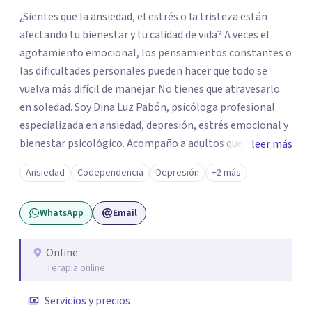
¿Sientes que la ansiedad, el estrés o la tristeza están
afectando tu bienestar y tu calidad de vida? A veces el
agotamiento emocional, los pensamientos constantes o
las dificultades personales pueden hacer que todo se
vuelva más difícil de manejar. No tienes que atravesarlo
en soledad. Soy Dina Luz Pabón, psicóloga profesional
especializada en ansiedad, depresión, estrés emocional y
bienestar psicológico. Acompaño a adultos que buscan
leer más
comprender lo que están viviendo, fortalecer su
Ansiedad
Codependencia
Depresión
+2 más
autoestima y recuperar el equilibrio emocional a través
de un espacio terapéutico seguro, empático y libre de
WhatsApp
Email
juicios. Trabajo desde un enfoque basado en la Psicología
Positiva, orientado a ayudarte no solo a comprender tu
malestar, sino también a potenciar tus recursos
Online
Terapia online
personales, desarrollar resiliencia y generar cambios
positivos y sostenibles en tu vida.
Servicios y precios