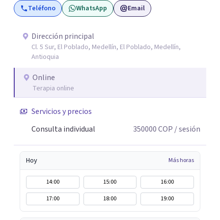
Teléfono
WhatsApp
Email
relación de pareja 2- Análisis conductual: evaluación de
comportamientos post-ruptura y patrones de
interacción 3- Soporte emocional: acompañamiento
Dirección principal
Cl. 5 Sur, El Poblado, Medellín, El Poblado, Medellín,
para la gestión del duelo afectivo
Antioquia
Online
Terapia online
Servicios y precios
Consulta individual
350000
COP
/ sesión
Hoy
Más horas
14:00
15:00
16:00
17:00
18:00
19:00