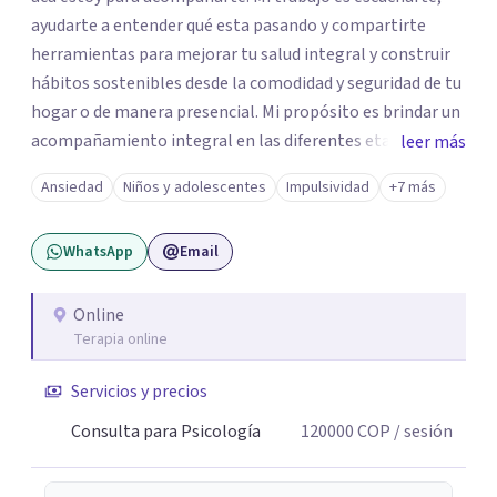
ayudarte a entender qué esta pasando y compartirte
herramientas para mejorar tu salud integral y construir
hábitos sostenibles desde la comodidad y seguridad de tu
hogar o de manera presencial. Mi propósito es brindar un
acompañamiento integral en las diferentes etapas de la
leer más
vida, adaptando la intervención a las necesidades de cada
Ansiedad
Niños y adolescentes
Impulsividad
+7 más
momento del ciclo vital. Un espacio enteramente
confidencial y seguro, con flexibilidad de horarios y una
WhatsApp
Email
atención personalizada. Durante mi trayectoria los
pacientes han destacado mi empatía, mi profesionalismo
y enfoque integral. Estoy a un mensaje de whatsapp si
Online
Terapia online
necesitas orientación "Tu bienestar es la prioridad, sin
importar la distancia"
Servicios y precios
Consulta para Psicología
120000
COP
/ sesión