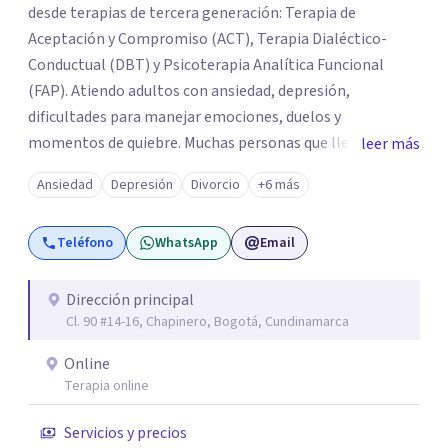
desde terapias de tercera generación: Terapia de
Aceptación y Compromiso (ACT), Terapia Dialéctico-
Conductual (DBT) y Psicoterapia Analítica Funcional
(FAP). Atiendo adultos con ansiedad, depresión,
dificultades para manejar emociones, duelos y
momentos de quiebre. Muchas personas que llegan a
leer más
consulta no solo cargan con un síntoma: sienten que sus
Ansiedad
Depresión
Divorcio
+6 más
propias reacciones emocionales les complican más la
vida. Desde ahí trabajamos. No busco eliminar el
Teléfono
WhatsApp
Email
malestar a la fuerza. Prefiero entender qué lo sostiene y
trabajar desde eso, no en contra. Atiendo en Bogotá de
forma presencial y también online.
Dirección principal
Cl. 90 #14-16, Chapinero, Bogotá, Cundinamarca
Online
Terapia online
Servicios y precios