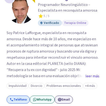
Programador Neurolingüístico -
Especialista en reconquista amorosa
5
/ 5
Verificado
Terapia Online
Soy Patrice Lafforgue, especialista en reconquista
amorosa. Desde hace más de 10 años, me especializo en
el acompañamiento integral de personas que atraviesan
procesos de ruptura amorosa y buscando una vía digna y
respetuosa para intentar reconstruir el vinculo amoroso.
Autor en la casa editorial PLANETA (sello DIANA):
"Recupera a tu ex con dignidad" - julio 2025 Mi
metodología se basa en una evaluación objetiva de
leer más
escenarios según la necesidad del paciente, centrada en
Impulsividad
Divorcio
Problemas emocionales
+4 más
tres ejes fundamentales: 1- Análisis de viabilidad:
estimación de probabilidades reales de recuperación de la
Teléfono
WhatsApp
Email
relación de pareja 2- Análisis conductual: evaluación de