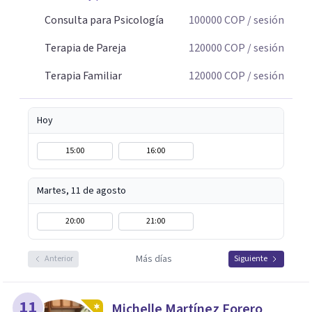
historia personal, familiar o de pareja y promover
cambios que favorezcan el bienestar emocional y
Consulta para Psicología
100000
COP
/ sesión
relacional. La terapia es una oportunidad para
Terapia de Pareja
120000
COP
/ sesión
comprenderse, transformarse y construir relaciones más
conscientes y saludables. Te espero para acompañarte en
Terapia Familiar
120000
COP
/ sesión
tu proceso personal, familiar o de pareja.
Hoy
15:00
16:00
Martes, 11 de agosto
20:00
21:00
Más días
Anterior
Siguiente
11
Michelle Martínez Forero