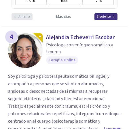
15:00
16:00
17:00
Más días
Anterior
Siguiente
4
Alejandra Echeverri Escobar
Psicologa con enfoque somático y
trauma
Terapia Online
Soy psicóloga y psicoterapeuta somática bilingüe, y
acompaño a personas que se sienten abrumadas,
ansiosas o desconectadas de sí mismas a recuperar
seguridad interna, claridad y bienestar emocional.
Trabajo especialmente con trauma, estrés crónico y
patrones relacionales repetitivos, integrando un enfoque
centrado en el cuerpo (psicoterapia somática y
sensoriomotriz), mindfulness y una mirada relacional y