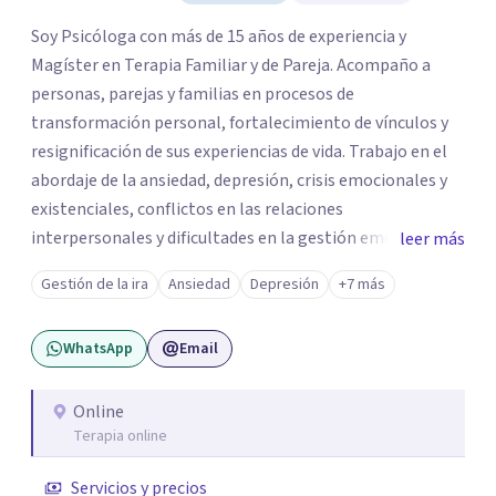
Soy Psicóloga con más de 15 años de experiencia y
Magíster en Terapia Familiar y de Pareja. Acompaño a
personas, parejas y familias en procesos de
transformación personal, fortalecimiento de vínculos y
resignificación de sus experiencias de vida. Trabajo en el
abordaje de la ansiedad, depresión, crisis emocionales y
existenciales, conflictos en las relaciones
interpersonales y dificultades en la gestión emocional,
leer más
ofreciendo un espacio de escucha, comprensión y
Gestión de la ira
Ansiedad
Depresión
+7 más
acompañamiento terapéutico. Cada proceso terapéutico
es único. Por eso, en cada sesión se construye un espacio
WhatsApp
Email
seguro donde la palabra, las emociones y las experiencias
pueden ser comprendidas desde una mirada profunda y
humana. A través del análisis y la reflexión conjunta,
Online
Terapia online
buscamos identificar aquello que genera malestar o
conflicto, para construir nuevas formas de entender la
Servicios y precios