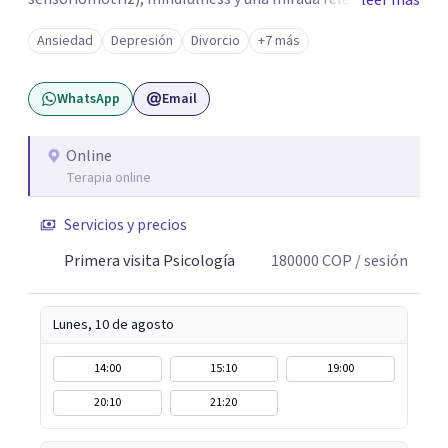
leer más
psicodinámica. En terapia te ayudo a entender lo que te
Ansiedad
Depresión
Divorcio
+7 más
pasa sin juicio, a regular tu sistema nervioso y a
desarrollar recursos concretos para sentirte más
WhatsApp
Email
presente, estable y en paz contigo. También tengo
formación en constelaciones familiares a nivel individual,
lo que me permite abordar dinámicas profundas que
Online
Terapia online
pueden estar influyendo en tu historia y tus vínculos
actuales.
Servicios y precios
Primera visita Psicología
180000
COP
/ sesión
Lunes, 10 de agosto
14:00
15:10
19:00
20:10
21:20