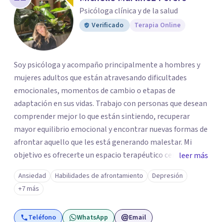
Psicóloga clínica y de la salud
Verificado
Terapia Online
Soy psicóloga y acompaño principalmente a hombres y
mujeres adultos que están atravesando dificultades
emocionales, momentos de cambio o etapas de
adaptación en sus vidas. Trabajo con personas que desean
comprender mejor lo que están sintiendo, recuperar
mayor equilibrio emocional y encontrar nuevas formas de
afrontar aquello que les está generando malestar. Mi
objetivo es ofrecerte un espacio terapéutico cercano,
leer más
seguro y libre de juicios, en el que puedas comprender
Ansiedad
Habilidades de afrontamiento
Depresión
mejor lo que estás viviendo, reconocer tus necesidades y
+7 más
desarrollar herramientas que te ayuden a afrontar tu
malestar emocional con mayor claridad y bienestar.
Teléfono
WhatsApp
Email