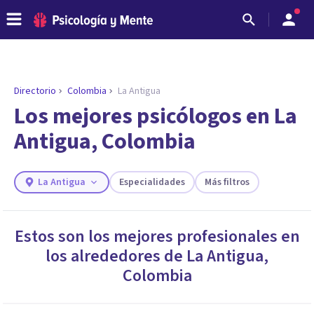
Directorio
Colombia
La Antigua
ENCONTRAR MI TERAPEUTA
¿Necesitas ayuda para encontrar el
Los mejores psicólogos en La
psicólogo adecuado?
Antigua, Colombia
Responde a unas breves preguntas y te ofreceremos
los profesionales que más se ajustan a tus
necesidades.
La Antigua
Especialidades
Más filtros
Responder cuestionario
Estos son los mejores profesionales en
los alrededores de
La Antigua
,
Colombia