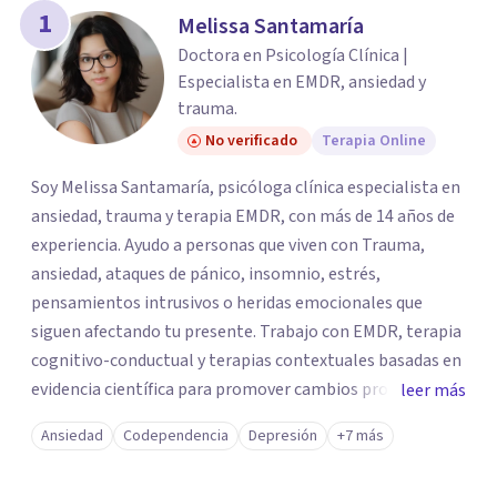
1
Melissa Santamaría
Doctora en Psicología Clínica |
Especialista en EMDR, ansiedad y
trauma.
No verificado
Terapia Online
Soy Melissa Santamaría, psicóloga clínica especialista en
ansiedad, trauma y terapia EMDR, con más de 14 años de
experiencia. Ayudo a personas que viven con Trauma,
ansiedad, ataques de pánico, insomnio, estrés,
pensamientos intrusivos o heridas emocionales que
siguen afectando tu presente. Trabajo con EMDR, terapia
cognitivo-conductual y terapias contextuales basadas en
evidencia científica para promover cambios profundos y
leer más
duraderos. Atiendo adultos, adolescentes, parejas y
Ansiedad
Codependencia
Depresión
+7 más
familias de forma presencial en Medellín y online, en un
espacio seguro, cercano y profesional.