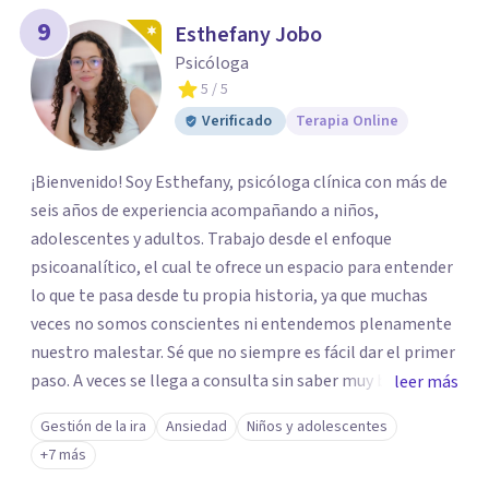
9
Esthefany Jobo
Psicóloga
5
/ 5
Verificado
Terapia Online
¡Bienvenido! Soy Esthefany, psicóloga clínica con más de
seis años de experiencia acompañando a niños,
adolescentes y adultos. Trabajo desde el enfoque
psicoanalítico, el cual te ofrece un espacio para entender
lo que te pasa desde tu propia historia, ya que muchas
veces no somos conscientes ni entendemos plenamente
nuestro malestar. Sé que no siempre es fácil dar el primer
paso. A veces se llega a consulta sin saber muy bien qué
leer más
decir, o sintiendo que algo no anda bien pero sin poder
Gestión de la ira
Ansiedad
Niños y adolescentes
nombrarlo. Mi intención es acompañarte en ese proceso,
+7 más
sin juicios y a tu propio ritmo, para que lo que hoy te pesa