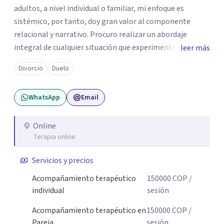
adultos, a nivel individual o familiar, mi enfoque es
sistémico, por tanto, doy gran valor al componente
relacional y narrativo. Procuro realizar un abordaje
integral de cualquier situación que experimenten mis
leer más
consultantes y así lograr una comprensión que favorezca
Divorcio
Duelo
procesos de aprendizaje significativo y potencializar así
la movilización de recursos en pro de la solución y el
WhatsApp
Email
bienestar.
Online
Terapia online
Servicios y precios
Acompañamiento terapéutico
150000
COP
/
individual
sesión
Acompañamiento terapéutico en
150000
COP
/
Pareja
sesión