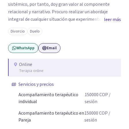
sistémico, por tanto, doy gran valor al componente
relacional y narrativo. Procuro realizar un abordaje
integral de cualquier situación que experimenten mis
leer más
consultantes y así lograr una comprensión que favorezca
Divorcio
Duelo
procesos de aprendizaje significativo y potencializar así
la movilización de recursos en pro de la solución y el
WhatsApp
Email
bienestar.
Online
Terapia online
Servicios y precios
Acompañamiento terapéutico
150000
COP
/
individual
sesión
Acompañamiento terapéutico en
150000
COP
/
Pareja
sesión