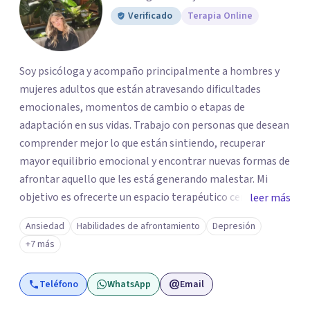
Verificado
Terapia Online
Soy psicóloga y acompaño principalmente a hombres y
mujeres adultos que están atravesando dificultades
emocionales, momentos de cambio o etapas de
adaptación en sus vidas. Trabajo con personas que desean
comprender mejor lo que están sintiendo, recuperar
mayor equilibrio emocional y encontrar nuevas formas de
afrontar aquello que les está generando malestar. Mi
objetivo es ofrecerte un espacio terapéutico cercano,
leer más
seguro y libre de juicios, en el que puedas comprender
Ansiedad
Habilidades de afrontamiento
Depresión
mejor lo que estás viviendo, reconocer tus necesidades y
+7 más
desarrollar herramientas que te ayuden a afrontar tu
malestar emocional con mayor claridad y bienestar.
Teléfono
WhatsApp
Email