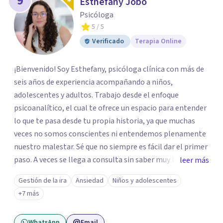
9
Esthefany Jobo
Psicóloga
5
/ 5
Verificado
Terapia Online
¡Bienvenido! Soy Esthefany, psicóloga clínica con más de
seis años de experiencia acompañando a niños,
adolescentes y adultos. Trabajo desde el enfoque
psicoanalítico, el cual te ofrece un espacio para entender
lo que te pasa desde tu propia historia, ya que muchas
veces no somos conscientes ni entendemos plenamente
nuestro malestar. Sé que no siempre es fácil dar el primer
paso. A veces se llega a consulta sin saber muy bien qué
leer más
decir, o sintiendo que algo no anda bien pero sin poder
Gestión de la ira
Ansiedad
Niños y adolescentes
nombrarlo. Mi intención es acompañarte en ese proceso,
+7 más
sin juicios y a tu propio ritmo, para que lo que hoy te pesa
pueda pensarse y transformarse.
WhatsApp
Email