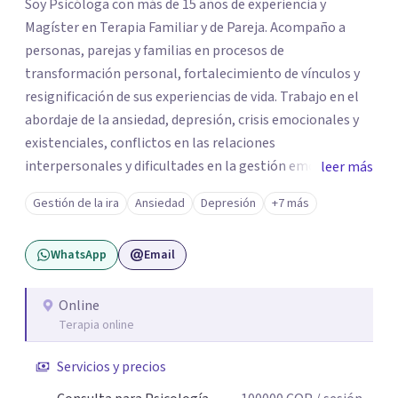
Soy Psicóloga con más de 15 años de experiencia y
Magíster en Terapia Familiar y de Pareja. Acompaño a
personas, parejas y familias en procesos de
transformación personal, fortalecimiento de vínculos y
resignificación de sus experiencias de vida. Trabajo en el
abordaje de la ansiedad, depresión, crisis emocionales y
existenciales, conflictos en las relaciones
interpersonales y dificultades en la gestión emocional,
leer más
ofreciendo un espacio de escucha, comprensión y
Gestión de la ira
Ansiedad
Depresión
+7 más
acompañamiento terapéutico. Cada proceso terapéutico
es único. Por eso, en cada sesión se construye un espacio
WhatsApp
Email
seguro donde la palabra, las emociones y las experiencias
pueden ser comprendidas desde una mirada profunda y
humana. A través del análisis y la reflexión conjunta,
Online
Terapia online
buscamos identificar aquello que genera malestar o
conflicto, para construir nuevas formas de entender la
Servicios y precios
historia personal, familiar o de pareja y promover
cambios que favorezcan el bienestar emocional y