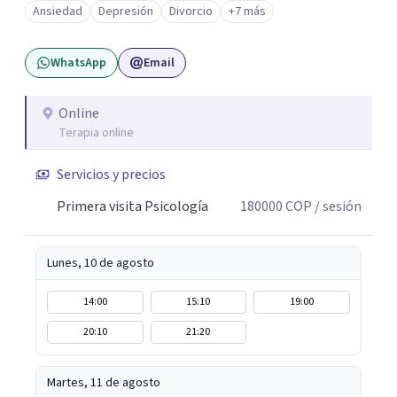
Ansiedad
Depresión
Divorcio
+7 más
pasa sin juicio, a regular tu sistema nervioso y a
desarrollar recursos concretos para sentirte más
WhatsApp
Email
presente, estable y en paz contigo. También tengo
formación en constelaciones familiares a nivel individual,
lo que me permite abordar dinámicas profundas que
Online
Terapia online
pueden estar influyendo en tu historia y tus vínculos
actuales.
Servicios y precios
Primera visita Psicología
180000
COP
/ sesión
Lunes, 10 de agosto
14:00
15:10
19:00
20:10
21:20
Martes, 11 de agosto