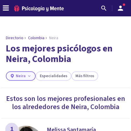
Directorio
Colombia
Neira
ENCONTRAR MI TERAPEUTA
¿Necesitas ayuda para encontrar el
Los mejores psicólogos en
psicólogo adecuado?
Neira, Colombia
Responde a unas breves preguntas y te ofreceremos
los profesionales que más se ajustan a tus
necesidades.
Neira
Especialidades
Más filtros
Responder cuestionario
Estos son los mejores profesionales en
los alrededores de
Neira
,
Colombia
1
Melissa Santamaría