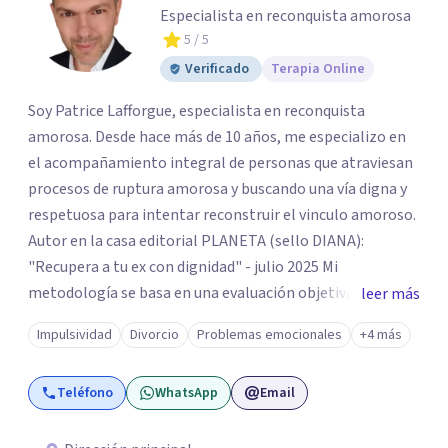
Especialista en reconquista amorosa
5
/ 5
Verificado
Terapia Online
Soy Patrice Lafforgue, especialista en reconquista
amorosa. Desde hace más de 10 años, me especializo en
el acompañamiento integral de personas que atraviesan
procesos de ruptura amorosa y buscando una vía digna y
respetuosa para intentar reconstruir el vinculo amoroso.
Autor en la casa editorial PLANETA (sello DIANA):
"Recupera a tu ex con dignidad" - julio 2025 Mi
metodología se basa en una evaluación objetiva de
leer más
escenarios según la necesidad del paciente, centrada en
Impulsividad
Divorcio
Problemas emocionales
+4 más
tres ejes fundamentales: 1- Análisis de viabilidad:
estimación de probabilidades reales de recuperación de la
Teléfono
WhatsApp
Email
relación de pareja 2- Análisis conductual: evaluación de
comportamientos post-ruptura y patrones de