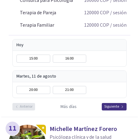
Consulta para Psicología
100000
COP
/ sesión
relacional. La terapia es una oportunidad para
Terapia de Pareja
120000
COP
/ sesión
comprenderse, transformarse y construir relaciones más
conscientes y saludables. Te espero para acompañarte en
Terapia Familiar
120000
COP
/ sesión
tu proceso personal, familiar o de pareja.
Hoy
15:00
16:00
Martes, 11 de agosto
20:00
21:00
Más días
Anterior
Siguiente
11
Michelle Martínez Forero
Psicóloga clínica y de la salud