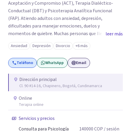
Aceptación y Compromiso (ACT), Terapia Dialéctico-
Conductual (DBT) y Psicoterapia Analítica Funcional
(FAP). Atiendo adultos con ansiedad, depresión,
dificultades para manejar emociones, duelos y
momentos de quiebre. Muchas personas que llegan a
leer más
consulta no solo cargan con un síntoma: sienten que sus
Ansiedad
Depresión
Divorcio
+6 más
propias reacciones emocionales les complican más la
vida. Desde ahí trabajamos. No busco eliminar el
Teléfono
WhatsApp
Email
malestar a la fuerza. Prefiero entender qué lo sostiene y
trabajar desde eso, no en contra. Atiendo en Bogotá de
forma presencial y también online.
Dirección principal
Cl. 90 #14-16, Chapinero, Bogotá, Cundinamarca
Online
Terapia online
Servicios y precios
Consulta para Psicología
140000
COP
/ sesión