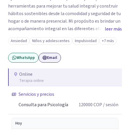
herramientas para mejorar tu salud integral y construir
hábitos sostenibles desde la comodidad y seguridad de tu
hogar o de manera presencial. Mi propósito es brindar un
acompañamiento integral en las diferentes etapas de la
leer más
vida, adaptando la intervención a las necesidades de cada
Ansiedad
Niños y adolescentes
Impulsividad
+7 más
momento del ciclo vital. Un espacio enteramente
confidencial y seguro, con flexibilidad de horarios y una
WhatsApp
Email
atención personalizada. Durante mi trayectoria los
pacientes han destacado mi empatía, mi profesionalismo
y enfoque integral. Estoy a un mensaje de whatsapp si
Online
Terapia online
necesitas orientación "Tu bienestar es la prioridad, sin
importar la distancia"
Servicios y precios
Consulta para Psicología
120000
COP
/ sesión
Hoy