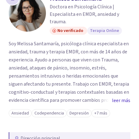
Doctora en Psicología Clínica |
Especialista en EMDR, ansiedad y
trauma.
No verificado
Terapia Online
Soy Melissa Santamaría, psicóloga clínica especialista en
ansiedad, trauma y terapia EMDR, con más de 14 años de
experiencia. Ayudo a personas que viven con Trauma,
ansiedad, ataques de pánico, insomnio, estrés,
pensamientos intrusivos o heridas emocionales que
siguen afectando tu presente. Trabajo con EMDR, terapia
cognitivo-conductual y terapias contextuales basadas en
evidencia científica para promover cambios profundos y
leer más
duraderos. Atiendo adultos, adolescentes, parejas y
Ansiedad
Codependencia
Depresión
+7 más
familias de forma presencial en Medellín y online, en un
espacio seguro, cercano y profesional.
Dirección principal