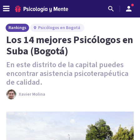
Rankings
Psicólogos en Bogotá
Los 14 mejores Psicólogos en
Suba (Bogotá)
En este distrito de la capital puedes
encontrar asistencia psicoterapéutica
de calidad.
Xavier Molina