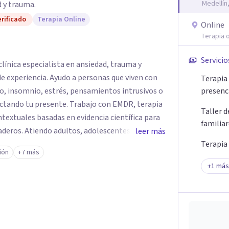
Medellín
 y trauma.
rificado
Terapia Online
Online
Terapia o
Servicio
línica especialista en ansiedad, trauma y
e experiencia. Ayudo a personas que viven con
Terapia 
o, insomnio, estrés, pensamientos intrusivos o
presenc
ctando tu presente. Trabajo con EMDR, terapia
Taller 
textuales basadas en evidencia científica para
familia
eros. Atiendo adultos, adolescentes, parejas y
leer más
ellín y online, en un espacio seguro, cercano y
Terapia
ión
+7 más
+
1
más