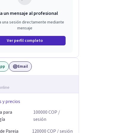
a un mensaje al profesional
a una sesión directamente mediante
mensaje
Ver perfil completo
App
Email
online
s y precios
a para
100000
COP
/
gía
sesión
 de Pareja
120000
COP
/ sesión