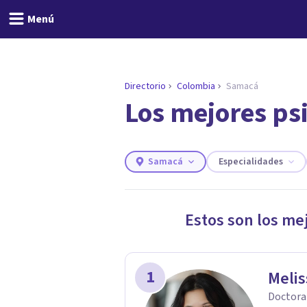
Menú
Directorio
Colombia
Samacá
Los mejores ps
ENCONTRAR MI TERAPEUTA
¿Necesitas ayuda para 
Responde a unas breves preguntas y 
Responder cuestionario
Samacá
Especialidades
Estos son los me
1
Melis
Doctora 