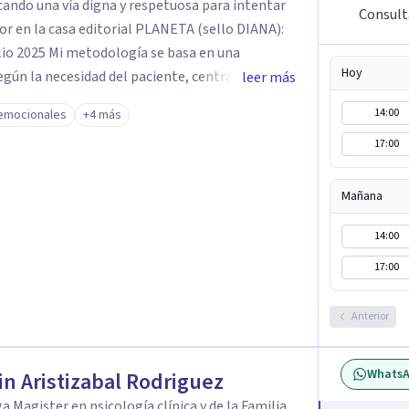
ando una vía digna y respetuosa para intentar
Consulta
or en la casa editorial PLANETA (sello DIANA):
se basa en una
Hoy
egún la necesidad del paciente, centrada en tres
leer más
14:00
emocionales
+4 más
uación de
17:00
teracción 3- Soporte emocional:
l duelo afectivo
Mañana
14:00
17:00
Anterior
Whats
n Aristizabal Rodriguez
a Magister en psicología clínica y de la Familia