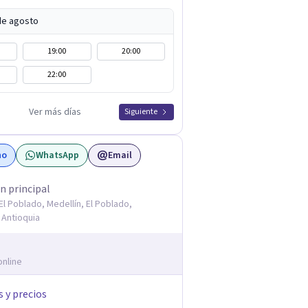
de agosto
19:00
20:00
22:00
Ver más días
Siguiente
no
WhatsApp
Email
n principal
, El Poblado, Medellín, El Poblado,
 Antioquia
online
s y precios