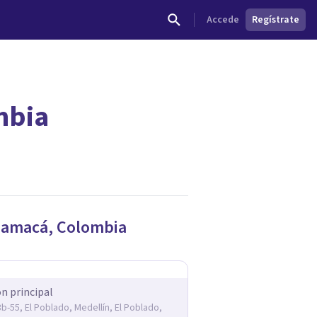
Accede
Regístrate
mbia
dades.
amacá
,
Colombia
ón principal
3b-55, El Poblado, Medellín, El Poblado,