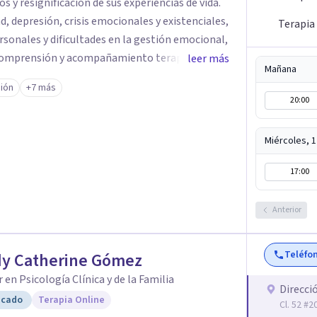
s y resignificación de sus experiencias de vida.
d, depresión, crisis emocionales y existenciales,
Terapia
ersonales y dificultades en la gestión emocional,
 comprensión y acompañamiento terapéutico.
leer más
Mañana
Por eso, en cada sesión se construye un espacio
ión
+7 más
nes y las experiencias pueden ser
20:00
unda y humana. A través del análisis y la
ficar aquello que genera malestar o conflicto,
Miércoles, 
ender la historia personal, familiar o de pareja
el bienestar emocional y relacional. La terapia
17:00
rse, transformarse y construir relaciones más
o para acompañarte en tu proceso personal,
Anterior
Teléfo
y Catherine Gómez
 en Psicología Clínica y de la Familia
Direcci
icado
Terapia Online
Cl. 52 #