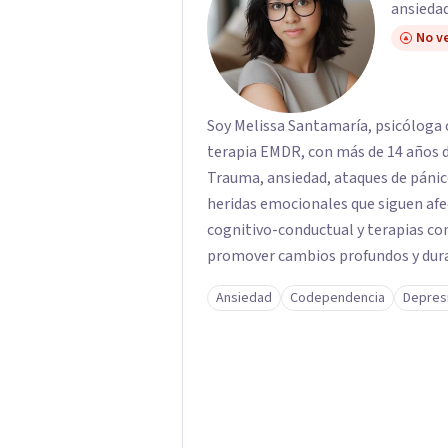
ansiedad
No ve
Soy Melissa Santamaría, psicóloga c
terapia EMDR, con más de 14 años d
Trauma, ansiedad, ataques de pánic
heridas emocionales que siguen afe
cognitivo-conductual y terapias con
promover cambios profundos y durad
familias de forma presencial en Med
Ansiedad
Codependencia
Depres
profesional.