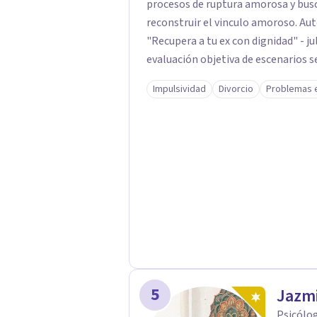
procesos de ruptura amorosa y busc
reconstruir el vinculo amoroso. Aut
"Recupera a tu ex con dignidad" - julio 2025 Mi metodología 
evaluación objetiva de escenarios s
ejes fundamentales: 1- Análisis de viabilidad: estimación de probabilidades reales
Impulsividad
Divorcio
Problemas 
de recuperación de la relación de pareja 2- Análisis conductual: eval
comportamientos post-ruptura y patrones de in
acompañamiento para la gestión de
5
Jazmi
Psicólog