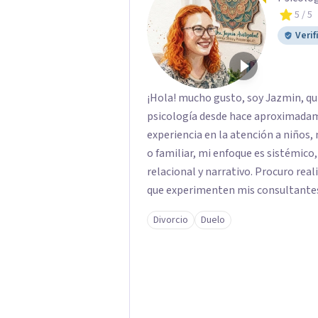
5
/ 5
Verif
¡Hola! mucho gusto, soy Jazmin, qui
psicología desde hace aproximada
experiencia en la atención a niños, 
o familiar, mi enfoque es sistémico
relacional y narrativo. Procuro real
que experimenten mis consultantes
procesos de aprendizaje significativ
Divorcio
Duelo
en pro de la solución y el bienestar.