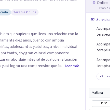
Online
Terapia 
icado
Terapia Online
Servicio
Acompa
siera que supieras que llevo una relación con la
terapéut
mamente diez años, cuento con amplia
Acompa
niñas, adolescentes y adultos, a nivel individual
terapéu
, por tanto, doy gran valor al componente
izar un abordaje integral de cualquier situación
Acompa
 y así lograr una comprensión que favorezca
terapéu
leer más
o y potencializar así la movilización de recursos
+
3
más
Mañana
22:30