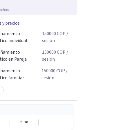
online
s y precios
ñamiento
150000
COP
/
ico individual
sesión
ñamiento
150000
COP
/
tico en Pareja
sesión
ñamiento
150000
COP
/
tico familiar
sesión
23:30