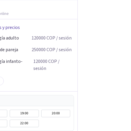
nline
s y precios
gía adulto
120000
COP
/ sesión
 de pareja
250000
COP
/ sesión
gía infanto-
120000
COP
/
sesión
19:00
20:00
22:00