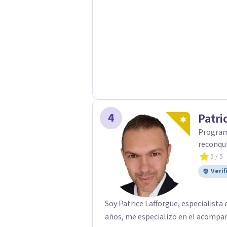
4
Patri
Programa
reconqu
5
/ 5
Verif
Soy Patrice Lafforgue, especialist
años, me especializo en el acompa