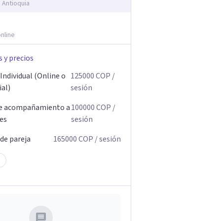
, Antioquia
nline
s y precios
Individual (Online o
125000
COP
/
ial)
sesión
de acompañamiento a
100000
COP
/
res
sesión
 de pareja
165000
COP
/ sesión