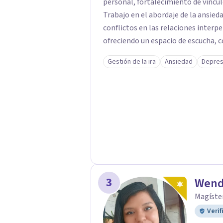
personal, fortalecimiento de vínculo
Trabajo en el abordaje de la ansieda
conflictos en las relaciones interp
ofreciendo un espacio de escucha,
Cada proceso terapéutico es único. 
Gestión de la ira
Ansiedad
Depres
seguro donde la palabra, las emocio
comprendidas desde una mirada prof
reflexión conjunta, buscamos identi
para construir nuevas formas de ent
y promover cambios que favorezcan 
es una oportunidad para comprende
conscientes y saludables. Te esper
familiar o de pareja.
3
Wend
Magíster
Verif