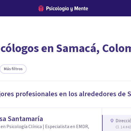
icólogos en Samacá, Colo
encontrar el psicólogo adecuado?
te ofreceremos los profesionales que más se ajustan a tus necesi
Más filtros
jores profesionales en los alrededores de
S
sa Santamaría
Direcci
en Psicología Clínica | Especialista en EMDR,
Cl. 14 #4