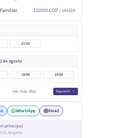
 Familiar
120000
COP
/ sesión
21:00
12 de agosto
18:00
19:00
Ver más días
Siguiente
no
WhatsApp
Email
ón principal
20-15, Bogotá