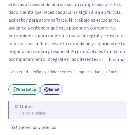
Si estas atravesando una situación complicada o te has
dado cuenta que necesitas aclarar algún área en tu vida,
acá estoy para acompañarte. Mi trabajo es escucharte,
ayudarte a entender qué esta pasando y compartirte
herramientas para mejorar tu salud integral y construir
hábitos sostenibles desde la comodidad y seguridad de tu
hogar o de manera presencial. Mi propósito es brindar un
acompañamiento integral en las diferentes etapas de la
leer más
vida, adaptando la intervención a las necesidades de cada
Ansiedad
Niños y adolescentes
Impulsividad
+7 más
momento del ciclo vital. Un espacio enteramente
confidencial y seguro, con flexibilidad de horarios y una
WhatsApp
Email
atención personalizada. Durante mi trayectoria los
pacientes han destacado mi empatía, mi profesionalismo
y enfoque integral. Estoy a un mensaje de whatsapp si
Online
Terapia online
necesitas orientación "Tu bienestar es la prioridad, sin
importar la distancia"
Servicios y precios