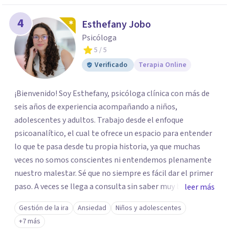
4
Esthefany Jobo
Psicóloga
5
/ 5
Verificado
Terapia Online
¡Bienvenido! Soy Esthefany, psicóloga clínica con más de
seis años de experiencia acompañando a niños,
adolescentes y adultos. Trabajo desde el enfoque
psicoanalítico, el cual te ofrece un espacio para entender
lo que te pasa desde tu propia historia, ya que muchas
veces no somos conscientes ni entendemos plenamente
nuestro malestar. Sé que no siempre es fácil dar el primer
paso. A veces se llega a consulta sin saber muy bien qué
leer más
decir, o sintiendo que algo no anda bien pero sin poder
Gestión de la ira
Ansiedad
Niños y adolescentes
nombrarlo. Mi intención es acompañarte en ese proceso,
+7 más
sin juicios y a tu propio ritmo, para que lo que hoy te pesa