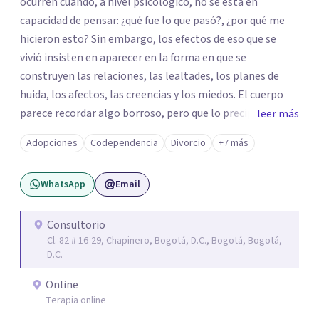
ocurren cuando, a nivel psicológico, no se está en
capacidad de pensar: ¿qué fue lo que pasó?, ¿por qué me
hicieron esto? Sin embargo, los efectos de eso que se
vivió insisten en aparecer en la forma en que se
construyen las relaciones, las lealtades, los planes de
huida, los afectos, las creencias y los miedos. El cuerpo
parece recordar algo borroso, pero que lo precipita a
leer más
reaccionar cuando siente una amenaza. Algunas personas
Adopciones
Codependencia
Divorcio
+7 más
parecen notar que algo pasa y, de vez en cuando, en la
propia persona aparece la pregunta: ¿tendrá que ver esto
WhatsApp
Email
con lo que me pasó? De las violencias es difícil hablar con
las personas cercanas: a veces porque se les quiere
proteger de esa historia difícil; a veces, por la misma duda
Consultorio
Cl. 82 # 16-29, Chapinero, Bogotá, D.C., Bogotá, Bogotá,
que se tiene sobre lo que pasó; y, a veces, por los silencios
D.C.
que se impusieron para no hablar. Te propongo una
psicoterapia para ayudar a integrar eso que pasó y para
Online
ayudar a pensar todo lo que generó. Soltar el lazo con el
Terapia online
trauma implica entender la dimensión de lo que ocurrió,