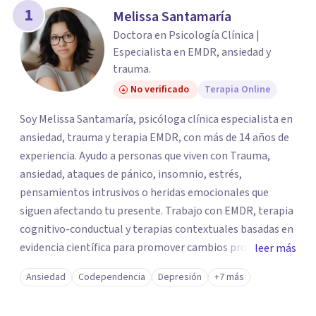
los profesionales que más se ajustan a tus
1
Melissa Santamaría
necesidades.
Doctora en Psicología Clínica |
Responder cuestionario
Especialista en EMDR, ansiedad y
trauma.
No verificado
Terapia Online
Soy Melissa Santamaría, psicóloga clínica especialista en
ansiedad, trauma y terapia EMDR, con más de 14 años de
experiencia. Ayudo a personas que viven con Trauma,
ansiedad, ataques de pánico, insomnio, estrés,
pensamientos intrusivos o heridas emocionales que
siguen afectando tu presente. Trabajo con EMDR, terapia
cognitivo-conductual y terapias contextuales basadas en
evidencia científica para promover cambios profundos y
leer más
duraderos. Atiendo adultos, adolescentes, parejas y
Ansiedad
Codependencia
Depresión
+7 más
familias de forma presencial en Medellín y online, en un
espacio seguro, cercano y profesional.