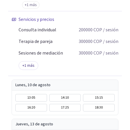
+1 más
de quienes estuvieron, de quienes agredieron o de quienes
no protegieron.
Servicios y precios
Consulta individual
200000
COP
/ sesión
Terapia de pareja
300000
COP
/ sesión
Sesiones de mediación
300000
COP
/ sesión
+
1
más
Lunes, 10 de agosto
13:05
14:10
15:15
16:20
17:25
18:30
Jueves, 13 de agosto