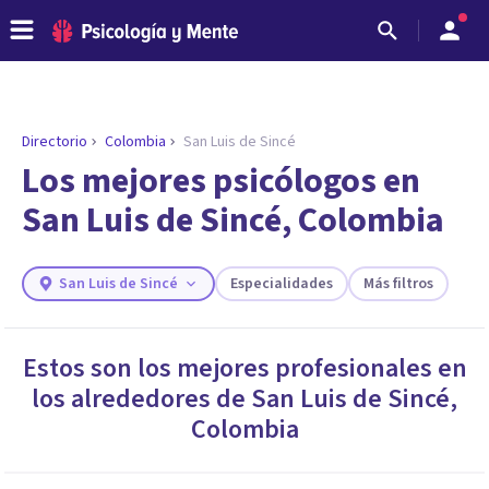
Directorio
Colombia
San Luis de Sincé
Los mejores psicólogos en
San Luis de Sincé, Colombia
San Luis de Sincé
Especialidades
Más filtros
Estos son los mejores profesionales en
los alrededores de
San Luis de Sincé
,
ENCONTRAR MI TERAPEUTA
¿Necesitas ayuda para encontrar el
Colombia
psicólogo adecuado?
Responde a unas breves preguntas y te ofreceremos