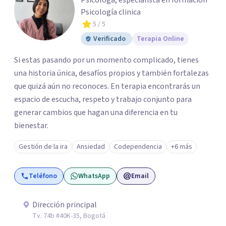
Psicóloga, especialista en formación
Psicología clinica
5
/ 5
Verificado
Terapia Online
Si estas pasando por un momento complicado, tienes
una historia única, desafíos propios y también fortalezas
que quizá aún no reconoces. En terapia encontrarás un
espacio de escucha, respeto y trabajo conjunto para
generar cambios que hagan una diferencia en tu
bienestar.
Gestión de la ira
Ansiedad
Codependencia
+6 más
Teléfono
WhatsApp
Email
Dirección principal
Tv. 74b #40K-35, Bogotá