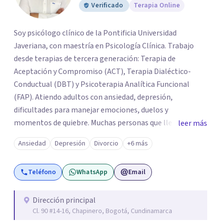
Verificado
Terapia Online
Soy psicólogo clínico de la Pontificia Universidad
Javeriana, con maestría en Psicología Clínica. Trabajo
desde terapias de tercera generación: Terapia de
Aceptación y Compromiso (ACT), Terapia Dialéctico-
Conductual (DBT) y Psicoterapia Analítica Funcional
(FAP). Atiendo adultos con ansiedad, depresión,
dificultades para manejar emociones, duelos y
momentos de quiebre. Muchas personas que llegan a
leer más
consulta no solo cargan con un síntoma: sienten que sus
Ansiedad
Depresión
Divorcio
+6 más
propias reacciones emocionales les complican más la
vida. Desde ahí trabajamos. No busco eliminar el
Teléfono
WhatsApp
Email
malestar a la fuerza. Prefiero entender qué lo sostiene y
trabajar desde eso, no en contra. Atiendo en Bogotá de
forma presencial y también online.
Dirección principal
Cl. 90 #14-16, Chapinero, Bogotá, Cundinamarca