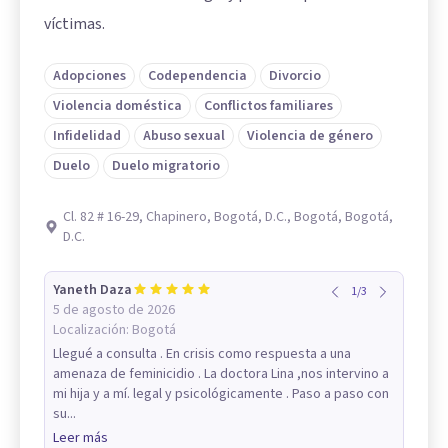
víctimas.
Adopciones
Codependencia
Divorcio
Violencia doméstica
Conflictos familiares
Infidelidad
Abuso sexual
Violencia de género
Duelo
Duelo migratorio
Cl. 82 # 16-29, Chapinero, Bogotá, D.C., Bogotá, Bogotá,
D.C.
Yaneth Daza
1
/
3
5 de agosto de 2026
Localización:
Bogotá
Llegué a consulta . En crisis como respuesta a una
amenaza de feminicidio . La doctora Lina ,nos intervino a
mi hija y a mí. legal y psicológicamente . Paso a paso con
su...
Leer más