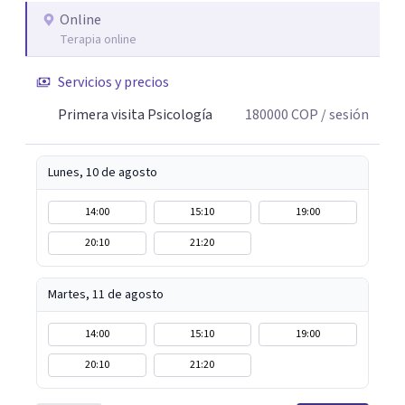
lo que me permite abordar dinámicas profundas que
Online
Terapia online
pueden estar influyendo en tu historia y tus vínculos
actuales.
Servicios y precios
Primera visita Psicología
180000
COP
/ sesión
Lunes, 10 de agosto
14:00
15:10
19:00
20:10
21:20
Martes, 11 de agosto
14:00
15:10
19:00
20:10
21:20