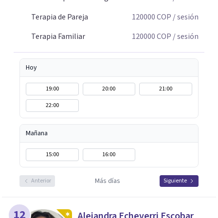
relacional. La terapia es una oportunidad para
Terapia de Pareja
120000
COP
/ sesión
comprenderse, transformarse y construir relaciones más
conscientes y saludables. Te espero para acompañarte en
Terapia Familiar
120000
COP
/ sesión
tu proceso personal, familiar o de pareja.
Hoy
19:00
20:00
21:00
22:00
Mañana
15:00
16:00
Más días
Anterior
Siguiente
12
Alejandra Echeverri Escobar