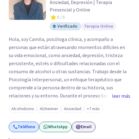
Ansiedad, Depresión | Terapia
Presencial y Online
5
/ 5
Verificado
Terapia Online
Hola, soy Camila, psicóloga clínica, y acompaño a
personas que están atravesando momentos difíciles en
su vida emocional, como ansiedad, depresión, tristeza
persistente, estrés o dificultades relacionadas con el
consumo de alcohol u otras sustancias. Trabajo desde la
Psicología Interpersonal, un enfoque terapéutico que
comprende a la persona dentro de su historia, sus
relaciones y su entorno. Durante el proceso terapéutico
leer más
exploramos cómo tus experiencias pasadas, tus vínculos
Alcoholismo
Alzheimer
Ansiedad
+7 más
y tu contexto actual influyen en tu bienestar emocional,
con el objetivo de generar cambios significativos y
Teléfono
WhatsApp
Email
duraderos en tu vida. Mi propósito como psicóloga es
ofrecer un espacio seguro, cálido y libre de juicios, donde