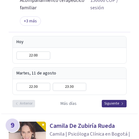
Acompañamiento terapéutico
150000
COP
/
familiar
sesión
+
3
más
Hoy
22:00
Martes, 11 de agosto
22:30
23:30
Más días
Anterior
Siguiente
9
Camila De Zubiría Rueda
Camila | Psicóloga Clínica en Bogotá |