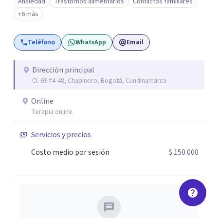
Ansiedad
Trastornos alimentarios
Conflictos familiares
puedas entender lo que te ocurre y encontrar nuevas
+6 más
formas de estar mejor.
Teléfono
WhatsApp
Email
Dirección principal
Cl. 69 #4-48, Chapinero, Bogotá, Cundinamarca
Online
Terapia online
Servicios y precios
Costo medio por sesión
$ 150.000