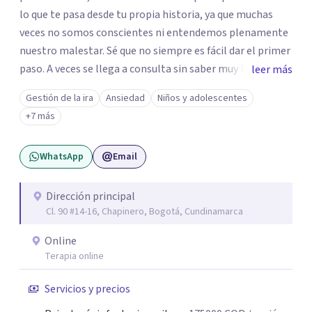
lo que te pasa desde tu propia historia, ya que muchas
veces no somos conscientes ni entendemos plenamente
nuestro malestar. Sé que no siempre es fácil dar el primer
paso. A veces se llega a consulta sin saber muy bien qué
leer más
decir, o sintiendo que algo no anda bien pero sin poder
Gestión de la ira
Ansiedad
Niños y adolescentes
nombrarlo. Mi intención es acompañarte en ese proceso,
+7 más
sin juicios y a tu propio ritmo, para que lo que hoy te pesa
pueda pensarse y transformarse.
WhatsApp
Email
Dirección principal
Cl. 90 #14-16, Chapinero, Bogotá, Cundinamarca
Online
Terapia online
Servicios y precios