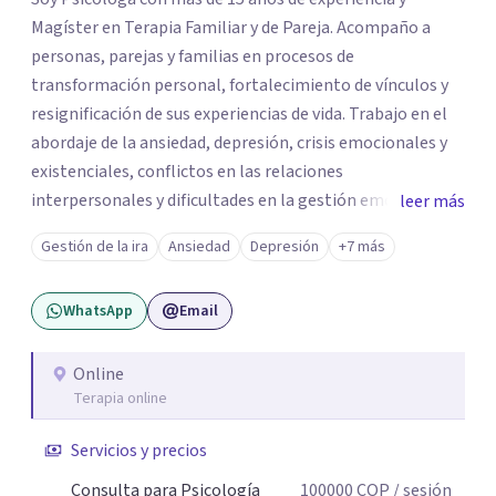
Magíster en Terapia Familiar y de Pareja. Acompaño a
personas, parejas y familias en procesos de
transformación personal, fortalecimiento de vínculos y
resignificación de sus experiencias de vida. Trabajo en el
abordaje de la ansiedad, depresión, crisis emocionales y
existenciales, conflictos en las relaciones
interpersonales y dificultades en la gestión emocional,
leer más
ofreciendo un espacio de escucha, comprensión y
Gestión de la ira
Ansiedad
Depresión
+7 más
acompañamiento terapéutico. Cada proceso terapéutico
es único. Por eso, en cada sesión se construye un espacio
WhatsApp
Email
seguro donde la palabra, las emociones y las experiencias
pueden ser comprendidas desde una mirada profunda y
humana. A través del análisis y la reflexión conjunta,
Online
Terapia online
buscamos identificar aquello que genera malestar o
conflicto, para construir nuevas formas de entender la
Servicios y precios
historia personal, familiar o de pareja y promover
cambios que favorezcan el bienestar emocional y
Consulta para Psicología
100000
COP
/ sesión