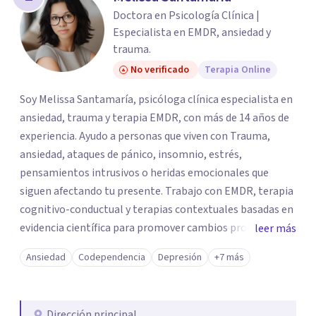
Doctora en Psicología Clínica |
Especialista en EMDR, ansiedad y
trauma.
No verificado
Terapia Online
Soy Melissa Santamaría, psicóloga clínica especialista en
ansiedad, trauma y terapia EMDR, con más de 14 años de
experiencia. Ayudo a personas que viven con Trauma,
ansiedad, ataques de pánico, insomnio, estrés,
pensamientos intrusivos o heridas emocionales que
siguen afectando tu presente. Trabajo con EMDR, terapia
cognitivo-conductual y terapias contextuales basadas en
evidencia científica para promover cambios profundos y
leer más
duraderos. Atiendo adultos, adolescentes, parejas y
Ansiedad
Codependencia
Depresión
+7 más
familias de forma presencial en Medellín y online, en un
espacio seguro, cercano y profesional.
Dirección principal