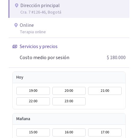
puedas sentirte escuchado(a). En terapia trabajaremos
Dirección principal
Cra. 7 #126-46, Bogotá
juntos para identificar tus recursos personales, fortalecer
tus herramientas emocionales y encontrar nuevas
Online
maneras de afrontar aquello que hoy te genera malestar.
Terapia online
Atiendo presencial en Bogotá y también terapia online,
adaptándome a tus necesidades. Si sientes que es
Servicios y precios
momento de empezar un proceso terapéutico o deseas
Costo medio por sesión
$ 180.000
comprender mejor lo que estás viviendo, estaré
encantada de acompañarte en este camino hacia tu
bienestar emocional.
Hoy
19:00
20:00
21:00
22:00
23:00
Mañana
15:00
16:00
17:00