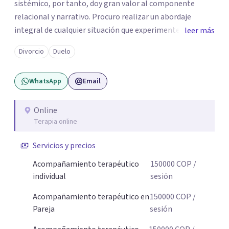
sistémico, por tanto, doy gran valor al componente
relacional y narrativo. Procuro realizar un abordaje
integral de cualquier situación que experimenten mis
leer más
consultantes y así lograr una comprensión que favorezca
Divorcio
Duelo
procesos de aprendizaje significativo y potencializar así
la movilización de recursos en pro de la solución y el
WhatsApp
Email
bienestar.
Online
Terapia online
Servicios y precios
Acompañamiento terapéutico
150000
COP
/
individual
sesión
Acompañamiento terapéutico en
150000
COP
/
Pareja
sesión