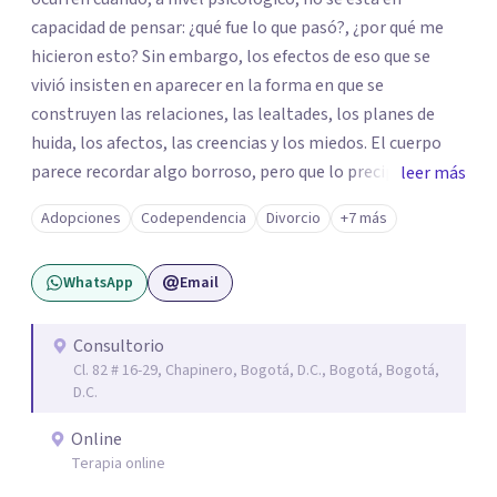
capacidad de pensar: ¿qué fue lo que pasó?, ¿por qué me
hicieron esto? Sin embargo, los efectos de eso que se
vivió insisten en aparecer en la forma en que se
construyen las relaciones, las lealtades, los planes de
huida, los afectos, las creencias y los miedos. El cuerpo
parece recordar algo borroso, pero que lo precipita a
leer más
reaccionar cuando siente una amenaza. Algunas personas
Adopciones
Codependencia
Divorcio
+7 más
parecen notar que algo pasa y, de vez en cuando, en la
propia persona aparece la pregunta: ¿tendrá que ver esto
WhatsApp
Email
con lo que me pasó? De las violencias es difícil hablar con
las personas cercanas: a veces porque se les quiere
proteger de esa historia difícil; a veces, por la misma duda
Consultorio
Cl. 82 # 16-29, Chapinero, Bogotá, D.C., Bogotá, Bogotá,
que se tiene sobre lo que pasó; y, a veces, por los silencios
D.C.
que se impusieron para no hablar. Te propongo una
psicoterapia para ayudar a integrar eso que pasó y para
Online
ayudar a pensar todo lo que generó. Soltar el lazo con el
Terapia online
trauma implica entender la dimensión de lo que ocurrió,