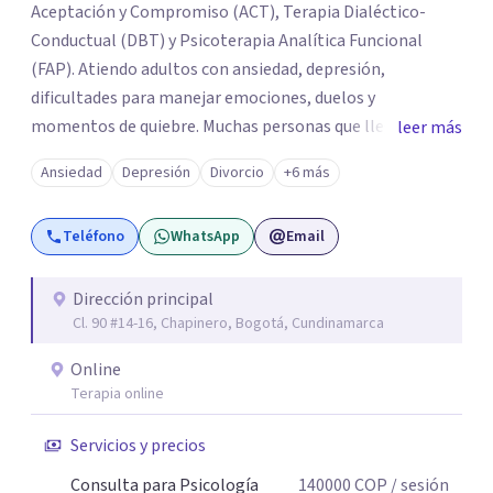
Aceptación y Compromiso (ACT), Terapia Dialéctico-
Conductual (DBT) y Psicoterapia Analítica Funcional
(FAP). Atiendo adultos con ansiedad, depresión,
dificultades para manejar emociones, duelos y
momentos de quiebre. Muchas personas que llegan a
leer más
consulta no solo cargan con un síntoma: sienten que sus
Ansiedad
Depresión
Divorcio
+6 más
propias reacciones emocionales les complican más la
vida. Desde ahí trabajamos. No busco eliminar el
Teléfono
WhatsApp
Email
malestar a la fuerza. Prefiero entender qué lo sostiene y
trabajar desde eso, no en contra. Atiendo en Bogotá de
forma presencial y también online.
Dirección principal
Cl. 90 #14-16, Chapinero, Bogotá, Cundinamarca
Online
Terapia online
Servicios y precios
Consulta para Psicología
140000
COP
/ sesión