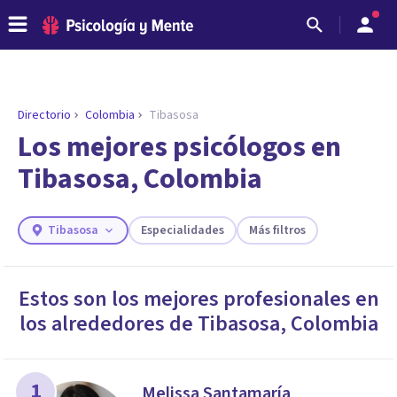
Directorio
Colombia
Tibasosa
ENCONTRAR MI TERAPEUTA
¿Necesitas ayuda para encontrar el
Los mejores psicólogos en
psicólogo adecuado?
Tibasosa, Colombia
Responde a unas breves preguntas y te ofreceremos
los profesionales que más se ajustan a tus
necesidades.
Tibasosa
Especialidades
Más filtros
Responder cuestionario
Estos son los mejores profesionales en
los alrededores de
Tibasosa
,
Colombia
1
Melissa Santamaría