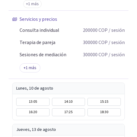
+1 más
de quienes estuvieron, de quienes agredieron o de quienes
no protegieron.
Servicios y precios
Consulta individual
200000
COP
/ sesión
Terapia de pareja
300000
COP
/ sesión
Sesiones de mediación
300000
COP
/ sesión
+
1
más
Lunes, 10 de agosto
13:05
14:10
15:15
16:20
17:25
18:30
Jueves, 13 de agosto