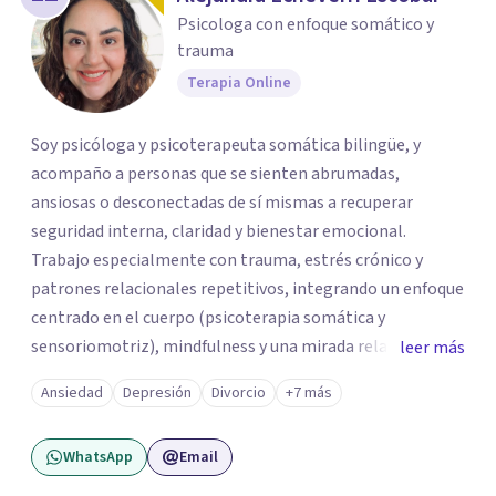
Psicologa con enfoque somático y
trauma
Terapia Online
Soy psicóloga y psicoterapeuta somática bilingüe, y
acompaño a personas que se sienten abrumadas,
ansiosas o desconectadas de sí mismas a recuperar
seguridad interna, claridad y bienestar emocional.
Trabajo especialmente con trauma, estrés crónico y
patrones relacionales repetitivos, integrando un enfoque
centrado en el cuerpo (psicoterapia somática y
sensoriomotriz), mindfulness y una mirada relacional y
leer más
psicodinámica. En terapia te ayudo a entender lo que te
Ansiedad
Depresión
Divorcio
+7 más
pasa sin juicio, a regular tu sistema nervioso y a
desarrollar recursos concretos para sentirte más
WhatsApp
Email
presente, estable y en paz contigo. También tengo
formación en constelaciones familiares a nivel individual,