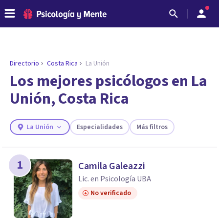
Directorio
Costa Rica
La Unión
ENCONTRAR MI TERAPEUTA
¿Necesitas ayuda para encontrar el
Los mejores psicólogos en La
psicólogo adecuado?
Unión, Costa Rica
Responde a unas breves preguntas y te ofreceremos
los profesionales que más se ajustan a tus
necesidades.
La Unión
Especialidades
Más filtros
Responder cuestionario
1
Camila Galeazzi
Lic. en Psicología UBA
No verificado