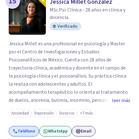
15
Jessica Millet González
MSc.Psi. Clínica - 28 años en clínica y
docencia.
Verificado
Jessica Millet es una profesional en psicología y Master
por el Centro de Investigaciones y Estudios
Psicoanalíticos de México. Cuenta con 28 años de
trayectoria clínica, académica y docente en el campo de
la psicología clínica y el psicoanálisis. Su práctica clínica
la realiza con adolescentes y adultos. El
acompañamiento terapéutico lo orienta al tratamiento
de duelos, anorexia, bulimia, insomnio, pensamientos
leer más
obsesivos, angustia, crisis de pareja, depresión, TOC,
Ansiedad
Depresión
Divorcio
+7 más
cutting, malestar existencial, procesos de cambio y
transiciones vitales que requieren un espacio de
Teléfono
WhatsApp
Email
acompañamiento terapéutico