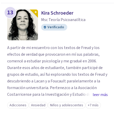
así como en atención clínica. ​ Asimismo, desde 2010 a
2012 trabajé como docente en la UACA y hasta el 2014
13
Kira Schroeder
como docente interino en los cursos de psicoanálisis de
Msc Teoría Psicoanalítica
la Universidad Latina de Costa Rica. Siempre el
psicoanálisis ha sido brújula para la investigación y la
Verificado
atención en la clínica. ​ En 2016 soy invitado a sumarme a
la Asociación Costarricense para la Investigación y
Estudio del Psicoanálisis (ACIEP). Con mucho orgullo
A partir de mi encuentro con los textos de Freud y los
acepté dicha invitación a una asociación con la cual me
efectos de verdad que provocaron en mí sus palabras,
vinculaba como asistente a actividades desde 2001
comencé a estudiar psicología y me gradué en 2006.
cuando despertó mi interés por el psicoanálisis.
Durante esos años de estudiante, también participé de
Asimismo, fui convocado en 2017 para desempeñarme
grupos de estudio, así fui explorando los textos de Freud y
como editor en la revista Inscribir el Psicoanálisis, de
descubriendo a Lacan y a Foucault paralelamente a la
ACIEP. Proyecto que me resultaba tremendamente
formación universitaria. Pertenezco a la Asociación
interesante siempre en la línea de un deseo por la
Costarricense para la Investigación y Estudio del
leer más
investigación y la transmisión. Esta misma inquietud me
Psicoanálisis. En el 2020 me titulé de la Maestría
Adicciones
Ansiedad
Niños y adolescentes
+7 más
ha llevado a vínculos con colegas y amistades en el
Académica en Teoría Psicoanlítica de la Universidad de
ámbito nacional, en la Red Communitas en Costa Rica, y
Costa Rica, otorgándoseme la graduación de honor. Del