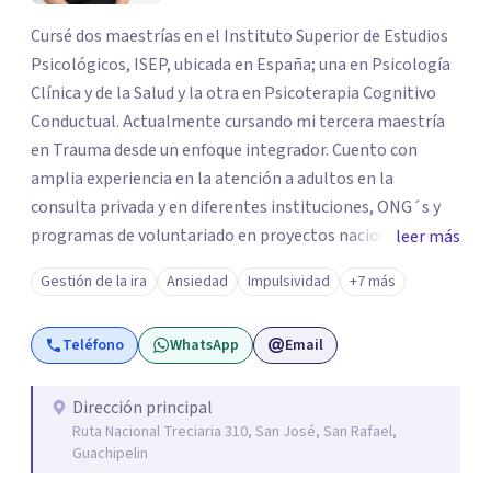
Cursé dos maestrías en el Instituto Superior de Estudios
Psicológicos, ISEP, ubicada en España; una en Psicología
Clínica y de la Salud y la otra en Psicoterapia Cognitivo
Conductual. Actualmente cursando mi tercera maestría
en Trauma desde un enfoque integrador. Cuento con
amplia experiencia en la atención a adultos en la
consulta privada y en diferentes instituciones, ONG´s y
programas de voluntariado en proyectos nacionales e
leer más
internacionales; así como en capacitaciones y talleres en
Gestión de la ira
Ansiedad
Impulsividad
+7 más
diferentes empresas y asociaciones relacionadas al área
de la salud mental. Me apasiona capacitarme
Teléfono
WhatsApp
Email
constantemente y actualizarme en el campo de la
psicología. Trabajo bajo el enfoque Cognitivo Conductual
y específicamente bajo el modelo de Terapia Racional
Dirección principal
Ruta Nacional Treciaria 310, San José, San Rafael,
Emotivo Conductual TREC, en donde los pensamientos
Guachipelin
influyen directamente sobre las emociones y por ende, en