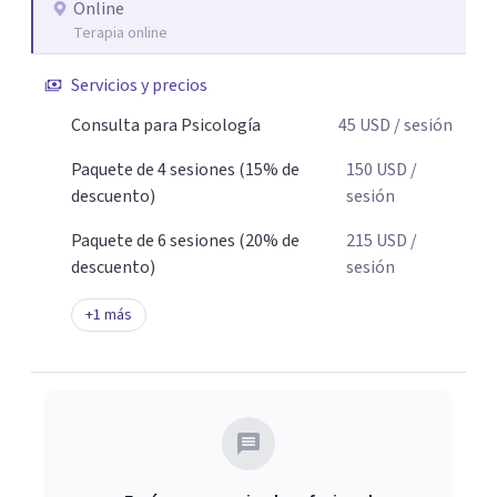
es la que ha presentado mayores evidencias epíricas en la
Online
Terapia online
solución de estos cuadros con resultados muy buenos y
duraderos. Por tanto si hay salida y estoy aqui para
Servicios y precios
acompañarte. Si estás buscando un espacio de
acompañamiento profesional en español, escríbeme y
Consulta para Psicología
45
USD
/ sesión
damos el primer paso juntos.
Paquete de 4 sesiones (15% de
150
USD
/
descuento)
sesión
Paquete de 6 sesiones (20% de
215
USD
/
descuento)
sesión
+
1
más