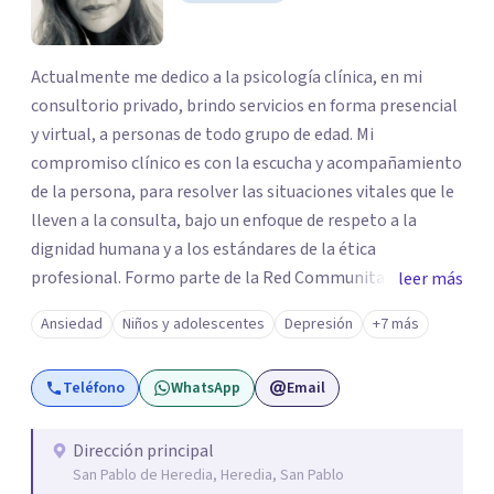
Actualmente me dedico a la psicología clínica, en mi
consultorio privado, brindo servicios en forma presencial
y virtual, a personas de todo grupo de edad. Mi
compromiso clínico es con la escucha y acompañamiento
de la persona, para resolver las situaciones vitales que le
lleven a la consulta, bajo un enfoque de respeto a la
dignidad humana y a los estándares de la ética
profesional. Formo parte de la Red Communitas,
leer más
Comunidad de Psicólogas y Psicólogos clínicos y
Ansiedad
Niños y adolescentes
Depresión
+7 más
psicoanalistas reconocidos en Costa Rica (). Además, soy
docente de la carrera de Psicología, en la Universidad
Teléfono
WhatsApp
Email
Centroamericana de Ciencias Sociales (UCACIS) y en la
Universidad La Salle.
Dirección principal
San Pablo de Heredia, Heredia, San Pablo