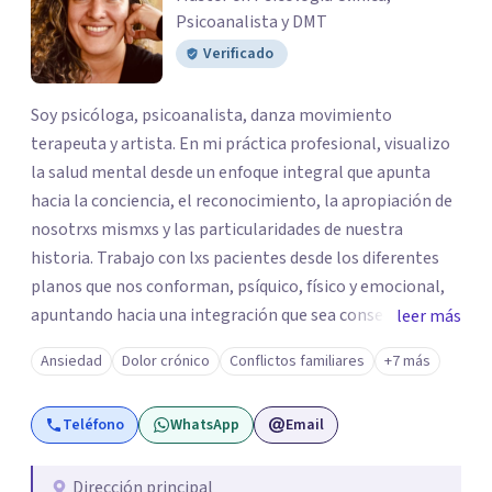
Psicoanalista y DMT
Verificado
Soy psicóloga, psicoanalista, danza movimiento
terapeuta y artista. En mi práctica profesional, visualizo
la salud mental desde un enfoque integral que apunta
hacia la conciencia, el reconocimiento, la apropiación de
nosotrxs mismxs y las particularidades de nuestra
historia. Trabajo con lxs pacientes desde los diferentes
planos que nos conforman, psíquico, físico y emocional,
apuntando hacia una integración que sea consecuente
leer más
con la forma en la que desean vivir. La experiencia
Ansiedad
Dolor crónico
Conflictos familiares
+7 más
profesional y los relatos de lxs pacientes me han llevado
a apasionarme y especializarme en la atención y
Teléfono
WhatsApp
Email
recuperación de traumas, sexualidad, trastornos de
imagen corporal, acompañamiento en cuidados
paliativos, eliminación de la violencia intrafamiliar y la
Dirección principal