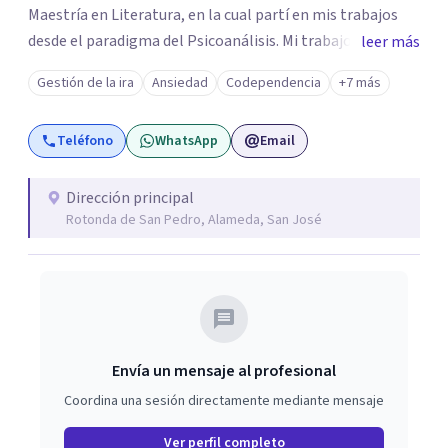
Maestría en Literatura, en la cual partí en mis trabajos
desde el paradigma del Psicoanálisis. Mi trabajo final se
leer más
tituló: Literatura y Psicoanálisis: La seducción del texto.
Gestión de la ira
Ansiedad
Codependencia
+7 más
Desde ahí aposté a mi pasión por la lectura y mi
formación en psicoanálisis. Luego, complementando,
Teléfono
WhatsApp
Email
saqué el bachillerato y la licenciatura en Psicología,
continuando mi formación profesional. Formo parte de la
Red Communitas de Psicólogos de Costa Rica. Soy parte
Dirección principal
Rotonda de San Pedro, Alameda, San José
de la ACIEP, y tengo 14 años de experiencia en clínica en
consultorio privado en Clínica Litoral. Recibo pacientes
que quieran ir a un espacio para ser escuchados y resolver
sus problemas.
Envía un mensaje al profesional
Coordina una sesión directamente mediante mensaje
Ver perfil completo