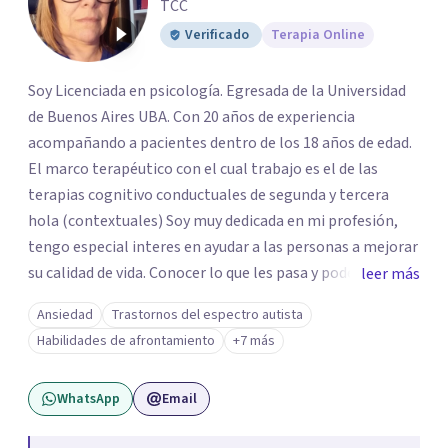
TCC
Verificado
Terapia Online
Soy Licenciada en psicología. Egresada de la Universidad
de Buenos Aires UBA. Con 20 años de experiencia
acompañando a pacientes dentro de los 18 años de edad.
El marco terapéutico con el cual trabajo es el de las
terapias cognitivo conductuales de segunda y tercera
hola (contextuales) Soy muy dedicada en mi profesión,
tengo especial interes en ayudar a las personas a mejorar
su calidad de vida. Conocer lo que les pasa y poder trabajar
leer más
en ello brindando las herramientas necesarias. Hay
Ansiedad
Trastornos del espectro autista
momentos en la vida por los cuales atravezamos por
Habilidades de afrontamiento
+7 más
estados de ansiedad, depresión o estrés, es alli donde no
encontramos o nos parece no tener recursos para
WhatsApp
Email
afrontarlos, pareciera que no hay salida. Dentro de esta
línea y para estos casos la terapia cognitiva conductual