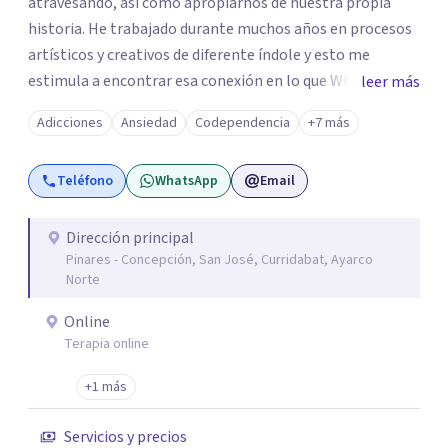
atravesando, así como apropiarnos de nuestra propia
historia. He trabajado durante muchos años en procesos
artísticos y creativos de diferente índole y esto me
estimula a encontrar esa conexión en lo que Winnicot
leer más
denomina un «vivir creador» en el espacio terapéutico.
Adicciones
Ansiedad
Codependencia
+7 más
Creo firmemente en nuestra capacidad para reelaborar
los retos que la vida nos presenta y te propongo
Teléfono
WhatsApp
Email
encontrar tu propia respuesta, cambiar tu posición y
emprender un camino guiado por tu deseo más genuino.
Estaré honrada de acompañar tu proceso. ¡Gracias por la
Dirección principal
Pinares - Concepción, San José, Curridabat, Ayarco
confianza!
Norte
Online
Terapia online
+1 más
Servicios y precios