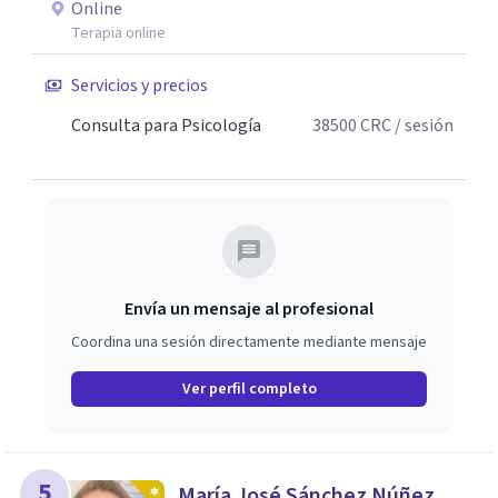
las conductas y comportamientos; desde aquí, se le
Online
enseña a los pacientes a identificar los patrones de
Terapia online
pensamiento negativos para modificarlos y tener mejor
Servicios y precios
calidad de vida estabilizándose anímicamente. Además,
me interesa adaptarme a las necesidades del paciente,
Consulta para Psicología
38500
CRC
/ sesión
trabajando desde varios enfoques de forma integral.
Envía un mensaje al profesional
Coordina una sesión directamente mediante mensaje
Ver perfil completo
5
María José Sánchez Núñez