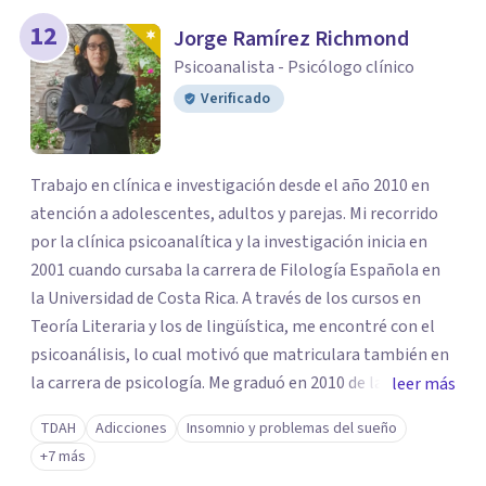
12
Jorge Ramírez Richmond
Psicoanalista - Psicólogo clínico
Verificado
Trabajo en clínica e investigación desde el año 2010 en
atención a adolescentes, adultos y parejas. Mi recorrido
por la clínica psicoanalítica y la investigación inicia en
2001 cuando cursaba la carrera de Filología Española en
la Universidad de Costa Rica. A través de los cursos en
Teoría Literaria y los de lingüística, me encontré con el
psicoanálisis, lo cual motivó que matriculara también en
la carrera de psicología. Me graduó en 2010 de la carrera
leer más
de Licenciatura en Psicología en Universidad Autónoma
TDAH
Adicciones
Insomnio y problemas del sueño
de Centroamérica (UACA) y en 2013 de la Maestría en
+7 más
Psicología con Énfasis en Clínica Psicoanalítica enla