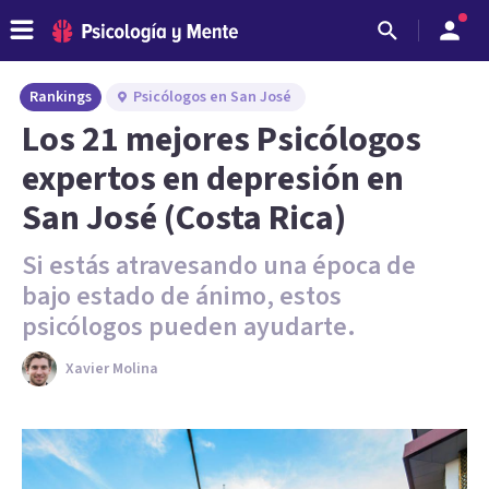
Rankings
Psicólogos en San José
Los 21 mejores Psicólogos
expertos en depresión en
San José (Costa Rica)
Si estás atravesando una época de
bajo estado de ánimo, estos
psicólogos pueden ayudarte.
Xavier Molina