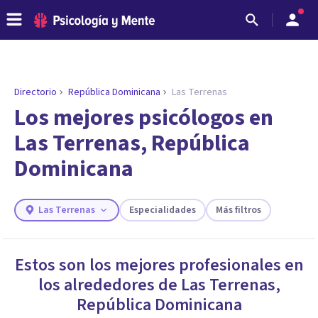
Directorio
República Dominicana
Las Terrenas
ENCONTRAR MI TERAPEUTA
¿Necesitas ayuda para encontrar el
Los mejores psicólogos en
psicólogo adecuado?
Las Terrenas, República
Responde a unas breves preguntas y te ofreceremos
Dominicana
los profesionales que más se ajustan a tus
necesidades.
Responder cuestionario
Las Terrenas
Especialidades
Más filtros
Estos son los mejores profesionales en
los alrededores de
Las Terrenas
,
República Dominicana