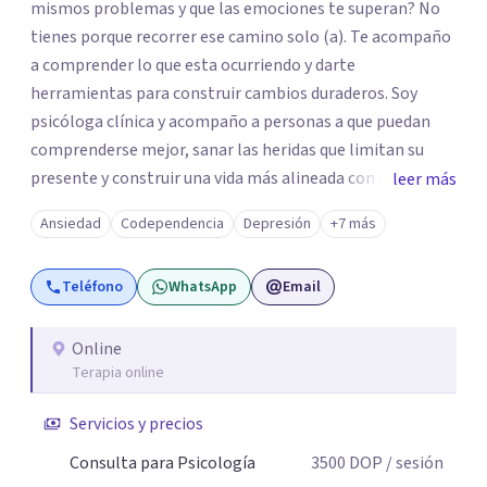
mismos problemas y que las emociones te superan? No
tienes porque recorrer ese camino solo (a). Te acompaño
a comprender lo que esta ocurriendo y darte
herramientas para construir cambios duraderos. Soy
psicóloga clínica y acompaño a personas a que puedan
comprenderse mejor, sanar las heridas que limitan su
presente y construir una vida más alineada con quienes
leer más
realmente son. Trabajo desde desde la empatía, la
Ansiedad
Codependencia
Depresión
+7 más
presencia y el respeto. No acompaño desde la idea de
tener todas las respuestas, sino desde la certeza de que
Teléfono
WhatsApp
Email
cada persona es la experta en su propia vida. Pero sobre
todo, acompaño desde mi propia humanidad: conozco lo
que significa reconstruirse, empezar de nuevo y descubrir
Online
Terapia online
fortalezas en medio de la adversidad, del dolor, miedo y la
incertidumbre. Eso me permite conectar con las
Servicios y precios
personas sin juzgarlas Mi enfoque es integrativo que
combina procesos de autoconocimiento y herramientas
Consulta para Psicología
3500
DOP
/ sesión