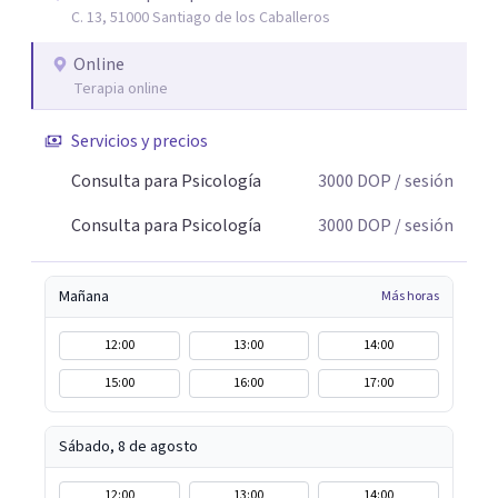
C. 13, 51000 Santiago de los Caballeros
empático y adaptado a tus necesidades, para que juntos
podamos avanzar paso a paso hacia una versión más
Online
tranquila y segura de ti. 💻 Si estás buscando un espacio
Terapia online
para comenzar a sanar y crecer, la terapia online puede
ser el primer paso.
Servicios y precios
Consulta para Psicología
3000
DOP
/ sesión
Consulta para Psicología
3000
DOP
/ sesión
Mañana
Más horas
12:00
13:00
14:00
15:00
16:00
17:00
Sábado, 8 de agosto
12:00
13:00
14:00