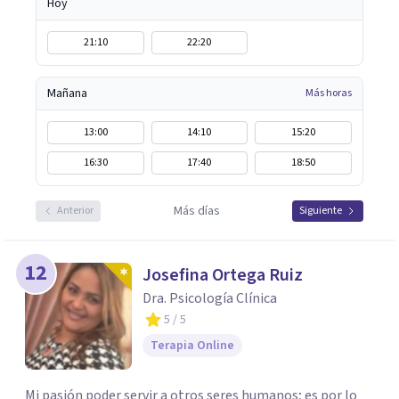
Hoy
21:10
22:20
Mañana
Más horas
13:00
14:10
15:20
16:30
17:40
18:50
Más días
Anterior
Siguiente
12
Josefina Ortega Ruiz
Dra. Psicología Clínica
5
/ 5
Terapia Online
Mi pasión poder servir a otros seres humanos; es por lo