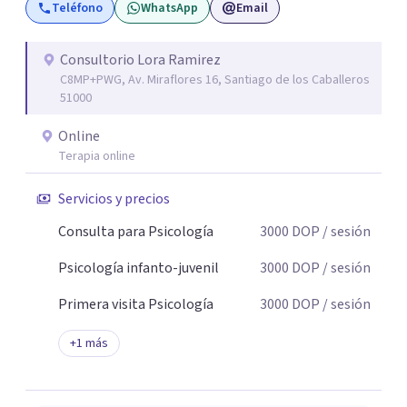
Teléfono
WhatsApp
Email
explorar sus emociones y desarrollar estrategias
efectivas para mejorar su estado de ánimo y calidad de
vida. 3. Estrés Postraumático (TEPT): Ofrezco apoyo a
Consultorio Lora Ramirez
C8MP+PWG, Av. Miraflores 16, Santiago de los Caballeros
personas que han vivido experiencias traumáticas,
51000
utilizando enfoques terapéuticos que promueven la
sanación y la resiliencia. 4. Relaciones Interpersonales:
Online
Asisto a mis pacientes en la mejora de sus habilidades
Terapia online
comunicativas y en la resolución de conflictos,
Servicios y precios
promoviendo relaciones saludables y satisfactorias. 5.
Desarrollo Personal:
Consulta para Psicología
3000
DOP
/ sesión
Psicología infanto-juvenil
3000
DOP
/ sesión
Primera visita Psicología
3000
DOP
/ sesión
+
1
más