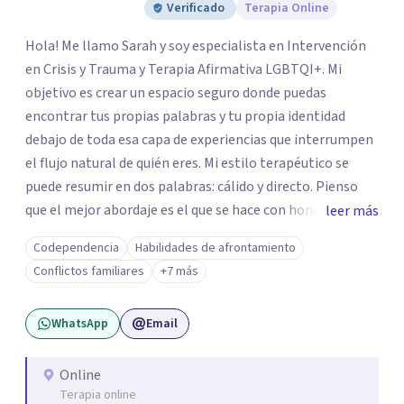
Verificado
Terapia Online
Hola! Me llamo Sarah y soy especialista en Intervención
en Crisis y Trauma y Terapia Afirmativa LGBTQI+. Mi
objetivo es crear un espacio seguro donde puedas
encontrar tus propias palabras y tu propia identidad
debajo de toda esa capa de experiencias que interrumpen
el flujo natural de quién eres. Mi estilo terapéutico se
puede resumir en dos palabras: cálido y directo. Pienso
que el mejor abordaje es el que se hace con honestidad y
leer más
empatía, respetando el tiempo y estilo de procesar sus
Codependencia
Habilidades de afrontamiento
emociones de cada uno de mis consultantes. Trabajo con
Conflictos familiares
+7 más
el Análisis Funcional de la Conducta como base y de vez
en cuando puedo apoyarme en otros estilos de
WhatsApp
Email
intervención dependiendo de las necesidades y objetivos
que haya que trabajar.
Online
Terapia online