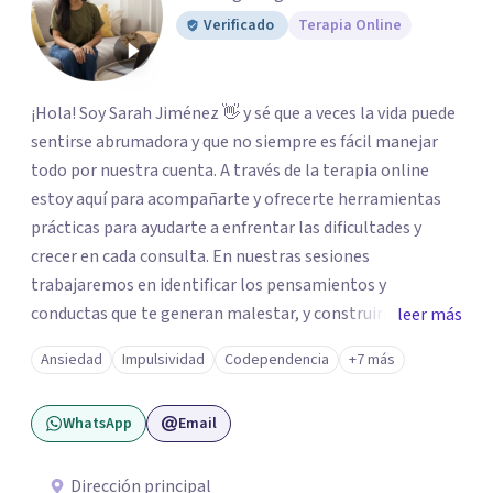
Verificado
Terapia Online
¡Hola! Soy Sarah Jiménez 👋 y sé que a veces la vida puede
sentirse abrumadora y que no siempre es fácil manejar
todo por nuestra cuenta. A través de la terapia online
estoy aquí para acompañarte y ofrecerte herramientas
prácticas para ayudarte a enfrentar las dificultades y
crecer en cada consulta. En nuestras sesiones
trabajaremos en identificar los pensamientos y
conductas que te generan malestar, y construiremos
leer más
alternativas prácticas y efectivas que se ajusten a ti y a tu
Ansiedad
Impulsividad
Codependencia
+7 más
ritmo. Mi objetivo es ayudarte a vivir con más equilibrio,
claridad y bienestar emocional, en un espacio donde
WhatsApp
Email
puedas expresarte con libertad y sin juicios. Trabajo con
niños, adolescentes y adultos, y sé que cada etapa trae
sus propios retos. Por eso, mi enfoque es cálido,
Dirección principal