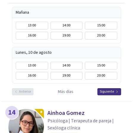
de transformación personal. Creo en un espacio
terapéutico cálido, seguro y sin juicios, donde cada
Mañana
persona pueda explorar su historia, sus vínculos,
emociones y sus patrones con honestidad y compasión.
13:00
14:00
15:00
16:00
19:00
20:00
Lunes, 10 de agosto
13:00
14:00
15:00
16:00
19:00
20:00
Más días
Anterior
Siguiente
14
Ainhoa Gomez
Psicóloga | Terapeuta de pareja |
Sexóloga clínica