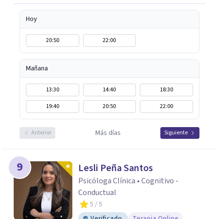
Hoy
20:50
22:00
Mañana
13:30
14:40
18:30
19:40
20:50
22:00
Más días
Anterior
Siguiente
9
Lesli Peña Santos
Psicóloga Clínica • Cognitivo -
Conductual
5
/ 5
Verificado
Terapia Online