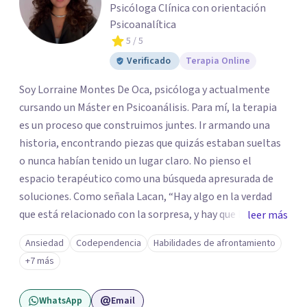
Psicóloga Clínica con orientación
Psicoanalítica
5
/ 5
Verificado
Terapia Online
Soy Lorraine Montes De Oca, psicóloga y actualmente
cursando un Máster en Psicoanálisis. Para mí, la terapia
es un proceso que construimos juntes. Ir armando una
historia, encontrando piezas que quizás estaban sueltas
o nunca habían tenido un lugar claro. No pienso el
espacio terapéutico como una búsqueda apresurada de
soluciones. Como señala Lacan, “Hay algo en la verdad
que está relacionado con la sorpresa, y hay que buscar en
leer más
la experiencia agujerear la verdad”. Para mi, el proceso
Ansiedad
Codependencia
Habilidades de afrontamiento
terapéutico implica, de alguna manera, agujerear lo que
+7 más
creemos saber sobre nosotros mismos para acercarnos a
una verdad propia. A veces no se trata de eliminar lo que
WhatsApp
Email
duele, sino de entenderlo, darle sentido y descubrir cómo