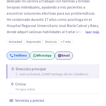
dedicado mi carrera a trabajar con familias y brindar
terapias individuales, ayudando a mis pacientes a
encontrar soluciones efectivas para sus problemáticas.
He colaborado durante 17 años como psicóloga en el
Hospital Regional Universitario José María Cabral y Báez,
donde adquirí valiosas habilidades al tratar una diversa
leer más
gama de casos clínicos. Durante 27 años, fui la directora
Ansiedad
Depresión
Divorcio
+7 más
del departamento de psicología del Hospital Regional
Presidente Estrella Ureña, donde lideré un equipo de
Teléfono
WhatsApp
Email
profesionales en la implementación de programas de
intervención psicológica y apoyo familiar. Si desea hacer
una cita o tiene preguntas sobre cómo puedo ayudarles,
Dirección principal
C. Juan Lockward, 51000 Santiago de los Caballeros
no duden en contactarme. Estoy a un mensaje de
whatsapp.
Online
Terapia online
Servicios y precios