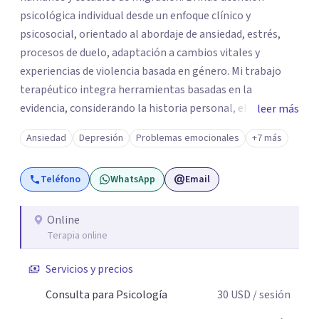
psicológica individual desde un enfoque clínico y
psicosocial, orientado al abordaje de ansiedad, estrés,
procesos de duelo, adaptación a cambios vitales y
experiencias de violencia basada en género. Mi trabajo
terapéutico integra herramientas basadas en la
evidencia, considerando la historia personal, el contexto
leer más
social y cultural de cada paciente. Ofrezco un espacio
Ansiedad
Depresión
Problemas emocionales
+7 más
profesional, ético y confidencial enfocado en la
comprensión emocional, el fortalecimiento de
Teléfono
WhatsApp
Email
habilidades de afrontamiento y la mejora del bienestar
psicológico.
Online
Terapia online
Servicios y precios
Consulta para Psicología
30
USD
/ sesión