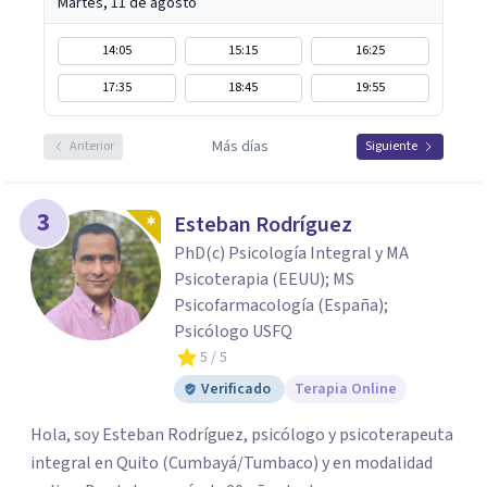
Martes, 11 de agosto
14:05
15:15
16:25
17:35
18:45
19:55
Más días
Anterior
Siguiente
3
Esteban Rodríguez
PhD(c) Psicología Integral y MA
Psicoterapia (EEUU); MS
Psicofarmacología (España);
Psicólogo USFQ
5
/ 5
Verificado
Terapia Online
Hola, soy Esteban Rodríguez, psicólogo y psicoterapeuta
integral en Quito (Cumbayá/Tumbaco) y en modalidad