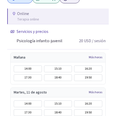
con empatía, profesionalismo, confidencialidad y
técnicas basadas en evidencia científica, promoviendo el
bienestar emocional e integral y el crecimiento personal
Online
Terapia online
de cada persona permitiendo recibir apoyo profesional y
tratamientos accesibles sin barreras a través de video
Servicios y precios
llamadas desde cualquier lugar.
Psicología infanto-juvenil
20
USD
/ sesión
Mañana
Más horas
14:00
15:10
16:20
17:30
18:40
19:50
Martes, 11 de agosto
Más horas
14:00
15:10
16:20
17:30
18:40
19:50