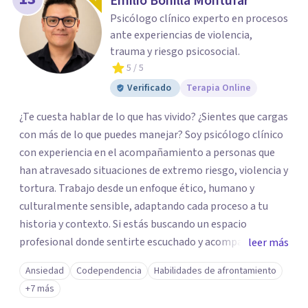
Emilio Bonilla Montufar
Psicólogo clínico experto en procesos
ante experiencias de violencia,
trauma y riesgo psicosocial.
5
/ 5
Verificado
Terapia Online
¿Te cuesta hablar de lo que has vivido? ¿Sientes que cargas
con más de lo que puedes manejar? Soy psicólogo clínico
con experiencia en el acompañamiento a personas que
han atravesado situaciones de extremo riesgo, violencia y
tortura. Trabajo desde un enfoque ético, humano y
culturalmente sensible, adaptando cada proceso a tu
historia y contexto. Si estás buscando un espacio
profesional donde sentirte escuchado y acompañado con
leer más
seriedad, cercanía y libre de estigmas, podemos trabajar
Ansiedad
Codependencia
Habilidades de afrontamiento
juntos. Lidero un equipo multidisciplinario de salud
+7 más
mental en psicología clínica, infantojuvenil, familiar y