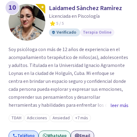
10
Laidamed Sànchez Ramìrez
Licenciada en Piscología
5
/ 5
Verificado
Terapia Online
Soy psicóloga con más de 12 años de experiencia en el
acompañamiento terapéutico de niños(as), adolescentes
y adultos. Titulada en la Universidad Ignacio Agramonte
Loynas en la ciudad de Holguín, Cuba. Mi enfoque se
centra en brindar un espacio seguro y confidencial donde
cada persona pueda explorar y expresar sus emociones,
comprender sus pensamientos y desarrollar
herramientas y habilidades para enfrentar los desafíos de
leer más
la vida en su día a día. Creo firmemente que cada individuo
TDAH
Adicciones
Ansiedad
+7 más
posee la capacidad de transformar su vida. Mi labor
consiste en acompañar a cada persona en este proceso
Teléfono
WhatsApp
Email