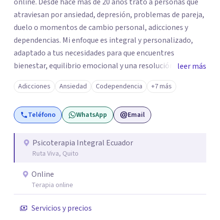
online. Desde hace más de 20 años trato a personas que
atraviesan por ansiedad, depresión, problemas de pareja,
duelo o momentos de cambio personal, adicciones y
dependencias. Mi enfoque es integral y personalizado,
adaptado a tus necesidades para que encuentres
bienestar, equilibrio emocional y una resolución duradera
leer más
en el tiempo. Ofrezco sesiones presenciales y terapia en
Adicciones
Ansiedad
Codependencia
+7 más
línea para quienes viven en otras ciudades de Ecuador o en
el exterior. Si quieres agendar una sesión o recibir más
Teléfono
WhatsApp
Email
información, escríbeme por WhatsApp o visita mi sitio
web.
Psicoterapia Integral Ecuador
Ruta Viva, Quito
Online
Terapia online
Servicios y precios