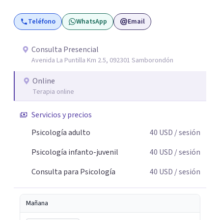
ritmo. Si estás atravesando un momento difícil o
Teléfono
WhatsApp
Email
simplemente sientes que necesitas entender mejor lo
que te está pasando, podemos trabajar juntos
respetando tu historia y tu propio ritmo.
Consulta Presencial
Avenida La Puntilla Km 2.5, 092301 Samborondón
Online
Terapia online
Servicios y precios
Psicología adulto
40
USD
/ sesión
Psicología infanto-juvenil
40
USD
/ sesión
Consulta para Psicología
40
USD
/ sesión
Mañana