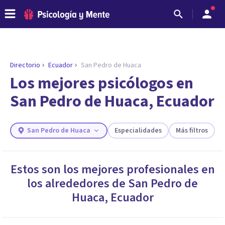
Directorio
Ecuador
San Pedro de Huaca
ENCONTRAR MI TERAPEUTA
¿Necesitas ayuda para encontrar el
Los mejores psicólogos en
psicólogo adecuado?
San Pedro de Huaca, Ecuador
Responde a unas breves preguntas y te ofreceremos
los profesionales que más se ajustan a tus
necesidades.
San Pedro de Huaca
Especialidades
Más filtros
Responder cuestionario
Estos son los mejores profesionales en
los alrededores de
San Pedro de
Huaca
,
Ecuador