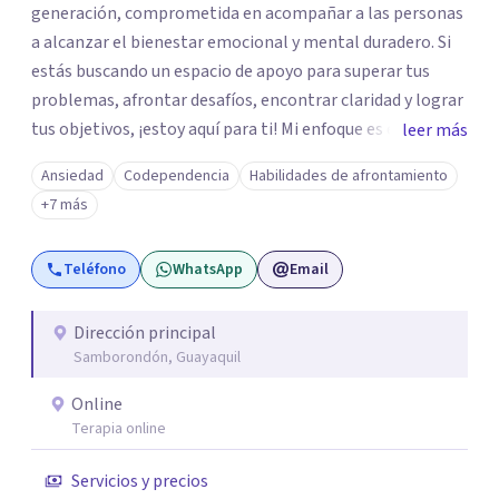
generación, comprometida en acompañar a las personas
a alcanzar el bienestar emocional y mental duradero. Si
estás buscando un espacio de apoyo para superar tus
problemas, afrontar desafíos, encontrar claridad y lograr
tus objetivos, ¡estoy aquí para ti! Mi enfoque es empático
leer más
y colaborativo, trabajando juntos para construir un
Ansiedad
Codependencia
Habilidades de afrontamiento
camino hacia una vida más significativa, plena y
+7 más
equilibrada.
Teléfono
WhatsApp
Email
Dirección principal
Samborondón, Guayaquil
Online
Terapia online
Servicios y precios