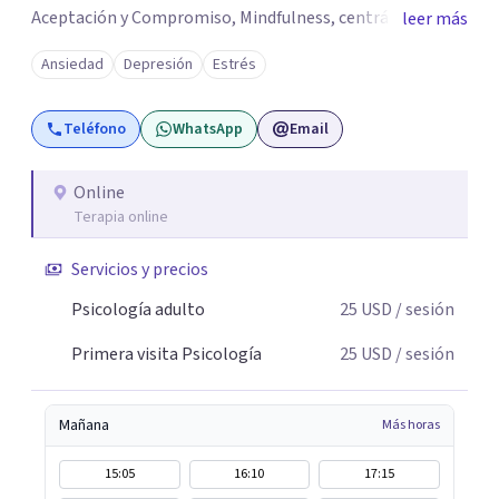
Aceptación y Compromiso, Mindfulness, centrándonos
leer más
directamente en los valores, creencias y tener conciencia
Ansiedad
Depresión
Estrés
de ello, logrando mantener la empatía, escucha activa,
comunicación asertiva; con ello encontrar lo valioso que
Teléfono
WhatsApp
Email
en el camino se nos va desapareciendo, para así poder
conectar con lo significativo de cada persona a pesar de
su sufrimiento, obteniendo así una vida que merezca la
Online
Terapia online
pena ser vivida.
Servicios y precios
Psicología adulto
25
USD
/ sesión
Primera visita Psicología
25
USD
/ sesión
Mañana
Más horas
15:05
16:10
17:15