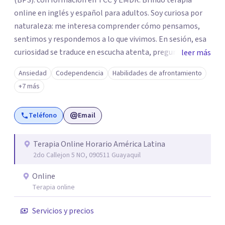
(BPS). con formación en TCC y EMDR. Brindo terapia
online en inglés y español para adultos. Soy curiosa por
naturaleza: me interesa comprender cómo pensamos,
sentimos y respondemos a lo que vivimos. En sesión, esa
curiosidad se traduce en escucha atenta, preguntas que
leer más
invitan a reflexionar y un interés genuino por tu
Ansiedad
Codependencia
Habilidades de afrontamiento
experiencia. Busco crear un espacio seguro, cercano y
+7 más
respetuoso, donde puedas explorar lo que te ocurre a tu
propio ritmo. Sé que muchas personas llegan sintiéndose
Teléfono
Email
abrumadas, con culpa, vergüenza o miedo a expresarse, y
que han aprendido a adaptarse a otros dejando de lado
sus propias necesidades. Si algo de esto te resulta
Terapia Online Horario América Latina
2do Callejon 5 NO, 090511 Guayaquil
familiar, no estás solo/a, podemos empezar a entenderlo
juntos/as. Fuera de la terapia, encuentro renovación en la
Online
naturaleza; incluso un simple paseo en un espacio verde
Terapia online
me ayuda a sentirme más centrada. Esta misma atención
y calma la traigo a cada encuentro contigo.
Servicios y precios