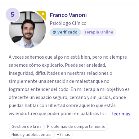
5
Franco Vanoni
Psicólogo Clínico
Verificado
Terapia Online
A veces sabemos que algo no está bien, pero no siempre
sabemos cómo explicarlo. Puede ser ansiedad,
inseguridad, dificultades en nuestras relaciones o
simplemente una sensación de malestar que no
logramos entender del todo. En mi terapia mi objetivo es
ofrecerte un espacio seguro, cercano y sin juicios, donde
puedas hablar con libertad sobre aquello que estás
viviendo. Creo que poder poner en palabras lo que
leer más
sentimos puede ser un primer paso para empezar a
Gestión de la ira
Problemas de comportamiento
comprenderlo y trabajarlo desde un lugar donde cada
Niños y adolescentes
+7 más
persona se pueda sentir cómoda y yendo a su propio