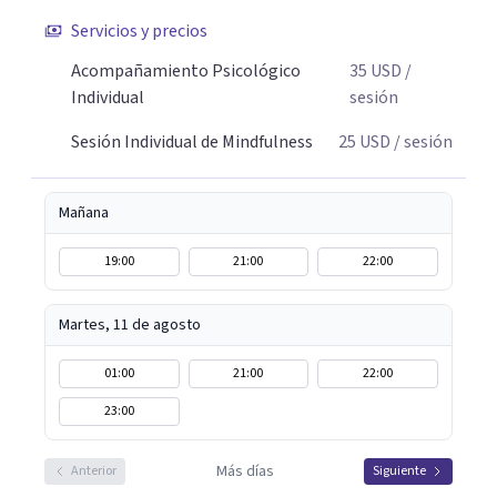
perfectamente lo que sientes. Podemos empezar por lo
Servicios y precios
que está ocurriendo ahora, comprenderlo y encontrar
herramientas que tengan sentido para tu vida real. No
Acompañamiento Psicológico
35
USD
/
prometo calma perfecta ni respuestas instantáneas;
Individual
sesión
trabajamos en equipo para que puedas reconocer lo que
Sesión Individual de Mindfulness
25
USD
/ sesión
te ocurre y relacionarte de otra manera con tus
emociones, pensamientos y experiencias.
Mañana
19:00
21:00
22:00
Martes, 11 de agosto
01:00
21:00
22:00
23:00
Más días
Anterior
Siguiente