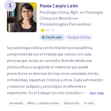
1
Paola Carpio León
Psicóloga Clínica, Mgtr. en Psicología
Clínica con Mención en
Psicopatología y Psicoanálisis
4.7
/ 5
Verificado
Terapia Online
Soy psicóloga clínica con formación psicoanalítica,
comprometida con el trabajo que realizo con cada
persona que recibo en consulta. Atiendo desde una
postura ética y acogiendo el malestar que puede
presentarse en diversas formas como ansiedad, estrés,
irritabilidad, inquietud, tristeza y otras. Cada sufrimiento
y malestar psíquico y psicológico es diferente e
importante. En el trabajo con mis consultantes apunto a
leer más
trabajar a través de la palabra para dar paso a lo nuevo.
Ansiedad
Niños y adolescentes
Depresión
+5 más
En Superar me desempeño en el área de psicoterapia