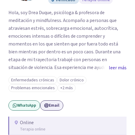
Verificado
Terapia Online
Hola, soy Drea Duque, psicóloga & profesora de
meditación y mindfulness. Acompaño a personas que
atraviesan estrés, sobrecarga emocional, autocrítica,
emociones intensas o difíciles de comprender y
momentos en los que sienten que por fuera todo está
bien mientras por dentro es un poco caos. Durante una
etapa de mi trayectoria trabajé con personas en
situación de violencia. Esa experiencia me ayudó a
leer más
comprender de cerca cómo el miedo, la culpa, la pérdida
Enfermedades crónicas
Dolor crónico
de autonomía, la hipervigilancia y otras respuestas
Problemas emocionales
+2 más
vinculadas a este tipo de experiencias pueden afectar la
relación de una persona consigo misma, con su cuerpo y
WhatsApp
Email
con otrxs. Esta experiencia forma parte de la mirada
cuidadosa con la que acompaño procesos difíciles. Mi
intención es ofrecerte un espacio cercano y directo,
Online
Terapia online
donde no tengas que llegar con todo claro ni explicar