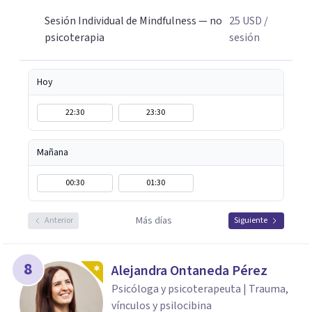
relacionarte de otra manera con tus emociones,
pensamientos y experiencias.
Sesión Individual de Mindfulness — no
25
USD
/
psicoterapia
sesión
Hoy
22:30
23:30
Mañana
00:30
01:30
Más días
Anterior
Siguiente
8
Alejandra Ontaneda Pérez
Psicóloga y psicoterapeuta | Trauma,
vínculos y psilocibina