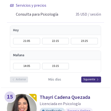
búsqueda de sentido de vida. Además, actualmente
Servicios y precios
continúo mi formación en terapias integrativas,
convencida de que la actualización constante me permite
Consulta para Psicología
35
USD
/ sesión
brindar una atención cada vez más completa, ética y
centrada en la persona.
Hoy
21:05
22:15
23:25
Mañana
14:05
15:15
Más días
Anterior
Siguiente
15
Thayri Cadena Quezada
Licenciada en Psicología