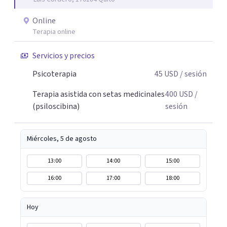
online y presencial. Si estás pensando en iniciar un
proceso, puedes contactarme directamente o reservar tu
Online
primera sesión desde mi perfil.
Terapia online
Servicios y precios
Psicoterapia
45
USD
/ sesión
Terapia asistida con setas medicinales
400
USD
/
(psiloscibina)
sesión
Miércoles, 5 de agosto
13:00
14:00
15:00
16:00
17:00
18:00
Hoy