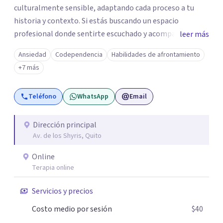
culturalmente sensible, adaptando cada proceso a tu
historia y contexto. Si estás buscando un espacio
profesional donde sentirte escuchado y acompañado con
leer más
seriedad, cercanía y libre de estigmas, podemos trabajar
Ansiedad
Codependencia
Habilidades de afrontamiento
juntos. Lidero un equipo multidisciplinario de salud
+7 más
mental en psicología clínica, infantojuvenil, familiar y
psicopedagogía. De esta manera, llevo procesos
Teléfono
WhatsApp
Email
integrales sostenidos y ajustados a tus necesidades.
Dirección principal
Av. de los Shyris, Quito
Online
Terapia online
Servicios y precios
Costo medio por sesión
$40