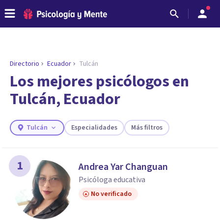
Directorio
Ecuador
Tulcán
ENCONTRAR MI TERAPEUTA
¿Necesitas ayuda para encontrar el
Los mejores psicólogos en
psicólogo adecuado?
Tulcán, Ecuador
Responde a unas breves preguntas y te ofreceremos
los profesionales que más se ajustan a tus
necesidades.
Tulcán
Especialidades
Más filtros
Responder cuestionario
1
Andrea Yar Changuan
Psicóloga educativa
No verificado