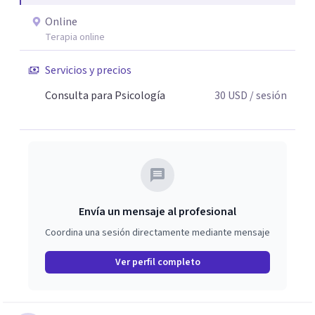
aprendizaje, ansiedad, regulación emocional,
autoestima, adaptación escolar, trastorno del espectro
Online
autista, discapacidad intelectual y necesidades educativas
Terapia online
específicas. Mi objetivo es ofrecer un espacio seguro,
Servicios y precios
empático y respetuoso, donde cada persona pueda
comprender sus dificultades, fortalecer sus recursos
Consulta para Psicología
30
USD
/ sesión
personales y avanzar hacia un mayor bienestar
emocional, académico y relacional.
Envía un mensaje al profesional
Coordina una sesión directamente mediante mensaje
Ver perfil completo