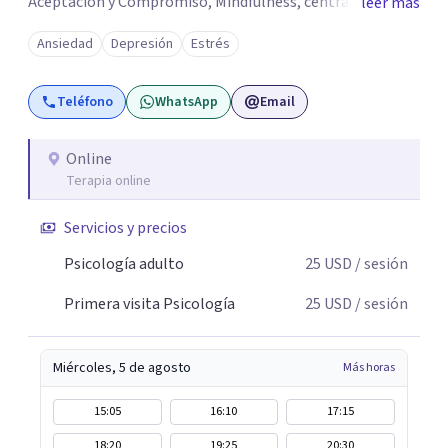
Aceptación y Compromiso, Mindfulness, centrándonos
leer más
directamente en los valores, creencias y tener conciencia
Ansiedad
Depresión
Estrés
de ello, logrando mantener la empatía, escucha activa,
comunicación asertiva; con ello encontrar lo valioso que
Teléfono
WhatsApp
Email
en el camino se nos va desapareciendo, para así poder
conectar con lo significativo de cada persona a pesar de
su sufrimiento, obteniendo así una vida que merezca la
Online
Terapia online
pena ser vivida.
Servicios y precios
Psicología adulto
25
USD
/ sesión
Primera visita Psicología
25
USD
/ sesión
Miércoles, 5 de agosto
Más horas
15:05
16:10
17:15
18:20
19:25
20:30