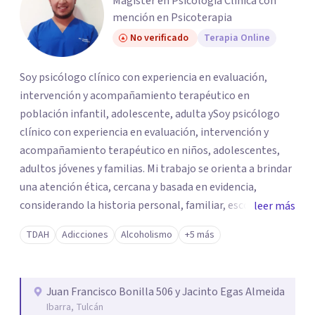
Magíster en Psicología Clínica con
mención en Psicoterapia
No verificado
Terapia Online
Soy psicólogo clínico con experiencia en evaluación,
intervención y acompañamiento terapéutico en
población infantil, adolescente, adulta ySoy psicólogo
clínico con experiencia en evaluación, intervención y
acompañamiento terapéutico en niños, adolescentes,
adultos jóvenes y familias. Mi trabajo se orienta a brindar
una atención ética, cercana y basada en evidencia,
considerando la historia personal, familiar, escolar y
leer más
social de cada paciente. Cuento con experiencia en
TDAH
Adicciones
Alcoholismo
+5 más
evaluación psicológica y psicopedagógica, elaboración de
informes clínicos, estudios de caso, planes de
intervención y procesos de seguimiento. He trabajado
Juan Francisco Bonilla 506 y Jacinto Egas Almeida
con dificultades emocionales, conductuales, de
Ibarra, Tulcán