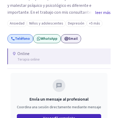
y malestar psíquico y psicológico es diferente e
importante. En el trabajo con mis consultantes apunto a
leer más
trabajar a través de la palabra para dar paso a lo nuevo.
Ansiedad
Niños y adolescentes
Depresión
+5 más
En Superar me desempeño en el área de psicoterapia
emocional en la atención a niños/as, adolescentes y
Teléfono
WhatsApp
Email
adultos. Este trabajo incluye sesiones con padres y visitas
a colegios.
Online
Terapia online
Envía un mensaje al profesional
Coordina una sesión directamente mediante mensaje