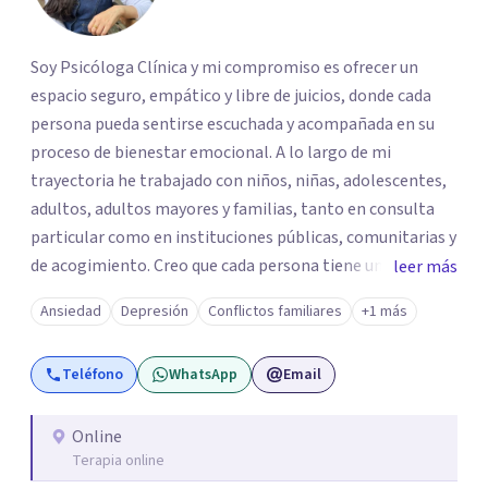
Soy Psicóloga Clínica y mi compromiso es ofrecer un
espacio seguro, empático y libre de juicios, donde cada
persona pueda sentirse escuchada y acompañada en su
proceso de bienestar emocional. A lo largo de mi
trayectoria he trabajado con niños, niñas, adolescentes,
adultos, adultos mayores y familias, tanto en consulta
particular como en instituciones públicas, comunitarias y
de acogimiento. Creo que cada persona tiene una historia
leer más
única, por lo que adapto cada proceso terapéutico a sus
Ansiedad
Depresión
Conflictos familiares
+1 más
necesidades, promoviendo el desarrollo de herramientas
que favorezcan el equilibrio emocional y una mejor
Teléfono
WhatsApp
Email
calidad de vida. Como parte de mi crecimiento
profesional, recientemente obtuve un Diplomado en
Tanatología y Logoterapia, fortaleciendo mi
Online
Terapia online
acompañamiento en procesos de duelo, pérdidas y