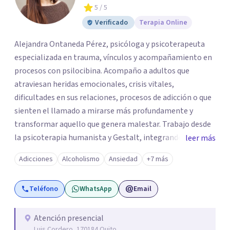
5
/ 5
Verificado
Terapia Online
Alejandra Ontaneda Pérez, psicóloga y psicoterapeuta
especializada en trauma, vínculos y acompañamiento en
procesos con psilocibina. Acompaño a adultos que
atraviesan heridas emocionales, crisis vitales,
dificultades en sus relaciones, procesos de adicción o que
sienten el llamado a mirarse más profundamente y
transformar aquello que genera malestar. Trabajo desde
la psicoterapia humanista y Gestalt, integrando una
leer más
mirada sistémica, herramientas corporales y un
Adicciones
Alcoholismo
Ansiedad
+7 más
acompañamiento ético en la preparación e integración
de experiencias con setas medicinales (psilocibina). Mi
Teléfono
WhatsApp
Email
enfoque combina lo emocional, lo corporal y lo vincular
para que no solo entiendas lo que te pasa, sino que
puedas procesarlo de forma completa. Atiendo de forma
Atención presencial
Luis Cordero, 170184 Quito