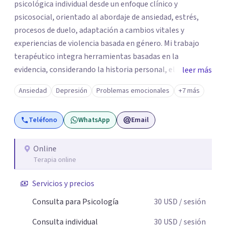
psicológica individual desde un enfoque clínico y
psicosocial, orientado al abordaje de ansiedad, estrés,
procesos de duelo, adaptación a cambios vitales y
experiencias de violencia basada en género. Mi trabajo
terapéutico integra herramientas basadas en la
evidencia, considerando la historia personal, el contexto
leer más
social y cultural de cada paciente. Ofrezco un espacio
Ansiedad
Depresión
Problemas emocionales
+7 más
profesional, ético y confidencial enfocado en la
comprensión emocional, el fortalecimiento de
Teléfono
WhatsApp
Email
habilidades de afrontamiento y la mejora del bienestar
psicológico.
Online
Terapia online
Servicios y precios
Consulta para Psicología
30
USD
/ sesión
Consulta individual
30
USD
/ sesión