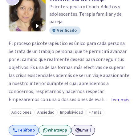
Psicoterapeuta y Coach. Adultos y
adolescentes. Terapia familiar y de
pareja
Verificado
El proceso psicoterapéutico es único para cada persona.
Se trata de un trabajo personal que te permitirá avanzar
por el camino que realmente deseas para conseguir tus
objetivos. Es una de las formas más efectivas de superar
las crisis existenciales además de ser un viaje apasionante
a nuestro interior durante el cual aprendemos a
conocernos, respetarnos y hacernos respetar.
Empezaremos con una o dos sesiones de evaluación.
leer más
Procuraremos recopilar toda la información relevante
Adicciones
Ansiedad
Impulsividad
+7 más
sobre el problema o problemas que te preocupan e
interfieren en tu día a día. A continuación, plantearemos
Teléfono
WhatsApp
Email
unos objetivos claros, reales y alcanzables, sobre cómo