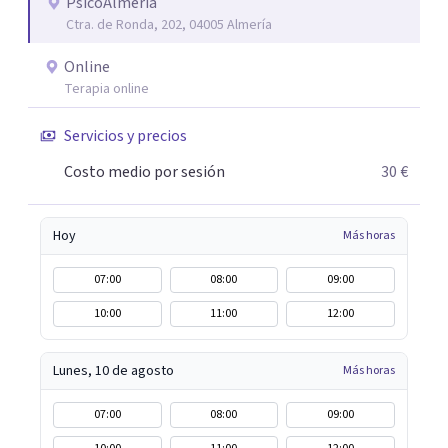
personalizado. Utilizo diferentes técnicas psicológicas
PsicoAlmería
Ctra. de Ronda, 202, 04005 Almería
aunque mi especialidad es la hipnosis clínica, como
técnica útil en las terapias psicológicas aumentando su
Online
eficacia, reduciendo el tiempo de tratamiento y
Terapia online
consiguiendo cambios positivos desde la primera sesión.
¿Tienes dudas de cómo enfocaré tu problema o situación?
Servicios y precios
Contáctame y te informaré con mucho gusto. Es el
Costo medio por sesión
30 €
momento de dar el paso a una nueva etapa en tu vida.
Hoy
Más horas
07:00
08:00
09:00
10:00
11:00
12:00
Lunes, 10 de agosto
Más horas
07:00
08:00
09:00