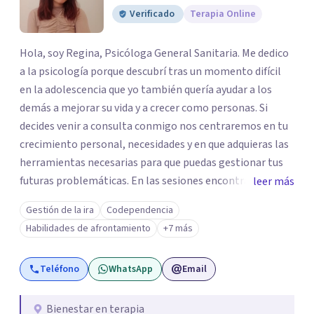
Verificado
Terapia Online
Hola, soy Regina, Psicóloga General Sanitaria. Me dedico
a la psicología porque descubrí tras un momento difícil
en la adolescencia que yo también quería ayudar a los
demás a mejorar su vida y a crecer como personas. Si
decides venir a consulta conmigo nos centraremos en tu
crecimiento personal, necesidades y en que adquieras las
herramientas necesarias para que puedas gestionar tus
futuras problemáticas. En las sesiones encontrarás un
leer más
lugar donde abrirte y expresarte sin juicios, donde
Gestión de la ira
Codependencia
explorar tus emociones, conocerte, solucionar tus
Habilidades de afrontamiento
+7 más
heridas y trabajar en tu crecimiento. personal
Teléfono
WhatsApp
Email
Bienestar en terapia