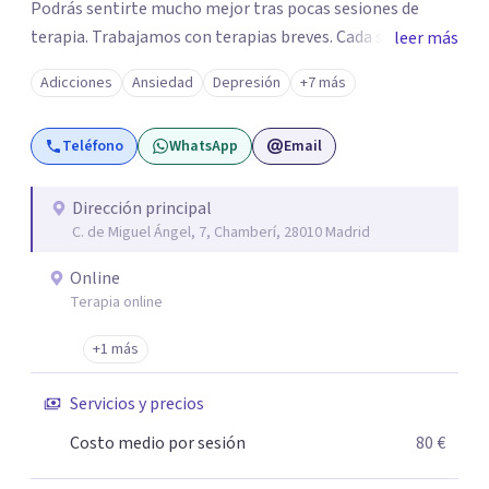
Podrás sentirte mucho mejor tras pocas sesiones de
terapia. Trabajamos con terapias breves. Cada sesión de
leer más
terapia te resultará de utilidad y te ayudará a conseguir
Adicciones
Ansiedad
Depresión
+7 más
tus objetivos. Entre nuestras especialidades destaca la
terapia de pareja y sexual, así como el tratamiento de
Teléfono
WhatsApp
Email
problemas emocionales, obsesiones, ansiedad , estrés,
duelos, insomnio y depresión, entre otros. Contamos
además con un servicio de hipnosis regresiva para el
Dirección principal
C. de Miguel Ángel, 7, Chamberí, 28010 Madrid
trabajo de "Terapia del Alma".
Online
Terapia online
+1 más
Servicios y precios
Costo medio por sesión
80 €