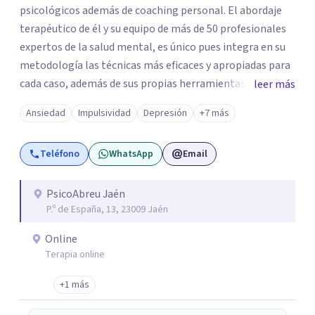
psicológicos además de coaching personal. El abordaje
terapéutico de él y su equipo de más de 50 profesionales
expertos de la salud mental, es único pues integra en su
metodología las técnicas más eficaces y apropiadas para
cada caso, además de sus propias herramientas y técnicas
leer más
psicológicas que le hacen un equipo de profesionales
Ansiedad
Impulsividad
Depresión
+7 más
único en su campo. Rodolfo de Porras hace énfasis en la
importancia de trabajar no solo el síntoma que trae a la
Teléfono
WhatsApp
Email
persona a consulta sino tratar la raíz del problema para
que el problema psicológico de la persona no vuelva a
repetirse en el futuro.
PsicoAbreu Jaén
P.º de España, 13, 23009 Jaén
Online
Terapia online
+1 más