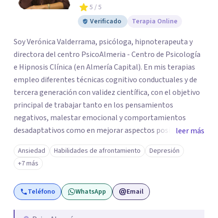
5
/ 5
Verificado
Terapia Online
Soy Verónica Valderrama, psicóloga, hipnoterapeuta y
directora del centro PsicoAlmeria - Centro de Psicología
e Hipnosis Clínica (en Almería Capital). En mis terapias
empleo diferentes técnicas cognitivo conductuales y de
tercera generación con validez científica, con el objetivo
principal de trabajar tanto en los pensamientos
negativos, malestar emocional y comportamientos
desadaptativos como en mejorar aspectos positivos,
leer más
habilidades y desarrollo personal. ¡Tus objetivos son los
Ansiedad
Habilidades de afrontamiento
Depresión
míos y juntos los alcanzaremos!. Mi objetivo principal es
+7 más
que consigas el bienestar y equilibrio que buscas, siendo
consciente de que cada persona es diferente y por ello
Teléfono
WhatsApp
Email
inicialmente realizaremos una adecuada evaluación para
conseguir un tratamiento individualizado y