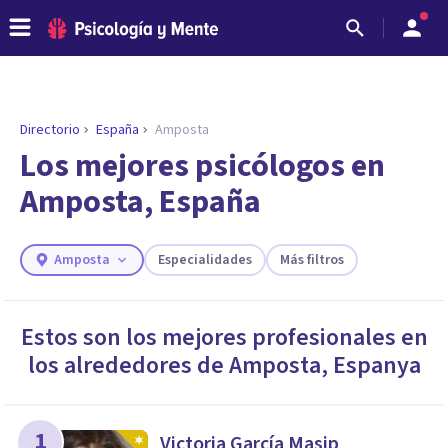
Directorio
España
Amposta
ENCONTRAR MI TERAPEUTA
¿Necesitas ayuda para encontrar el
Los mejores psicólogos en
psicólogo adecuado?
Amposta, España
Responde a unas breves preguntas y te ofreceremos
los profesionales que más se ajustan a tus
necesidades.
Amposta
Especialidades
Más filtros
Responder cuestionario
Estos son los mejores profesionales en
los alrededores de
Amposta
,
Espanya
1
Victoria García Masip