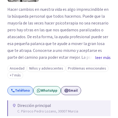
Hacer cambios en nuestra vida es algo imprescindible en
la búsqueda personal que todos hacemos. Puede que la
mayoría de las veces hacer psicoterapia no sea necesario
pero hay otras en las que nos quedamos paralizados o
atascados. De esta forma, la ayuda profesional puede ser
esa pequeña palanca que te ayude a mover la gran losa
que te atrapa. Conocerse a uno mismo y aceptarse es
parte del camino para poder estar mejor. La psicoterapia
leer más
es una forma de colaboración en donde diálogo, además
Ansiedad
Niños y adolescentes
Problemas emocionales
de la confianza y el apoyo, es el camino para poder
+7 más
identificar qué es lo que sucede, qué sentido tiene y cuales
son los pasos para el cambio. Además, creo que los
Teléfono
WhatsApp
Email
verdaderos cambios tienen que partir de uno mismo y mi
idea es poder acompañarte para que puedas tomar
aquellas decisiones en tu vida que te puedan llevar a estar
Dirección principal
C. Párroco Pedro Lozano, 30007 Murcia
mejor con lo que piensas y con lo que haces.