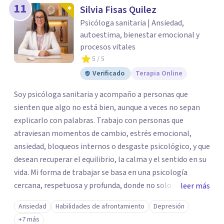
11
Silvia Fisas Quilez
Psicóloga sanitaria | Ansiedad,
autoestima, bienestar emocional y
procesos vitales
5
/ 5
Verificado
Terapia Online
Soy psicóloga sanitaria y acompaño a personas que
sienten que algo no está bien, aunque a veces no sepan
explicarlo con palabras. Trabajo con personas que
atraviesan momentos de cambio, estrés emocional,
ansiedad, bloqueos internos o desgaste psicológico, y que
desean recuperar el equilibrio, la calma y el sentido en su
vida. Mi forma de trabajar se basa en una psicología
cercana, respetuosa y profunda, donde no solo
leer más
atendemos los síntomas, sino también lo que los
Ansiedad
Habilidades de afrontamiento
Depresión
provoca. Integro la psicología positiva y la terapia
+7 más