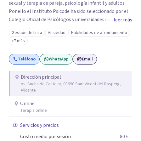
sexual y terapia de pareja, psicología infantil y adultos.
Por ello el Instituto Psicode ha sido seleccionado por el
Colegio Oficial de Psicólogos y universidades como la
leer más
UNIR, Europea y la U. Nebrija para que colabore en la
Gestión de la ira
Ansiedad
Habilidades de afrontamiento
formación de psicólogos de máster y psicólogos
+7 más
colegiados. Están en continuo crecimiento. Actualmente
tiene sede en Madrid y Alicante.
Teléfono
WhatsApp
Email
Dirección principal
Av. Ancha de Castelar, 03690 Sant Vicent del Raspeig,
Alicante
Online
Terapia online
Servicios y precios
Costo medio por sesión
80 €