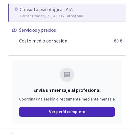
llevar a cabo el trabajo psicológico. Para ello,
estableceremos un plan personalizado adaptado a ti. El
Consulta psicológica LAIA
Carrer Prades, 21, 43006 Tarragona
objetivo de la psicoterapia integradora es facilitar a la
persona que recobre su equilibrio, aumentando su
Servicios y precios
consciencia y apartándose del dolor, abriéndose a nuevas
experiencias. En esta consulta de Psicología encontrarás
Costo medio por sesión
60 €
un espacio confidencial y tranquilo con profesionales en
constante actualización que trabajan desde el respeto
para ofrecerte las mejores soluciones adaptadas a tus
necesidades
Envía un mensaje al profesional
Coordina una sesión directamente mediante mensaje
Ver perfil completo