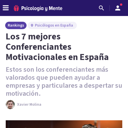
Rankings
Psicólogos en España
Los 7 mejores
Conferenciantes
Motivacionales en España
Estos son los conferenciantes más
valorados que pueden ayudar a
empresas y particulares a despertar su
motivación.
Xavier Molina