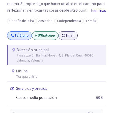
misma. Siempre digo que hacer un alto en el camino para
reflexionar y enfocar las cosas desde otro punto de vista
leer más
es esencial para seguir creciendo como persona.
Gestión de la ira
Ansiedad
Codependencia
+7 más
Actualmente, me dedico a ayudar a las personas a superar
su sufrimiento, romper las barreras que las limitan y
Teléfono
WhatsApp
Email
crecer emocionalmente de forma que puedan llevar la
vida que realmente quieren.
Dirección principal
Passatge Dr. Bartual Moret, 4, El Pla del Real, 46010
València, Valencia
Online
Terapia online
Servicios y precios
Costo medio por sesión
60 €