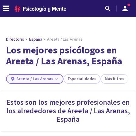
Directorio
España
Areeta / Las Arenas
Los mejores psicólogos en
Areeta / Las Arenas, España
Areeta / Las Arenas
Especialidades
Más filtros
Estos son los mejores profesionales en
los alrededores de
Areeta / Las Arenas
,
ENCONTRAR MI TERAPEUTA
¿Necesitas ayuda para encontrar el
España
psicólogo adecuado?
Responde a unas breves preguntas y te ofreceremos