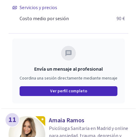
crecimiento. He complementado mi formación con un
Servicios y precios
Máster en Terapia Cognitivo-Conductual y otro en
Psicodrama, profundizando en la mente humana y las
Costo medio por sesión
90 €
dinámicas que guían nuestras relaciones. Mi objetivo es
ofrecerte un espacio de confianza donde podamos
trabajar en mejorar tu bienestar emocional y tus
relaciones. Estoy aquí para acompañarte en ese proceso.
Envía un mensaje al profesional
Coordina una sesión directamente mediante mensaje
Ver perfil completo
11
Amaia Ramos
Psicóloga Sanitaria en Madrid y online
para ansiedad, trauma, depresión y