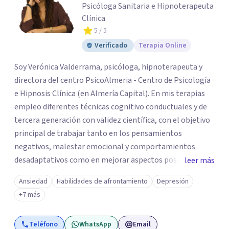
Psicóloga Sanitaria e Hipnoterapeuta
Clínica
5
/ 5
Verificado
Terapia Online
Soy Verónica Valderrama, psicóloga, hipnoterapeuta y
directora del centro PsicoAlmeria - Centro de Psicología
e Hipnosis Clínica (en Almería Capital). En mis terapias
empleo diferentes técnicas cognitivo conductuales y de
tercera generación con validez científica, con el objetivo
principal de trabajar tanto en los pensamientos
negativos, malestar emocional y comportamientos
desadaptativos como en mejorar aspectos positivos,
leer más
habilidades y desarrollo personal. ¡Tus objetivos son los
Ansiedad
Habilidades de afrontamiento
Depresión
míos y juntos los alcanzaremos!. Mi objetivo principal es
+7 más
que consigas el bienestar y equilibrio que buscas, siendo
consciente de que cada persona es diferente y por ello
Teléfono
WhatsApp
Email
inicialmente realizaremos una adecuada evaluación para