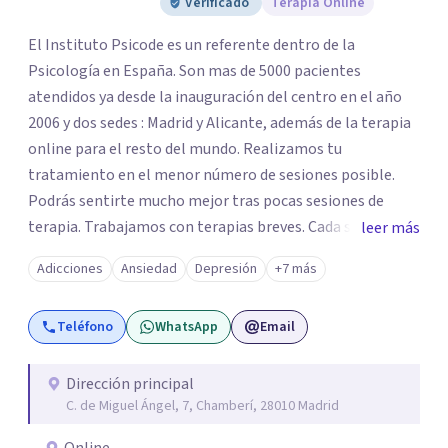
Verificado
Terapia Online
El Instituto Psicode es un referente dentro de la
Psicología en España. Son mas de 5000 pacientes
atendidos ya desde la inauguración del centro en el año
2006 y dos sedes : Madrid y Alicante, además de la terapia
online para el resto del mundo. Realizamos tu
tratamiento en el menor número de sesiones posible.
Podrás sentirte mucho mejor tras pocas sesiones de
terapia. Trabajamos con terapias breves. Cada sesión de
leer más
terapia te resultará de utilidad y te ayudará a conseguir
Adicciones
Ansiedad
Depresión
+7 más
tus objetivos. Entre nuestras especialidades destaca la
terapia de pareja y sexual, así como el tratamiento de
Teléfono
WhatsApp
Email
problemas emocionales, obsesiones, ansiedad , estrés,
duelos, insomnio y depresión, entre otros. Contamos
además con un servicio de hipnosis regresiva para el
Dirección principal
C. de Miguel Ángel, 7, Chamberí, 28010 Madrid
trabajo de "Terapia del Alma".