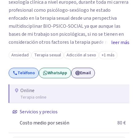
sexología clínica a nivel europeo, durante toda mi carrera
profesional como psicólogo-sexólogo he estado
enfocado en la terapia sexual desde una perspectiva
multidisciplinar BIO-PSICO-SOCIAL ya que aunque las
bases de mi trabajo son psicológicas, si no se tienen en
consideración otros factores la terapia puede no
leer más
funcionar al tener una visión demasiado simplista,
Ansiedad
Terapia sexual
Adicción al sexo
+1 más
excluyendo de antemano otros factores que pueden
influir. Mi intención es ayudar para conseguir una mejora
Teléfono
WhatsApp
Email
global de tu sexualidad, considerando cada caso como
algo particular e intentando adaptarme a tu situación
personal concreta. En especial mi ámbito de trabajo es la
Online
Terapia online
disfunción eréctil, la eyaculación precoz y la falta de
deseo tanto en mujeres como en hombres. La sexualidad
Servicios y precios
es de enorme importancia tanto para el bienestar físico y
mental como a nivel personal para una buena
Costo medio por sesión
80 €
autoestima y una relación saludable de pareja.