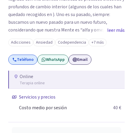
profundos de cambio interior (algunos de los cuales han
quedado recogidos en ). Uno es su pasado, siempre:
buscamos un nuevo pasado para un nuevo futuro,
considerando que nuestra Mente es “alfa y omega” de los
leer más
problemas de la personalidad. Los aspectos “sanos” de la
Adicciones
Ansiedad
Codependencia
+7 más
personalidad nos van a permitir afrontar y resolver los
“enfermos” (). Mi trabajo con los clientes facilita el
Teléfono
WhatsApp
Email
esclarecimiento del origen de los trastornos psíquicos, el
cambio de percepción del pasado, y la proyección y
vivencia de cambios progresivos. Desde la aceptación, el
Online
Terapia online
compromiso mutuo, y el aumento paulatino del campo
de Conciencia, es posible lograr El Cambio, porque Saber
Servicios y precios
es Poder.
Costo medio por sesión
40 €