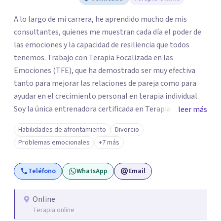
A lo largo de mi carrera, he aprendido mucho de mis
consultantes, quienes me muestran cada día el poder de
las emociones y la capacidad de resiliencia que todos
tenemos. Trabajo con Terapia Focalizada en las
Emociones (TFE), que ha demostrado ser muy efectiva
tanto para mejorar las relaciones de pareja como para
ayudar en el crecimiento personal en terapia individual.
Soy la única entrenadora certificada en Terapia
leer más
Focalizada en las Emociones (TFE) en España, además de
Habilidades de afrontamiento
Divorcio
supervisora y terapeuta certificada. La TFE ha
Problemas emocionales
+7 más
demostrado una mejora significativa en las relaciones,
con un 70-75% de éxito y felicidad duradera. Este enfoque
Teléfono
WhatsApp
Email
también transforma la vida en terapia individual,
ofreciendo nuevas herramientas para el bienestar
emocional. Desde que me gradué en Psicología en 2002,
Online
Terapia online
siempre he estado en constante aprendizaje y