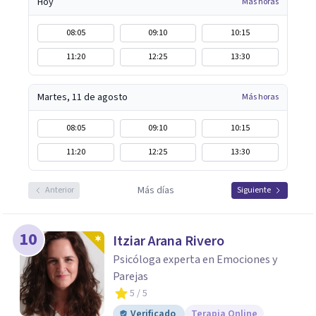
Hoy
Más horas
08:05
09:10
10:15
11:20
12:25
13:30
Martes, 11 de agosto
Más horas
08:05
09:10
10:15
11:20
12:25
13:30
Más días
Anterior
Siguiente
10
Itziar Arana Rivero
Psicóloga experta en Emociones y
Parejas
5
/ 5
Verificado
Terapia Online