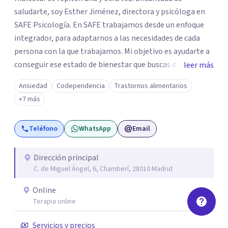
saludarte, soy Esther Jiménez, directora y psicóloga en
SAFE Psicología. En SAFE trabajamos desde un enfoque
integrador, para adaptarnos a las necesidades de cada
persona con la que trabajamos. Mi objetivo es ayudarte a
conseguir ese estado de bienestar que buscas de una
leer más
manera eficaz y que funcione para ti. Podemos ayudarte
Ansiedad
Codependencia
Trastornos alimentarios
tanto si buscas terapia individual como en pareja,
+7 más
acompañándote en tu proceso de cambio de forma
presencial u online.
Teléfono
WhatsApp
Email
Dirección principal
C. de Miguel Ángel, 6, Chamberí, 28010 Madrid
Online
Terapia online
Servicios y precios