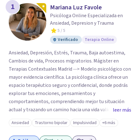
los profesionales que más se ajustan a tus
1
Mariana Luz Favole
necesidades.
Psicóloga Online Especializada en
Responder cuestionario
Ansiedad, Depresion y Trauma
5
/ 5
Verificado
Terapia Online
Ansiedad, Depresión, Estrés, Trauma, Baja autoestima,
Cambios de vida, Procesos migratorios. Mágister en
Terapias Contextuales Madrid --> Modelo psicológico con
mayor evidencia científica. La psicóloga clínica ofrece un
espacio terapéutico seguro y confidencial, donde podrás
explorar tus emociones, pensamientos y
comportamientos, comprendiendo mejor tu situación
actual y trazando un camino hacia una vida valiosa para ti.
leer más
No se trata de esperar a que desaparezca el sufrimiento
Ansiedad
Trastorno bipolar
Impulsividad
+6 más
para empezar a vivir, sino de aprender a construir una vida
valiosa incluso cuando el malestar aparece.