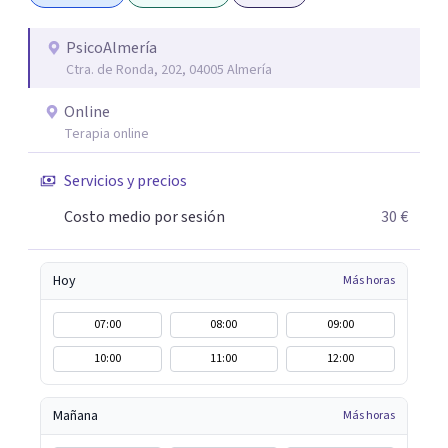
conseguir un tratamiento individualizado y
personalizado. Utilizo diferentes técnicas psicológicas
PsicoAlmería
Ctra. de Ronda, 202, 04005 Almería
aunque mi especialidad es la hipnosis clínica, como
técnica útil en las terapias psicológicas aumentando su
Online
eficacia, reduciendo el tiempo de tratamiento y
Terapia online
consiguiendo cambios positivos desde la primera sesión.
¿Tienes dudas de cómo enfocaré tu problema o situación?
Servicios y precios
Contáctame y te informaré con mucho gusto. Es el
Costo medio por sesión
30 €
momento de dar el paso a una nueva etapa en tu vida.
Hoy
Más horas
07:00
08:00
09:00
10:00
11:00
12:00
Mañana
Más horas