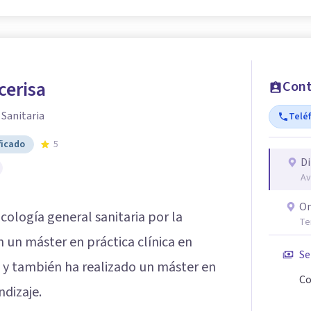
cerisa
Cont
 Sanitaria
Telé
ficado
5
Di
Av
On
icología general sanitaria por la
Te
 un máster en práctica clínica en
Se
, y también ha realizado un máster en
Co
ndizaje.