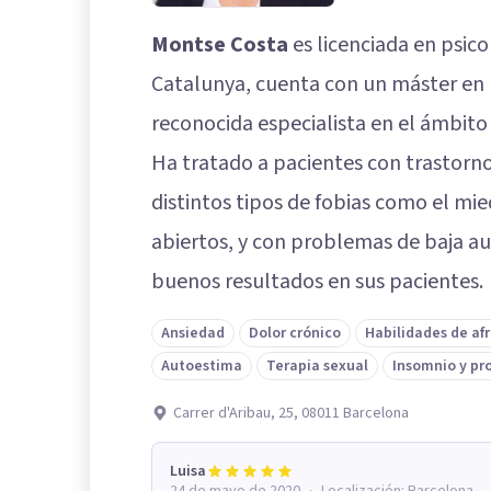
Montse Costa
es licenciada en psico
Catalunya, cuenta con un máster en p
reconocida especialista en el ámbito d
Ha tratado a pacientes con trastorn
distintos tipos de fobias como el mie
abiertos, y con problemas de baja 
buenos resultados en sus pacientes.
Ansiedad
Dolor crónico
Habilidades de a
Autoestima
Terapia sexual
Insomnio y pr
Carrer d'Aribau, 25, 08011 Barcelona
Luisa
·
24 de mayo de 2020
Localización:
Barcelona