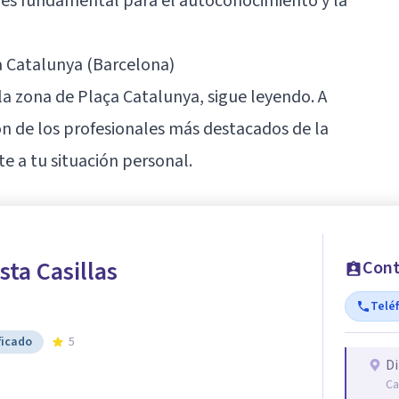
 es fundamental para el autoconocimiento y la
 Catalunya (Barcelona)
 la zona de Plaça Catalunya, sigue leyendo. A
n de los profesionales más destacados de la
te a tu situación personal.
ta Casillas
Cont
Telé
ficado
5
Di
Ca