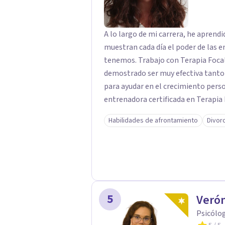
A lo largo de mi carrera, he apren
muestran cada día el poder de las e
tenemos. Trabajo con Terapia Focal
demostrado ser muy efectiva tanto 
para ayudar en el crecimiento personal en t
entrenadora certificada en Terapia
además de supervisora y terapeuta 
Habilidades de afrontamiento
Divor
significativa en las relaciones, con 
enfoque también transforma la vida 
herramientas para el bienestar emocional. Desde que me gradué e
2002, siempre he estado en constan
complementado mi formación con u
otro en Psicodrama, profundizando
5
Veró
nuestras relaciones. Mi objetivo es ofrecerte un espacio de confianza donde
Psicólog
podamos trabajar en mejorar tu bie