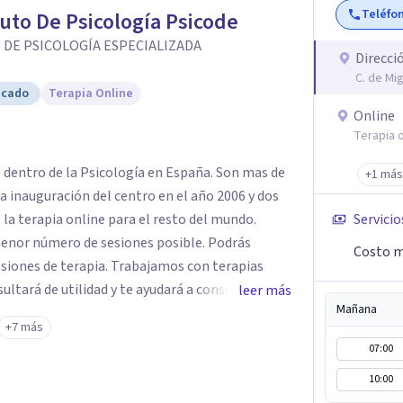
Teléfo
tuto De Psicología Psicode
 DE PSICOLOGÍA ESPECIALIZADA
Direcci
C. de Mi
icado
Terapia Online
Online
Terapia o
e dentro de la Psicología en España. Son mas de
+1 más
a inauguración del centro en el año 2006 y dos
 la terapia online para el resto del mundo.
Servicio
enor número de sesiones posible. Podrás
Costo m
siones de terapia. Trabajamos con terapias
sultará de utilidad y te ayudará a conseguir tus
leer más
Mañana
ades destaca la terapia de pareja y sexual, así
+7 más
emocionales, obsesiones, ansiedad , estrés,
07:00
un servicio de
10:00
e "Terapia del Alma".