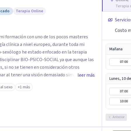
Terapia 
icado
Terapia Online
Servicio
Costo m
 mi formación con uno de los pocos masteres
gía clínica a nivel europeo, durante toda mi
Mañana
-sexólogo he estado enfocado en la terapia
disciplinar BIO-PSICO-SOCIAL ya que aunque las
07:00
s, si no se tienen en consideración otros
nar al tener una visión demasiado simplista,
leer más
Lunes, 10 d
 influir. Mi intención es ayudar
 al sexo
+1 más
e tu sexualidad, considerando cada caso como
07:00
me a tu situación personal concreta. En
10:00
disfunción eréctil, la eyaculación precoz y la
omo en hombres. La sexualidad es de enorme
Anterior
o a nivel personal para una
ludable de pareja.