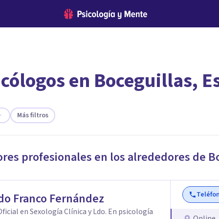
icólogos en Boceguillas, 
encontrar el psicólogo adecuado?
 te ofreceremos los profesionales que más se ajustan a tus
Más filtros
ores profesionales en los alrededores de
Bo
Teléfo
do Franco Fernández
ficial en Sexología Clínica y Ldo. En psicología
Online