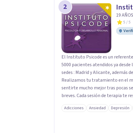
2
Insti
19 AÑOS
5
/ 5
Verif
El Instituto Psicode es un referent
5000 pacientes atendidos ya desde l
sedes : Madrid y Alicante, además de
Realizamos tu tratamiento en el m
sentirte mucho mejor tras pocas se
breves. Cada sesión de terapia te re
objetivos. Entre nuestras especialid
Adicciones
Ansiedad
Depresión
como el tratamiento de problemas 
duelos, insomnio y depresión, entre otros. Contamos además con 
hipnosis regresiva para el trabajo d