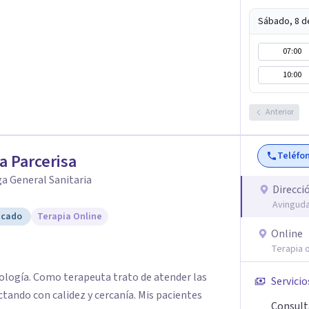
Sábado, 8 d
07:00
10:00
Anterior
Teléfo
a Parcerisa
a General Sanitaria
Direcci
Avinguda
icado
Terapia Online
Online
Terapia o
cología. Como terapeuta trato de atender las
Servicio
tando con calidez y cercanía. Mis pacientes
Consult