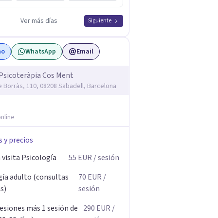
Ver más días
Siguiente
no
WhatsApp
Email
Psicoteràpia Cos Ment
e Borràs, 110, 08208 Sabadell, Barcelona
nline
s y precios
visita Psicología
55
EUR
/ sesión
gía adulto (consultas
70
EUR
/
s)
sesión
Sesiones más 1 sesión de
290
EUR
/