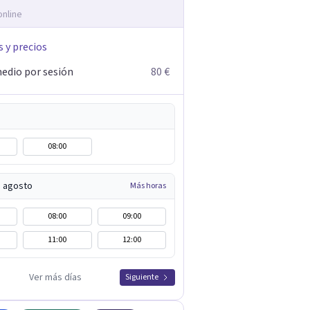
online
s y precios
edio por sesión
80 €
08:00
e agosto
Más horas
08:00
09:00
11:00
12:00
Ver más días
Siguiente