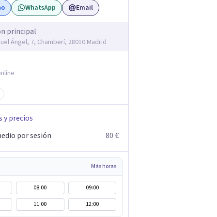
no
WhatsApp
Email
ón principal
guel Ángel, 7, Chamberí, 28010 Madrid
nline
s y precios
edio por sesión
80 €
Más horas
08:00
09:00
11:00
12:00