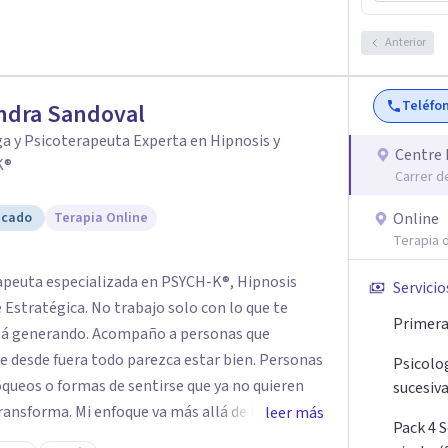
a o situación? Contáctame y te informaré con
el paso a una nueva etapa en tu vida.
Anterior
Teléfo
ndra Sandoval
a y Psicoterapeuta Experta en Hipnosis y
Centre 
K®
Carrer d
icado
Terapia Online
Online
Terapia o
rapeuta especializada en PSYCH-K®, Hipnosis
Servicio
Estratégica. No trabajo solo con lo que te
Primera 
está generando. Acompaño a personas que
 desde fuera todo parezca estar bien. Personas
Psicolo
oqueos o formas de sentirse que ya no quieren
sucesiva
ransforma. Mi enfoque va más allá de la
leer más
Pack 4 
es más profundos donde se construyen las