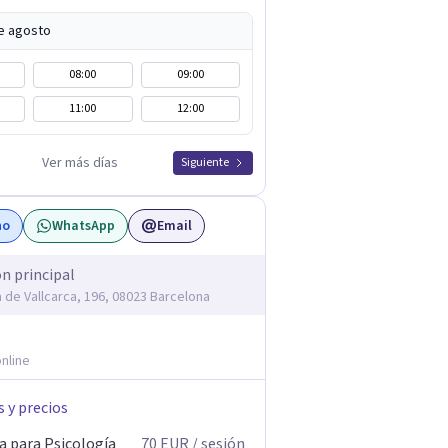
e agosto
08:00
09:00
11:00
12:00
Ver más días
Siguiente
no
WhatsApp
Email
ón principal
 de Vallcarca, 196, 08023 Barcelona
nline
s y precios
a para Psicología
70
EUR
/ sesión