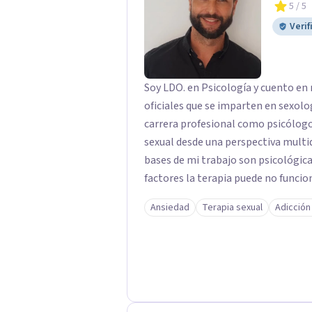
5
/ 5
Verif
Soy LDO. en Psicología y cuento en
oficiales que se imparten en sexolo
carrera profesional como psicólogo
sexual desde una perspectiva multi
bases de mi trabajo son psicológica
factores la terapia puede no funcio
excluyendo de antemano otros factores que pueden
Ansiedad
Terapia sexual
Adicción
para conseguir una mejora global d
algo particular e intentando adaptar
especial mi ámbito de trabajo es la 
falta de deseo tanto en mujeres c
importancia tanto para el bienestar físico y mental com
buena autoestima y una relación sa