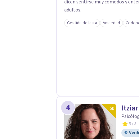
dicen sentirse muy cómodos y enten
adultos.
Gestión de la ira
Ansiedad
Codep
4
Itzia
Psicólo
5
/ 5
Verif