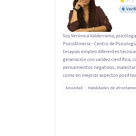
5
/ 5
para acompañarte en ese proceso.
Verif
Soy Verónica Valderrama, psicóloga
PsicoAlmeria - Centro de Psicología e 
terapias empleo diferentes técnica
generación con validez científica, c
pensamientos negativos, malestar
como en mejorar aspectos positivos,
objetivos son los míos y juntos los alcanzaremos!. Mi o
Ansiedad
Habilidades de afrontami
consigas el bienestar y equilibrio 
persona es diferente y por ello in
para conseguir un tratamiento individualizado
técnicas psicológicas aunque mi esp
útil en las terapias psicológicas aumentando su ef
tratamiento y consiguiendo cambios pos