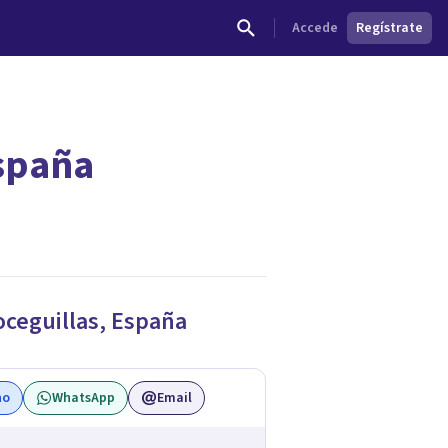
Accede
Regístrate
España
ceguillas
,
España
no
WhatsApp
Email