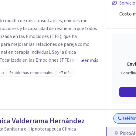
Servicio
Costo m
dido mucho de mis consultantes, quienes me
mociones y la capacidad de resiliencia que todos
izada en las Emociones (TFE), que ha
para mejorar las relaciones de pareja como
erapia individual. Soy la única
 Focalizada en las Emociones (TFE) en España,
leer más
Enví
certificada. La TFE ha demostrado una mejora
cio
Problemas emocionales
+7 más
Coordin
un 70-75% de éxito y felicidad duradera. Este
en terapia individual, ofreciendo nuevas
n Psicología en
te aprendizaje y crecimiento. He
n Máster en Terapia Cognitivo-Conductual y
 en la mente humana y las dinámicas que guían
Teléfo
nica Valderrama Hernández
a Sanitaria e Hipnoterapeuta Clínica
nestar emocional y tus relaciones. Estoy aquí
PsicoA