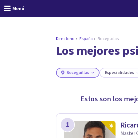
Menú
Directorio
España
Boceguillas
Los mejores ps
ENCONTRAR MI TERAPEUTA
¿Necesitas ayuda para 
Responde a unas breves preguntas y
necesidades.
Boceguillas
Especialidades
Responder cuestionario
Estos son los mej
1
Ricar
Master O