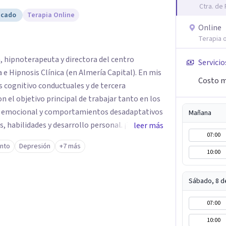
Ctra. de
icado
Terapia Online
Online
Terapia o
, hipnoterapeuta y directora del centro
Servicio
Hipnosis Clínica (en Almería Capital). En mis
Costo m
s cognitivo conductuales y de tercera
on el objetivo principal de trabajar tanto en los
 emocional y comportamientos desadaptativos
Mañana
 habilidades y desarrollo personal. ¡Tus
leer más
07:00
bjetivo principal es que
ento
Depresión
+7 más
que buscas, siendo consciente de que cada
10:00
icialmente realizaremos una adecuada evaluación
 y personalizado. Utilizo diferentes
Sábado, 8 d
ecialidad es la hipnosis clínica, como técnica
icacia, reduciendo el tiempo de
07:00
itivos desde la primera sesión. ¿Tienes
10:00