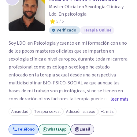
los profesionales que más se ajustan a tus
Master Oficial en Sexología Clínica y
necesidades.
Ldo. En psicología
Responder cuestionario
5
/ 5
Verificado
Terapia Online
Soy LDO. en Psicología y cuento en mi formación con uno
de los pocos masteres oficiales que se imparten en
sexología clínica a nivel europeo, durante toda mi carrera
profesional como psicólogo-sexólogo he estado
enfocado en la terapia sexual desde una perspectiva
multidisciplinar BIO-PSICO-SOCIAL ya que aunque las
bases de mi trabajo son psicológicas, si no se tienen en
consideración otros factores la terapia puede no
leer más
funcionar al tener una visión demasiado simplista,
Ansiedad
Terapia sexual
Adicción al sexo
+1 más
excluyendo de antemano otros factores que pueden
influir. Mi intención es ayudar para conseguir una mejora
Teléfono
WhatsApp
Email
global de tu sexualidad, considerando cada caso como