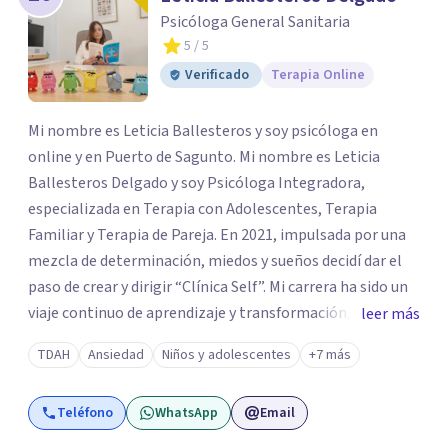
Psicóloga General Sanitaria
5
/ 5
Verificado
Terapia Online
Mi nombre es Leticia Ballesteros y soy psicóloga en
online y en Puerto de Sagunto. Mi nombre es Leticia
Ballesteros Delgado y soy Psicóloga Integradora,
especializada en Terapia con Adolescentes, Terapia
Familiar y Terapia de Pareja. En 2021, impulsada por una
mezcla de determinación, miedos y sueños decidí dar el
paso de crear y dirigir “Clínica Self”. Mi carrera ha sido un
viaje continuo de aprendizaje y transformación,
leer más
moldeado por másters, especializaciones y experiencias
TDAH
Ansiedad
Niños y adolescentes
+7 más
que han reafirmado mi verdadera vocación: acompañar a
familias y adolescentes en sus momentos más cruciales,
Teléfono
WhatsApp
Email
guiándolos hacia relaciones más saludables y un
desarrollo personal integral.