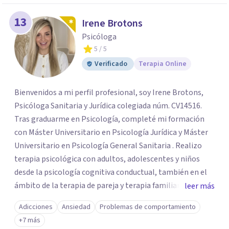
13
Irene Brotons
Psicóloga
5
/ 5
Verificado
Terapia Online
Bienvenidos a mi perfil profesional, soy Irene Brotons,
Psicóloga Sanitaria y Jurídica colegiada núm. CV14516.
Tras graduarme en Psicología, completé mi formación
con Máster Universitario en Psicología Jurídica y Máster
Universitario en Psicología General Sanitaria . Realizo
terapia psicológica con adultos, adolescentes y niños
desde la psicología cognitiva conductual, también en el
ámbito de la terapia de pareja y terapia familiar. Como
leer más
psicóloga jurídico forense, realizo informes periciales
Adicciones
Ansiedad
Problemas de comportamiento
psicológicos en el ámbito de familia, civil, penal y laboral.
+7 más
Soy miembro del Listado Oficial de Psicólogos Forenses