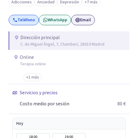
Adicciones
Ansiedad
Depresión
+7 más
tus objetivos. Entre nuestras especialidades destaca la
terapia de pareja y sexual, así como el tratamiento de
Teléfono
WhatsApp
Email
problemas emocionales, obsesiones, ansiedad , estrés,
duelos, insomnio y depresión, entre otros. Contamos
además con un servicio de hipnosis regresiva para el
Dirección principal
C. de Miguel Ángel, 7, Chamberí, 28010 Madrid
trabajo de "Terapia del Alma".
Online
Terapia online
+1 más
Servicios y precios
Costo medio por sesión
80 €
Hoy
18:00
19:00