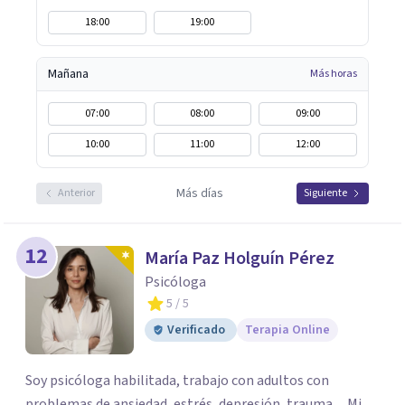
18:00
19:00
Mañana
Más horas
07:00
08:00
09:00
10:00
11:00
12:00
Más días
Anterior
Siguiente
12
María Paz Holguín Pérez
Psicóloga
5
/ 5
Verificado
Terapia Online
Soy psicóloga habilitada, trabajo con adultos con
problemas de ansiedad, estrés, depresión, trauma,... Mi