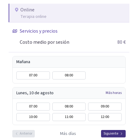
algo particular e intentando adaptarme a tu situación
personal concreta. En especial mi ámbito de trabajo es la
Online
Terapia online
disfunción eréctil, la eyaculación precoz y la falta de
deseo tanto en mujeres como en hombres. La sexualidad
Servicios y precios
es de enorme importancia tanto para el bienestar físico y
mental como a nivel personal para una buena
Costo medio por sesión
80 €
autoestima y una relación saludable de pareja.
Mañana
07:00
08:00
Lunes, 10 de agosto
Más horas
07:00
08:00
09:00
10:00
11:00
12:00
Más días
Anterior
Siguiente