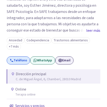
saludarte, soy Esther Jiménez, directora y psicóloga en
SAFE Psicología. En SAFE trabajamos desde un enfoque
integrador, para adaptarnos a las necesidades de cada
persona con la que trabajamos. Mi objetivo es ayudarte a
conseguir ese estado de bienestar que buscas de una
leer más
manera eficaz y que funcione para ti. Podemos ayudarte
Ansiedad
Codependencia
Trastornos alimentarios
tanto si buscas terapia individual como en pareja,
+7 más
acompañándote en tu proceso de cambio de forma
presencial u online.
Teléfono
WhatsApp
Email
Dirección principal
C. de Miguel Ángel, 6, Chamberí, 28010 Madrid
Online
Terapia online
Servicios y precios