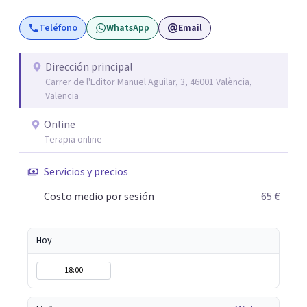
del Colegio Oficial de Psicólogos de la Comunidad
Teléfono
WhatsApp
Email
Valencia (LOPF). Y realizo mi trabajo en CONECTA Centro
de Psicología, del cual soy cofundadora.
Dirección principal
Carrer de l'Editor Manuel Aguilar, 3, 46001 València,
Valencia
Online
Terapia online
Servicios y precios
Costo medio por sesión
65 €
Hoy
18:00