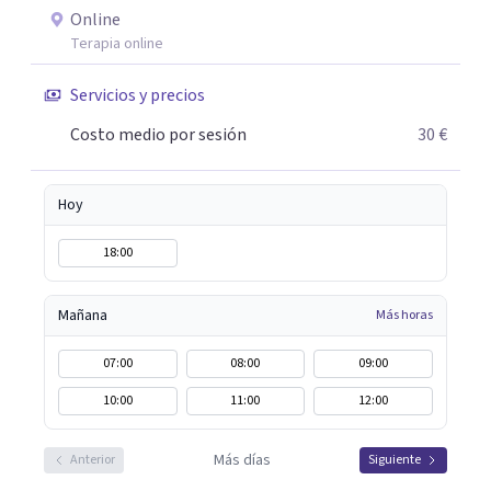
técnica útil en las terapias psicológicas aumentando su
Online
eficacia, reduciendo el tiempo de tratamiento y
Terapia online
consiguiendo cambios positivos desde la primera sesión.
¿Tienes dudas de cómo enfocaré tu problema o situación?
Servicios y precios
Contáctame y te informaré con mucho gusto. Es el
Costo medio por sesión
30 €
momento de dar el paso a una nueva etapa en tu vida.
Hoy
18:00
Mañana
Más horas
07:00
08:00
09:00
10:00
11:00
12:00
Más días
Anterior
Siguiente