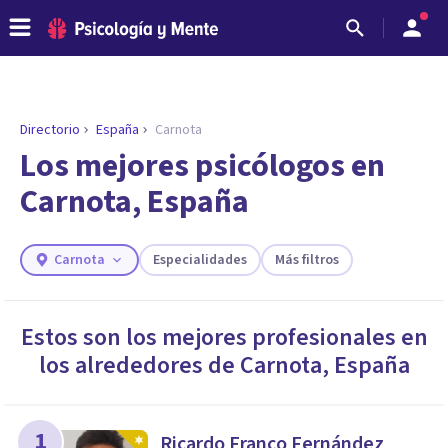
Directorio
España
Carnota
Los mejores psicólogos en
Carnota, España
Carnota
Especialidades
Más filtros
Estos son los mejores profesionales en
los alrededores de
Carnota
,
España
ENCONTRAR MI TERAPEUTA
¿Necesitas ayuda para encontrar el
psicólogo adecuado?
Responde a unas breves preguntas y te ofreceremos
1
Ricardo Franco Fernández