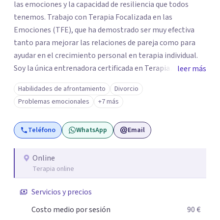
las emociones y la capacidad de resiliencia que todos
tenemos. Trabajo con Terapia Focalizada en las
Emociones (TFE), que ha demostrado ser muy efectiva
tanto para mejorar las relaciones de pareja como para
ayudar en el crecimiento personal en terapia individual.
Soy la única entrenadora certificada en Terapia
leer más
Focalizada en las Emociones (TFE) en España, además de
Habilidades de afrontamiento
Divorcio
supervisora y terapeuta certificada. La TFE ha
Problemas emocionales
+7 más
demostrado una mejora significativa en las relaciones,
con un 70-75% de éxito y felicidad duradera. Este enfoque
Teléfono
WhatsApp
Email
también transforma la vida en terapia individual,
ofreciendo nuevas herramientas para el bienestar
emocional. Desde que me gradué en Psicología en 2002,
Online
Terapia online
siempre he estado en constante aprendizaje y
crecimiento. He complementado mi formación con un
Servicios y precios
Máster en Terapia Cognitivo-Conductual y otro en
Psicodrama, profundizando en la mente humana y las
Costo medio por sesión
90 €