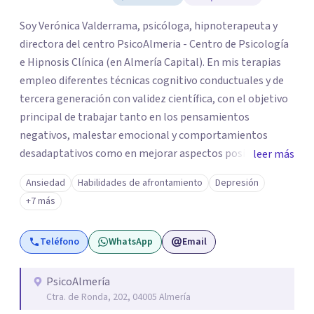
Soy Verónica Valderrama, psicóloga, hipnoterapeuta y
directora del centro PsicoAlmeria - Centro de Psicología
e Hipnosis Clínica (en Almería Capital). En mis terapias
empleo diferentes técnicas cognitivo conductuales y de
tercera generación con validez científica, con el objetivo
principal de trabajar tanto en los pensamientos
negativos, malestar emocional y comportamientos
desadaptativos como en mejorar aspectos positivos,
leer más
habilidades y desarrollo personal. ¡Tus objetivos son los
Ansiedad
Habilidades de afrontamiento
Depresión
míos y juntos los alcanzaremos!. Mi objetivo principal es
+7 más
que consigas el bienestar y equilibrio que buscas, siendo
consciente de que cada persona es diferente y por ello
Teléfono
WhatsApp
Email
inicialmente realizaremos una adecuada evaluación para
conseguir un tratamiento individualizado y
personalizado. Utilizo diferentes técnicas psicológicas
PsicoAlmería
Ctra. de Ronda, 202, 04005 Almería
aunque mi especialidad es la hipnosis clínica, como