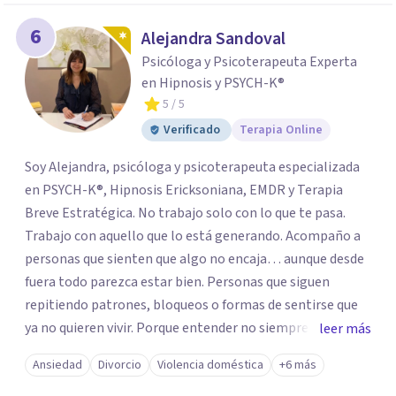
6
Alejandra Sandoval
Psicóloga y Psicoterapeuta Experta
en Hipnosis y PSYCH-K®
5
/ 5
Verificado
Terapia Online
Soy Alejandra, psicóloga y psicoterapeuta especializada
en PSYCH-K®, Hipnosis Ericksoniana, EMDR y Terapia
Breve Estratégica. No trabajo solo con lo que te pasa.
Trabajo con aquello que lo está generando. Acompaño a
personas que sienten que algo no encaja… aunque desde
fuera todo parezca estar bien. Personas que siguen
repitiendo patrones, bloqueos o formas de sentirse que
ya no quieren vivir. Porque entender no siempre
leer más
transforma. Mi enfoque va más allá de la conversación.
Ansiedad
Divorcio
Violencia doméstica
+6 más
Trabajo en los niveles más profundos donde se