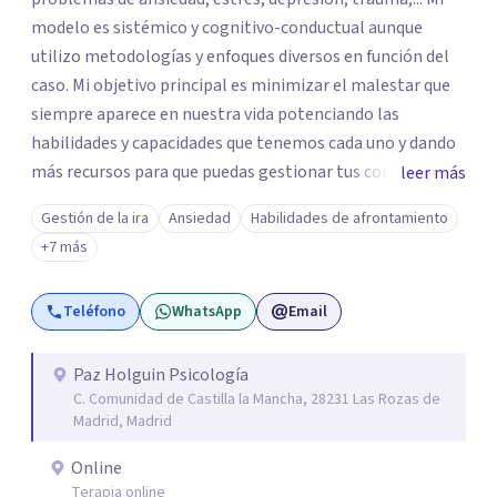
modelo es sistémico y cognitivo-conductual aunque
utilizo metodologías y enfoques diversos en función del
caso. Mi objetivo principal es minimizar el malestar que
siempre aparece en nuestra vida potenciando las
habilidades y capacidades que tenemos cada uno y dando
más recursos para que puedas gestionar tus conflictos.
leer más
Cada sesión individual es de aproximadamente 60
Gestión de la ira
Ansiedad
Habilidades de afrontamiento
minutos. En la primera cita, ya sea online o presencial,
+7 más
nos conoceremos y comenzaremos la evaluación y
estableceremos los objetivos en los que vamos a
Teléfono
WhatsApp
Email
trabajar.
Paz Holguin Psicología
C. Comunidad de Castilla la Mancha, 28231 Las Rozas de
Madrid, Madrid
Online
Terapia online