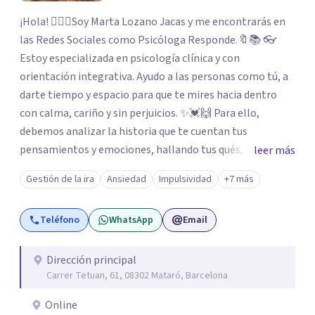
¡Hola! 🙋🏼‍♀️Soy Marta Lozano Jacas y me encontrarás en
las Redes Sociales como Psicóloga Responde.🔖📚 👓
Estoy especializada en psicología clínica y con
orientación integrativa. Ayudo a las personas como tú, a
darte tiempo y espacio para que te mires hacia dentro
con calma, cariño y sin perjuicios. ✨💓🙌 Para ello,
debemos analizar la historia que te cuentan tus
pensamientos y emociones, hallando tus qués, tus
leer más
cómos, tus porqués, tus cuándos y tus dóndes a lo largo
Gestión de la ira
Ansiedad
Impulsividad
+7 más
de tu vida. Así, podrás desenredar el lío que es vivir, podrás
aceptar quien eres: un ser humano que siente, que piensa
Teléfono
WhatsApp
Email
y que hace; un ser que se contradice, que tiene dudas y que
se equivoca. Y eso es natural y sano.🫀+🧠 =💝
Dirección principal
Carrer Tetuan, 61, 08302 Mataró, Barcelona
Online