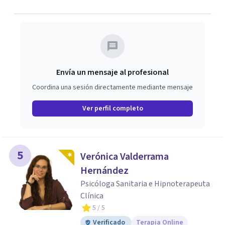
dinámicas que guían nuestras relaciones. Mi objetivo es
ofrecerte un espacio de confianza donde podamos
trabajar en mejorar tu bienestar emocional y tus
relaciones. Estoy aquí para acompañarte en ese proceso.
Envía un mensaje al profesional
Coordina una sesión directamente mediante mensaje
Ver perfil completo
5
Verónica Valderrama
Hernández
Psicóloga Sanitaria e Hipnoterapeuta
Clínica
5
/ 5
Verificado
Terapia Online