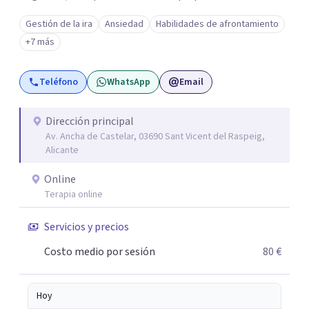
respetuoso y adaptado a cada persona. También
Gestión de la ira
Ansiedad
Habilidades de afrontamiento
acompaño procesos de crecimiento personal y terapia
+7 más
del alma orientados al trabajo emocional, la búsqueda de
sentido, el autoconocimiento y la conexión interior. Mi
Teléfono
WhatsApp
Email
objetivo es ayudar a las personas a comprenderse mejor,
encontrar paz interior y desarrollar los recursos
necesarios para vivir con mayor equilibrio y plenitud.
Dirección principal
Av. Ancha de Castelar, 03690 Sant Vicent del Raspeig,
Alicante
Online
Terapia online
Servicios y precios
Costo medio por sesión
80 €
Hoy